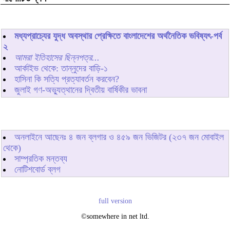
মধ্যপ্রাচ্যের যুদ্ধ অবস্থার প্রেক্ষিতে বাংলাদেশের অর্থনৈতিক ভবিষ্যৎ-পর্ব
২
আমরা ইতিহাসের ছিন্নপত্র...
আর্কাইভ থেকে: তান্নুদের বাড়ি-১
হাসিনা কি সত্যি প্রত্যাবর্তন করবেন?
জুলাই গণ-অভ্যুত্থানের দ্বিতীয় বার্ষিকীর ভাবনা
অনলাইনে আছেনঃ
৪
জন ব্লগার ও
৪৫৯
জন ভিজিটর (২৩৭ জন মোবাইল
থেকে)
সাম্প্রতিক মন্তব্য
নোটিশবোর্ড ব্লগ
full version
©somewhere in net ltd.