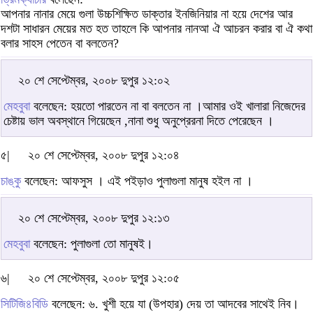
আপনার নানার মেয়ে গুলা উচ্চশিক্ষিত ডাক্তার ইনজিনিয়ার না হয়ে দেশের আর
দশটা সাধারন মেয়ের মত হত তাহলে কি আপনার নানআ ঐ আচরন করার বা ঐ কথা
বলার সাহস পেতেন বা বলতেন?
২০ শে সেপ্টেম্বর, ২০০৮ দুপুর ১২:০২
মেহবুবা
বলেছেন: হয়তো পারতেন না বা বলতেন না ।আমার ওই খালারা নিজেদের
চেষ্টায় ভাল অবস্থানে গিয়েছেন ,নানা শুধু অনুপ্রেরনা দিতে পেরেছেন ।
৫|
২০ শে সেপ্টেম্বর, ২০০৮ দুপুর ১২:০৪
চাঙ্কু
বলেছেন: আফসুস । এই পইড়াও পুলাগুলা মানুষ হইল না ।
২০ শে সেপ্টেম্বর, ২০০৮ দুপুর ১২:১৩
মেহবুবা
বলেছেন: পুলাগুলা তো মানুষই।
৬|
২০ শে সেপ্টেম্বর, ২০০৮ দুপুর ১২:০৫
সিটিজি৪বিডি
বলেছেন: ৬. খুশী হয়ে যা (উপহার) দেয় তা আদবের সাথেই নিব।