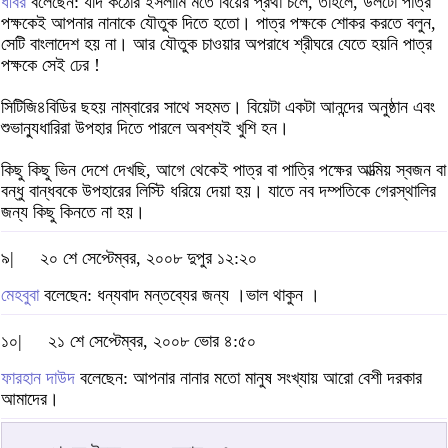
ধীবর
বলেছেন: যদি কঠোর ইসলামি মতে বিয়ের প্রথা চলে, তাহলে, উলটো পাত্র
পক্ষকেই আপনার নানাকে যৌতুক দিতে হতো। পাত্র পক্ষকে শোকর করতে বলুন,
সেটি বাংলাদেশ হয় না। আর যৌতুক চাওয়ার অপরাধে শ্রীঘরে যেতে হয়নি পাত্র
পক্ষকে সেই ঢের !
সিটিজি৪বিডির ছহয় নাম্বারের সাথে সহমত। বিয়েটা একটা আনন্দের অনুষ্ঠান এবং
শুভান্যুধারিরা উপহার দিতে পারলে অবশ্যই খুশি হন।
কিছু কিছু ভিন দেশে দেখছি, আগে থেকেই পাত্র বা পাত্রি পক্ষের আত্মিয় স্বজন বা
বন্ধু বান্ধবকে উপহারের লিস্টি ধরিয়ে দেয়া হয়। যাতে নব দম্পতিকে গেরস্থালির
জন্য কিছু কিনতে না হয়।
৯|
২০ শে সেপ্টেম্বর, ২০০৮ দুপুর ১২:২০
মেহবুবা
বলেছেন: ধন্যবাদ মন্তব্যের জন্য ।ভাল থাকুন ।
১০|
২১ শে সেপ্টেম্বর, ২০০৮ ভোর ৪:৫০
ফারহান দাউদ
বলেছেন: আপনার নানার মতো মানুষ সংখ্যায় আরো বেশী দরকার
আমাদের।