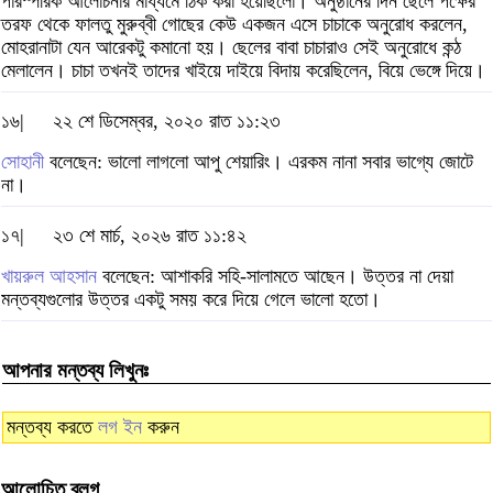
পারস্পরিক আলোচনার মাধ্যমে ঠিক করা হয়েছিলো। অনুষ্ঠানের দিন ছেলে পক্ষের
তরফ থেকে ফালতু মুরুব্বী গোছের কেউ একজন এসে চাচাকে অনুরোধ করলেন,
মোহরানাটা যেন আরেকটু কমানো হয়। ছেলের বাবা চাচারাও সেই অনুরোধে কন্ঠ
মেলালেন। চাচা তখনই তাদের খাইয়ে দাইয়ে বিদায় করেছিলেন, বিয়ে ভেঙ্গে দিয়ে।
১৬|
২২ শে ডিসেম্বর, ২০২০ রাত ১১:২৩
সোহানী
বলেছেন: ভালো লাগলো আপু শেয়ারিং। এরকম নানা সবার ভাগ্যে জোটে
না।
১৭|
২৩ শে মার্চ, ২০২৬ রাত ১১:৪২
খায়রুল আহসান
বলেছেন: আশাকরি সহি-সালামতে আছেন। উত্তর না দেয়া
মন্তব্যগুলোর উত্তর একটু সময় করে দিয়ে গেলে ভালো হতো।
আপনার মন্তব্য লিখুনঃ
মন্তব্য করতে
লগ ইন
করুন
আলোচিত ব্লগ