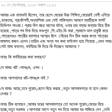
২০ শে সেপ্টেম্বর, ২০০৮ সকাল ১১:৫০
আমার এক নানাভাই ছিলেন, তার ছেলে মেয়েরা উচ্চ শিক্ষিত,মেয়েরাই বেশী এগিয়ে
,ডাক্তার, প্রকৌশলী,অধ্যাপিকা এবং সেই পাকিস্থান আমলে ম্যাট্রিকে ফার্স্ট
ডিভিশন পাওয়া। প্রায় বিশ বছর আগের ঘটনা, ওনার চার নম্বর কন্যার বিয়ে ঠিক
হয়েছে ,পাত্র সব দিক দিয়ে মনঃপুত ,পি.এইচ.ডি করা ,প্রবাসে ভাল চাকুরী করে
,পাত্রদেরও পাত্রীর ব্যাপারে আগ্রহ ছিল ।বিয়ের দিন ঠিক করার জন্য পাত্রের
মামাসহ কজন এলেন।তারিখ এবং অন্য সব কথা ফাইনাল হয়ে গিয়েছে ,এমন সময়
সেই মামা বললেন, ফার্নিচার কি দিয়ে কি দিচ্ছেন আমাদের ?
নানাঃ কি ফার্নিচারের কথা বলছেন?
সে মামাঃ খাট -পালঙ্ক, এসব ।
নানাঃ আপনাদের খাট-পালঙ্ক নাই ?
সে মামাঃ আছে,তবে পুরোন,ছেলে বিয়ে করছে ,নতুন আসবাবপত্র না হলে কেমন
দেখায় ?
নানাঃ ঠিক বলেছেন ,আমার ঘরের আসবাবপত্র তো অনেক পুরোন,মেয়ের বিয়ে
হচ্ছে,নতুন দরকার ।আপনারা আগে নতুন সব দিয়ে আমার ঘর সাজিয়ে দেন ,দেখি