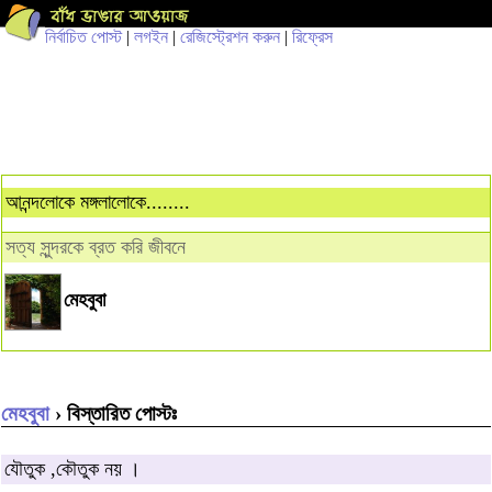
নির্বাচিত পোস্ট
|
লগইন
|
রেজিস্ট্রেশন করুন
|
রিফ্রেস
আনন্দলোকে মঙ্গলালোকে........
সত্য সুন্দরকে ব্রত করি জীবনে
মেহবুবা
মেহবুবা
› বিস্তারিত পোস্টঃ
যৌতুক ,কৌতুক নয় ।