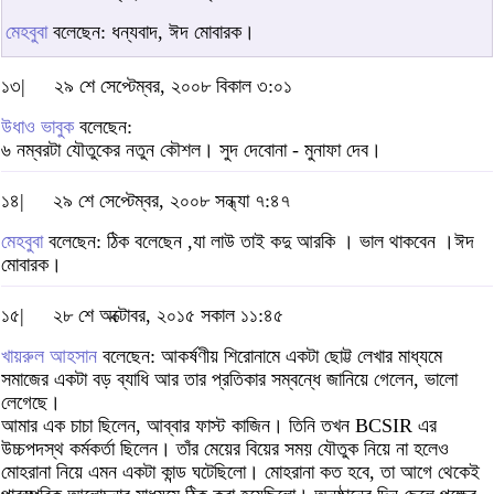
মেহবুবা
বলেছেন: ধন্যবাদ, ঈদ মোবারক।
১৩|
২৯ শে সেপ্টেম্বর, ২০০৮ বিকাল ৩:০১
উধাও ভাবুক
বলেছেন:
৬ নম্বরটা যৌতুকের নতুন কৌশল। সুদ দেবোনা - মুনাফা দেব।
১৪|
২৯ শে সেপ্টেম্বর, ২০০৮ সন্ধ্যা ৭:৪৭
মেহবুবা
বলেছেন: ঠিক বলেছেন ,যা লাউ তাই কদু আরকি । ভাল থাকবেন ।ঈদ
মোবারক।
১৫|
২৮ শে অক্টোবর, ২০১৫ সকাল ১১:৪৫
খায়রুল আহসান
বলেছেন: আকর্ষণীয় শিরোনামে একটা ছোট্ট লেখার মাধ্যমে
সমাজের একটা বড় ব্যাধি আর তার প্রতিকার সম্বন্ধে জানিয়ে গেলেন, ভালো
লেগেছে।
আমার এক চাচা ছিলেন, আব্বার ফাস্ট কাজিন। তিনি তখন BCSIR এর
উচ্চপদস্থ কর্মকর্তা ছিলেন। তাঁর মেয়ের বিয়ের সময় যৌতুক নিয়ে না হলেও
মোহরানা নিয়ে এমন একটা কান্ড ঘটেছিলো। মোহরানা কত হবে, তা আগে থেকেই