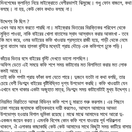
দিনশেষের ক্লান্তি নিয়ে মাইক্রোতে বেশীরভাগই ঝিমুচ্ছে। শুধু ফোন বাজলে, কথা
বলছে। না হয়, কেউ কোন কথাও বলছে না।
উদ্দেশ্য কি ছিল ?
এখন আর মনে করতে পারছি না। মাইক্রোর ভিতরের বিরক্তিকর পরিবেশ থেকে
মুক্তি পাওয়া, নাকি বাইরের খোলা বাতাসের স্বাদ আস্বাদন করার আকাংখা - তবে
কি মনে করে, ওমর ভাইয়ের কফি খাওয়ার প্রস্তাবে রাজী হয়ে, গাড়ী থেকে নেমে
বুনো বাতাস আর হালকা বৃস্টির মধ্যেই প্রায় দৌড়ে এক কফিশপে ঢুকে পড়ি।
কাঁচের ভিতর বসে বাইরের বৃস্টি দেখতে ভালো লাগছিল।
অফিস ডেতে এই সময়ে কফি শপে সময় কাটানোর মত বিলাসিতা করার মত লোক
কমই আছে।
তাই কফি শপটা প্রায় ফাঁকা বলা যেতে পারে। দুজনে যতটা না কথা বলছি, তার
চেয়ে বেশী নিঃশব্দে বাইরের বৃষ্টিবিঘ্নিত দৃশ্য উপভোগ করছি। কফি খাওয়াটা যেন
এখানে বসে থাকার একটা অজুহাত মাত্র, নিঃশব্দে সময় কাটানোটাই মুখ্য উদ্দেশ্য।
নিয়মিত বিরতিতে আমরা বিভিন্ন কফি শপে ঢু মারতে শুরু করলাম। এর পিছনে
ঢাকা শহরের জ্যামকে বাহ্যিকভাবে দায়ী করলেও, আসলে আমাদের আড্ডা
উপভোগ্য হওয়ার বিশাল ভূমিকা রয়েছে। মাঝে মাঝে আমাদের সাথে আরো দু-
একজন জয়েন করত। এমনকি বিশেষ কোন কফি শপে যাওয়ার পূর্ব পরিকল্পনা
থাকলে, ঐ এলাকার কাছাকাছি কেউ কেউ আমাদের সাথে কিছুটা সময় কাটিয়ে বাসায়