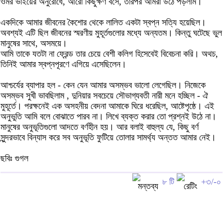
ওমর ভাইয়ের অনুরোধে, আরো কিছুক্ষণ বসে, তারপর আমরা উঠে পড়লাম।
একদিকে আমার জীবনের কৈশোর থেকে লালিত একটা স্বপ্ন সত্যি হয়েছিল।
অবশ্যই এটি ছিল জীবনের স্মরণীয় মুহূর্তগুলোর মধ্যে অন্যতম। কিন্তু ঘটেছে ভুল
মানুষের সাথে, অসময়ে।
আমি তাকে যতটা না ফ্রেন্ড তার চেয়ে বেশী কলিগ হিসেবেই বিবেচনা করি। অথচ,
তিনিই আমার স্বপ্নপূরণে এগিয়ে এসেছিলেন।
আশ্চর্যের ব্যাপার হল - কেন যেন আমার অসম্ভব ভালো লেগেছিল। নিজেকে
অসম্ভব সুখী ভাবছিলাম , দুনিয়ার সবচেয়ে সৌভাগ্যবতী নারী মনে হচ্ছিল - ঐ
মুহূর্তে। পরক্ষনেই এক অসহনীয় বেদনা আমাকে ঘিরে ধরেছিল, আষ্টেপৃষ্ঠে। এই
অনুভুতি আমি বলে বোঝাতে পারব না। লিখে ব্যক্ত করার তো প্রশ্নই উঠে না।
মানুষের অনুভূতিগুলো আদতে বর্ণহীন হয়। আর বলাই বাহুল্য যে, কিছু বর্ণ
সুন্দরভাবে বিন্যাস করে সব অনুভূতি ফুটিয়ে তোলার সামর্থ্য অন্তত আমার নেই।
ছবিঃ গুগল
৮ টি
+৩/-০