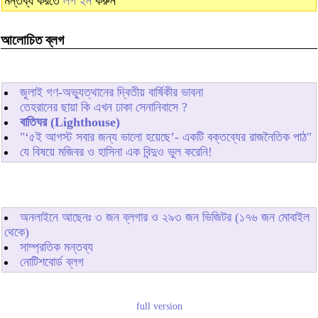
মন্তব্য করতে
লগ ইন
করুন
আলোচিত ব্লগ
জুলাই গণ-অভ্যুত্থানের দ্বিতীয় বার্ষিকীর ভাবনা
তেহরানের ছায়া কি এখন ঢাকা সেনানিবাসে ?
বাতিঘর (Lighthouse)
"‘৫ই আগস্ট সবার জন্য ভালো হয়েছে’- একটি বক্তব্যের রাজনৈতিক পাঠ"
যে বিষয়ে মজিবর ও হাসিনা এক বিন্দুও ভুল করেনি!
অনলাইনে আছেনঃ
৩
জন ব্লগার ও
২৯৩
জন ভিজিটর (১৭৬ জন মোবাইল
থেকে)
সাম্প্রতিক মন্তব্য
নোটিশবোর্ড ব্লগ
full version