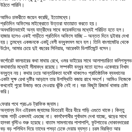
উঠতে পারিনি।
আমিও চাকরীতে জয়েন করেছি, ইতোমধ্যে।
প্রতিদিন অফিসের মাইক্রোতে উত্তরা যাতায়াত করতে হয়।
অবধারিতভাবেই অন্য যাত্রীদের সাথে কয়েকদিনের মধ্যেই পরিচিত হতে হল।
হাজার হলেও একই গাড়ীতে প্রতিদিন অফিসে যাচ্ছি – অন্তত দিনে দুইবার দেখা
হয়। তন্মধ্যে একজনকে একটু বেশী বন্ধুবৎসল মনে হল। তিনি বাংলামোটর থেকে
উঠেন, আমার চেয়ে দুই বছরের সিনিয়ার, আরেকটা ডিপার্টমেন্টে বসেন।
কর্পোরেট কালচারের কথা মাথায় রেখে, ওমর ভাইয়ের সাথে আলাপচারিতা কলিগসুলভ
কথাবার্তার মধ্যেই সীমাবদ্ধ রয়েছে। সম্পর্কটা বন্ধুর মতো হলেও একেবারে নিখাদ
বন্ধুত্ব নয়। কথার ঢংয়ে আন্তরিকতা যথেষ্ট থাকলেও প্রাতিষ্ঠানিক ব্যবধানের
একটা সুক্ষ রেখা দৃষ্টির আড়ালে তার উপস্থিতি বজায় রাখে সদর্পে। আমিও নিজেকে
কখনোই পুরো উজাড় করে দেওয়ার ঝুঁকি নেই না। বরং কিছুটা রিজার্ভ থাকার চেষ্টা
করি।
ফেরার পথে প্রচণ্ড ট্রাফিক জ্যাম।
অন্যান্য দিন এইরকম জ্যামের ভিতরেই ধীরে ধীরে গাড়ি এগুতে থাকে। কিন্তু
আজ গাড়ী একদমই এগুচ্ছে না। কালবৈশাখীর পূর্বাভাস দেখা যাচ্ছে, ঝড়ের সাথে
হালকা বৃস্টিও শুরু হয়েছে। বাতাস সামলানোর পাশাপাশি, ফুটপাতের দোকানদারেরা
বড় বড় পলিথিন দিয়ে তাদের পসড়া ঢেকে দেয়ায় ব্যস্ত। চরম বিরক্তি আর