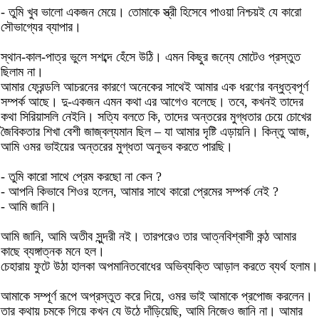
- তুমি খুব ভালো একজন মেয়ে। তোমাকে স্ত্রী হিসেবে পাওয়া নিশ্চয়ই যে কারো
সৌভাগ্যের ব্যাপার।
স্থান-কাল-পাত্র ভুলে সশব্দে হেঁসে উঠি। এমন কিছুর জন্যে মোটেও প্রস্তুত
ছিলাম না।
আমার ফ্রেন্ডলি আচরনের কারণে অনেকের সাথেই আমার এক ধরণের বন্ধুত্বপূর্ণ
সম্পর্ক আছে। দু-একজন এমন কথা এর আগেও বলেছে। তবে, কখনই তাদের
কথা সিরিয়াসলি নেইনি। সত্যি বলতে কি, তাদের অন্তরের মুগ্ধতার চেয়ে চোখের
জৈবিকতার শিখা বেশী জাজ্বল্যমান ছিল – যা আমার দৃষ্টি এড়ায়নি। কিন্তু আজ,
আমি ওমর ভাইয়ের অন্তরের মুগ্ধতা অনুভব করতে পারছি।
- তুমি কারো সাথে প্রেম করছো না কেন ?
- আপনি কিভাবে শিওর হলেন, আমার সাথে কারো প্রেমের সম্পর্ক নেই ?
- আমি জানি।
আমি জানি, আমি অতীব সুন্দরী নই। তারপরেও তার আত্নবিশ্বাসী কন্ঠ আমার
কাছে ব্যঙ্গাত্নক মনে হল।
চেহারায় ফুটে উঠা হালকা অপমানিতবোধের অভিব্যক্তি আড়াল করতে ব্যর্থ হলাম।
আমাকে সম্পূর্ণ রূপে অপ্রস্তুত করে দিয়ে, ওমর ভাই আমাকে প্রপোজ করলেন।
তার কথায় চমকে গিয়ে কখন যে উঠে দাঁড়িয়েছি, আমি নিজেও জানি না। আমার