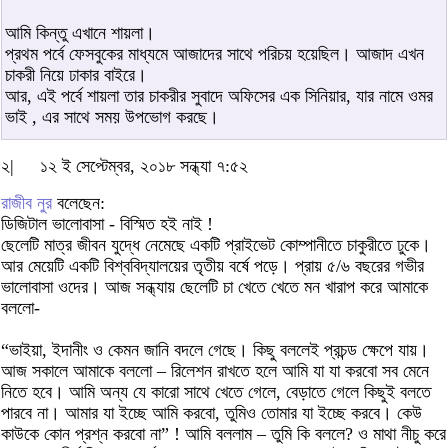
আমি কিন্তু এখানে শায়লা।
প্রথম পর্বে ফেসবুকের মাধ্যমে আজাদের সাথে পরিচয় হয়েছিল। আজাদ এখন
চাকরী নিয়ে ঢাকার বাইরে।
আর, এই পর্বে শায়লা তার চাকরীর সুবাদে অফিসের এক সিনিয়ার, যার নামে ওমর
ভাই , এর সাথে সময় উপভোগ করছে।
২|
১২ ই সেপ্টেম্বর, ২০১৮ সন্ধ্যা ৭:৫২
রাজীব নুর
বলেছেন:
ডিজিটাল ভালোবাসা - বিস্মিত হই নাই !
ছেলেটি মাত্র জীবন যুদ্ধে নেমেছে একটি প্রাইভেট কোম্পানীতে চাকুরীতে ঢুকে।
আর মেয়েটি একটি বিশ্ববিদ্যালয়ের তৃতীয় বর্ষে পড়ে। প্রায় ৫/৬ বছরের গভীর
ভালোবাসা ওদের। আজ সন্ধ্যায় ছেলেটি চা খেতে খেতে মন খারাপ করে আমাকে
বললো-
“ভাইয়া, ইদানীং ও কেমন জানি বদলে গেছে। কিছু বললেই প্রচন্ড ক্ষেপে যায়।
আজ সকালে আমাকে বললো – রিলেশন রাখতে হলে আমি যা যা করবো সব মেনে
নিতে হবে। আমি অন্য যে কারো সাথে খেতে গেলে, বেড়াতে গেলে কিছুই বলতে
পারবে না। আমার যা ইচ্ছে আমি করবো, তুমিও তোমার যা ইচ্ছে করবে। কেউ
কাউকে কোন প্রশ্ন করবো না” ! আমি বললাম – তুমি কি বললে? ও মাথা নীচু করে