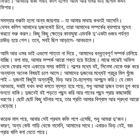
ফিরত। আড্ডায় বাকী সবাই বদল হলেও আমি আর ওমর ভাই ছিলাম কমন
ফিগার।
সমস্যার শুরুটা হলো অন্য জায়গায় – যা আমার মাথায় কখনই আসেনি।
যেসব কলিগ আমাদের দুজনকেই চিনে, তারা আমাদের সম্পর্কের ব্যাপারে সন্দেহ
করতে শুরু করল। কিছু কিছু ক্ষেত্রে কানাঘুষা এমনকি দু’একটা গুজব পর্যন্ত
চাঊড় হয়ে গেল। তবে, সবই ছিল আড়ালে- আবডালে।
আমি আর ওমর ভাই এগুলো পাত্তা না দিয়ে , আমাদের বন্ধুত্বপূর্ণ সম্পর্ক চালিয়ে
যাচ্ছি। বলা যায়, আমার সম্পর্ক আরো শক্ত হয়ে উঠেছে। মাঝে মাঝেই অফিস
থেকে ফেরার পথে একত্রে সময় কাটাই। গল্পের মধ্যে বই, সিনেমা থেকে শুরু করে
অন্যান্য অনেক বিষয়ই চলে আসে। আমাদের দুজনের মধ্যেই প্রচুর মিল খুঁজে
পাই – দুজনই কিছুটা অন্তর্মুখী, ভিড় আর হৈ-হুল্লোড় অপছন্দ করি। যে কোন
আড্ডায়, সবাই যখন কথা বলতে ব্যস্ত হয়ে পড়ে, শুধু আমরা দুজন তখন চুপ করে
শুনতে থাকি। দুজনেই বই পড়তে পছন্দ করি আর গানের পছন্দ প্রায় কাছাকাছি
ধরণের। ছোট ছোট কিছু ঘটনার পরে, তার প্রতি আমার বিশ্বাস আর শ্রদ্ধা আরো
বেড়েছে।
কয়েক মাস পরে, আবার সেই প্রথম কফি শপে এসেছি, শুধু আমরা দু’জন।
কারণ, অন্য কেউ গাড়ি থেকে নামেনি, আমাদের সাথে। এবারও ভিড় নেই, বরং
প্রায় খালি বলা যেতে পারে।