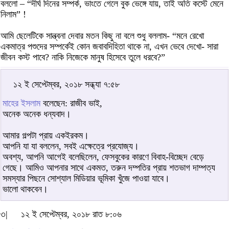
বললো – “দীর্ঘ দিনের সম্পর্ক, ভাংতে গেলে বুক ভেঙ্গে যায়, তাই অতি কস্টে মেনে
নিলাম” !
আমি ছেলেটিকে সান্ত্বনা দেবার মতন কিছু না বলে শুধু বললাম- “মনে রেখো
একমাত্র পশুদের সম্পর্কেই কোন জবাবদিহিতা থাকে না, এখন ভেবে দেখো- সারা
জীবন কস্ট পাবে? নাকি নিজেকে মানুষ হিসেবে তুলে ধরবে?”
১২ ই সেপ্টেম্বর, ২০১৮ সন্ধ্যা ৭:৫৮
মাহের ইসলাম
বলেছেন: রাজীব ভাই,
অনেক অনেক ধন্যবাদ।
আমার গল্পটা প্রায় একইরকম।
আপনি যা যা বললেন, সবই এক্ষেত্রে প্রযোজ্য।
অবশ্য, আপনি আগেই বলেছিলেন, ফেসবুকের কারণে বিবাহ-বিচ্ছেদ বেড়ে
গেছে। আমিও আপনার সাথে একমত, তরুন দম্পতির প্রায় শতভাগ দাম্পত্য
সমস্যার পিছনে সোশ্যাল মিডিয়ার ভূমিকা খুঁজে পাওয়া যাবে।
ভালো থাকবেন।
৩|
১২ ই সেপ্টেম্বর, ২০১৮ রাত ৮:০৬