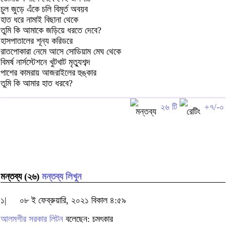
চুল জুড়ে এঁকে চলি বিমূর্ত অবয়ব
হাত ধরে নামাই বিছানা থেকে
তুমি কি আমাকে জড়িয়ে ধরতে দেবে?
হাসপাতালের শূন্য করিডরে
রাতপোকারা নেমে আসে সোডিয়াম মেঘ থেকে
বিমর্ষ নার্সস্টেশনে খুটখাট মৃত্যুশব্দ
পাশের কামরায় আজরাইলের হুঙ্কার
তুমি কি আমার হাত ধরবে?
২৬ টি
+৭/-০
মন্তব্য (২৬)
মন্তব্য লিখুন
১|
০৮ ই ফেব্রুয়ারি, ২০২১ বিকাল ৪:৫৯
আলমগীর সরকার লিটন
বলেছেন: চমৎকার