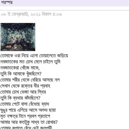
পরস্পর
০৮ ই ফেব্রুয়ারি, ২০২১ বিকাল ৪:০৬
তোমাকে ওরা নিয়ে এলো তোয়ালেতে জড়িয়ে
নবজাতকের মত চোখ মেলে চাইলে তুমি
নবজাতকেরা খোঁজে মাকে,
তুমি কি আমাকে খুঁজছিলে?
তোমার শরীর থেকে বেরিয়ে আসছে নল
সেখান থেকে রক্তের ধীর প্রবাহ
তোমার চোখ ভেজা আর স্থির
তুমি কি ব্যথায় কাঁদছিলে?
তোমার পেটে বাসা বেঁধেছে ব্যাধ
ঘুঙুর পায়ে এগিয়ে আসে অশুভ ছায়া
মৃত নক্ষত্র টানে প্রবল প্রতাপে
আমার আর কতটুকু সাধ্য তা রোখার?
তোমার কপালে বেঁধে দেই জলপট্টি