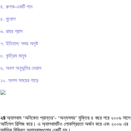
৪. রুপক-একটি গান
৫. মুখোশ
৬. রাহুর গ্রাস
৭. ইতিহাস/ সময় অদৃষ্ট
৮. কৃত্রিম মানুষ
৯. অবশ অনুভূতির দেয়াল
১০. অলস সময়ের পাড়ে
২য়
অ্যালবাম ‘অনিকেত প্রান্তর’- ‘অন্যসময়’ মুক্তির ৪ বছর পরে ২০০৬ সালে
আর্টসেল রিলিজ করে। এ অ্যালবামটিও লোকপ্রিয়তা অর্জন করে এবং ২০০৬ এর
সর্বাধিক বিক্রিত অ্যালবামগুলোর একটি হয়।