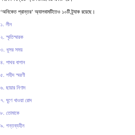
‘অনিকেত প্রান্তর’ অ্যালবামটিতেও ১০টি ট্র্যাক রয়েছে।
১. লীন
২. স্মৃতিস্মারক
৩. ধূসর সময়
৪. পাথর বাগান
৫. শহীদ স্মরণী
৬. ছায়ার নিণাদ
৭. ঘুণে খাওয়া রোদ
৮. তোমাকে
৯. গন্তব্যহীন