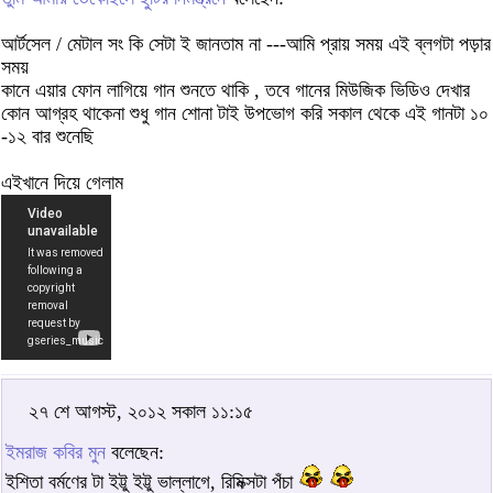
আর্টসেল / মেটাল সং কি সেটা ই জানতাম না ---আমি প্রায় সময় এই ব্লগটা পড়ার
সময়
কানে এয়ার ফোন লাগিয়ে গান শুনতে থাকি , তবে গানের মিউজিক ভিডিও দেখার
কোন আগ্রহ থাকেনা শুধু গান শোনা টাই উপভোগ করি সকাল থেকে এই গানটা ১০
-১২ বার শুনেছি
এইখানে দিয়ে গেলাম
২৭ শে আগস্ট, ২০১২ সকাল ১১:১৫
ইমরাজ কবির মুন
বলেছেন:
ইশিতা বর্মণের টা ইট্টু ইট্টু ভাল্লাগে, রিমিক্সটা পঁচা