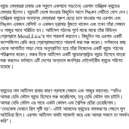
ব্যান্ড মেম্বাররা ঢাকার এক স্কুলে একসাথে পড়তেন| এরশাদ তান্ত্রিক ব্যান্ডের
মেম্বার ছিলেন। ব্যান্ডটি ভেঙ্গে যাওয়ার কিছুদিন আগে লিঙ্কন সেটিতে যোগ দেন।
তান্ত্রিক ব্যান্ডের অন্যান্য মেম্বাররা গ্রুপ ছেড়ে চলে যাওয়ার পর এরশাদ এবং
লিঙ্কন একজন বেসিস্ট ও একজন ড্রামার খুঁজতে থাকেন এবং তখন তাঁরা সেজান
ও সাজুর সাথে পরিচিত হন। আর্টসেল গঠনের পূর্বে মাঝে মাঝে তাঁরা বিভিন্ন
প্রোগ্রামে MetaLLica’র গান পারফর্ম করতেন। কিছুদিন পর এরশাদ একটি
কম্পোজিশন রেডি করে প্রোগ্রামগুলোতে পারফর্ম করা শুরু করেন। দর্শকদের কাছ
থেকে আশাতীত সাড়া পেয়ে অনুপ্রাণিত হয়ে তাঁরা নিজেদের একটি ব্যান্ড গঠনের
পরিকল্পনা করেন। শুরুর দিকে আর্টসেল একটি আন্ডারগ্রাউন্ড ব্যান্ড হিসেবে যাত্রা
শুরু করলেও বর্তমানে এটি দেশের অন্যতম জনপ্রিয় মেইনস্ট্রীম ব্যান্ডে পরিণত
হয়েছে।
ব্যান্ডের নাম আর্টসেল রাখার কারণ প্রসঙ্গে সেজান এবং সাজুর বক্তব্য: “যদিও
আমরা হেভি মেটাল ব্যান্ড হিসেবে শুরু করেছিলাম, তবু হেভি মেটাল নাম চাইনি।
আমরা হেভি মেটাল এর সাথে একটা কোমল এবং শৈল্পিক ছোঁয়া চেয়েছিলাম।
‘দেহকোষ যেখানে শিল্প সৃষ্টি হয়’- এটাই আমাদের ব্যান্ডের নামকরণের পেছনে মুল
আইডিয়া ছিল। এরশাদ আর্টসেল নামটা সাজেস্ট করে এবং আমরা সকলে তা সমর্থন
করি”।