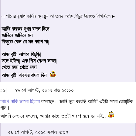
এ গানের র‌্যাপ ভার্সন হুমায়ুন আহমেদ
আজ হিমুর বিয়ে
তে লিখসিলেন-
আজি ঝরঝর মুখর বাদল দিনে
জানিনে জানিনে মন
কিছুতে কেন যে মন কাগে না|
আজ বৃষ্টি| লাগবে খিচুড়ি|
সঙ্গে ইলিশ| এক পিস বেগুন ভাজা|
খেতে মজা খেতে মজা|
আজ বৃষ্টি| ঝরঝর বাদল দিন|
১৬|
২৯ শে আগস্ট, ২০১২ রাত ১২:০০
আগে নাকি ভালো ছিলাম
বলেছেন: "জানি ভূল করেছি আমি" এইটা সলো রোমান্টিক
গান।
আপনি যেভাবে বললেন, আমার কাছে ততটা খারাপ মনে হয় নাই..
২৯ শে আগস্ট, ২০১২ সকাল ৭:৩৭