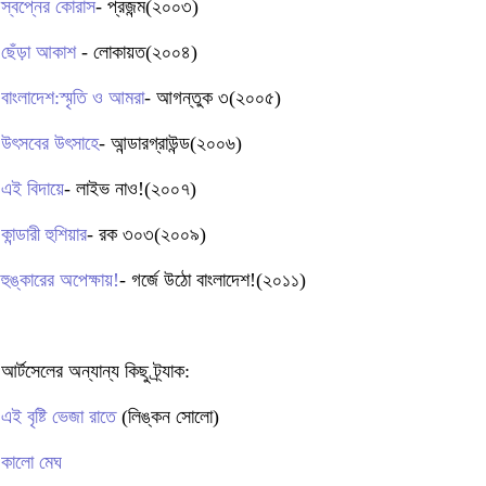
স্বপ্নের কোরাস
- প্রজন্ম(২০০৩)
ছেঁড়া আকাশ
- লোকায়ত(২০০৪)
বাংলাদেশ:স্মৃতি ও আমরা
- আগন্তুক ৩(২০০৫)
উৎসবের উৎসাহে
- আন্ডারগ্রাউন্ড(২০০৬)
এই বিদায়ে
- লাইভ নাও!(২০০৭)
কান্ডারী হুশিয়ার
- রক ৩০৩(২০০৯)
হুঙ্কারের অপেক্ষায়!
- গর্জে উঠো বাংলাদেশ!(২০১১)
আর্টসেলের অন্যান্য কিছু ট্র্যাক:
এই বৃষ্টি ভেজা রাতে
(লিঙ্কন সোলো)
কালো মেঘ