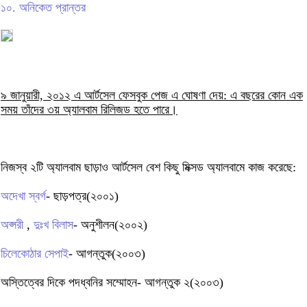
১০. অনিকেত প্রান্তর
৯ জানুয়ারী, ২০১২ এ আর্টসেল ফেসবুক পেজ এ ঘোষণা দেয়: এ বছরের কোন এক
সময় তাঁদের ৩য় অ্যালবাম রিলিজড হতে পারে।
নিজস্ব ২টি অ্যালবাম ছাড়াও আর্টসেল বেশ কিছু মিক্সড অ্যালবামে কাজ করেছে:
অদেখা স্বর্গ
- ছাড়পত্র(২০০১)
অপ্সরী
,
দুঃখ বিলাস
- অনুশীলন(২০০২)
চিলেকোঠার সেপাই
- আগন্তুক(২০০৩)
অস্তিত্বের দিকে পদধ্বনির সম্মোহন- আগন্তুক ২(২০০৩)