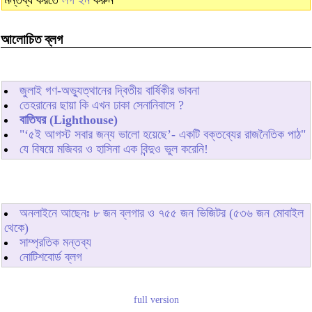
মন্তব্য করতে
লগ ইন
করুন
আলোচিত ব্লগ
জুলাই গণ-অভ্যুত্থানের দ্বিতীয় বার্ষিকীর ভাবনা
তেহরানের ছায়া কি এখন ঢাকা সেনানিবাসে ?
বাতিঘর (Lighthouse)
"‘৫ই আগস্ট সবার জন্য ভালো হয়েছে’- একটি বক্তব্যের রাজনৈতিক পাঠ"
যে বিষয়ে মজিবর ও হাসিনা এক বিন্দুও ভুল করেনি!
অনলাইনে আছেনঃ
৮
জন ব্লগার ও
৭৫৫
জন ভিজিটর (৫৩৬ জন মোবাইল
থেকে)
সাম্প্রতিক মন্তব্য
নোটিশবোর্ড ব্লগ
full version