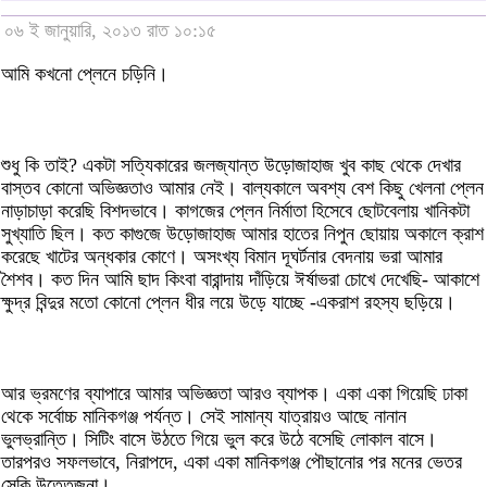
০৬ ই জানুয়ারি, ২০১৩ রাত ১০:১৫
আমি কখনো প্লেনে চড়িনি।
শুধু কি তাই? একটা সত্যিকারের জলজ্যান্ত উড়োজাহাজ খুব কাছ থেকে দেখার
বাস্তব কোনো অভিজ্ঞতাও আমার নেই। বাল্যকালে অবশ্য বেশ কিছু খেলনা প্লেন
নাড়াচাড়া করেছি বিশদভাবে। কাগজের প্লেন নির্মাতা হিসেবে ছোটবেলায় খানিকটা
সুখ্যাতি ছিল। কত কাগুজে উড়োজাহাজ আমার হাতের নিপুন ছোয়ায় অকালে ক্রাশ
করেছে খাটের অন্ধকার কোণে। অসংখ্য বিমান দূঘর্টনার বেদনায় ভরা আমার
শৈশব। কত দিন আমি ছাদ কিংবা বারান্দায় দাঁড়িয়ে ঈর্ষাভরা চোখে দেখেছি- আকাশে
ক্ষুদ্র বিন্দুর মতো কোনো প্লেন ধীর লয়ে উড়ে যাচ্ছে -একরাশ রহস্য ছড়িয়ে।
আর ভ্রমণের ব্যাপারে আমার অভিজ্ঞতা আরও ব্যাপক। একা একা গিয়েছি ঢাকা
থেকে সর্বোচ্চ মানিকগঞ্জ পর্যন্ত। সেই সামান্য যাত্রায়ও আছে নানান
ভুলভ্রান্তি। সিটিং বাসে উঠতে গিয়ে ভুল করে উঠে বসেছি লোকাল বাসে।
তারপরও সফলভাবে, নিরাপদে, একা একা মানিকগঞ্জ পৌছানোর পর মনের ভেতর
সেকি উত্তেজনা।