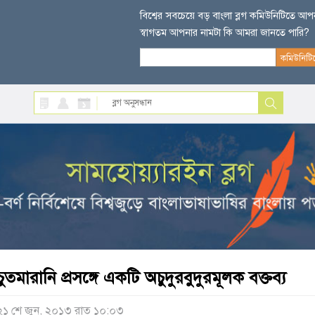
বিশ্বের সবচেয়ে বড় বাংলা ব্লগ কমিউনিটিতে আ
স্বাগতম আপনার নামটা কি আমরা জানতে পারি?
চুতমারানি প্রসঙ্গে একটি অচুদুরবুদুরমূলক বক্তব্য
২১ শে জুন, ২০১৩ রাত ১০:০৩