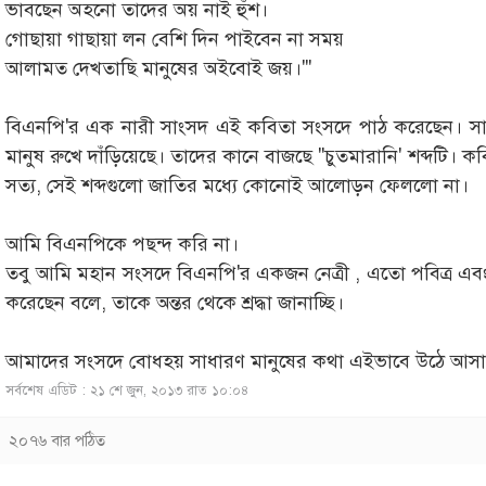
ভাবছেন অহনো তাদের অয় নাই হুঁশ।
গোছায়া গাছায়া লন বেশি দিন পাইবেন না সময়
আলামত দেখতাছি মানুষের অইবোই জয়।'''
বিএনপি'র এক নারী সাংসদ এই কবিতা সংসদে পাঠ করেছেন। সারাদ
মানুষ রুখে দাঁড়িয়েছে। তাদের কানে বাজছে ''চুতমারানি' শব্দটি। 
সত্য, সেই শব্দগুলো জাতির মধ্যে কোনোই আলোড়ন ফেললো না।
আমি বিএনপিকে পছন্দ করি না।
তবু আমি মহান সংসদে বিএনপি'র একজন নেত্রী , এতো পবিত্র এব
করেছেন বলে, তাকে অন্তর থেকে শ্রদ্ধা জানাচ্ছি।
আমাদের সংসদে বোধহয় সাধারণ মানুষের কথা এইভাবে উঠে আস
সর্বশেষ এডিট : ২১ শে জুন, ২০১৩ রাত ১০:০৪
২০৭৬ বার পঠিত