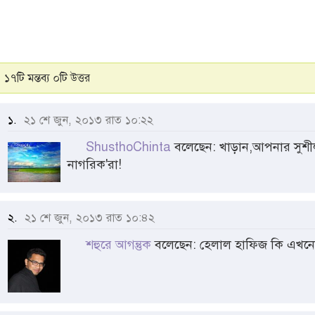
১৭টি মন্তব্য ০টি উত্তর
১.
২১ শে জুন, ২০১৩ রাত ১০:২২
ShusthoChinta
বলেছেন: খাড়ান,আপনার সুশীলগ
নাগরিক'রা!
২.
২১ শে জুন, ২০১৩ রাত ১০:৪২
শহুরে আগন্তুক
বলেছেন: হেলাল হাফিজ কি এখন