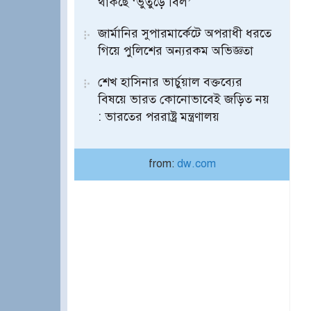
থাকছে ‘ভুতুড়ে বিল’
জার্মানির সুপারমার্কেটে অপরাধী ধরতে
গিয়ে পুলিশের অন্যরকম অভিজ্ঞতা
শেখ হাসিনার ভার্চুয়াল বক্তব্যের
বিষয়ে ভারত কোনোভাবেই জড়িত নয়
: ভারতের পররাষ্ট্র মন্ত্রণালয়
from:
dw.com