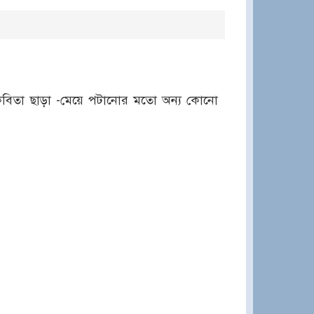
কবিতা ছাড়া -মেয়ে পটানোর মতো অন্য কোনো