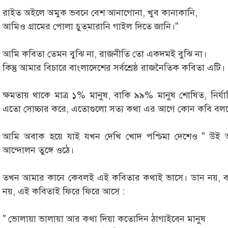
রাইত অইলে অমুক ভবনে বেশ আনাগোনা, খুব কানাকানি,
আমিও গ্রামের পোলা চুত্‌মারানি গাইল দিতে জানি।''
আমি কবিতা তেমন বুঝি না, রাজনীতি তো একদমই বুঝি না।
কিন্তু আমার বিচারে বাংলাদেশের সর্বশ্রেষ্ঠ রাজনৈতিক কবিতা এটি।
ক্ষমতায় থাকে মাত্র ১% মানুষ, বাকি ৯৯% মানুষ শোষিত, নির্
এতো সোচ্চার করে, এতোগুলো সত্য কথা এর আগে কোন কবি বলতে
আমি অবাক হয়ে যাই যখন দেখি খোদ পশ্চিমা দেশেও '' উই আর না
আন্দোলন তুঙ্গে ওঠে।
তখন আমার কানে কেবলই এই কবিতার কথাই ভাসে। ডান নয়, 
নয়, এই কবিতাই ফিরে ফিরে আসে :
'' ভোলায়া ভালায়া আর কথা দিয়া কতোদিন ঠাগাইবেন মানুষ