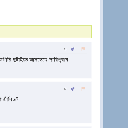
০
ীরি ছুটাইতে আসতেছে 'দায়িত্ত্ববান
০
ো জীবিত?