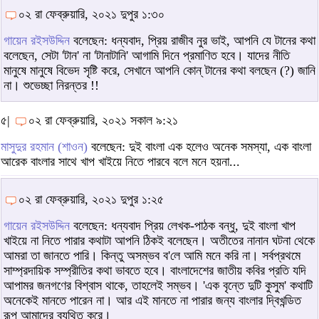
০২ রা ফেব্রুয়ারি, ২০২১ দুপুর ১:৩০
গায়েন রইসউদ্দিন
বলেছেন: ধন্যবাদ, প্রিয় রাজীব নুর ভাই, আপনি যে টানের কথা
বলেছেন, সেটা 'টান' না 'টানাটানি' আগামি দিনে প্রমাণিত হবে। যাদের নীতি
মানুষে মানুষে বিভেদ সৃষ্টি করে, সেখানে আপনি কোন্ টানের কথা বলছেন (?) জানি
না। শুভেচ্ছা নিরন্তর !!
৫|
০২ রা ফেব্রুয়ারি, ২০২১ সকাল ৯:২১
মাসুদুর রহমান (শাওন)
বলেছেন: দুই বাংলা এক হলেও অনেক সমস্যা, এক বাংলা
আরেক বাংলার সাথে খাপ খাইয়ে নিতে পারবে বলে মনে হয়না...
০২ রা ফেব্রুয়ারি, ২০২১ দুপুর ১:২৫
গায়েন রইসউদ্দিন
বলেছেন: ধন্যবাদ প্রিয় লেখক-পাঠক বন্ধু, দুই বাংলা খাপ
খাইয়ে না নিতে পারার কথাটা আপনি ঠিকই বলেছেন। অতীতের নানান ঘটনা থেকে
আমরা তা জানতে পারি। কিন্তু অসম্ভব ব'লে আমি মনে করি না। সর্বপ্রথমে
সাম্প্রদায়িক সম্প্রীতির কথা ভাবতে হবে। বাংলাদেশের জাতীয় কবির প্রতি যদি
আপামর জনগণের বিশ্বাস থাকে, তাহলেই সম্ভব। 'এক বৃন্তে দুটি কুসুম' কথাটি
অনেকেই মানতে পারেন না। আর এই মানতে না পারার জন্য বাংলার দ্বিখন্ডিত
রূপ আমাদের ব্যথিত করে।