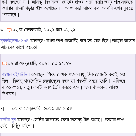
কথা বলছেন না। আসন্ন বিধানসভা ভোটের হাওয়া গরম করার জন্য পশ্চিমবঙ্গকে
'সোনার বাংলা' গড়ার টোপ দেখাচ্ছেন। আশা করি আমার কথা আপনি এখন বুঝতে
পেরেছেন।
৩|
০২ রা ফেব্রুয়ারি, ২০২১ রাত ১২:২১
নুরুলইসলা০৬০৪
বলেছেন: বাংলা ভাগ থাকলেঁই মনে হয় ভাল ছিল।তাহলে আসাম
আমাদের ভাগে পড়তো।
০২ রা ফেব্রুয়ারি, ২০২১ রাত ১২:২৯
গায়েন রইসউদ্দিন
বলেছেন: প্রিয় লেখক-পাঠকবন্ধু, ঠিক তেমনই কথাই তো
ছিল। কিন্তু রাজনৈতিক চক্রান্তের ফলে তা পরবর্তী সময়ে হয়নি। এবিষয়ে
বলতে গেলে, নতুন একটা ব্লগ তৈরি করতে হবে। ভাল থাকবেন, আরও
লিখবেন।
৪|
০২ রা ফেব্রুয়ারি, ২০২১ রাত ১:৫৪
রাজীব নুর
বলেছেন: মোদির আমাদের জন্য সামান্য টান আছে। মমতার তাও
নেই। নিষ্ঠুর মহিলা।