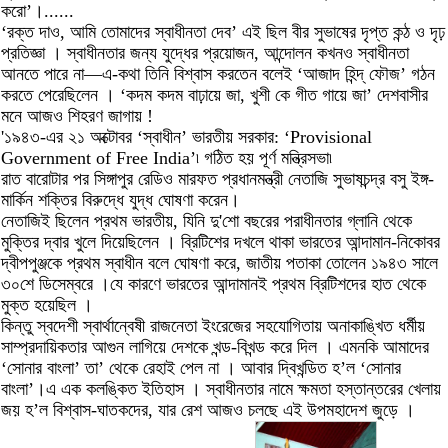
করো’।......
‘রক্ত দাও, আমি তোমাদের স্বাধীনতা দেব’ এই ছিল বীর সুভাষের দৃপ্ত কন্ঠ ও দৃঢ়
প্রতিজ্ঞা । স্বাধীনতার জন্য যুদ্ধের প্রয়োজন, আন্দোলন কখনও স্বাধীনতা
আনতে পারে না—এ-কথা তিনি বিশ্বাস করতেন বলেই ‘আজাদ হিন্দ্ ফৌজ’ গঠন
করতে পেরেছিলেন । ‘কদম কদম বাঢ়ায়ে জা, খুশী কে গীত গায়ে জা’ দেশবাসীর
মনে আজও শিহরণ জাগায় !
'১৯৪৩-এর ২১ অক্টোবর ‘স্বাধীন’ ভারতীয় সরকার: ‘Provisional
Government of Free India’৷ গঠিত হয় পূর্ণ মন্ত্রিসভা৷
রাত বারোটার পর সিঙ্গাপুর রেডিও মারফত প্রধানমন্ত্রী নেতাজি সুভাষচন্দ্র বসু ইঙ্গ-
মার্কিন শক্তির বিরুদ্ধে যুদ্ধ ঘোষণা করেন।
নেতাজিই ছিলেন প্রথম ভারতীয়, যিনি দু'শো বছরের পরাধীনতার গ্লানি থেকে
মুক্তির দ্বার খুলে দিয়েছিলেন । ব্রিটিশের দখলে থাকা ভারতের আন্দামান-নিকোবর
দ্বীপপুঞ্জকে প্রথম স্বাধীন বলে ঘোষণা করে, জাতীয় পতাকা তোলেন ১৯৪৩ সালে
৩০শে ডিসেম্বরে ।যে কারণে ভারতের আন্দামানই প্রথম ব্রিটিশদের হাত থেকে
মুক্ত হয়েছিল ।
কিন্তু স্বদেশী স্বার্থান্বেষী রাজনেতা ইংরেজের সহযোগিতায় অনাকাঙ্খিত ধর্মীয়
সাম্প্রদায়িকতার আগুন লাগিয়ে দেশকে খন্ড-বিখন্ড করে দিল । এমনকি আমাদের
‘সোনার বাংলা’ তা’ থেকে রেহাই পেল না । আবার দ্বিখন্ডিত হ’ল ‘সোনার
বাংলা’।এ এক কলঙ্কিত ইতিহাস । স্বাধীনতার নামে ক্ষমতা হস্তান্তরের খেলায়
জয় হ’ল বিশ্বাস-ঘাতকদের, যার রেশ আজও চলছে এই উপমহাদেশ জুড়ে ।