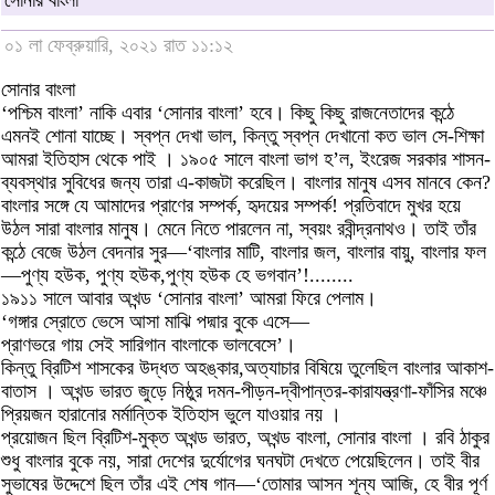
সোনার বাংলা
০১ লা ফেব্রুয়ারি, ২০২১ রাত ১১:১২
সোনার বাংলা
‘পশ্চিম বাংলা’ নাকি এবার ‘সোনার বাংলা’ হবে। কিছু কিছু রাজনেতাদের কন্ঠে
এমনই শোনা যাচ্ছে। স্বপ্ন দেখা ভাল, কিন্তু স্বপ্ন দেখানো কত ভাল সে-শিক্ষা
আমরা ইতিহাস থেকে পাই । ১৯০৫ সালে বাংলা ভাগ হ’ল, ইংরেজ সরকার শাসন-
ব্যবস্থার সুবিধের জন্য তারা এ-কাজটা করেছিল। বাংলার মানুষ এসব মানবে কেন?
বাংলার সঙ্গে যে আমাদের প্রাণের সম্পর্ক, হৃদয়ের সম্পর্ক! প্রতিবাদে মুখর হয়ে
উঠল সারা বাংলার মানুষ। মেনে নিতে পারলেন না, স্বয়ং রবীন্দ্রনাথও। তাই তাঁর
কন্ঠে বেজে উঠল বেদনার সুর—‘বাংলার মাটি, বাংলার জল, বাংলার বায়ু, বাংলার ফল
—পুণ্য হউক, পুণ্য হউক,পুণ্য হউক হে ভগবান’!........
১৯১১ সালে আবার অখন্ড ‘সোনার বাংলা’ আমরা ফিরে পেলাম।
‘গঙ্গার স্রোতে ভেসে আসা মাঝি পদ্মার বুকে এসে—
প্রাণভরে গায় সেই সারিগান বাংলাকে ভালবেসে’।
কিন্তু ব্রিটিশ শাসকের উদ্ধত অহঙ্কার,অত্যাচার বিষিয়ে তুলেছিল বাংলার আকাশ-
বাতাস । অখন্ড ভারত জুড়ে নিষ্ঠুর দমন-পীড়ন-দ্বীপান্তর-কারাযন্ত্রণা-ফাঁসির মঞ্চে
প্রিয়জন হারানোর মর্মান্তিক ইতিহাস ভুলে যাওয়ার নয় ।
প্রয়োজন ছিল ব্রিটিশ-মুক্ত অখন্ড ভারত, অখন্ড বাংলা, সোনার বাংলা । রবি ঠাকুর
শুধু বাংলার বুকে নয়, সারা দেশের দুর্যোগের ঘনঘটা দেখতে পেয়েছিলেন। তাই বীর
সুভাষের উদ্দেশে ছিল তাঁর এই শেষ গান—‘তোমার আসন শূন্য আজি, হে বীর পূর্ণ