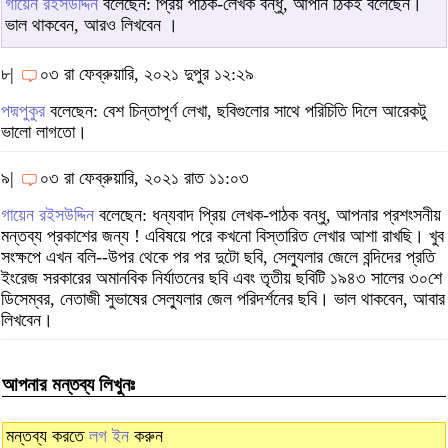
গায়েন রইসউদ্দিন
বলেছেন: প্রিয় পাঠক-লেখক বন্ধু, আপনি ঠিকই বলেছেন।
ভাল থাকবেন, আরও লিখবেন ।
৮|
০৩ রা ফেব্রুয়ারি, ২০২১ দুপুর ১২:২৯
পদ্মপুকুর
বলেছেন: বেশ চিন্তাপূর্ণ লেখা, ছবিগুলোর সাথে পরিচিতি দিলে আরেকটু
ভালো লাগতো।
৯|
০৩ রা ফেব্রুয়ারি, ২০২১ রাত ১১:০৩
গায়েন রইসউদ্দিন
বলেছেন: ধন্যবাদ প্রিয় লেখক-পাঠক বন্ধু, আপনার প্রশংসনীয়
মন্তব্য প্রকাশের জন্য ! এবিষয়ে পরে কখনো বিস্তারিত লেখার আশা রাখছি। খুব
সংক্ষপে এখন বলি--উপর থেকে পর পর দুটো ছবি, সেল্যুলার জেলে বন্দিদের প্রতি
ইংরেজ সরকারের অমানবিক নির্যাতনের ছবি এবং তৃতীয় ছবিটি ১৯৪৩ সালের ৩০শে
ডিসেম্বর, নেতাজী সুভাষের সেল্যুলার জেল পরিদর্শনের ছবি। ভাল থাকবেন, আবার
লিখবেন।
আপনার মন্তব্য লিখুনঃ
মন্তব্য করতে
লগ ইন
করুন