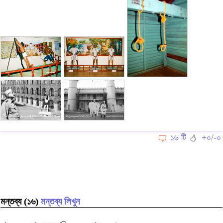
১৬ টি
+০/-০
মন্তব্য (১৬)
মন্তব্য লিখুন