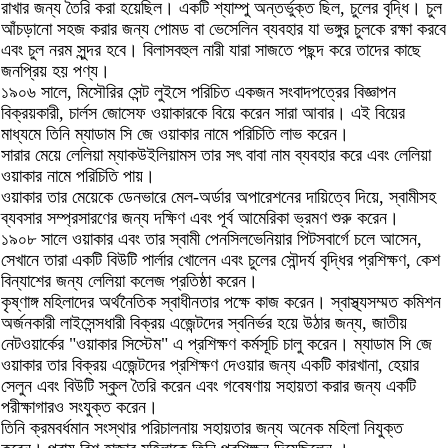
রাখার জন্য তৈরি করা হয়েছিল। একটি শ্যাম্পু অন্তর্ভুক্ত ছিল, চুলের বৃদ্ধি। চুল
আঁচড়ানো সহজ করার জন্য পোমড বা ভেসেলিন ব্যবহার যা ভঙ্গুর চুলকে রক্ষা করবে
এবং চুল নরম সুন্দর হবে। বিলাসবহুল নারী যারা সাজতে পছন্দ করে তাদের কাছে
জনপ্রিয় হয় পণ্য।
১৯০৬ সালে, মিসৌরির সেন্ট লুইসে পরিচিত একজন সংবাদপত্রের বিজ্ঞাপন
বিক্রয়কারী, চার্লস জোসেফ ওয়াকারকে বিয়ে করেন সারা আবার। এই বিয়ের
মাধ্যমে তিনি ম্যাডাম সি জে ওয়াকার নামে পরিচিতি লাভ করেন।
সারার মেয়ে লেলিয়া ম্যাকউইলিয়ামস তার সৎ বাবা নাম ব্যবহার করে এবং লেলিয়া
ওয়াকার নামে পরিচিতি পায়।
ওয়াকার তার মেয়েকে ডেনভারে মেল-অর্ডার অপারেশনের দায়িত্বে দিয়ে, স্বামীসহ
ব্যবসার সম্প্রসারণের জন্য দক্ষিণ এবং পূর্ব আমেরিকা ভ্রমণ শুরু করেন।
১৯০৮ সালে ওয়াকার এবং তার স্বামী পেনসিলভেনিয়ার পিটসবার্গে চলে আসেন,
সেখানে তারা একটি বিউটি পার্লার খোলেন এবং চুলের সৌন্দর্য বৃদ্ধির প্রশিক্ষণ, কেশ
বিন্যাশের জন্য লেলিয়া কলেজ প্রতিষ্ঠা করেন।
কৃষ্ণাঙ্গ মহিলাদের অর্থনৈতিক স্বাধীনতার পক্ষে কাজ করেন। স্বাস্থ্যসম্মত কমিশন
অর্জনকারী লাইসেন্সধারী বিক্রয় এজেন্টদের স্বনির্ভর হয়ে উঠার জন্য, জাতীয়
নেটওয়ার্কের "ওয়াকার সিস্টেম" এ প্রশিক্ষণ কর্মসূচি চালু করেন। ম্যাডাম সি জে
ওয়াকার তার বিক্রয় এজেন্টদের প্রশিক্ষণ দেওয়ার জন্য একটি কারখানা, হেয়ার
সেলুন এবং বিউটি স্কুল তৈরি করেন এবং গবেষণায় সহায়তা করার জন্য একটি
পরীক্ষাগারও সংযুক্ত করেন।
তিনি ক্রমবর্ধমান সংস্থার পরিচালনায় সহায়তার জন্য অনেক মহিলা নিযুক্ত