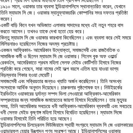
করেন। প্রায় বিশ হাজার মহিলাকে তিনি প্রশিক্ষন দিয়েছিলেন ।
১৯১০ সালে, ওয়াকার তার ব্যবসা ইন্ডিয়ানাপলিসে স্থানান্তরিত করেন, যেখানে
তিনি ম্যাডাম সি জে। ওয়াকার ম্যানুফ্যাকচারিং কোম্পানির সদর দফতর প্রতিষ্ঠা
করেন।
একটি বাড়ি কিনে যখন অভিজাত এলাকার সাদাদের মধ্যে এই নতুন শহরে বাস
করতে আসেন। তখনও তাকে দেখা হতো হেয় করে।
কিন্তু ম্যাডাম সি জে ওয়াকার কারখানা কিনেছিলেন। এবং ব্যবসা করে সেই সময়ে
মিলিয়নারও হয়েছিলেন নিজের অদম্য প্রচেষ্টায়।
একজন আফ্রিকান- আমেরিকান উদ্যোক্তা, সমাজসেবী এবং রাজনৈতিক ও
সামাজিক কর্মী ও ছিলেন ম্যাডাম সি জে ওয়াকার। গিনেস বুক অফ ওয়ার্ল্ড
রেকর্ডসে, আমেরিকাতে প্রথম মহিলা সেলফ মেইড কোটিপতি হিসাবে নিজের
প্রতিষ্ঠা করে গেছেন, সারা নামের সেই অল্প বয়সে এতিম হয়ে যাওয়া ভাগ্য
বিড়ম্বনার শিকার হওয়া মেয়েটি।
সমাজসেবী এবং সক্রিয়তার জন্যও খ্যাতি অর্জন করেছিলেন। তিনি অসংখ্য
সংস্থাকে আর্থিক অনুদান দিয়েছেন। চারুকলার পৃষ্ঠপোষক হন। নিউইয়র্কের
ইরভিংটনে ওয়াকারের দুর্দান্ত সম্পদ ভিলা লেওয়ারো আফ্রিকান-আমেরিকান
সম্প্রদায়ের জন্য সামাজিক জমায়েতের জায়গা হিসাবে দিয়েছিলেন। তার মৃত্যুর
সময়, তিনি আমেরিকার সবচেয়ে ধনী আফ্রিকান-আমেরিকান ব্যবসায়ী এবং সবচেয়ে
ধনী সেলফ মেইড কৃষ্ণাঙ্গ মহিলা হিসাবে বিবেচিত হয়েছিলেন। ম্যাডাম সিজে
ওয়াকার হিসাবেই তিনি পরিচিত হয়ে আছেন।
ইন্ডিয়ানাপলিসের চিলড্রেনস মিউজিয়ামে স্থায়ী সংগ্রহে ম্যাডাম সি জে ওয়ালকারের
ওয়ান্ডারফুল হেয়ার উৎত্পাদন পণ্য সংরক্ষণ আছে। ইন্ডিয়ানাপলিসের ওয়াকার