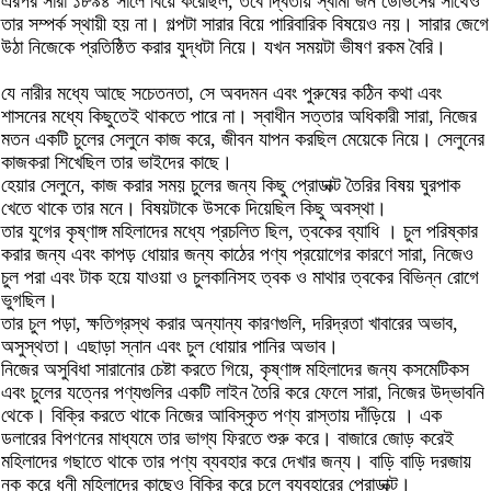
এরপর সারা ১৮৯৪ সালে বিয়ে করেছিল, তবে দ্বিতীয় স্বামী জন ডেভিসের সাথেও
তার সম্পর্ক স্থায়ী হয় না। গল্পটা সারার বিয়ে পারিবারিক বিষয়েও নয়। সারার জেগে
উঠা নিজেকে প্রতিষ্ঠিত করার যুদ্ধটা নিয়ে। যখন সময়টা ভীষণ রকম বৈরি।
যে নারীর মধ্যে আছে সচেতনতা, সে অবদমন এবং পুরুষের কঠিন কথা এবং
শাসনের মধ্যে কিছুতেই থাকতে পারে না। স্বাধীন সত্তার অধিকারী সারা, নিজের
মতন একটি চুলের সেলুনে কাজ করে, জীবন যাপন করছিল মেয়েকে নিয়ে। সেলুনের
কাজকরা শিখেছিল তার ভাইদের কাছে।
হেয়ার সেলুনে, কাজ করার সময় চুলের জন্য কিছু প্রোডাক্ট তৈরির বিষয় ঘুরপাক
খেতে থাকে তার মনে। বিষয়টাকে উসকে দিয়েছিল কিছু অবস্থা।
তার যুগের কৃষ্ণাঙ্গ মহিলাদের মধ্যে প্রচলিত ছিল, ত্বকের ব্যাধি । চুল পরিষ্কার
করার জন্য এবং কাপড় ধোয়ার জন্য কাঠের পণ্য প্রয়োগের কারণে সারা, নিজেও
চুল পরা এবং টাক হয়ে যাওয়া ও চুলকানিসহ ত্বক ও মাথার ত্বকের বিভিন্ন রোগে
ভুগছিল।
তার চুল পড়া, ক্ষতিগ্রস্থ করার অন্যান্য কারণগুলি, দরিদ্রতা খাবারের অভাব,
অসুস্থতা। এছাড়া স্নান এবং চুল ধোয়ার পানির অভাব।
নিজের অসুবিধা সারানোর চেষ্টা করতে গিয়ে, কৃষ্ণাঙ্গ মহিলাদের জন্য কসমেটিকস
এবং চুলের যত্নের পণ্যগুলির একটি লাইন তৈরি করে ফেলে সারা, নিজের উদ্ভাবনি
থেকে। বিক্রি করতে থাকে নিজের আবিস্কৃত পণ্য রাস্তায় দাঁড়িয়ে । এক
ডলারের বিপণনের মাধ্যমে তার ভাগ্য ফিরতে শুরু করে। বাজারে জোড় করেই
মহিলাদের গছাতে থাকে তার পণ্য ব্যবহার করে দেখার জন্য। বাড়ি বাড়ি দরজায়
নক করে ধনী মহিলাদের কাছেও বিক্রি করে চুলে ব্যবহারের প্রোডাক্ট।