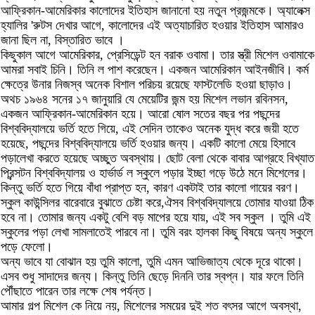
আফ্রিকান-আমেরিকার কালোদের ইতিহাস জানানো হয় নতুন প্রজন্মকে। অ্যালেক্স
হ্যালির 'রুটস দেখার আগে, কালোদের এই অত্যাচারিত হওয়ার ইতিহাস আমারও
জানা ছিল না, বিস্তারিত ভাবে ।
কিছুকাল আগে আমেরিকার, প্রেসিডেন্ট হন বরাক ওবামা। তার স্ত্রী মিশেল ওবামাকে
আমরা সবাই চিনি। তিনি ল পাশ করেছেন। একজন আমেরিকান আইনজীবি। কর্ম
ক্ষেত্রে উনার নিজস্ব অনেক বিশাল পরিচয় রয়েছে ফাস্টলেডি হওয়া ছাড়াও।
অথচ ১৯৬৪ সনের ১৭ জানুয়ারি যে মেয়েটির জন্ম হয় মিশেল লভান রবিনসন,
একজন আফ্রিকান-আমেরিকান হয়ে। আরো ষোল সতের বছর পর পছন্দের
বিশ্ববিদ্যালয়ে ভর্তি হতে গিয়ে, এই সেদিন তাকেও অনেক যুদ্ধ করে জয়ী হতে
হয়েছে, পছন্দের বিশ্ববিদ্যালয়ে ভর্তি হওয়ার জন্য। একটি কালো মেয়ে হিসাবে
পড়ালেখা করতে হয়েছে অচ্ছুত অবস্থায়। ছোট বেলা থেকে বাবার আগ্রহে বিখ্যাত
প্রিন্সটন বিশ্ববিদ্যালয় ও হার্ভার্ড ল স্কুলে পড়ার ইচ্ছা গড়ে উঠে মনে মিশেলের।
কিন্তু ভর্তি হতে গিয়ে বাঁধা প্রাপ্ত হন, কারণ একটাই তার কালো গায়ের বরণ।
স্কুল কাউন্সিলর বারেবারে বুঝাতে চেষ্টা করে,ঐসব বিশ্ববিদ্যালয়ে তোমার যাওয়া ঠিক
হবে না। তোমার জন্য একটু বেশি বড় মাপের হয়ে যায়, এই সব স্কুল । তুমি এই
স্কুলের পড়া লেখা সামলাতেই পারবে না। তুমি বরং হালকা কিছু বিষয়ে অন্য স্কুলে
পড়ে ফেলো।
অন্য ভাবে যা বোঝান হয় তুমি কালো, তুমি এমন আভিজাত্য থেকে দূরে থাকো।
এসব শুধু সাদাদের জন্য। কিন্তু তিনি ছেড়ে দিননি তার স্বপ্ন। যার ফলে তিনি
পৌঁছাতে পারেন তার লক্ষে শেষ পর্যন্ত।
আমার গল্প মিশেল কে নিয়ে নয়, মিশেলের সময়ের দুই শত বৎসর আগে অবস্থা,