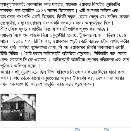
ম্যানুফ্যাকচারিং কোম্পানির সদর দফতর, ম্যাডাম ওয়াকার থিয়েটার সেন্টারটির
নামকরণ করা হয়েছিল ১৯২৭ সালের ডিসেম্বরে। এটি সংস্থার অফিস এবং
কারখানার পাশাপাশি একটি থিয়েটার, বিউটি স্কুল, হেয়ার সেলুন এবং নাপিত দোকান,
রেস্তোঁরা, ওষুধের দোকান এবং একটি বলরুমের জন্য অন্তর্ভুক্ত ছিল।
ঐতিহাসিক স্থানের জাতীয় নিবন্ধে ভবনটি তালিকাভুক্ত করা আছে।
ম্যাডাম সিজে ওয়াকারকে নিয়ে ডকুমেন্টারি হয়েছে, টু ডলার এণ্ড এ ড্রিম ১৯৮৪
সালে। ২০২০ সালে রিলিজ হয়, ওয়াকারের গ্রেট গ্রেট গ্রাণ্ড ডটার অর্থাৎ নাতীর
ঘরের পুতি 'লেলিয়া বান্ডেলসের লেখা, সি জে ওয়াকারের জীবনী অবলম্বনে একটি
টিভি সিরিজ । তৈরি করেন অভিনেত্রী অক্টাভিয়া স্পেন্সার। সিরিজটির নাম সেলফ
মেড: ম্যাডাম সি জে ওয়াকার । অভিনেত্রী অক্টাভিয়া স্পেন্সার পরিচালনা এবং নাম
ভুমিকায় অভিনয় করেন ।
আমার একটু সুযোগ হয়ে ছিল টিভি সিরিজের সি জে ওয়াকারের টিমের সাথে কাজ
করার। কাছ থেকে কালো মানুষগুলোর অনুভব উপলব্ধি করা, দেখার এবং জানার।
যখন এক সাথে ছিলাম বেশ কিছুদিন কাজ করার প্রয়োজনে।