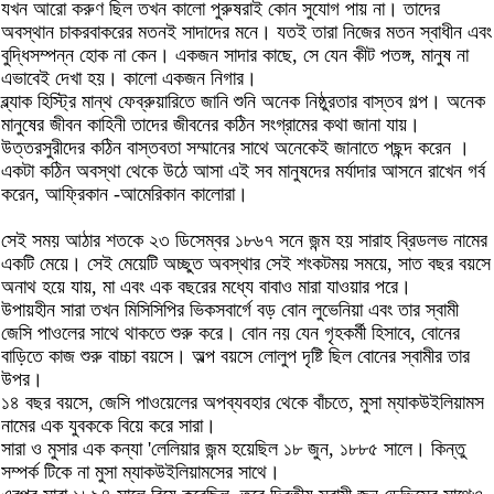
যখন আরো করুণ ছিল তখন কালো পুরুষরাই কোন সুযোগ পায় না। তাদের
অবস্থান চাকরবাকরের মতনই সাদাদের মনে। যতই তারা নিজের মতন স্বাধীন এবং
বুদ্ধিসম্পন্ন হোক না কেন। একজন সাদার কাছে, সে যেন কীট পতঙ্গ, মানুষ না
এভাবেই দেখা হয়। কালো একজন নিগার।
ব্ল্যাক হিস্ট্রি মান্থ ফেব্রুয়ারিতে জানি শুনি অনেক নিষ্ঠুরতার বাস্তব গল্প। অনেক
মানুষের জীবন কাহিনী তাদের জীবনের কঠিন সংগ্রামের কথা জানা যায়।
উত্তরসুরীদের কঠিন বাস্তবতা সম্মানের সাথে অনেকেই জানাতে পছন্দ করেন ।
একটা কঠিন অবস্থা থেকে উঠে আসা এই সব মানুষদের মর্যাদার আসনে রাখেন গর্ব
করেন, আফ্রিকান -আমেরিকান কালোরা।
সেই সময় আঠার শতকে ২৩ ডিসেম্বর ১৮৬৭ সনে জন্ম হয় সারাহ ব্রিডলভ নামের
একটি মেয়ে। সেই মেয়েটি অচ্ছুত অবস্থার সেই শংকটময় সময়ে, সাত বছর বয়সে
অনাথ হয়ে যায়, মা এবং এক বছরের মধ্যে বাবাও মারা যাওয়ার পরে।
উপায়হীন সারা তখন মিসিসিপির ভিকসবার্গে বড় বোন লুভেনিয়া এবং তার স্বামী
জেসি পাওলের সাথে থাকতে শুরু করে। বোন নয় যেন গৃহকর্মী হিসাবে, বোনের
বাড়িতে কাজ শুরু বাচ্চা বয়সে। অল্প বয়সে লোলুপ দৃষ্টি ছিল বোনের স্বামীর তার
উপর।
১৪ বছর বয়সে, জেসি পাওয়েলের অপব্যবহার থেকে বাঁচতে, মুসা ম্যাকউইলিয়ামস
নামের এক যুবককে বিয়ে করে সারা।
সারা ও মুসার এক কন্যা 'লেলিয়ার জন্ম হয়েছিল ১৮ জুন, ১৮৮৫ সালে। কিন্তু
সম্পর্ক টিকে না মুসা ম্যাকউইলিয়ামসের সাথে।