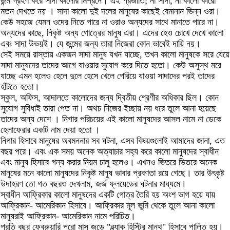
জন্ম গ্রহণ করে সাদা কালোর মিশ্রনে। এই প্রজাতি; না সাদা, না কালো কারো
মতন দেখতে নয় । সাদা কালো দুই দলের মানুষের কাছেই বেমানান ভিন্ন ওরা।
কেউ সহজে যেমন ওদের নিতে পারে না ওরাও অন্যদের সাথে মানাতে পারে না।
অন্যদের কাছে, নিকৃষ্ট অন্য গোত্রের মানুষ এরা। এদের হেও চোখে দেখে কালো
এবং সাদা উভয়ই। যে জন্মের জন্য তারা নিজেরা কোন ভাবেই দায়ি নয়।
সেই সময়ে রাস্তায় একজন সাদা মানুষ যখন যাচ্ছে, তখন কালো মানুষকে সরে যেয়ে
সাদা মানুষদের তাদের আগে যাওয়ার সুযোগ করে দিতে হতো। কেউ অসুস্থ মরে
যাচ্ছে এমন হলেও হেলে দুলে হেসে খেলে পেরিয়ে যাওয়া সাদাদের পরই তাদের
হাঁটতে হতো।
স্কুল, অফিস, আদালতে কালোদের জন্য দ্বিতীয় শ্রেণীর অধিকার ছিল। কোন
সুযোগ সুবিধাই তারা পেত না। অথচ নিজের ইচ্ছায় নয় ধরে তুলে আনা হয়েছে
তাদের অন্য দেশে । নিগার পরিচয়ের এই কালো মানুষদের আসল নামে না ডেকে
হেলাফেরার একটি নাম দেয়া হতো ।
নিগার হিসাবে মানুষের অবমননার সব ঘটনা, এসব বিষয়গুলোই আমাদের জানা, এত
বছর পরে। এবং এক সময় অনেক অত্যাচার সহ্য করে কালো মানুষদের স্বাধীন
এবং মানুষ হিসাবে গন্য করার নিয়ম চালু হলেও। এখনও ভিতরে ভিতরে অনেক
মানুষের মনে কালো মানুষদের নিকৃষ্ট মানুষ ভাবার প্রবণতা রয়ে গেছে। তার উৎকৃষ্ট
উদাহরণ তো গত বছরও দেখলাম, জর্জ ফ্লয়েডের ঘটনার মাধ্যমে।
স্বাধীন আফ্রিকার কালো মানুষদের একটি গোত্র তৈরি হয় অংশ ভাগ হয়ে যায়
আফ্রিকান- আমেরিকান হিসাবে। আফ্রিকার মূল ভুমি থেকে তুলে আনা কালো
মানুষরাই আফ্রিকান- আমেরিকান নামে পরিচিত।
প্রতি বছর ফেব্রুয়ারি পুরো মাস জুড়ে "ব্ল্যাক হিস্ট্রি মান্থ" হিসাবে পালিত হয়।