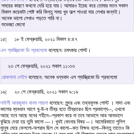
সময়ের কারণে কখনো দেরি হয়ে যায়। আমারও ইচেছ করে তোমার মতন সকাল
বিকাল কয়েকটা পোষ্ট করি কিন্তু সময় খুব অল্প পাওয়া যায় লেখার জন্যই।
অনেক ভালো লেখাও পড়তে পারি না।
শুভেচ্ছা জেনাে
১৫|
১৮ ই ফেব্রুয়ারি, ২০২১ বিকাল ৪:৪৭
এল গ্যাস্ত্রিকো ডি প্রবলেমো
বলেছেন: চমৎকার পোস্ট।
২৩ শে ফেব্রুয়ারি, ২০২১ সকাল ১১:৩৩
রোকসানা লেইস
বলেছেন: অনেক ধন্যবাদ এল গ্যাস্ত্রিকো ডি প্রবলেমো
১৬|
২০ শে ফেব্রুয়ারি, ২০২১ সকাল ৯:১৯
লাইলী আরজুমান খানম লায়লা
বলেছেন: সুন্দর এবং তথ্যমূলক পোস্ট । সাদা এবং
কালোর ব্যবধান আগে খু-উ-ব তীব্র হতে তীব্রতরও ছিল প্রকাশ্যে--, এখনো
আছে তবে আছে মনের গহীনে--প্রকাশ করে না তবে আভাসে আর আবডালে
বুঝিয়ে দেয়া হয় তুমি কালো ---। খুবই বেদনার বিষয় --। আমেরিকাতে পুলিশ
মাুনুষ মেরে ফেললো-অপরাধ ছিল সে কালো--কত বিক্ষভ হলো--কিন্তু তাতেও কি