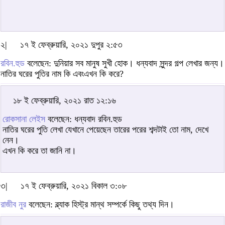
২|
১৭ ই ফেব্রুয়ারি, ২০২১ দুপুর ২:৫৩
রবিন.হুড
বলেছেন: দুনিয়ার সব মানুষ সুখী হোক। ধন্যবাদ সুন্দর গল্প লেখার জন্য।
নাতির ঘরের পুতির নাম কি এবংএখন কি করে?
১৮ ই ফেব্রুয়ারি, ২০২১ রাত ১২:১৬
রোকসানা লেইস
বলেছেন: ধন্যবাদ রবিন.হুড
নাতির ঘরের পুতি লেখা যেখানে পেয়েছেন তারের পরের শব্দটাই তো নাম, দেখে
নেন।
এখন কি করে তা জানি না।
৩|
১৭ ই ফেব্রুয়ারি, ২০২১ বিকাল ৩:০৮
রাজীব নুর
বলেছেন: ব্ল্যাক হিস্ট্র মান্থ সম্পর্কে কিছু তথ্য দিন।