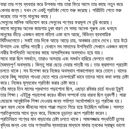
যারা তার পণ্য ব্যবহার করে উপকার পায় তারা ফিরে আসে তার কাছে নতুন করে
কেনার জন্য। যখন সে একটু প্রতিষ্ঠা পেতে শুরু করেছে। পরিচিতি পেতে শুরু
করেছে তার পণ্য মানুষের কাছে।
সেলুনের মালিক অভিযোগ করে সেলুনের পণ্যের ফরমূলা সে চুরি করেছে।
কালো মানুষের অনেক জায়গায় ঢুকা বারণ সে সময় অনেক পুরুষ এবং ধনাঢ্য
মানুষের ভীড়ে একজন কালো মহিলা একা বসে আছে, বিভিন্ন ব্যবসায়িক
মিটিংগুলোতে। সবাই তার দিকে আড়ে আড়ে চায়, অবজ্ঞার চোখে দেখে। হয়ে উঠে
উপহাস এবং হাসির পাত্রী। যেখানে সব সাদাদের উপস্থিতি সেখানে একজন কালো
নারীর উপস্থিতি অনেকের কাছে অস্বস্থিকর অবস্থাও হয়ে যায়।
সাথে যারা ছিল সমর্থনে, তারাও অসহায় এবং সমর্থন হারিয়ে ফেলতে থাকে
বৈষম্যপূর্ণ অবস্থায়। কিন্তু সারা ছেড়ে দেয়ার পাত্রী নয়। তার ক্রমাগত প্রচেষ্টা
চলতে থাকে। সব উপেক্ষা করে নিজের অবস্থান পাকাপোক্ত করে তোলে। যাদের
থেকে কিছু সাহায্য পাওয়া যেতে পারে ডেসপারের্ট ভাবে তাদের সাথে কথা বলার চেষ্টা
করে। নিজের মূল্যবোধ প্রতিষ্ঠা করার চেষ্টা করে।
তাঁর মাত্র তিন মাসের প্রথাগত পড়াশোনা ছিল, এছাড়া রবিবার চার্চে যাওয়া টুকুই
তার শিক্ষা। এইটুকু পড়ালেখা করেও জীবন সম্পর্কে তার ধারনা ছিল দূরদর্শী। সারা
মেয়েকে আনুষ্ঠানিক শিক্ষা দেওয়ার জন্য পর্যাপ্ত অর্থোপার্জনে দৃঢ় প্রতিজ্ঞ হয়।
অল্প বয়স থেকে জীবনের সাথে পাঞ্জা লড়তে গিয়ে হয়ে উঠেছিল অভিজ্ঞ। সমস্ত
প্রতিকুলতার সাথে যুদ্ধ করে, নিজেকে চূড়ান্ত রূপে প্রতিষ্ঠা করেন।
প্রতিনিয়ত পণ্যের মান বাড়ানোর চেষ্টা চলতে থাকে। সাজসজ্জার পদ্ধতিটি চুলের
বৃদ্ধির জন্য এবং তার পণ্যগুলির ব্যবহারের মাধ্যমে মাথার ত্বকের স্বাস্থ্য ভালো