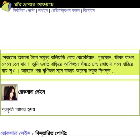
নির্বাচিত পোস্ট
|
লগইন
|
রেজিস্ট্রেশন করুন
|
রিফ্রেস
স্রোতের অজানা টানে সমুদ্র বালিয়াড়ি বেয়ে বোহেমিয়ান- গৃহকোন, জীবন যাপন
ফেলে চলে যায়। তুমি দুহাত বাড়িয়ে আলিঙ্গনে বাঁধতে চাও জোছনা গলে হারিয়ে
যায় সুখ । আছড়ে পরা ঘূর্ণিজল মনে বাজায় অচেনা সবুজ দিগন্ত ..
রোকসানা লেইস
প্রকৃতি আমার হৃদয়
রোকসানা লেইস
› বিস্তারিত পোস্টঃ