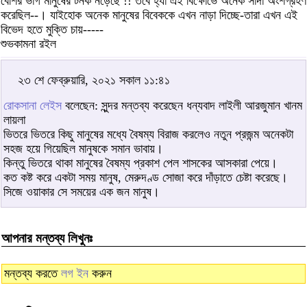
বেশির ভাগ মানুষের টনক নড়েছে !! তবে হ্যা এই বিক্ষোভে অনেক সাদা অংশগ্রহণ
করেছিল--। যাইহোক অনেক মানুষের বিবেককে এখন নাড়া দিচ্ছে-তারা এখন এই
বিভেদ হতে মুক্তি চায়-----
শুভকামনা রইল
২৩ শে ফেব্রুয়ারি, ২০২১ সকাল ১১:৪১
রোকসানা লেইস
বলেছেন: সুন্দর মন্তব্য করেছেন ধন্যবাদ লাইলী আরজুমান খানম
লায়লা
ভিতরে ভিতরে কিছু মানুষের মধ্যে বৈষম্য বিরাজ করলেও নতুন প্রজন্ম অনেকটা
সহজ হয়ে গিয়েছিল মানুষকে সমান ভাবায়।
কিন্তু ভিতরে থাকা মানুষের বৈষম্য প্রকাশ পেল শাসকের আসকারা পেয়ে।
কত কষ্ট করে একটা সময় মানুষ, মেরুদণ্ড সোজা করে দাঁড়াতে চেষ্টা করেছে।
সিজে ওয়াকার সে সময়ের এক জন মানুষ।
আপনার মন্তব্য লিখুনঃ
মন্তব্য করতে
লগ ইন
করুন