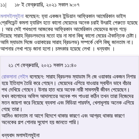
১১|
১৮ ই ফেব্রুয়ারি, ২০২১ সকাল ৯:০৭
মলাসইলমুইনা
বলেছেন: হ্যা একজন ইন্ডিয়ান আফ্রিকান আমেরিকান ভাইস
প্রেসিডেন্ট কমলা হ্যারিস হতে কালো মেয়েদের অনেক চরাই উৎরাই পেরুতে হয়েছে
। আর সেই পথগুলো আজকের আফ্রিকান আমেরিকান মেয়েদের জন্য গড়ে
দিয়েছে সারাহ ব্রিডলভদের মতো হার না মানা কিছু কালো মেয়ের ঐকান্তিক চেষ্টা।
আমি ম্যাডাম সিজে ওয়াকারের সারাহ ব্রিডলভ) সম্পর্কে বেশি কিছু জানতাম না।
আপনার লেখা পড়ে জানা হলো। চমৎকার হয়েছে লেখা । ধন্যবাদ ।
২১ শে ফেব্রুয়ারি, ২০২১ সকাল ১১:৪০
রোকসানা লেইস
বলেছেন: সারাহ ব্রিডলভ ম্যাডাম সি জে ওয়াকার একজন নিগার
হয়ে ইতিহাস তৈরি করে গেছেন। মেয়েদের এগিয়ে যাওয়ার স্বাধীন ভাবে বাঁচার
পথ দেখিয়ে গেছেন। উনার হাত ধরে অনেক নারী সাবলম্বী জীবন পেয়েছেন।
যখন কালোদের অফিস আদালতের অনেক পদ পাওয়া কঠিন তখন তারা নিজেদের
মতন জায়গা করে নিয়েছে ব্যবসা এবং মিডিয়া পারর্ফম, খেলাধূলায় অনেক এগিয়ে
গেছে তারা।
আমিও জানতাম না আগে বিদেশে থাকার কারণে এবং আগ্রহ থাকার কারণে
অনেকের গল্প শোনার সুযোগ হয় জানতে পারি।
ধন্যবাদ মলাসইলমুইনা