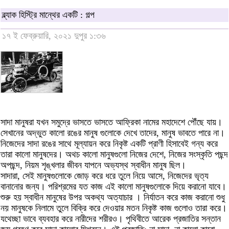
ব্ল্যাক হিস্ট্রি মান্থের একটি : গল্প
১৭ ই ফেব্রুয়ারি, ২০২১ দুপুর ১:৩৬
সাদা মানুষরা যখন সমুদ্রে ভাসতে ভাসতে আফ্রিকা নামের মহাদেশে পৌঁছে যায়।
সেখানের অদ্ভুত কালো রঙের মানুষ গুলোকে দেখে তাদের, মানুষ ভাবতে পারে না।
নিজেদের সাদা রঙের সাথে মূল্যায়ন করে নিকৃষ্ট একটি প্রাণী হিসাবেই গন্য করে
তারা কালো মানুষদের। অথচ কালো মানুষগুলো নিজের দেশে, নিজের সংস্কৃতি পছন্দ
অপছন্দ, নিয়ম শৃঙ্খলার জীবন যাপনে অভ্যস্থ স্বাধীন মানুষ ছিল।
সাদারা, সেই মানুষগুলোকে জোড় করে ধরে তুলে নিয়ে আসে, নিজেদের ভৃত্য
বানানোর জন্য। পরিশ্রমের যত কাজ এই কালো মানুষগুলোকে দিয়ে করানো যাবে।
শুরু হয় স্বাধীন মানুষের উপর অকথ্য অত্যাচার । নির্যাতন করে কাজ করানো শুধু
নয় মানুষকে নিলামে তুলে বিক্রি করে দেওয়ার মতন নিকৃষ্ট কাজ গুলোও তারা করে।
যথেচ্ছা ভাবে ব্যবহার করে নারীদের শরীরও। পৃথিবীতে আরেক প্রজাতির সন্তান