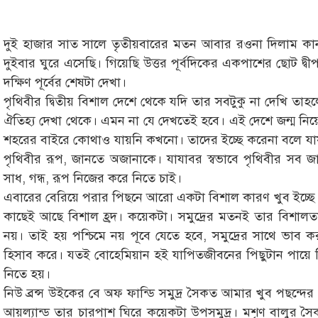
দুই হাজার সাত সালে তৃতীয়বারের মতন আবার রওনা দিলাম কানাডা
দুইবার ঘুরে এসেছি। গিয়েছি উত্তর পূর্বদিকের একপাশের ছোট দ্বীপ প্
দক্ষিণ পূর্বের শেষটা দেখা।
পৃথিবীর দ্বিতীয় বিশাল দেশে থেকে যদি তার সবটুকু না দেখি তাহ
ঐতিহ্য দেখা থেকে। এমন না যে দেখতেই হবে। এই দেশে জন্ম নি
শহরের বাইরে কোথাও যায়নি কখনো। তাদের ইচ্ছে করেনা বলে যায় 
পৃথিবীর রূপ, জানতে অজানাকে। যাযাবর স্বভাবে পৃথিবীর সব 
সাধ, গন্ধ, রূপ নিজের করে নিতে চাই।
এবারের বেরিয়ে পরার পিছনে আরো একটা বিশাল কারণ খুব ইচ্ছে 
কাছেই আছে বিশাল হ্রদ। কয়েকটা। সমুদ্রের মতনই তার বিশালতা ঢ
নয়। তাই হয় পশ্চিমে নয় পূবে যেতে হবে, সমুদ্রের সাথে ভাব 
হিসাব করে। যতই বোহেমিয়ান হই যাপিতজীবনের পিছুটান পায়ে শ
নিতে হয়।
নিউ ব্রন্স উইকের বে অফ ফান্ডি সমুদ্র সৈকত আমার খুব পছন্দের 
আয়ল্যান্ড তার চারপাশ ঘিরে কয়েকটা উপসমুদ্র। মশৃণ বালুর 