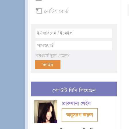
নোটিশ বোর্ড
পাসওয়ার্ড ভুলে গেছেন?
পোস্টটি যিনি লিখেছেন
রোকসানা লেইস
অনুসরণ করুন