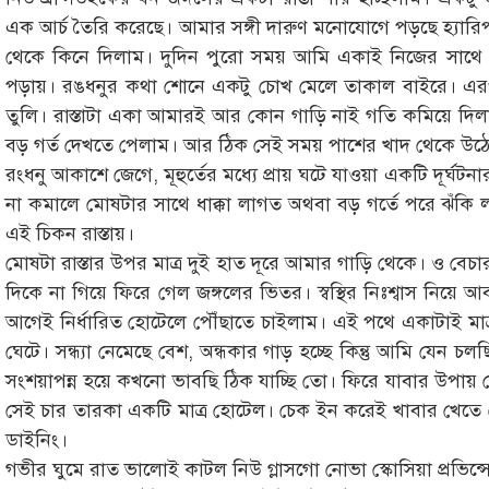
এক আর্চ তৈরি করেছে। আমার সঙ্গী দারুণ মনোযোগে পড়ছে হ্যারি
থেকে কিনে দিলাম। দুদিন পুরো সময় আমি একাই নিজের সাথে কথা
পড়ায়। রঙধনুর কথা শোনে একটু চোখ মেলে তাকাল বাইরে। এরপর
তুলি। রাস্তাটা একা আমারই আর কোন গাড়ি নাই গতি কমিয়ে দি
বড় গর্ত দেখতে পেলাম। আর ঠিক সেই সময় পাশের খাদ থেকে 
রংধনু আকাশে জেগে, মূহুর্তের মধ্যে প্রায় ঘটে যাওয়া একটি দূর্ঘ
না কমালে মোষটার সাথে ধাক্কা লাগত অথবা বড় গর্তে পরে ঝঁক
এই চিকন রাস্তায়।
মোষটা রাস্তার উপর মাত্র দুই হাত দূরে আমার গাড়ি থেকে। ও বেচ
দিকে না গিয়ে ফিরে গেল জঙ্গলের ভিতর। স্বস্থির নিঃশ্বাস নিয়
আগেই নির্ধারিত হোটেলে পৌঁছাতে চাইলাম। এই পথে একাটাই মা
ঘেটে। সন্ধ্যা নেমেছে বেশ, অন্ধকার গাড় হচ্ছে কিন্তু আমি যেন 
সংশয়াপন্ন হয়ে কখনো ভাবছি ঠিক যাচ্ছি তো। ফিরে যাবার উপায়
সেই চার তারকা একটি মাত্র হোটেল। চেক ইন করেই খাবার খেতে গ
ডাইনিং।
গভীর ঘুমে রাত ভালোই কাটল নিউ গ্লাসগো নোভা স্কোসিয়া প্রভিন্