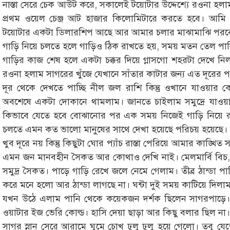
নাস্তা সেরে চেক আউট করে, সকালেই টয়োটার উদ্দেশ্যে রওনা হলা
প্রথম ওয়েল চেঞ্জ আট হাজার কিলোমিটারে করতে হবে। আমি 
টয়োটার একটা ডিলারশিপ আছে আর আমার চলার মাঝামাঝি পরবে
গাড়ি নিয়ে চলতে হলে গাড়িও ঠিক রাখতে হয়, সময় মতন তেল পা
গাড়ির কাজ শেষ হলে একটা চক্কর দিয়ে গ্লাসগো শহরটা দেখে ন
রওনা হলাম সাগরের খুঁজে যেখানে সাঁতার কাটার জন্য এত দূরের পথ
দূর থেকে দেখতে পাচ্ছি নীল জল রাশি কিন্তু ওখানে যাওয়ার ক
অবশেষে একটা দোকানে থামলাম। জানতে চাইলাম সমুদ্রে যাওয়ার
কিভাবে যেতে হবে বোঝানোর পর এক সময় নিজেই গাড়ি নিয়ে 
চলতে এমন কত ভালো মানুষের সাথে দেখা হয়েছে পরিচয় হয়েছে।
খুব দূরে নয় কিন্তু কিছুটা ঘোর প্যাঁচ রাস্তা পেরিয়ে আমার কাঙ্খ
এমন জন মানবহীন সৈকত আর কোথাও দেখি নাই। মেলমার্বি বিচ
সমুদ্র সৈকত। পাড়ে গাড়ি রেখে জলে নেমে গেলাম। তীব্র ঠান্ডা প
করে মনে হলো আর ঠান্ডা লাগছে না। ঘন্টা দুই সময় কাটিয়ে দিলাম
যখন উঠে এলাম পানি থেকে কয়েকজন দর্শক ছিলেন সাগরপাড়ে।
ওয়াটার ইজ ভেরি কোল্ড। হাসি দেয়া ছাড়া আর কিছু বলার ছিল না।
সাগর স্নান সেরে আরামে ঘুমে চোখ ঢুলু ঢুলু হয়ে গেলো। তবু যেত