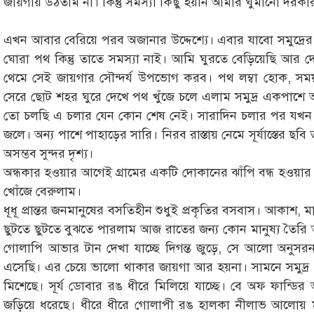
জায়গায় উঠতাম না। কিন্তু সমস্যা কিছু হয়নি আমার ঘুমানো দরক
এখন আবার বেরিয়ে পরব অজানার উদ্দেশ্যে। এবার যাবো সমুদ্রের 
ঘোরা পথ কিন্তু তাতে সমস্যা নাই। আমি ঘুরতে বেড়িয়েছি আর 
থেমে সেই জায়গার সৌন্দর্য উপভোগ করব। পথ লম্বা হোক, সময় 
সেরে ছোট শহর ঘুরে দেখে পথ খুঁজে চলে এলাম সমুদ্র একপাশ
তো চলছি এ চলার যেন কোন শেষ নেই। সারাদিন চলার পর যখন পথে
জলে। অন্য পাশে পাহাড়ের সারি। নিরব রাস্তায় নেমে সূর্যাস্তের ছবি
অসম্ভব সুন্দর দৃশ্য।
অন্ধকার হওয়ার আগেই গ্রামের একটি দোকানের ঝাঁপি বন্ধ হওয়ার 
খোঁজে বেরুলাম।
ধূধূ প্রান্তর জনমানুষের বসতিহীন শুধুই প্রকৃতির বসবাস। আকাশ, মাটি
ছুটতে ছুটতে বুঝতে পারলাম আজ রাতের জন্য কোন মানুষ্য তৈরি আ
গোলাপি আভার টান দেখা যাচ্ছে দিগন্ত জুড়ে, সে আলো অনুসরন 
এসেছি। এর চেয়ে ভালো থাকার জায়গা আর হয়না। সামনে সমুদ্র
মিশেছে। সূর্য ডোবার রঙ ধীরে মিলিয়ে যাচ্ছে। বে অফ ফান্ড
জড়িয়ে ধরেছে। ধীরে ধীরে গোলাপী রঙ হালকা নীলাভ আলোয় মাখা