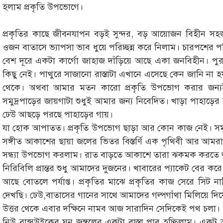
হলাম প্রকৃতি উপভোগে।
প্রকৃতির কাছে জীবনযাপন বড়ই সুন্দর, বড় আয়োজন বিহীন সহজ
ওজন বাতাসে ভ্যাপসা ভাব ধুয়ে পরিচ্ছন্ন করে নিলাম। চারপশের
বেশ দূরে একটা কার্গো জাহাজ দাঁড়িয়ে আছে একা জনবিহীন। প
কিছু নেই। পাথুরে সাজানো রাস্তাটা এখানে এসেছে কেন জানি 
থেকে। অথবা আমার মতন কারো প্রকৃতি উপভোগ করার জন্যই ব
সমুদ্রপাড়ের জায়গাটা শুধুই আমার জন্য নিবেদিত। খাড়া পাহাড়ের 
ঢেউ আছড়ে পরছে পাহাড়ের গায়।
যা হোক আপাতত। প্রকৃতি উপভোগ ছাড়া আর কোন কাজ নেই। সমুদ্
সঙ্গীত আকাশের ছায়া জলের ভিতর বিস্তর্ণি এক পৃথিবী আর আমরা
সন্ধ্যা উপভোগ করলাম। রাত বাড়তে আকাশে তারা ঝকমক করতে শু
নিরিবিলি প্রান্তর শুধু আমাদের দুজনের। খাবারের প্যাকেট বের 
আছে বোতলে পর্যাপ্ত। প্রকৃতির মাঝে প্রকৃতির কাজ সেরে সিট 
দেখছি। ঢেউ,বাতাসের গানের সাথে আমাদের গল্পগাঁথা মিলিয়ে দ
উত্তর থেকে এবার দক্ষিনে নামব আজ সারাদিন সেদিকেই পথ চলা।
নিউ ব্রান্সউইকের ঘন জঙ্গলের একটা রাস্তা পার হচ্ছিলাম। একটু 