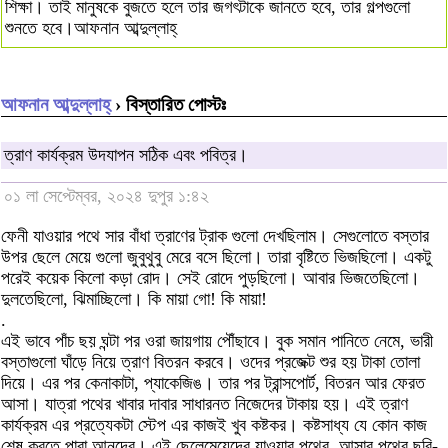
শিক্ষা। তাই মানুষকে বুজতে হলে তার জগৎটাকে জানতে হবে, তার গল্পগুলো
শুনতে হবে।আফনান আব্দুল্লাহ্
আফনান আব্দুল্লাহ্
› বিস্তারিত পোস্টঃ
ত্রাণ কার্যক্রম উদযাপন সঠিক এবং পবিত্র।
০১ লা সেপ্টেম্বর, ২০২৪ দুপুর ১:৪২
ফেনী যাওয়ার পথে সার বাঁধা ত্রাণের ট্রাক গুলো দেখছিলাম। সেগুলোতে বস্তার
উপর ছেলে মেয়ে গুলো জুবুথুবু মেরে বসে ছিলো। তারা বৃষ্টিতে ভিজছিলো। একটু
পরেই কয়েক কিলো কড়া রোদ। সেই রোদে পুড়ছিলো। আবার ভিজতেছিলো।
দুলতেছিলো, ঝিমাচ্ছিলো। কি মায়া গো! কি মায়া!
.
এই ভাবে পাঁচ ছয় ঘন্টা পর ওরা জায়গায় পৌঁছাবে। বুক সমান পানিতে নেমে, ভারী
বস্তাগুলো ঘাঁড়ে নিয়ে ত্রাণ বিতরন করবে। ওদের প্রজেক্ট শুর হয় টাকা তোলা
দিয়ে। এর পর কেনাকাটা, প্যাকেজিঙ। তার পর ট্রান্সপোর্ট, বিতরন আর ফেরত
আসা। যাত্রা পথের খাবার দাবার সাধারনত নিজেদের টাকায় হয়। এই ত্রাণ
কার্যক্রম এর প্রত্যেকটা স্টেপ এর কাজই খুব কষ্টকর। কষ্টসাধ্য যে কোন কাজ
শেষ করতে পারা আনন্দের। এই ছেলেমেয়েদের যাওয়ার পথের, আসার পথের ছবি-