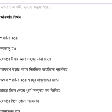
২৩ শে আগস্ট, ২০১৪ সন্ধ্যা ৭:৫৪
আফসার নিজাম
প্রার্থনা করো
নতজানু হও
যেভাবে ঈসার আত্মা সহস্র ডানা মেলে
আকাশে উড়ার আগে নিমজ্জিত হয়েছিলো প্রার্থনায়
অথবা প্রার্থনা করো মনসুর হাল্লাজের মতো
চামড়া ছিলে নেয়ার পূর্বে আল্লাহ হক জিকিরে
যেভাবে মিশে গেলো পরমাত্মায়
আনালহক বলে-