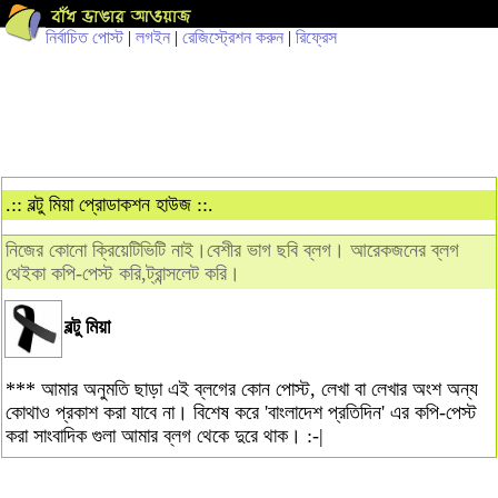
নির্বাচিত পোস্ট
|
লগইন
|
রেজিস্ট্রেশন করুন
|
রিফ্রেস
.:: বল্টু মিয়া প্রোডাকশন হাউজ ::.
নিজের কোনো ক্রিয়েটিভিটি নাই।বেশীর ভাগ ছবি ব্লগ। আরেকজনের ব্লগ
থেইকা কপি-পেস্ট করি,ট্রান্সলেট করি।
বল্টু মিয়া
*** আমার অনুমতি ছাড়া এই ব্লগের কোন পোস্ট, লেখা বা লেখার অংশ অন্য
কোথাও প্রকাশ করা যাবে না। বিশেষ করে 'বাংলাদেশ প্রতিদিন' এর কপি-পেস্ট
করা সাংবাদিক গুলা আমার ব্লগ থেকে দুরে থাক। :-|