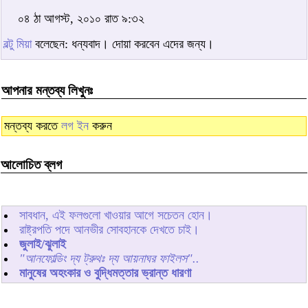
০৪ ঠা আগস্ট, ২০১০ রাত ৯:৩২
বল্টু মিয়া
বলেছেন: ধন্যবাদ। দোয়া করবেন এদের জন্য।
আপনার মন্তব্য লিখুনঃ
মন্তব্য করতে
লগ ইন
করুন
আলোচিত ব্লগ
সাবধান, এই ফলগুলো খাওয়ার আগে সচেতন হোন।
রাষ্ট্রপতি পদে আনভীর সোবহানকে দেখতে চাই।
জুলাই/ঝুলাই
"আনফোল্ডিং দ্য ট্রুথঃ দ্য আয়নাঘর ফাইলস"..
মানুষের অহংকার ও বুদ্ধিমত্তার ভ্রান্ত ধারণা