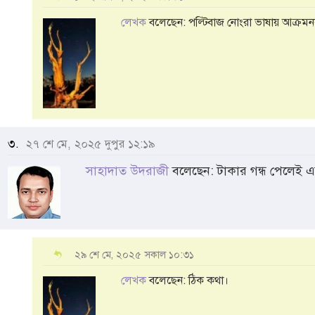
লেখক
বলেছেন: পল্টিবাজ নোংরা ভাষায় আক্রম
৩.
২৭ শে মে, ২০২৫ দুপুর ১২:১৯
সাহাদাত উদরাজী
বলেছেন: টাকার গন্ধ পেলেই এ
২৯ শে মে, ২০২৫ সকাল ১০:৩১
লেখক
বলেছেন: ঠিক কথা।