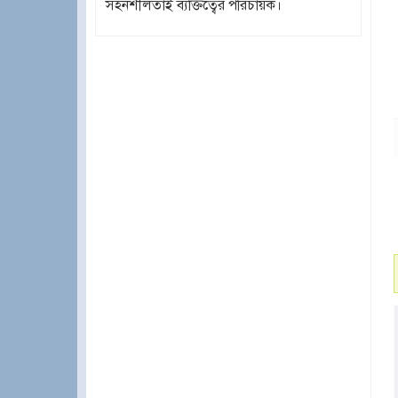
সহনশীলতাই ব্যক্তিত্বের পরিচায়ক।