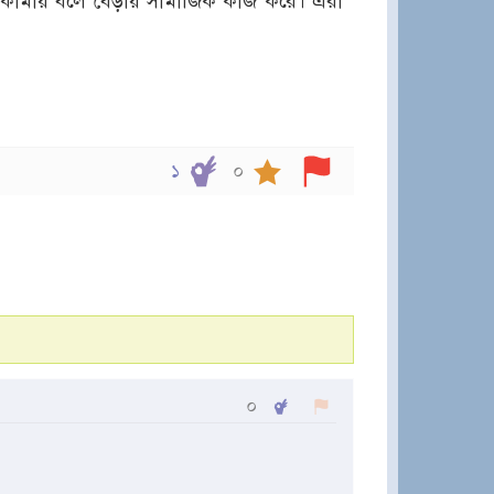
্থ কামায় বলে বেড়ায় সামাজিক কাজ করে। এরা
১
০
০