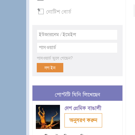
নোটিশ বোর্ড
পাসওয়ার্ড ভুলে গেছেন?
পোস্টটি যিনি লিখেছেন
দেশ প্রেমিক বাঙালী
অনুসরণ করুন