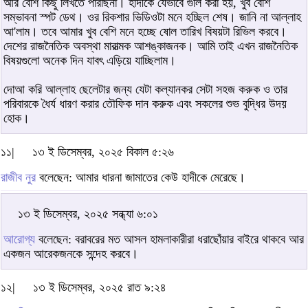
আর বেশি কিছু লিখতে পারছিনা। হাদীকে যেভাবে গুলি করা হয়, খুব বেশি
সম্ভাবনা স্পট ডেথ। ওর রিকশার ভিডিওটা মনে হচ্ছিল শেষ। জানি না আল্লাহ
আ'লাম। তবে আমার খুব বেশি মনে হচ্ছে ষোল তারিখ বিষয়টা রিভিল করবে।
দেশের রাজনৈতিক অবস্থা মারাত্মক আশঙ্কাজনক। আমি তাই এখন রাজনৈতিক
বিষয়গুলো অনেক দিন যাবৎ এড়িয়ে যাচ্ছিলাম।
দোআ করি আল্লাহ ছেলেটার জন্য যেটা কল্যানকর সেটা সহজ করুক ও তার
পরিবারকে ধৈর্য ধারণ করার তৌফিক দান করুক এবং সকলের শুভ বুদ্ধির উদয়
হোক।
১১|
১৩ ই ডিসেম্বর, ২০২৫ বিকাল ৫:২৬
রাজীব নুর
বলেছেন: আমার ধারনা জামাতের কেউ হাদীকে মেরেছে।
১৩ ই ডিসেম্বর, ২০২৫ সন্ধ্যা ৬:০১
আরোগ্য
বলেছেন: বরাবরের মত আসল হামলাকারীরা ধরাছোঁয়ার বাইরে থাকবে আর
একজন আরেকজনকে সন্দেহ করবে।
১২|
১৩ ই ডিসেম্বর, ২০২৫ রাত ৯:২৪