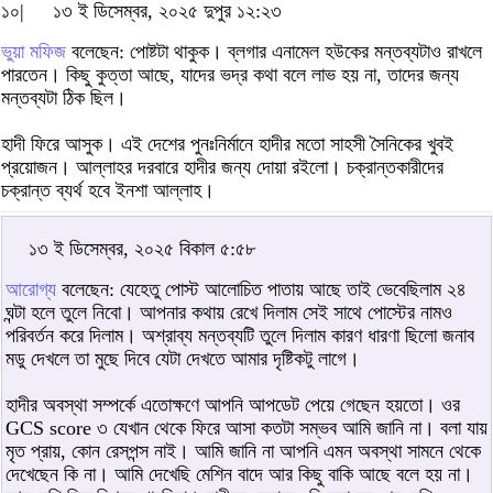
১০|
১৩ ই ডিসেম্বর, ২০২৫ দুপুর ১২:২৩
ভুয়া মফিজ
বলেছেন: পোষ্টটা থাকুক। ব্লগার এনামেল হউকের মন্তব্যটাও রাখলে
পারতেন। কিছু কুত্তা আছে, যাদের ভদ্র কথা বলে লাভ হয় না, তাদের জন্য
মন্তব্যটা ঠিক ছিল।
হাদী ফিরে আসুক। এই দেশের পুনঃনির্মানে হাদীর মতো সাহসী সৈনিকের খুবই
প্রয়োজন। আল্লাহর দরবারে হাদীর জন্য দোয়া রইলো। চক্রান্তকারীদের
চক্রান্ত ব্যর্থ হবে ইনশা আল্লাহ।
১৩ ই ডিসেম্বর, ২০২৫ বিকাল ৫:৫৮
আরোগ্য
বলেছেন: যেহেতু পোস্ট আলোচিত পাতায় আছে তাই ভেবেছিলাম ২৪
ঘন্টা হলে তুলে নিবো। আপনার কথায় রেখে দিলাম সেই সাথে পোস্টের নামও
পরিবর্তন করে দিলাম। অশ্রাব্য মন্তব্যটি তুলে দিলাম কারণ ধারণা ছিলো জনাব
মডু দেখলে তা মুছে দিবে যেটা দেখতে আমার দৃষ্টিকটু লাগে।
হাদীর অবস্থা সম্পর্কে এতোক্ষণে আপনি আপডেট পেয়ে গেছেন হয়তো। ওর
GCS score ৩ যেখান থেকে ফিরে আসা কতটা সম্ভব আমি জানি না। বলা যায়
মৃত প্রায়, কোন রেসপন্স নাই। আমি জানি না আপনি এমন অবস্থা সামনে থেকে
দেখেছেন কি না। আমি দেখেছি মেশিন বাদে আর কিছু বাকি আছে বলে হয় না।