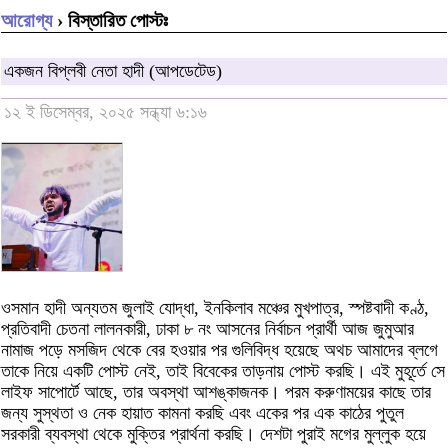
আরোগ্য
› বিস্তারিত পোস্টঃ
একজন বিপ্লবী নেতা হাদী (আপডেটেড)
১২ ই ডিসেম্বর, ২০২৫ সন্ধ্যা ৬:১৬
ওসমান হাদী অন্যতম জুলাই যোদ্ধা, ইনকিলাব মঞ্চের মুখপাত্র, স্পষ্টবাদী কণ্ঠ,
প্রতিবাদী চেতনা লালনকারী, ঢাকা ৮ নং আসনের নির্বাচন প্রার্থী আজ জুমুআর
নামাজ পড়ে মসজিদ থেকে বের হওয়ার পর গুলিবিদ্ধ হয়েছে অথচ আমাদের ব্লগে
তাকে নিয়ে একটি পোস্ট নেই, তাই বিবেকের তাড়নায় পোস্ট করছি। এই মুহূর্তে সে
লাইফ সাপোর্টে আছে, তার অবস্থা আশঙ্কাজনক। পরম করুণাময়ের কাছে তার
জন্য সুস্থতা ও নেক হায়াত কামনা করছি এবং একের পর এক কাঠের পুতুল
সরকারী ব্যবস্থা থেকে মুক্তির প্রার্থনা করছি। দেশটা পুরাই মগের মুল্লুক হয়ে