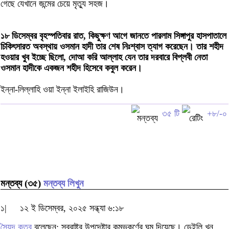
গেছে যেখানে জন্মের চেয়ে মৃত্যু সহজ।
১৮ ডিসেম্বর বৃহস্পতিবার রাত, কিছুক্ষণ আগে জানতে পারলাম সিঙ্গাপুর হাসপাতালে
চিকিৎসারত অবস্থায় ওসমান হাদী তার শেষ নিঃশ্বাস ত্যাগ করেছেন। তার শহীদ
হওয়ার খুব ইচ্ছে ছিলো, দোআ করি আল্লাহ যেন তার দরবারে বিপ্লবী নেতা
ওসমান হাদীকে একজন শহীদ হিসেবে কবুল করেন।
ইন্না-লিল্লাহি ওয়া ইন্না ইলাইহি রাজিউন।
৩৫ টি
+৮/-০
মন্তব্য (৩৫)
মন্তব্য লিখুন
১|
১২ ই ডিসেম্বর, ২০২৫ সন্ধ্যা ৬:১৮
সৈয়দ কুতুব
বলেছেন: স্বরাষ্ট্র উপদেষ্টার কুম্ভকর্ণের ঘুম দিয়েছে। ডেইলি খুন