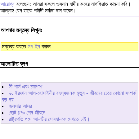
আরোগ্য
বলেছেন: আমরা সকলে ওসমান হাদীর রুহের মাগফিরাত কামনা করি।
আল্লাহ যেন তাকে শহীদী মর্যাদা দান করেন।
আপনার মন্তব্য লিখুনঃ
মন্তব্য করতে
লগ ইন
করুন
আলোচিত ব্লগ
সী পার্ল এবং চারপাশ
ড. ইরফান আল-হোসাইনীর রহস্যজনক মৃত্যু - জীবনের চেয়ে কোনো সম্পর্ক
বড় নয়
জলসার আসর
ছোট গল্পঃ শেষ জীবনে
রাষ্ট্রপতি পদে আনভীর সোবহানকে দেখতে চাই।