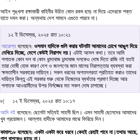
আইন শৃঙ্খলা রক্ষাকারী বাহিনীর উচিত কোন রকম ছাড় না দিয়ে এদেরকে শক্ত
হাতে দমন করা। অন্যথায় দেশ সামনে এগুতে পারবে না।
১২ ই ডিসেম্বর, ২০২৫ রাত ১০:২১
আরোগ্য
বলেছেন:
ওসমান হাদিকে গুলি করার ঘটনাটা আমাদের চোখে আঙুল দিয়ে
দেখিয়ে দিচ্ছে, দেশে কেউই নিরাপদ নয়।
এটাই আসল কথা। তবে আমি
পলাতক কোন দল বা কোন ধান্দাবাজ চান্দাবাজ দলকেও দোষ দিতে রাজি নই যতই
তারা দোষী হোক কারণ দেশ ও জনগণের জান মালের নিরাপত্তার ব্যবস্থা করা
ক্ষমতাসীন সরকারের দায়িত্ব। সকল ধরনের অপতৎপরতা প্রতিহত করাও তাদের
দায়িত্ব কিন্তু এই সরকার শুরু থেকে নিজেদের ব্যর্থতার প্রমাণ দিচ্ছে আর
পলাতক আওয়ামীদের উপর নির্লজ্জের মত সকল দোষ চাপাচ্ছে।
৮|
১২ ই ডিসেম্বর, ২০২৫ রাত ১০:১৭
আমি নই
বলেছেন: ছেলেটা সত্যিই সাহসী ছিল। এমন সাহসী ছেলেদের আমাদের
খুব প্রয়োজন। আল্লাহ হাদীকে আমাদের মাঝে ফিরিয়ে দিন।
কামাল১৮ বলেছেন: একটা একটা করে ধরবে।কেহই রেহাই পাবে না।তথায় আছে,
পাপ বাপকেও ছাড়ে না।