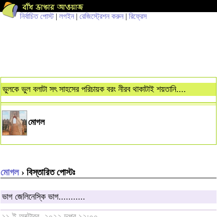
নির্বাচিত পোস্ট
|
লগইন
|
রেজিস্ট্রেশন করুন
|
রিফ্রেস
ভুলকে ভুল বলাটা সৎ সাহসের পরিচায়ক বরং নীরব থাকাটাই শয়তানি....
মোগল
মোগল
› বিস্তারিত পোস্টঃ
ভাগ জেলিনেস্কি ভাগ...........
১১ ই অক্টোবর, ২০২২ দুপুর ১২:০০