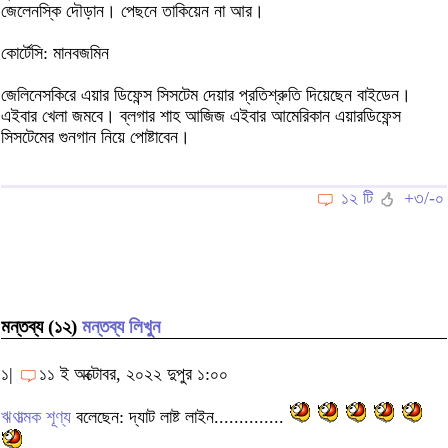
জেলেনস্কি দৌড়ান। পেছনে তাকিয়েন না আর।
কোর্টেসি: মানবজমিন
জেলিনেসকিরে এয়ার ডিফেন্স সিসটেম দেয়ার প্রতিশ্রুতি দিয়েছেন বাইডেন।
এইবার খেলা জমবে। ব্লগার শাহ আজিজ এইবার আমেরিকান এয়ারডিফেন্স
সিসটেমের গুনগান নিয়ে পোষ্টাবেন।
১২ টি
+৩/-০
মন্তব্য (১২)
মন্তব্য লিখুন
১|
১১ ই অক্টোবর, ২০২২ দুপুর ১:০০
ঋণাত্মক শূণ্য
বলেছেন: দ্যাট লাষ্ট লাইন..............