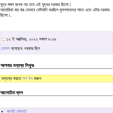
যুদ্ধ মঙ্গল জনক নয় তবে এই যুদ্ধর দরকার ছিলো।
আমেরিকা বার বার যেভাবে বেঈমানি করছিল মুসলমানদের সাথে এতে এটার দরকার
ছিলো।.
১২ ই অক্টোবর, ২০২২ সকাল ৯:২৬
মোগল
বলেছেন: দরকার ছিল
আপনার মন্তব্য লিখুনঃ
মন্তব্য করতে
লগ ইন
করুন
আলোচিত ব্লগ
জুলাই যোদ্ধা!