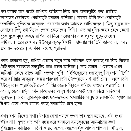
গত কয়েক মাস ধরেই রাশিয়ার অভিযান নিয়ে নানা অসন্তুষ্টির কথা জানিয়ে
আসছেন চেচনিয়ার প্রেসিডেন্ট রমজান কাদিরভ। বারবার তিনি রুশ প্রেসিডেন্ট
ভ্লাদিমির পুতিনকে আক্রমণ জোরদার করার আহ্বান জানিয়েছেন। কিছু ফ্রন্টে রুশ
সেনাদের পিছু হটা নিয়েও ক্ষোভ ঝেড়েছেন তিনি। এত আধুনিক অস্ত্র রেখে কেনো
ধুকে ধুকে যুদ্ধ করছে রাশিয়া তা নিয়ে একের পর এক প্রশ্ন ছুড়ে গেছেন
কাদিরভ। তবে সোমবার ইউক্রেনজুড়ে মিসাইল হামলার পর তিনি জানালেন, এবার
তার মন ভরেছে। এ খবর দিয়েছে প্রাভদা।
খবরে জানানো হয়, রাশিয়া যেভাবে নতুন করে অভিযান শুরু করেছে তা নিয়ে নিজের
টেলিগ্রাম চ্যানেলে সন্তুষ্টির কথা বলেন কাদিরভ। তার ভাষায়, ‘যেভাবে এখন
অভিযান চলছে তাতে আমি শতভাগ খুশি।’ ইউক্রেনের গুরুত্বপূর্ণ স্থাপনা টার্গেট
করে রাশিয়ার আক্রমণ শুরুর পরপরই তিনি টেলিগ্রামে ওই বার্তা দেন। এতে তিনি
ইউক্রেনের প্রেসিডেন্ট ভোলোদিমির জেলেনস্কিকে পালিয়ে যাওয়ার পরামর্শ দেন।
বলেন, জেলেনস্কি এখন কিয়েভসহ অন্য শহরে রকেট হামলা নিয়ে অভিযোগ
তুলছেন। অথচ লুহানস্ক এবং দনেতস্কের বেসামরিক মানুষ ও বেসামরিক স্থাপনার
উপরে বোমা ফেলা তাদের কাছে স্বাভাবিক মনে হতো।
এখন যখন নিজের মাথার উপরে বোমা পড়ছে তখন তার মনে হয়েছে, এটা হওয়া
উচিৎ না। মূলত গত আট বছর ধরে ডনবাসে ইউক্রেনের অভিযানের কথা
বুঝিয়েছেন কাদিরভ। তিনি আরও বলেন, জেলেনস্কি আপনি পালান। দৌড়ান,