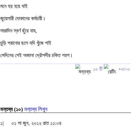
মনে হয় হয়ে যাই
জুয়েলারী দোকানের কর্মচারী।
সারাদিন স্বর্ণ ছুঁয়ে যাব,
চুড়ি পরানোর ছলে যদি খুঁজে পাই
সেদিনের সেই অজানা দ্রৌপদীর চকিত পরশ।
১০ টি
+৩/-০
মন্তব্য (১০)
মন্তব্য লিখুন
১|
০১ লা জুন, ২০১২ রাত ১১:০৪