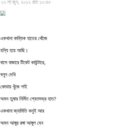
০১ লা জুন, ২০১২ রাত ১০:৫৮
একখানা কাব্যিক হাতের খোঁজে
হন্যি হয়ে আছি।
বাসে বাজারে টিকেট কাউন্টারে,
বলুন দেখি
কোথায় খুঁজে পাই
অমন তুষার নির্মিত শ্বেতশুভ্র হাত?
একখানা জ্যামিতি কনুই আর
অমন আঙ্গুর রঙ্গা আঙ্গুল যেন