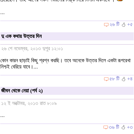
...
২৬ টি
+৫
দু এক কথায় উত্তর দিন
২৬ শে নভেম্বর, ২০১৩ দুপুর ১২:০১
কোন কারন ছাড়াই কিছু প্রশ্ন করছি। তবে অনেকে উত্তর দিলে একটা রূপরেখা
নিশ্চই বেরিয়ে যাবে।...
৫৮ টি
+৪
জীবন থেকে নেয়া (পর্ব ২)
১২ ই অক্টোবর, ২০১৩ রাত ৮:০৯
...
৩৬ টি
+৩