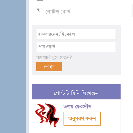
নোটিশ বোর্ড
পাসওয়ার্ড ভুলে গেছেন?
পোস্টটি যিনি লিখেছেন
তন্ময় ফেরদৌস
অনুসরণ করুন