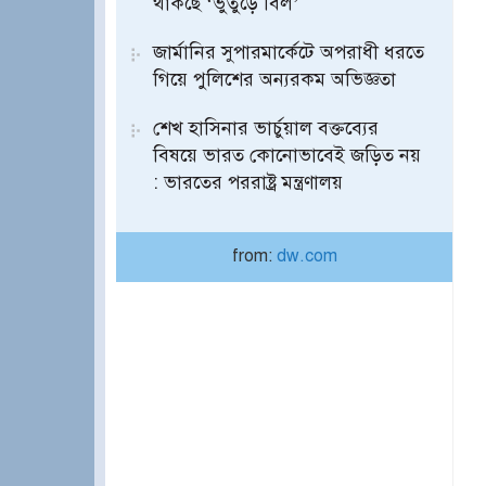
থাকছে ‘ভুতুড়ে বিল’
জার্মানির সুপারমার্কেটে অপরাধী ধরতে
গিয়ে পুলিশের অন্যরকম অভিজ্ঞতা
শেখ হাসিনার ভার্চুয়াল বক্তব্যের
বিষয়ে ভারত কোনোভাবেই জড়িত নয়
: ভারতের পররাষ্ট্র মন্ত্রণালয়
from:
dw.com