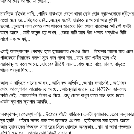
আসবে সেই আশায় না থেকে...
চারদিকে থইথই পানি...পানির মাঝখানে জেগে থাকা ছোট ছোট গ্রামগুলোকে দ্বীপের
মতো মনে হয়...বিদ্যুত নেই...সন্ধ্যে হলেই হারিকনের আলো আর কুপিই
ভরসা...চুপচাপ কান পেতে বসে থাকলে হাওরের দিক থেকে বাতাসের শোঁ শোঁ শব্দটা
কানে আসে...ভারী আনন্দ হয় তখন...ভেজা মাটি আর পঁচা পাতার গন্ধটাও মিষ্টি
লাগে এক আধটু...
একটু অবস্থাপন্ন গেরস্থ হলে হ্যাজাকের দেখাও মিলে...বিকেলর আলো মরে এলে
পাটক্ষেতে শিয়ালের করুণ সুরে কান পাতা দায়...তবে রাত গভীর হলে এই
মরাকান্নাও কমে আসে...হাওরের রীতিই এমন...রাত যতো বাড়ে মায়াও বাড়তে
থাকে পাল্লা দিয়ে...
আজ এ বাড়িতে গানের আসর...আমি বড় অতিথি...আমার সম্মানেই...অাসর
শেষে আল্লোরার আয়োজনও আছে...আল্লোরা জানেন তো কি???না জানলেও
ক্ষতি নেই...আরেকদিন লিখব এ নিয়ে...শুধু জেনে রাখুন রাতে মাছ ধরার মতো
একটা ব্যাপার স্যাপার আরকি...
অবস্থাপন্ন গেরস্থ বাড়ি...উঠোনে পাঁচটা হারিকেন একটা হ্যাজাক...তবে অন্ধকার
দূর হয়নি...গাইয়ে দলের চারপাশে জ্বলছে এগুলো...হারিকেনের মরা হলদে আলো
আর হ্যাজাকের উজ্জ্বল সাদা দুয়ে মিলে ঘোলাটে অন্ধকার...নাম না জানা পতঙ্গরাও
ঝাঁপ দিচ্ছে খুব...আমার চোখ কিছুই এড়ায়না...