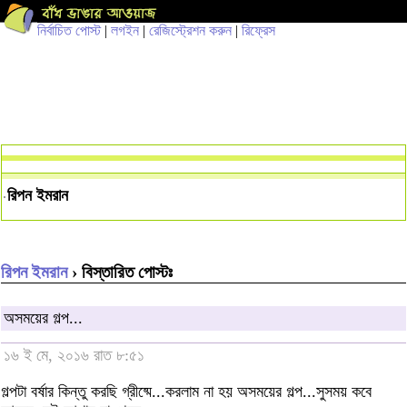
নির্বাচিত পোস্ট
|
লগইন
|
রেজিস্ট্রেশন করুন
|
রিফ্রেস
রিপন ইমরান
রিপন ইমরান
› বিস্তারিত পোস্টঃ
অসময়ের গল্প...
১৬ ই মে, ২০১৬ রাত ৮:৫১
গল্পটা বর্ষার কিন্তু করছি গ্রীষ্মে...করলাম না হয় অসময়ের গল্প...সুসময় কবে