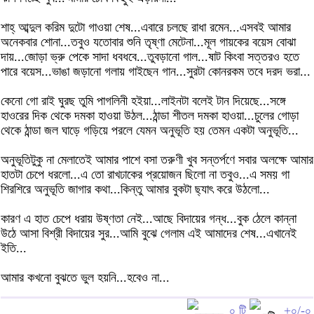
শাহ্ আব্দুল করিম দুটো গাওয়া শেষ...এবারে চলছে রাধা রমেন...এসবই আমার
অনেকবার শোনা...তবুও যতোবার শুনি তৃষ্ণা মেটেনা...মূল গায়কের বয়েস বোঝা
দায়...জোড়া ভ্রু পেকে সাদা ধবধবে...তুবড়ানো গাল...ষাট কিংবা সত্তরও হতে
পারে বয়েস...ভাঙা জড়ানো গলায় গাইছেন গান...সুরটা কোনরকম তবে দরদ ভরা...
কেনো গো রাই ঘুরছ তুমি পাগলিনী হইয়া...লাইনটা বলেই টান দিয়েছে...সঙ্গে
হাওরের দিক থেকে দমকা হাওয়া উঠল...ঠান্ডা শীতল দমকা হাওয়া...চুলের গোড়া
থেকে ঠান্ডা জল ঘাড়ে গড়িয়ে পরলে যেমন অনুভূতি হয় তেমন একটা অনুভূতি...
অনুভূতিটুকু না মেলাতেই অ‍ামার পাশে বসা তরুণী খুব সন্তর্পণে সবার অলক্ষে আমার
হাতটা চেপে ধরলো...এ তো রাখঢাকের প্রয়োজন ছিলো না তবুও...এ সময় গা
শিরশিরে অনুভূতি জাগার কথা...কিন্তু আমার বুকটা ছ্যাৎ করে উঠলো...
কারণ এ হাত চেপে ধরায় উষ্ণতা নেই...আছে বিদায়ের গন্ধ...বুক ঠেলে কান্না
উঠে আসা বিশ্রী বিদায়ের সুর...আমি বুঝে গেলাম এই আমাদের শেষ...এখানেই
ইতি...
আমার কখনো বুঝতে ভুল হয়নি...হবেও না...
০ টি
+০/-০