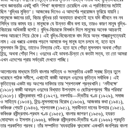
পথে জ্ঞানচর্চার একটু খানি ‘শিখা’ জ্বালাতে চেয়েছিল এবং এ প্রতিষ্ঠানের মটোই
ছিল ‘বুদ্ধির মুক্তি’। আজকের দিনেও এ আদর্শের প্রয়োজন ফুরিয়ে যায়নি।
মানুষকে জ্ঞানের চর্চা, বিচার বুদ্ধির চর্চা অব্যাহত রাখতেই হবে যদি জীবনে নব নব
সিদ্ধি তার কাম্য হয়। মানুষকে যে উন্নত জীব বলা হয়, তারও কারণ মানুষ বুদ্ধি-
বিচারের অধিকারী বলেই। বুদ্ধি-বিচারকে বিসর্জন দিলে মানুষের অনেক আচরণই
পশুর আচরণে গিয়ে ঠেকে। এই বুদ্ধি-বিবেচনাকে বাদ দিয়ে অন্ধ শাস্ত্রানুগত্যেরই
নাম। এর খপ্পরে একবার পড়লে আমাকে শুধু মানুষ হলে চলবে না, হতে হবে
মুসলমান কি হিন্দু, তাতেও নিস্তার নেই- হতে হবে গোঁড়া মুসলমান অথবা গোঁড়া
হিন্দু, অথবা গোঁড়া শিখ। ওদুদের এই ভাবনা-চিন্তা যে কতটা সত্য, তা তো আমরা
এখন এদেশের প্রায় সর্বত্রই দেখতে পাচ্ছি।
আলোচনার মাধ্যমে তিনি বাংলার সাহিত্য ও সংস্কৃতির একটি স্বচ্ছ চিত্র তুলে
ধরেছেন পাঠক সমীপে, এখানেই কাজী আবদুল ওদুদের কৃতিত্ব সর্বাধিক। এই
কৃতিত্বের একটা বড় অংশের দাবিদার তার 'শ্বশতবঙ্গ' গ্রন্থখানি। ‘নদীবক্ষে'
(১৯১৮) কাজী আবদুল ওদুদের বিখ্যাত উপন্যাস ও ছোটগল্পগ্রন্থ 'মীর পরিবার'
(১৯১৮)। রবীন্দ্রকাব্য পাঠ (১৯২৭), নবপর্যায়—দ্বিতীয় খণ্ড (১৯২৯), সমাজ
ও সাহিত্য (১৯৩৪), হিন্দু-মুসলমানের বিরোধ (১৯৩৬), আজকার কথা (১৯৪১),
কবিগুরু গ্যেটে (১৯৪৬), শ্বশতবঙ্গ (১৯৫১), স্বাধীনতা দানের উপহার (১৯৫১),
কবিগুরু রবীন্দ্রনাথ-প্রথম খণ্ড (১৯৫৫), বাংলার জাগরণ (১৯৫৬), হযরত
মোহাম্মদ ও ইসলাম (১৯৬৬), কবিগুরু রবীন্দ্রনাথ-দ্বিতীয় খণ্ড (১৯৬৯) প্রভৃতি
তার প্রকাশিত গ্রন্থ। তাঁর সম্পাদিত 'ব্যবহারিক শব্দকোষ' একখানি জনপ্রিয় বাংলা