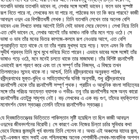
যতখানি ভাবার ততখানি ভাবেন না, লেখার সঙ্গে সঙ্গেই ভাবেন। ফলে ভাব সুস্পষ্ট
রূপ নিতে পারে না, লেখকের মন যা পারে না, পাঠকের মন তা কি করে পারবে? কাজী
আবদুল ওদুদ এর বিপরীতধর্মী লেখক। তিনি যতখানি লেখেন তার অনেক বেশি
ভাবেন এবং লিখতে বসার আগেই তিনি সেই ভাবনা সেরে ফেলেন। লেখা নিয়ে তিনি
এত বেশি ভাবেন যে, লেখার আগেই তাঁর ভাষাও নাকি তাঁর মনে গড়ে ওঠে। সে
ভাষা ও ভাব তাঁর মনের ভিতর কাগজে-কলমে রূপ নেওয়ার আগে, এত বেশি
পুনরাবৃত্তি হতে থাকে যে তা তাঁর প্রায় মুখস্থ হয়ে পড়ে। ফলে এমন কি তাঁর
সুদীর্ঘ প্রবন্ধ তিনি মুখে মুখে শুনিয়ে দিতে পারেন। এভাবে ভাবের সঙ্গে সঙ্গেই তাঁর
ভাষাও গড়ে ওঠে, মনে মনেই চলতে থাকে তার মাজাঘষা। তাঁর বিশিষ্ট রচনাশৈলী
এভাবেই রূপ গ্রহণ করে এবং তা যে সম্পূর্ণ তাঁর নিজস্ব, এ বিষয়ে তখন
তিলমাত্রও সন্দেহ থাকে না। আশ্চর্য, তিনি রবীন্দ্রনাথের অনুরক্ত পাঠক,
রবীন্দ্রনাথের মুক্ত-বুদ্ধি ও সাহিত্যাদর্শের ঘনিষ্ঠ অনুসারী, শুধু রবীন্দ্রনাথের
রচনাশৈলী থেকে তাঁর রচনাশৈলী সম্পূর্ণ পৃথক। প্রাচীন ও আধুনিক বাংলা সাহিত্যের
সঙ্গে তাঁর পরিচয় অত্যন্ত ব্যাপক ও গভীর- তবু তাঁর রচনাশৈলীর সঙ্গে অন্য কারো
রচনাশৈলীর এতটুকু সাদৃশ্য নেই। বড় লেখকের এ এক বড় গুণ, তাঁদের ব্যক্তিগত
মনোদর্শন যেমন স্বতন্ত্র তেমনি তাঁদের রচনাশৈলীও স্বতন্ত্র।
যে দ্বিজাতিতত্ত্বের ভিত্তিতে পাকিস্তান সৃষ্টি হয়েছিল তা ছিল কাজী আবদুল
ওদুদের জীবনদর্শনের বিরোধী। সে কারণে এবং নিজের চিন্তা চর্চার সুবিধার কথা
ভেবে নিজের জন্মভূমি পূর্ব বাংলায় তিনি গেলেন না। অথচ এই অঞ্চলের যাদের জন্ম,
দুই-একজন বাদে সবাই এবং পশ্চিমবঙ্গের অনেক পেশাজীবী-লেখক-সাংবাদিক অপশন