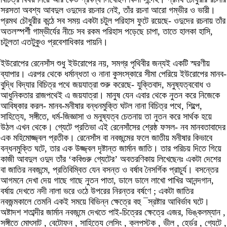
সরসতা অবশ্য আবদুল ওদুদের রচনার নেই, তাঁর রচনা আরো গম্ভীর ও ভারী।
প্রমথ চৌধুরীর কন্ঠে সব সময় একটা চটুল পরিহাস ফুটে রয়েছে- ওদুদের রচনায় তাঁর
অতলস্পর্শী গাম্ভীর্যের নীচে সব রকম পরিহাস পড়েছে চাপা, তাতে হালকা হাসি,
চটুলতা এতটুকুও প্রবেশাধিকার পায়নি।
ইউরোপের রেনেসাঁস শুধু ইউরোপের নয়, সমগ্র পৃথিবীর জন্যই একটি স্মরণীয়
ব্যাপার। এরপর থেকে ধর্মান্ধতা ও নানা কুসংস্কারে সীমা পেরিয়ে ইউরোপের মানব-
বুদ্ধি বিদ্যার বিচিত্র পথে জয়যাত্রা শুরু করেছে- যুক্তিবাদ, মনুষ্যত্ববোধ ও
আধুনিকতার রাজপথেই এ জয়যাত্রা। মানুষ যেন এবার থেকে নুতন করে নিজেকে
আবিষ্কার করল- মানব-মনীষার বন্ধনমুক্তি ঘটল নানা বিচিত্র পথে, শিল্পে,
সাহিত্যে, সঙ্গীতে, ধর্ম-জিজ্ঞাসা ও মনুষ্যত্ব চেতনায় তা নুতন করে সার্থক হয়ে
উঠল এখন থেকে। গ্যেটে প্রতিভা এই রেনেসাঁসের শ্রেষ্ঠ ফসল- নব মানবতাবাদের
এক মহিমোজ্জ্বল প্রতীক। রেনেসাঁস বা নবজন্মের ফলে জাতীয় মনীষার কিভাবে
বন্ধনমুক্তি ঘটে, তার এক উজ্জ্বল দৃষ্টান্ত জার্মান জাতি। তার পরিচয় দিতে গিয়ে
কাজী আবদুল ওদুদ তাঁর ‘কবিগুরু গ্যেটের’ অবতরণিকায় লিখেছেনঃ একটা দেশের
বা জাতির নবজন্মে, প্রতিবিম্বিত যেন বসন্ত ও বর্ষাব নৈসর্গিক প্রাচুর্য। বসন্তের
আগমনে দেখা দেয় গাছে গাছে নুতন পাতা, ডালে ডালে লাখো পাখির আনন্দগান,
বর্ষায় দেখতে নদী নালা ভরে ওঠে উপরের নিরন্তর বর্ষণে ; একটা জাতির
নবজন্মকালে তেমনি একই সময়ে বিভিন্ন ক্ষেত্রে বহু ¯স্রষ্টার আবির্ভাব ঘটে।
অষ্টাদশ শতাব্দীর জার্মান নবজন্মে দেখতে পাই-চিত্রের ক্ষেত্রে এজর, ভিঙ্কলম্যান ,
সঙ্গীতে মোৎসাট , বেটোফন , সাহিত্যে লেসিং , ক্লপস্টক , ভীল , হের্ডর , গ্যেটে ,