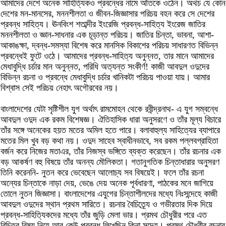
আমাদের দেশে অনেক সাহিত্যিকও প্রবন্ধের নামে আঁতকে ওঠেন। অথচ যে কোন
দেশের মন-মানসের, মননশীলতা ও জীবন-জিজ্ঞাসার পরিচয় বহন করে সে দেশের
প্রবন্ধ সাহিত্য। ঊনবিংশ শতাব্দীর ইংরেজি প্রবন্ধ-সাহিত্য ইংরেজ জাতির
মননশীলতা ও জ্ঞান-সাধনার এক চূড়ান্ত পরিচয়। জাতির চিন্তা, ভাবনা, আশা-
আকাঙক্ষা, দ্বন্ধ-সমস্যা বিশেষ করে মানসিক বিকাশের পরিচয় সাধারণত বিভিন্ন
প্রবন্ধেই ফুটে ওঠে। আমাদের প্রবন্ধ-সাহিত্য অনুন্নত, তার মানে আমাদের
মেধাবুদ্ধি চর্চার মান অনুন্নত, পরিধি অত্যন্ত সংকীর্ণ! কাজী আবদুল ওদুদের
বিভিন্ন রচনা ও প্রবন্ধে মেধাবুদ্ধি চর্চার খানিকটা পরিচয় পাওয়া যায়। আমার
বিশ্বাস সেই পরিচয় নেহাৎ অগৌরবের নয়।
বাংলাদেশের যেটা সৃষ্টিশীল যুগ অর্থাৎ রামমোহন থেকে রবীন্দ্রনাথ- এ যুগ সম্বন্ধে
আবদুল ওদুদ এক রকম বিশেষজ্ঞ। ঐতিহাসিক ধারা অনুসরণে ও তাঁর মূল্য বিচারে
তাঁর সঙ্গে অনেকের হয়ত মতের অমিল হতে পারে। বলাবাহুল্য সাহিত্যের ব্যাপারে
মতের মিল খুব বড় কথা নয়। ওদুদ সাহেব স্বাধীনভাবে, সব রকম পল্লবগ্রাহিতা
বর্জন করে নিজের মতাএর, তাঁর নিজস্ব ভঙ্গিতে ব্যক্ত করেছেন। তাঁর রচনার এক
বড় আকর্ষণ বহু বিষয়ে তাঁর অনন্য মৌলিকতা। গতানুগতিক চিন্তাধারার অনুসরণ
তিনি করেননি- নুতন করে ভেবেছেন আলোচ্য সব বিষয়েই। ফলে তাঁর রচনা
অন্যের চিন্তাকে নাড়া দেয়, ভেঙে দেয় অনেক পূর্বধারণা, পাঠকের মনে জাগিয়ে
তোলে নুতন জিজ্ঞাসা। বাংলাদেশের এযুগের চিন্তাশীলদের মধ্যে নিঃসন্দেহে কাজী
আবদুল ওদুদের স্থান প্রথম সারিতে। রচনার বৈচিত্র্যে ও গভীরতার দিক দিয়ে
প্রবন্ধ-সাহিত্যিকদের মধ্যে তাঁর জুড়ি মেলা ভার। প্রমথ চৌধুরীর পরে এত
বিচিত্র বিষয় নিয়ে আর কেউ প্রবন্ধ লিখেছিন কিনা সন্দেহ। প্রমথ চৌধুরীর রচনার