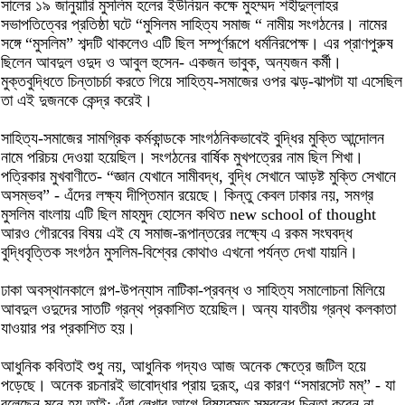
সালের ১৯ জানুয়ারি মুসলিম হলের ইউনিয়ন কক্ষে মুহম্মদ শহীদুল্লাহর
সভাপতিত্বের প্রতিষ্ঠা ঘটে “মুসিলম সাহিত্য সমাজ “ নামীয় সংগঠনের। নামের
সঙ্গে “মুসলিম” শব্দটি থাকলেও এটি ছিল সম্পূর্ণরূপে ধর্মনিরপেক্ষ। এর প্রাণপুরুষ
ছিলেন আবদুল ওদুদ ও আবুল হুসেন- একজন ভাবুক, অন্যজন কর্মী।
মুক্তবুদ্ধিতে চিন্তাচর্চা করতে গিয়ে সাহিত্য-সমাজের ওপর ঝড়-ঝাপটা যা এসেছিল
তা এই দুজনকে কেন্দ্র করেই।
সাহিত্য-সমাজের সামগ্রিক কর্মকান্ডকে সাংগঠনিকভাবেই বুদ্ধির মুক্তি আন্দোলন
নামে পরিচয় দেওয়া হয়েছিল। সংগঠনের বার্ষিক মুখপত্রের নাম ছিল শিখা।
পত্রিকার মুখবাণীতে- “জ্ঞান যেখানে সামীবদ্ধ, বুদ্ধি সেখানে আড়ষ্ট মুক্তি সেখানে
অসম্ভব” - এঁদের লক্ষ্য দীপ্তিমান রয়েছে। কিন্তু কেবল ঢাকার নয়, সমগ্র
মুসলিম বাংলায় এটি ছিল মাহমুদ হোসেন কথিত new school of thought
আরও গৌরবের বিষয় এই যে সমাজ-রূপান্তরের লক্ষ্যে এ রকম সংঘবদ্ধ
বুদ্ধিবৃত্তিক সংগঠন মুসলিম-বিশ্বের কোথাও এখনো পর্যন্ত দেখা যায়নি।
ঢাকা অবস্থানকালে গল্প-উপন্যাস নাটিকা-প্রবন্ধ ও সাহিত্য সমালোচনা মিলিয়ে
আবদুল ওদুদের সাতটি গ্রন্থ প্রকাশিত হয়েছিল। অন্য যাবতীয় গ্রন্থ কলকাতা
যাওয়ার পর প্রকাশিত হয়।
আধুনিক কবিতাই শুধু নয়, আধুনিক গদ্যও আজ অনেক ক্ষেত্রে জটিল হয়ে
পড়েছে। অনেক রচনারই ভাবোদ্ধার প্রায় দুরূহ, এর কারণ “সমারসেট মম্” - যা
বলেছেন মনে হয় তাই: এঁরা লেখার আগে বিষয়বস্তু সম্বন্ধে চিন্তা করেন না,