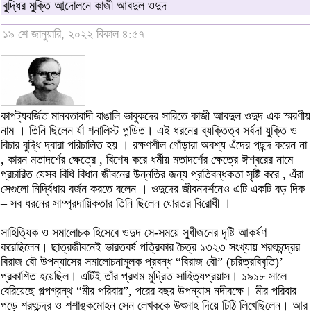
বুদ্ধির মুক্তি আন্দোলনে কাজী আবদুল ওদুদ
১৯ শে জানুয়ারি, ২০২২ বিকাল ৪:৫৭
কাপট্যবর্জিত মানবতাবাদী বাঙালি ভাবুকদের সারিতে কাজী আবদুল ওদুদ এক স্মরণীয়
নাম । তিনি ছিলেন র্যা শনালিস্ট পন্ডিত। এই ধরনের ব্যক্তিত্ব সর্বদা যুক্তি ও
বিচার বুদ্ধি দ্বারা পরিচালিত হয় । রক্ষণশীল গোঁড়ারা অবশ্য এঁদের পছন্দ করেন না
, কারন মতাদর্শের ক্ষেত্রে , বিশেষ করে ধর্মীয় মতাদর্শের ক্ষেত্রে ঈশ্বরের নামে
প্রচারিত যেসব বিধি বিধান জীবনের উন্নতির জন্য প্রতিবন্ধকতা সৃষ্টি করে , এঁরা
সেগুলো নির্দ্বিধায় বর্জন করতে বলেন । ওদুদের জীবনদর্শনেও এটি একটি বড় দিক
– সব ধরনের সাম্প্রদায়িকতার তিনি ছিলেন ঘোরতর বিরোধী ।
সাহিত্যিক ও সমালোচক হিসেবে ওদুদ সে-সময়ে সুধীজনের দৃষ্টি আকর্ষণ
করেছিলেন। ছাত্রজীবনেই ভারতবর্ষ পত্রিকার চৈত্র ১৩২৩ সংখ্যায় শরৎচন্দ্রের
বিরাজ বৌ উপন্যাসের সমালোচনামূলক প্রবন্ধ “বিরাজ বৌ” (চরিত্রবিবৃতি)’
প্রকাশিত হয়েছিল। এটিই তাঁর প্রথম মুদ্রিত সাহিত্যপ্রয়াস। ১৯১৮ সালে
বেরিয়েছে গল্পগ্রন্থ “মীর পরিবার”, পরের বছর উপন্যাস নদীবক্ষে। মীর পরিবার
পড়ে শরৎচন্দ্র ও শশাঙ্কমোহন সেন লেখককে উৎসাহ দিয়ে চিঠি লিখেছিলেন। আর