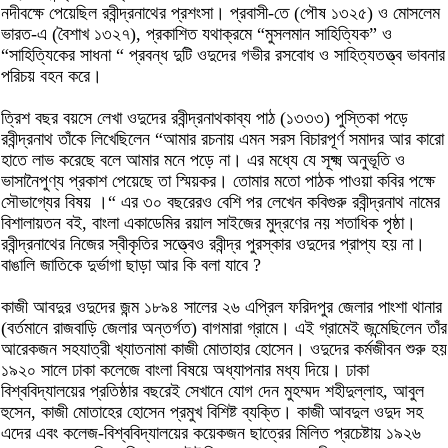
নদীবক্ষে পেয়েছিল রবীন্দ্রনাথের প্রশংসা। প্রবাসী-তে (পৌষ ১৩২৫) ও মোসলেম
ভারত-এ (বৈশাখ ১৩২৭), প্রকাশিত যথাক্রমে “মুসলমান সাহিত্যিক” ও
“সাহিত্যিকের সাধনা “ প্রবন্ধ দুটি ওদুদের গভীর রসবোধ ও সাহিত্যতত্ত্ব ভাবনার
পরিচয় বহন করে।
ত্রিশ বছর বয়সে লেখা ওদুদের রবীন্দ্রনাথকাব্য পাঠ (১৩৩৩) পুস্তিকা পড়ে
রবীন্দ্রনাথ তাঁকে লিখেছিলেন “আমার রচনায় এমন সরস বিচারপূর্ণ সমাদর আর কারো
হাতে লাভ করেছে বলে আমার মনে পড়ে না। এর মধ্যে যে সূক্ষ্ম অনুভূতি ও
ভাসানৈপুণ্য প্রকাশ পেয়েছে তা স্মিয়কর। তোমার মতো পাঠক পাওয়া কবির পক্ষে
সৌভাগ্যের বিষয় ।“ এর ৩০ বছরেরও বেশি পর লেখেন কবিগুরু রবীন্দ্রনাথ নামের
বিশালায়তন বই, বাংলা একাডেমির রয়াল সাইজের মুদ্রণের নয় শতাধিক পৃষ্ঠা।
রবীন্দ্রনাথের নিজের স্বীকৃতির সত্ত্বেও রবীন্দ্র পুরস্কার ওদুদের প্রাপ্য হয় না।
বাঙালি জাতিকে দুর্ভাগা ছাড়া আর কি বলা যাবে ?
কাজী আবদুর ওদুদের জন্ম ১৮৯৪ সালের ২৬ এপ্রিল ফরিদপুর জেলার পাংশা থানার
(বর্তমানে রাজবাড়ি জেলার অন্তর্গত) বাগমারা গ্রামে। এই গ্রামেই জন্মেছিলেন তাঁর
আরেকজন সহযাত্রী খ্যাতনামা কাজী মোতাহার হোসেন। ওদুদের কর্মজীবন শুরু হয়
১৯২০ সালে ঢাকা কলেজে বাংলা বিষয়ে অধ্যাপনার মধ্য দিয়ে। ঢাকা
বিশ্ববিদ্যালয়ের প্রতিষ্ঠার বছরেই সেখানে যোগ দেন মুহম্মদ শহীদুল্লাহ, আবুল
হুসেন, কাজী মোতাহের হোসেন প্রমুখ বিশিষ্ট ব্যক্তি। কাজী আবদুল ওদুদ সহ
এদের এবং কলেজ-বিশ্ববিদ্যালয়ের কয়েকজন ছাত্রের মিলিত প্রচেষ্টায় ১৯২৬