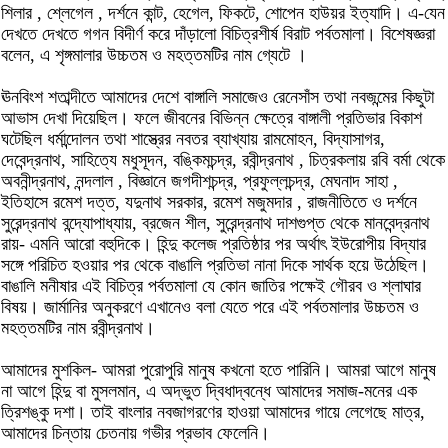
শিলার , শ্লেগেল , দর্শনে কান্ট, হেগেল, ফিকটে, শোপেন হাউয়র ইত্যাদি। এ-যেন
দেখতে দেখতে গগন বিদীর্ণ করে দাঁড়ালো বিচিত্রশীর্ষ বিরাট পর্বতমালা। বিশেষজ্ঞরা
বলেন, এ শৃঙ্গমালার উচ্চতম ও মহত্তমটির নাম গ্যেটে ।
ঊনবিংশ শতাব্দীতে আমাদের দেশে বাঙ্গালি সমাজেও রেনেসাঁস তথা নবজন্মের কিছুটা
আভাস দেখা দিয়েছিল। ফলে জীবনের বিভিন্ন ক্ষেত্রে বাঙ্গালী প্রতিভার বিকাশ
ঘটেছিল ধর্মান্দোলন তথা শাস্ত্রের নবতর ব্যাখ্যায় রামমোহন, বিদ্যাসাগর,
দেবেন্দ্রনাথ, সাহিত্যে মধুসূদন, বঙ্কিমচন্দ্র, রবীন্দ্রনাথ , চিত্রকলায় রবি বর্মা থেকে
অবনীন্দ্রনাথ, নন্দলাল , বিজ্ঞানে জগদীশচন্দ্র, প্রফুল্লচন্দ্র, মেঘনাদ সাহা ,
ইতিহাসে রমেশ দত্ত, যদুনাথ সরকার, রমেশ মজুমদার , রাজনীতিতে ও দর্শনে
সুরেন্দ্রনাথ বন্দ্যোপাধ্যায়, ব্রজেন শীল, সুরেন্দ্রনাথ দাশগুপ্ত থেকে মানবেন্দ্রনাথ
রায়- এমনি আরো বহুদিকে। হিন্দু কলেজ প্রতিষ্ঠার পর অর্থাৎ ইউরোপীয় বিদ্যার
সঙ্গে পরিচিত হওয়ার পর থেকে বাঙালি প্রতিভা নানা দিকে সার্থক হয়ে উঠেছিল।
বাঙালি মনীষার এই বিচিত্র পর্বতমালা যে কোন জাতির পক্ষেই গৌরব ও শ্লাঘার
বিষয়। জার্মানির অনুকরণে এখানেও বলা যেতে পরে এই পর্বতমালার উচ্চতম ও
মহত্তমটির নাম রবীন্দ্রনাথ।
আমাদের মুশকিল- আমরা পুরোপুরি মানুষ কখনো হতে পারিনি। আমরা আগে মানুষ
না আগে হিন্দু বা মুসলমান, এ অদ্ভুত দ্বিধাদ্বন্ধে আমাদের সমাজ-মনের এক
ত্রিশঙ্কু দশা। তাই বাংলার নবজাগরণের হাওয়া আমাদের গায়ে লেগেছে মাত্র,
আমাদের চিন্তায় চেতনায় গভীর প্রভাব ফেলেনি।