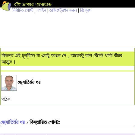
নির্বাচিত পোস্ট
|
লগইন
|
রেজিস্ট্রেশন করুন
|
রিফ্রেস
নিভন্ত এই চুল্লীতে মা একটু আগুন দে , আরেকটু কাল বেঁচেই থাকি বাঁচার
আনন্দে।
জ্যোতির্ময় ধর
পাঠক
জ্যোতির্ময় ধর
› বিস্তারিত পোস্টঃ