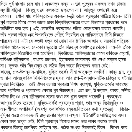
দিয়ে পূর্ব বাংলায় চলে যান। একমাত্র কন্যা ও দুই পুত্রের একজন তখন ঢাকার
স্থায়ী বাসিন্দা। কিন্তু ওদুদ কলকাতা ছাড়লেন না। আমৃত্যু ওখানেই রয়ে
গেলেন। শোনা যায় পাকিস্তানের একজন মন্ত্রী তাকে প্রস্তাব পাঠিয়ে ছিলেন তিনি
পূর্ব বাংলায় ফিরে গেলে তাকে ঢাকা বিশ্ববিদ্যালয়ের বাংলা বিভাগের প্রধানের পদে
অধিষ্ঠিত করা হবে। এই লোভনীয় প্রস্তাবও তাঁকে মোহগ্রস্ত করতে পারেনি।
তাঁর প্রজ্ঞা তাঁকে এই উপলব্ধিতে পৌঁছে দিয়েছিল যে পাকিস্তানে তিনি টিকতে
পারবেন না। এটা যে কতটা সত্য তা বোঝা যায় দৈনিক আজাদ ও সরকারি পত্রিকা
মাসিক মাহে-নও-এ যে-কোন ছুতোয় তাঁর বিরুদ্ধে লেখাপত্র থেকে। এমনকি তাঁকে
পাকিস্তান-বিরোধীও বলা হয়েছিল। দ্বিতীয়তঃ পাকিস্তানের গেলে কবিগুরু গ্যেটে,
কবিগুরু রবীন্দ্রনাথ , বাংলার জাগরণ, ইত্যাকার অসামান্য বই লেখা সম্ভব হতো
না। সুতরাং তাঁর সিদ্ধান্ত যে সঠিক ছিল তাতে দ্বিমতের কারণ নেই।
কাব্যে, গল্প-উপন্যাস-নাটকে, যুক্তি তর্কের সীমা অত্যন্ত সংকীর্ণ। কাব্য ছন্দ, সুর
ও নানা আলঙ্কারিক বিধি-নিষেধের দ্বারা আর গল্প-উপন্যাস-নাটক চরিত্র ও ঘটনার
দ্বারা নিয়ন্ত্রিত। তাই ঐসব রচনায় প্রজ্ঞায় বিশদ ব্যাখ্যা, যুক্তি-তর্কের সাহায্যে
তার প্রতিষ্ঠা ও প্রকাশের ক্ষেত্র খুব সীমাবদ্ধ। এত গল্প, উপন্যাস, কাব্য, সঙ্গীত,
নাটক লিখেও যেন রবীন্দ্রনাথ মনের কথা মন খুলে বলতে পারেননি। প্রবন্ধের
আশ্রয় নিতে হয়েছে। যুক্তি-তর্কই প্রবন্ধের প্রাণ, তার জন্য বিচারবুদ্ধি ও
মননশীলতা অপরিহার্য (অবশ্য তথাকথিত রম্যরচয়িতাদের কথা স্বতন্ত্র) । বিচার-
বুদ্ধির চেয়ে লোকরঞ্জনই রম্যরচনার প্রধান লক্ষ্য। ইউরোপীয় সাহিত্যেও এমন
কোন মহৎ ভাবুক নেই, যিনি প্রবন্ধে নিজের মনের ভার লাঘব করতে চাননি।
প্রবন্ধ কিন্তু জনপ্রিয় সাহিত্য নয়- পাঠক সংখ্যা চিরকালই বিরল। বিশেষ করে