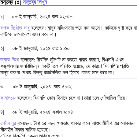
মন্তব্য (৫)
মন্তব্য লিখুন
১|
০৮ ই জানুয়ারি, ২০২৪ রাত ১২:৩৮
রূপক বিধৌত সাধু
বলেছেন: মানুষ সহিংসতার ভয়ে কম আসে। কাউকে ঘৃণা করে বা
কাউকে ভালোবেসে এমন করে না।
২|
০৮ ই জানুয়ারি, ২০২৪ রাত ১:৩০
জ্যাক স্মিথ
বলেছেন: দীর্ঘদিন লুটপাট না করতে পারার কারণে, বিএনপি এখন
কঙ্কালসার জনবিচ্ছিন্ন একটি দলে পরিণত হয়েছে, যে কারণে বিএনপি'র প্রতি
মানুষ করুণা দেখায় কিন্তু রাজনৈতিক দল হিসবে যোগ্য মনে করে না।
৩|
০৮ ই জানুয়ারি, ২০২৪ ভোর ৫:০২
কামাল১৮
বলেছেন: বিএনপি কোন হিসাবে চলে না।তারা চলে গোঁজামিল দিয়ে।
৪|
০৮ ই জানুয়ারি, ২০২৪ সকাল ৯:০৪
রাজীব নুর
বলেছেন: টানা ১৫ বছর ক্ষমতায় থাকার ফলে আওয়ামীলীগ এর লোকজন
সীমাহীন টাকার মালিক হয়েছে।
এদিকে বিএনপি একদম শুকিয়ে গেছে।