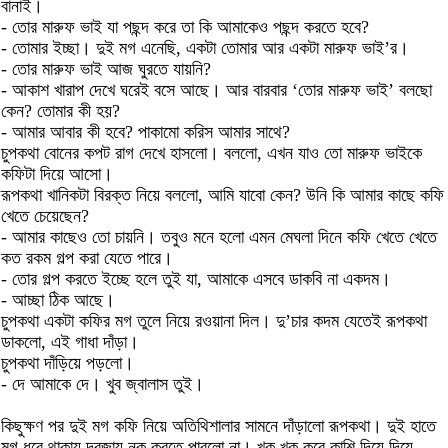
বানাই।
- তোর মারুফ ভাই যা পছন্দ করে তা কি আমাকেও পছন্দ করতে হবে?
- তোমার ইচ্ছা। দুই মগ এনেছি, একটা তোমার আর একটা মারুফ ভাই’র।
- তোর মারুফ ভাই আজ ঘুরতে যায়নি?
- আকাশ খারাপ দেখে ঘরেই বসে আছে। আর বারবার ‘তোর মারুফ ভাই’ বলছো
কেন? তোমার কী হয়?
- আমার আবার কী হবে? পাকামো করিস আমার সাথে?
চুপকথা বোনের কপট রাগ দেখে হাসলো। বললো, এখন যাও তো মারুফ ভাইকে
কফিটা দিয়ে আসো।
রূপকথা খানিকটা বিরক্ত নিয়ে বললো, আমি যাবো কেন? উনি কি আমার কাছে কফি
খেতে চেয়েছেন?
- আমার কাছেও তো চায়নি। তবুও মনে হলো এমন মেঘলা দিনে কফি খেতে খেতে
কত রকম গল্প করা যেতে পারে।
- তোর গল্প করতে ইচ্ছে হলে তুই যা, আমাকে এসবে ডাকবি না একদম।
- আচ্ছা ঠিক আছে।
চুপকথা একটা কফির মগ তুলে নিয়ে রওয়ানা দিল। দু’চার কদম যেতেই রূপকথা
ডাকলো, এই গাধা দাঁড়া।
চুপকথা দাঁড়িয়ে পড়লো।
- দে আমাকে দে। খুব জ্বালাস তুই।
কিছুক্ষণ পর দুই মগ কফি নিয়ে অতিথিশালার সামনে দাঁড়ালো রূপকথা। দুই হাতে
মগ ধরে থাকায় দরজায় নক করতে পারলো না। খুক খুক করে কাশি দিয়ে দিয়ে