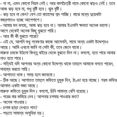
- না না, এমন কোনো নিয়ম নেই। আর কালচৈত্রী নামে কোনো ঝড়ও নেই। তবে
আজ ঝড় হবে না, শুধু বৃষ্টি হবে। ঝুম বৃষ্টি।
- ঝড় হবে না কেন? বেশ তো বাতাসের শব্দ পাচ্ছি। মাঝে মধ্যে দুয়েকটা
বজ্রপাতও হচ্ছে আশেপাশে।
- আমার মন বলছে, আজ ঝড় হবে না। আমার ইএসপি ক্ষমতা অনেক ভালো।
আগে থেকেই অনেক কিছু বুঝতে পারি।
- আর কী কী বুঝতে পারো?
- এই যে, আপনি শুধু গবেষণার কাজে আসেননি, সাথে অন্য একটা উদ্দেশ্যও
আছে। আমি এখনো জানি না সেটা কী, তবে জেনে যাবো।
মারুফ চমকে উঠলো কিন্তু বাইরে থেকে বুঝতে দিল না। বললো, হতে পারে আবার
নাও হতে পারে।
- সত্যিই যদি আপনার অন্য কোনো উদ্দেশ্য থাকে তাহলে আমাকে বলতে পারেন,
সাহায্য করতে পারি।
- আপাতত থাক। সময় হলে জানাবো।
- ঠিক আছে। আপাতত তাহলে কফিতে চুমুক দিন, ঠাণ্ডা হয়ে যাচ্ছে। গরম কফির
আলাদা একটা মজা আছে।
মারুফ কফিতে চুমুক দিল। বললো, চিনি সামান্য বেশি হয়েছে।
- পরের বার কমিয়ে দেব। আপনার চশমার পাওয়ার কত?
- অনেক পাওয়ার।
- চশমা ছাড়া দেখতে পান?
- পড়তে সামান্য অসুবিধা হয়।