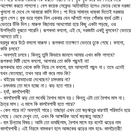
অপেক্ষা করতে লাগলো। বেশ কয়েক সেকেন্ড অতিবাহিত হলেও ভেতর থেকে দরজা
খুললো না দেখে সে আবারো কাশি দিল। পা দিয়ে সামান্য ধাক্কা দিতেই দরজার
খুলে গেল। বুক ভরে শ্বাস নিল একবার যেন আঁশটে গন্ধ শোঁকার ব্যর্থ চেষ্টা।
ভেতরে উঁকি দিল। মারুফ বিছানায় আধশোয়া হয়ে কিছু একটা পড়ছে, ওর
উপস্থিতি বুঝতে পারেনি। রূপকথা বললো, এই যে, দরজাটা একটু খুলবেন? ভেতরে
আসতে চাই।
হুরমুর করে উঠে বসলো মারুফ। রূপকথা ততক্ষণে ভেতরে ঢুকে গেছে। বললো,
কফি চলবে?
- অবশ্যই চলবে। কিন্তু তুমি কিভাবে জানলে আমার এখন কফি লাগবে?
রূপকথা মিষ্টি হেসে বললো, আপনার তো কফি পছন্দই না!
রূপকথার হাত থেকে কফি নিয়ে সে বললো, হুম আসলেই পছন্দ না। তবে এনেই
যখন ফেলেছো, তখন আর নষ্ট করে লাভ কি?
- বাইরের আবহাওয়া দেখেছেন? চমৎকার না?
- চমৎকার তো মনে হচ্ছে না। ঝড় হতে পারে।
- হ্যাঁ, কালবৈশাখী!
- কালবৈশাখী ঝড় তো শুনেছি বৈশাখ মাসে হয়। কিন্তু এটা তো বৈশাখ মাস না।
চৈত্র মাস। এ মাসে কি কালবৈশাখী হতে পারে?
- কেন পারে না? অবশ্যই পারে। তাছাড়া এখন তো ষড়ঋতুর ধারণাই পরিবর্তন হয়ে
গেছে। ভেবে দেখুন তো, এখন কি আক্ষরিক অর্থে ষড়ঋতু আছে?
- হুম চিন্তার বিষয়। আমি তো ভাবছিলাম, বৈশাখ মাসে হয় বলেই ঝড়ের নাম
কালবৈশাখী। এই নিয়মে নামকরণ হলে আজকের ঝড়ের নাম হবে- কালচৈত্রী!