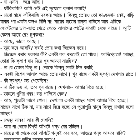
- না এমনি। শুয়ে আছি।
- ফাঁকিবাজি? আমি নেই এই সুযোগে ক্লাশ কামাই!
- মাঝে মাঝে ফাঁকিবাজি দরকার আছে। কিন্তু তোরও তো কাণ্ডজ্ঞান নেই, বাড়ি
যাবার পর একটা কলও দিলি না! মায়ের হাতের রান্না খাচ্ছিস আর এদিকে
হোস্টেলের ডাল-ভাত খেতে খেতে আমাদের পেটের বারোটা বেজে যাচ্ছে। আন্টি
কেমন আছে রে? চুপকথা?
- আছে, ভালো আছে।
- তুই কবে আসবি? সবাই তোর কথা জিজ্ঞেস করে।
- জিজ্ঞেস করার দরকার কী? একটা কল করলেই তো পারে। আদিখ্যেতা! আচ্ছা,
তোরা কি ক্লাশ বাদ দিয়ে খুব আড্ডা মারছিস?
- না রে তেমন কিছু না। তোকে কিন্তু সবাই মিস করছি।
- একটা বিশেষ আলাপ আছে তোর সাথে। খুব বাজে একটা স্বপ্ন দেখলাম রাতে।
- কী স্বপ্ন? ভয় পেয়েছিস?
- না ঠিক ভয় না, তবে খুব বাজে। দেখলাম- আমার বিয়ে হচ্ছে।
- তাহলে খুশির খবর! ভয় পাচ্ছিস কেন?
- আহ, পুরোটা আগে শোন। দেখলাম একটা মাছের সাথে আমার বিয়ে হচ্ছে।
মাছের সাথে ঠিক না, যার সাথে বিয়ে হচ্ছে সে পুরোপুরি মানুষ কিন্তু মাথাটা হলো
মাছের!
- মৎস্য মানব! আর কী দেখলি?
- আর গা থেকে বিশ্রী আঁশটে গন্ধ বের হচ্ছিল।
- মাছের গা থেকে তো আঁশটে গন্ধই বের হবে, আতরে গন্ধ আসবে নাকি?
- ফাজলামো করিস আমার সাথে?