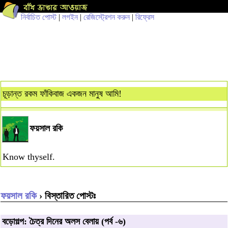
নির্বাচিত পোস্ট
|
লগইন
|
রেজিস্ট্রেশন করুন
|
রিফ্রেস
চূড়ান্ত রকম ফাঁকিবাজ একজন মানুষ আমি!
ফয়সাল রকি
Know thyself.
ফয়সাল রকি
› বিস্তারিত পোস্টঃ
বড়োগল্প: চৈত্র দিনের অলস বেলায় (পর্ব -৬)