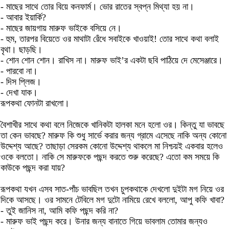
- মাছের সাথে তোর বিয়ে কনফার্ম। ভোর রাতের স্বপ্ন মিথ্যা হয় না।
- আবার ইয়ার্কি?
- মাছের জায়গায় মারুফ ভাইকে বসিয়ে নে।
- হুম, তারপর বিয়েতে ওর মাথাটা রেঁধে সবাইকে খাওয়াই! তোর সাথে কথা বলাই
বৃথা। ছাড়ছি।
- শোন শোন শোন। রাখিস না। মারুফ ভাই’র একটা ছবি পাঠিয়ে দে মেসেঞ্জারে।
- পারবো না।
- দিস প্লিজ।
- দেখা যাক।
রূপকথা ফোনটা রাখলো।
বৈশাখীর সাথে কথা বলে নিজেকে খানিকটা হালকা মনে হলো ওর। কিন্তু যা ভাবছে
তা কেন ভাবছে? মারুফ কি শুধু সার্ভে করার জন্য গ্রামে এসেছে নাকি অন্য কোনো
উদ্দেশ্য আছে? তাছাড়া সেরকম কোনো উদ্দেশ্য থাকলে মা নিশ্চয়ই একবার হলেও
ওকে বলতো। নাকি সে মারুফকে পছন্দ করতে শুরু করেছে? এতো কম সময়ে কি
কাউকে পছন্দ করা যায়?
রূপকথা যখন এসব সাত-পাঁচ ভাবছিল তখন চুপকথাকে দেখলো দুইটা মগ নিয়ে ওর
দিকে আসছে। ওর সামনে টেবিলে মগ দুটো নামিয়ে রেখে বললো, আপু কফি খাবা?
- তুই জানিস না, আমি কফি পছন্দ করি না?
- মারুফ ভাই পছন্দ করে। উনার জন্য বানাতে গিয়ে ভাবলাম তোমার জন্যও