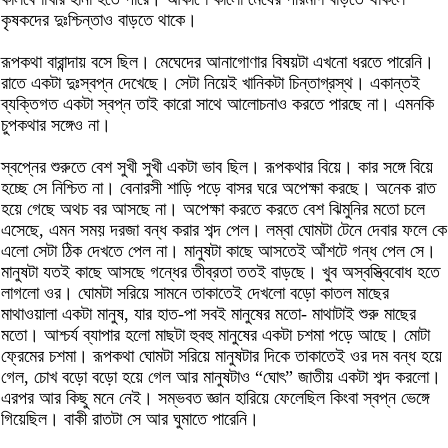
কৃষকদের দুঃশ্চিন্তাও বাড়তে থাকে।
রূপকথা বারান্দায় বসে ছিল। মেঘেদের আনাগোণার বিষয়টা এখনো ধরতে পারেনি।
রাতে একটা দুঃস্বপ্ন দেখেছে। সেটা নিয়েই খানিকটা চিন্তাগ্রস্থ। একান্তই
ব্যক্তিগত একটা স্বপ্ন তাই কারো সাথে আলোচনাও করতে পারছে না। এমনকি
চুপকথার সঙ্গেও না।
স্বপ্নের শুরুতে বেশ সুখী সুখী একটা ভাব ছিল। রূপকথার বিয়ে। কার সঙ্গে বিয়ে
হচ্ছে সে নিশ্চিত না। বেনারসী শাড়ি পড়ে বাসর ঘরে অপেক্ষা করছে। অনেক রাত
হয়ে গেছে অথচ বর আসছে না। অপেক্ষা করতে করতে বেশ ঝিমুনির মতো চলে
এসেছে, এমন সময় দরজা বন্ধ করার শব্দ পেল। লম্বা ঘোমটা টেনে দেবার ফলে কে
এলো সেটা ঠিক দেখতে পেল না। মানুষটা কাছে আসতেই আঁশটে গন্ধ পেল সে।
মানুষটা যতই কাছে আসছে গন্ধের তীব্রতা ততই বাড়ছে। খুব অস্বস্ত্বিবোধ হতে
লাগলো ওর। ঘোমটা সরিয়ে সামনে তাকাতেই দেখলো বড়ো কাতল মাছের
মাথাওয়ালা একটা মানুষ, যার হাত-পা সবই মানুষের মতো- মাথাটাই শুরু মাছের
মতো। আশ্চর্য ব্যাপার হলো মাছটা হুবহু মানুষের একটা চশমা পড়ে আছে। মোটা
ফ্রেমের চশমা। রূপকথা ঘোমটা সরিয়ে মানুষটার দিকে তাকাতেই ওর দম বন্ধ হয়ে
গেল, চোখ বড়ো বড়ো হয়ে গেল আর মানুষটাও “ঘোৎ” জাতীয় একটা শব্দ করলো।
এরপর আর কিছু মনে নেই। সম্ভবত জ্ঞান হারিয়ে ফেলেছিল কিংবা স্বপ্ন ভেঙ্গে
গিয়েছিল। বাকী রাতটা সে আর ঘুমাতে পারেনি।