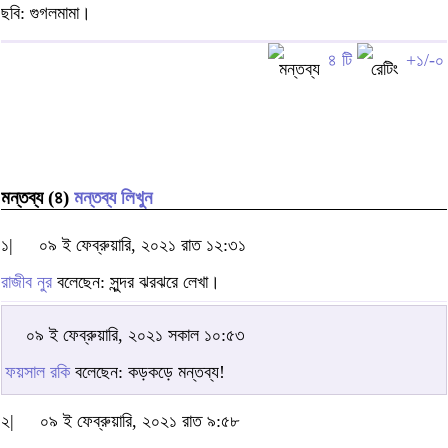
ছবি: গুগলমামা।
৪ টি
+১/-০
মন্তব্য (৪)
মন্তব্য লিখুন
১|
০৯ ই ফেব্রুয়ারি, ২০২১ রাত ১২:৩১
রাজীব নুর
বলেছেন: সুন্দর ঝরঝরে লেখা।
০৯ ই ফেব্রুয়ারি, ২০২১ সকাল ১০:৫৩
ফয়সাল রকি
বলেছেন: কড়কড়ে মন্তব্য!
২|
০৯ ই ফেব্রুয়ারি, ২০২১ রাত ৯:৫৮