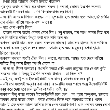
- চশমা ছাড়া আমাকে দেখলে চিনতে পারবেন?
প্রশ্নের জবাব না দিয়ে মৃদু হাসলো মারুফ। বললো, তোমার ইএসপি ক্ষমতার
আরেকটা উদাহরণ দাও। দেখি বিশ্বাসযোগ্য হয় কিনা।
- আপনি আমাকে বিশ্বাস করছেন না। চুপকথার হাত দেখার মতো ভাবছেন? সেদিন
তো বানিয়ে বানিয়ে অনেক কথা বললেন!
- হাত দেখা একটা বিদ্যা!
- তাহলে আমার হাতটা একবার দেখে দিন। শুধু বলবেন, যার সাথে আমার বিয়ে হবে
সে কি বানিয়ে বানিয়ে মিথ্যা কথা বলে নাকি বলে না?
রূপকথা একটা হাত মেলে ধরলো মারুফের সামনে। মারুফের হাতের দিকে তাকিয়ে
থাকলো কয়েক মুহূর্ত তারপর বললো, তোমার হাত অনেক সুন্দর। চশমা ছাড়াও
চিনতে পারবো।
রূপকথা বাড়ানো হাতটা টেনে নিল। বললো, জানতাম, আমার হাত দেখে বানিয়ে
বানিয়ে কিছু বলার রিস্ক আপনি নেবেন না।
- হা হা হা, ঠিকই বলেছো। ইএসপি ক্ষমতা বেশি এমন মানুষের হাত দেখাটা খুবই
সাহসের কাজ। কিন্তু ইএসপি ক্ষমতার উদাহরণ তো দিলে না?
- এই যে, একটু পরে ইলেকট্রিসিটি চলে যাবে। তারপর শুরু হবে বৃষ্টি।
- এটা তো সহজেই অনুমান করা যায়। ঝড়-বৃষ্টির সময় গ্রামে গঞ্জে ইলেকট্রিসিটি
বন্ধ করে দেয়া হবে যেন দুর্ঘটনা না ঘটে। তাই না?
রূপকথা কিছু বলার আগেই ইলেকট্রিসিটি চলে গেল। ঘর প্রায় অন্ধকার, দুজনের
অবয়ব বোঝা যাচ্ছে কেবল। কাছে কোথাও বিকট শব্দে বজ্রপাত হলো। শব্দের
আগেই এক ঝলক আলো ভাসিয়ে দিয়ে গেল অতিথিশালা। এক পলকের জন্য দেখে
নিল একে অপরকে। কেউ কথা বলছে না। রূপকথা হয়তো অপেক্ষা করছে