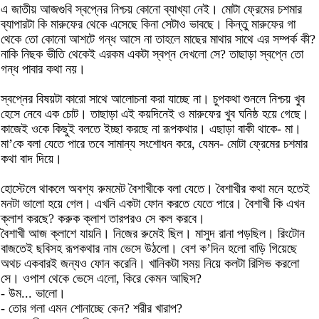
এ জাতীয় আজগুবি স্বপ্নের নিশ্চয় কোনো ব্যাখ্যা নেই। মোটা ফ্রেমের চশমার
ব্যাপারটা কি মারুফের থেকে এসেছে কিনা সেটাও ভাবছে। কিন্তু মারুফের গা
থেকে তো কোনো আশটে গন্ধ আসে না তাহলে মাছের মাথার সাথে এর সম্পর্ক কী?
নাকি নিছক ভীতি থেকেই এরকম একটা স্বপ্ন দেখলো সে? তাছাড়া স্বপ্নে তো
গন্ধ পাবার কথা নয়।
স্বপ্নের বিষয়টা কারো সাথে আলোচনা করা যাচ্ছে না। চুপকথা শুনলে নিশ্চয় খুব
হেসে নেবে এক চোট। তাছাড়া এই কয়দিনেই ও মারুফের খুব ঘনিষ্ঠ হয়ে গেছে।
কাজেই ওকে কিছুই বলতে ইচ্ছা করছে না রূপকথার। এছাড়া বাকী থাকে- মা।
মা’কে বলা যেতে পারে তবে সামান্য সংশোধন করে, যেমন- মোটা ফ্রেমের চশমার
কথা বাদ দিয়ে।
হোস্টেলে থাকলে অবশ্য রুমমেট বৈশাখীকে বলা যেতে। বৈশাখীর কথা মনে হতেই
মনটা ভালো হয়ে গেল। এখনি একটা ফোন করতে যেতে পারে। বৈশাখী কি এখন
ক্লাশ করছে? করুক ক্লাশ তারপরও সে কল করবে।
বৈশাখী আজ ক্লাশে যায়নি। নিজের রুমেই ছিল। মাসুদ রানা পড়ছিল। রিংটোন
বাজতেই ছবিসহ রূপকথার নাম ভেসে উঠলো। বেশ ক’দিন হলো বাড়ি গিয়েছে
অথচ একবারই জন্যও ফোন করেনি। খানিকটা সময় নিয়ে কলটা রিসিভ করলো
সে। ওপাশ থেকে ভেসে এলো, কিরে কেমন আছিস?
- উম... ভালো।
- তোর গলা এমন শোনাচ্ছে কেন? শরীর খারাপ?