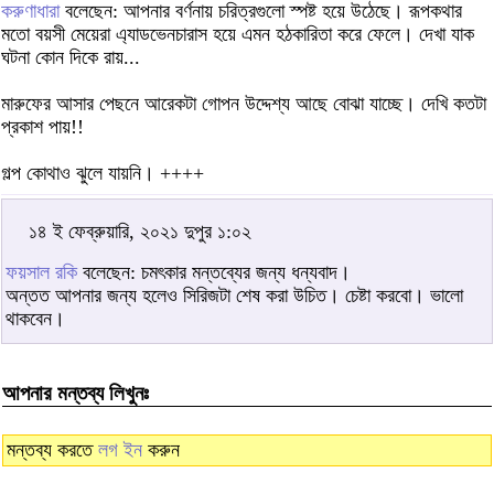
করুণাধারা
বলেছেন: আপনার বর্ণনায় চরিত্রগুলো স্পষ্ট হয়ে উঠেছে। রূপকথার
মতো বয়সী মেয়েরা এ্যাডভেনচারাস হয়ে এমন হঠকারিতা করে ফেলে। দেখা যাক
ঘটনা কোন দিকে রায়...
মারুফের আসার পেছনে আরেকটা গোপন উদ্দেশ্য আছে বোঝা যাচ্ছে। দেখি কতটা
প্রকাশ পায়!!
গল্প কোথাও ঝুলে যায়নি। ++++
১৪ ই ফেব্রুয়ারি, ২০২১ দুপুর ১:০২
ফয়সাল রকি
বলেছেন: চমৎকার মন্তব্যের জন্য ধন্যবাদ।
অন্তত আপনার জন্য হলেও সিরিজটা শেষ করা উচিত। চেষ্টা করবো। ভালো
থাকবেন।
আপনার মন্তব্য লিখুনঃ
মন্তব্য করতে
লগ ইন
করুন