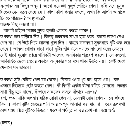
সম্ভাবনাময় কিছুর জন্য। আরো কয়েকটা মুহূর্ত পেরিয়ে গেল। কফি মগে চুমুক
দিতেও যেন ভুলে গেছে সে। কাঁপা কাঁপা গলায় বললো, এখন কি আপনি আমাকে
চিনতে পারছেন? অন্ধকারে?
মারুফ কিছু বললো না।
- আপনি চাইলে আমার সুন্দর হাতটা একবার ধরতে পারেন।
রূপকথা হাত বাড়িয়ে দিল। কিন্তু মারুফের মধ্যে হাত ধরার কোনো লক্ষণ দেখা
গেল না। সে উঠে গিয়ে জানলা খুলে দিল। বাইরে ততক্ষণে মুষলধারে বৃষ্টি শুরু হয়ে
গেছে। জানলা খোলার সাথে সাথে বৃষ্টির ছাঁট এসে পড়তে লাগলো ঘরের ভেতরে
সেই সাথে সুযোগ পেয়ে খানিকটা আলোও অনধিকার প্রবেশ করলো। সে বললো,
অবিবাহিত ছেলে মেয়ের এভাবে অন্ধকার ঘরে বসে থাকা উচিত নয়। কেউ দেখে
ফেললে মন্দ ভাববে।
রূপকথা ছুটে বেরিয়ে গেল ঘর থেকে। নিজের ওপর খুব রাগ হলো ওর। কেন
এভাবে নিজেকে ছোট করতে গেল। কী বিশ্রী একটা ঘটনা ঘটিয়ে ফেললো! লজ্জায়
মাথা নীচু হয়ে যাচ্ছে, কীভাবে মারুফের সামনে দাঁড়াবে এরপর?
রাগ, লজ্জা নাকি অপমান সঠিক বোঝা গেল না, যেমনটা বোঝা গেল না সে কাঁদছে
কিনা। কারণ বৃষ্টির ভেতরে পানি আর অশ্রু আলাদা করা যায় না। তবে রূপকথা
বেশ সময় নিয়ে বৃষ্টিতে ভিজলো যতক্ষণ পর্যন্ত না ওর চোখ লাল হয়ে ওঠে।
(চলবে)