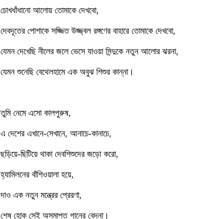
চোখধাঁধানো আলোয় তোমাকে দেখবো,
দেবদূতের পোশাকে সজ্জিত উজ্জ্বল রঙ্গণের বাহারে তোমাকে দেখবো,
যেমন দেখেছি নীলের জলে ভেসে যাওয়া সিন্দুকে নতুন আলোর ঝরনা,
যেমন শুনেছি বেথেলহামে এক অবুঝ শিশুর কান্না।
তুমি নেমে এসো কালপুরুষ,
এ দেশের এখানে-সেখানে, আনাচে-কানাচে,
ছড়িয়ে-ছিটিয়ে থাকা দেবশিশুদের জড়ো করো,
হ্যামিলনের বাঁশিওয়ালা হয়ে,
দাও এক নতুন মন্ত্রের প্রেরণা,
শেষ হোক সেই অসমাপ্ত গানের বেদনা।