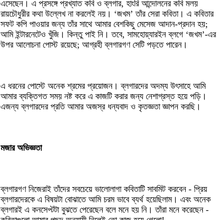
এসেছেন। এ প্রসঙ্গে প্রখ্যাত কবি ও ব্লগার, হাংরি আন্দোলনের কবি মলয়
রায়চৌধুরীর কথা উল্লেখ না করলেই নয়। ‘জখম’ তাঁর সেরা কবিতা। এ কবিতার
সফট কপি পাওয়ার জন্য তাঁর সাথে আমার বেশকিছু মেসেজ আদান-প্রদান হয়;
আমি ইন্টারনেটেও খুঁজি। কিন্তু পাই নি। তবে, সামহোয়্যারইন ব্লগে ‘জখম’-এর
উপর আলোচনা পোস্ট রয়েছে; আগ্রহী ব্লগারগণ সেটি পড়তে পারেন।
এ ধরনের পোস্টে অনেক শ্রমের প্রয়োজন। ব্লগারদের অদম্য উৎসাহে আমি
আমার ব্যক্তিগত সময় নষ্ট করে এ কাজটি করার জন্য নেশাগ্রস্ত হয়ে পড়ি।
এজন্য ব্লগারদের প্রতি আমার অজস্র ধন্যবাদ ও কৃতজ্ঞতা জ্ঞাপন করছি।
মজার অভিজ্ঞতা
ব্লগারগণ নিজেরাই তাঁদের সবচেয়ে ভালোলাগা কবিতাটি সাবমিট করবেন - প্রিয়
ব্লগারদেরকে এ বিষয়টা বোঝাতে আমি চরম ভাবে ব্যর্থ হয়েছিলাম। এবং অনেক
ব্লগারই এ কনসেপ্টটা বুঝতে পেরেছেন বলে মনে হয় নি। তাঁরা মনে করেছেন -