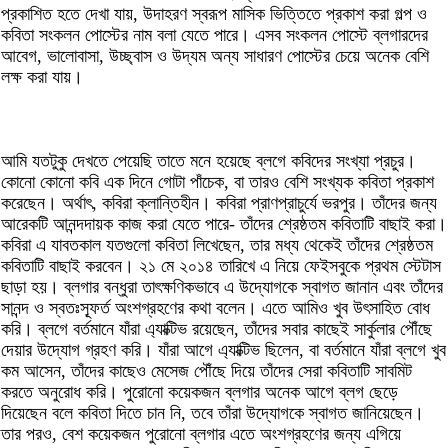
প্রকাশিত হতে দেখা যায়, উদাহরণ স্বরূপ মাসিক ভিত্তিতে প্রকাশ করা গল্প ও
কবিতা সংকলন পোস্টের নাম বলা যেতে পারে। এসব সংকলন পোস্টে ব্লগারদের
আবেগ, ভালোবাসা, উচ্ছ্বাস ও উদ্যম অন্য সাধারণ পোস্টের চেয়ে অনেক বেশি
লক্ষ করা যায়।
আমি যতটুকু দেখতে পেয়েছি তাতে মনে হয়েছে ব্লগে কবিদের সংখ্যা প্রচুর।
কোনো কোনো কবি এক দিনে গোটা পাঁচেক, বা তারও বেশি সংখ্যক কবিতা প্রকাশ
করেছেন। অর্থাৎ, কবিরা ক্লান্তিহীন। কবিরা প্রাণপ্রাচুর্যে ভরপুর। তাঁদের জন্য
আরেকটি আনন্দদায়ক কাজ করা যেতে পারে- তাঁদের শ্রেষ্ঠতম কবিতাটি বাছাই করা।
কবিরা এ যাবতকাল যতগুলো কবিতা লিখেছেন, তার মধ্য থেকেই তাঁদের শ্রেষ্ঠতম
কবিতাটি বাছাই করবেন। ২১ মে ২০১৪ তারিখে এ নিয়ে ফেইসবুকে প্রথম স্টেটাস
ছাড়া হয়। ব্লগার বন্ধুরা তাৎক্ষণিকভাবে এ উদ্যোগকে স্বাগত জানান এবং তাঁদের
সানন্দ ও স্বতঃস্ফূর্ত অংশগ্রহণের কথা বলেন। এতে আমিও খুব উৎসাহিত বোধ
করি। ব্লগে বর্তমানে যাঁরা এ্যাক্টিভ রয়েছেন, তাঁদের সবার কাছেই সার্কুলার পৌঁছে
দেয়ার উদ্যোগ গ্রহণ করি। যাঁরা আগে এ্যাক্টিভ ছিলেন, বা বর্তমানে যাঁরা ব্লগে খুব
কম আসেন, তাঁদের কাছেও মেসেজ পৌঁছে দিয়ে তাঁদের সেরা কবিতাটি সাবমিট
করতে অনুরোধ করি। পুরোনো কয়েকজন ব্লগার অনেক আগে ব্লগ ছেড়ে
দিয়েছেন বলে কবিতা দিতে চান নি, তবে তাঁরা উদ্যোগকে স্বাগত জানিয়েছেন।
তার পরও, বেশ কয়েকজন পুরোনো ব্লগার এতে অংশগ্রহণের জন্য এগিয়ে