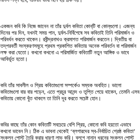
মানসম্পন্ন হবে, এমনটা ভাবা মনে হয় ঠিক নয়।
একজন কবি কি নিজে জানেন না তাঁর দুর্বল কবিতা কোন্‌টি বা কোন্‌গুলো। এজন্য
দিনের পর দিন, যখনই সময় পান, দুর্বল-নির্বিশেষে সব কবিতাই তিনি পরিমার্জন ও
পরিবর্ধন করতে থাকেন। রবীন্দ্রনাথও ক্রমাগত পরিমার্জন করতেন। দ্বিতীয় বা
তদ্‌পরবর্তী সংস্করণসমূহে প্রথম প্রকাশিত কবিতায় অনেক পরিবর্তন বা পরিমার্জন
লক্ষ করা যেতো। কখনো কখনো এ পরিমার্জিত কবিতাটি নতুন আঙ্গিক ও ভাবে
আবির্ভূত হতো।
কবি তাঁর সাবলীল ও প্রিয় কবিতাগুলো সম্পর্কেও সম্যক অবহিত। ভালো
কবিতাগুলো বার বার পড়েন, এতে প্রচুর আনন্দ ও তৃপ্তি পেয়ে থাকেন, তেমনি এসব
কবিতায় কোনো খুঁত থাকলে তা তিনি দূর করতে সচেষ্ট হোন।
কবির কাছে তাঁর কোন কবিতাটি সবচেয়ে বেশি প্রিয়, কোনো কবি হয়তো এভাবে
কখনো ভাবেন নি। ঠিক এ ভাবনা থেকেই ‘ব্লগারদের স্ব-নির্বাচিত শ্রেষ্ঠ কবিতা’
সংকলন পোস্ট তৈরি করার ধারণা লাভ করি। ব্লগে নানান ধরনের সংকলন পোস্ট