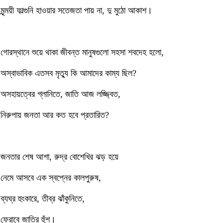
মৃন্ময়ী ফাল্গুনি হাওয়ার সতেজতা পায় না, দু মুঠো আকাশ।
গোরস্থানে শুয়ে থাকা জীবন্ত মানুষগুলো সহসা শবদেহ হলো,
অস্বাভাবিক এতসব মৃত্যু কি আমাদের কাম্য ছিল?
অসহায়ত্বের গ্লানিতে, জাতি আজ লজ্জ্বিত,
নিরুপায় জনতা আর কত হবে প্রতারিত?
জনতার শেষ আশা, রুদ্র বোশেখির ঝড় হয়ে
নেমে আসবে এক স্বপ্নের কালপুরুষ,
ব্যঘ্র হুংকারে, তীব্র ঝাঁকুনিতে,
ফেরাবে জাতির হুঁশ।