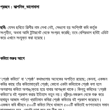
প্রচ্ছদ : কাল্পনিক_ভালোবাসা
ছবি:
যেসব ছবিতে শিল্পীর নাম লেখা নেই, সেগুলো হয় সংশ্লিষ্ট কবি কর্তৃক
সংগৃহীত, অথবা আমি ইন্টারনেট থেকে সংগ্রহ করেছি; তবে বেশিরভাগ ছবিই এডিট
করে এখানে সংযুক্ত করা হয়েছে।
কবিতা শুরুর আগে
‘শ্রেষ্ঠ কবিতা’ বা ‘শ্রেষ্ঠ’ কথাগুলোয় অনেকের অপত্তি রয়েছে; কেননা, একজন
কবির কাছে তাঁর কবিতামাত্রই শ্রেষ্ঠ; কোনো একটা কবিতাকে শ্রেষ্ঠ বলা হলে
অপরাপর কবিতা অপাঙ্‌ক্তেয় হয়ে যাবার আশঙ্কা থাকে। কিন্তু কবিদের ‘শ্রেষ্ঠ
কবিতা’র বই প্রকাশ করার ইতিহাস নতুন নয়। রবীন্দ্র-নজরুল থেকে শুরু করে
হুমায়ুন আজাদ পর্যন্ত খ্যাতিমান কবিরা শ্রেষ্ঠ কবিতার বই প্রকাশ করেছেন।
একজন কবি জীবনে ৫০০টি কবিতা লিখে থাকলে ৫০০টি কবিতাই গুণগতভাবে সমান