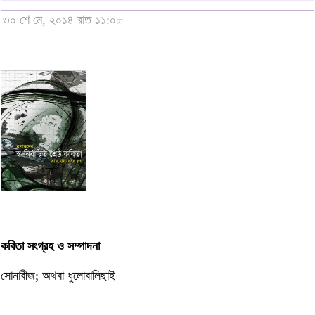
৩০ শে মে, ২০১৪ রাত ১১:০৮
কবিতা সংগ্রহ ও সম্পাদনা
সোনাবীজ; অথবা ধুলোবালিছাই