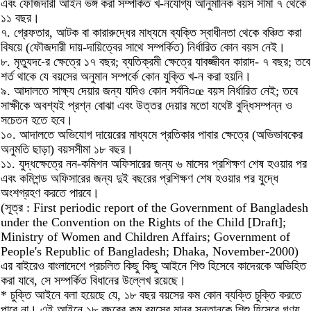
এবং ফৌজদারী আইন ভঙ্গ করা সম্পর্কিত খ-নযোগ্য আনুমানিক বয়স সীমা ৭ থেকে
১১ বছর।
৭. গ্রেফতার, আটক বা কারারুদ্ধের মাধ্যমে ব্যক্তি স্বাধীনতা থেকে বঞ্চিত করা
বিষয়ে (ফৌজদারী দায়-দায়িত্বের সাথে সম্পর্কিত) নির্ধারিত কোন বয়স নেই।
৮. মৃত্যুদ-ের ক্ষেত্রে ১৭ বছর; ব্যতিক্রমী ক্ষেত্রে যাবজ্জীবন কারাদ- ৭ বছর; তবে
শর্ত থাকে যে বয়সের অনুমান সম্পর্কে কোন যুক্তি খ-ন করা হয়নি।
৯. আদালতে সাক্ষ্য দেয়ার জন্য যদিও কোন সর্বনি¤œ বয়স নির্ধারিত নেই; তবে
সাক্ষীকে অবশ্যই প্রশ্ন বোঝা এবং উত্তর দেয়ার মতো যথেষ্ট বুদ্ধিসম্পন্ন ও
সচেতন হতে হবে।
১০. আদালতে অভিযোগ দায়েরের মাধ্যমে প্রতিকার পাবার ক্ষেত্রে (অভিভাবকের
অনুমতি ছাড়া) বয়সসীমা ১৮ বছর।
১১. যুদ্ধক্ষেত্রে নন-কমিশন অফিসারের জন্য ৬ মাসের প্রশিক্ষণ শেষ হওয়ার পর
এবং কমিশন্ড অফিসারের জন্য দুই বছরের প্রশিক্ষণ শেষ হওয়ার পর যুদ্ধে
অংশগ্রহণ করতে পারবে।
(সূত্র : First periodic report of the Government of Bangladesh
under the Convention on the Rights of the Child [Draft];
Ministry of Women and Children Affairs; Government of
People's Republic of Bangladesh; Dhaka, November-2000)
এর বাইরেও বাংলাদেশে প্রচলিত কিছু কিছু আইনে শিশু হিসেবে কাদেরকে অভিহিত
করা যাবে, সে সম্পর্কিত বিধানের উল্লেখ রয়েছে।
* চুক্তি আইনে বলা হয়েছে যে, ১৮ বছর বয়সের কম কোন ব্যক্তি চুক্তি করতে
পারে না। এই আইনে ১৮ বছরের কম বয়সের মানব সন্তানকে শিশু হিসেবে গণ্য