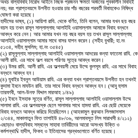
অথচ বাল্যবিবাহ নিরোধ আইনে নিছক প্রজনন ক্ষমতা অর্জনের পূবকালীন বিবাহই
নয়; বরং প্রাপ্তবয়সে উপনীত হওয়ার চার পাঁচ বছরের পরবর্তী বিবাহকেও নিষিদ্ধ
ঘোষণা করা হয়েছে।
হাদীসের ভাষ্য, (১) আয়িশা রাযি. থেকে বর্ণিত, তিনি বলেন, আমার যখন ছয় বছর
বয়স হয় তখন রাসূল সাল্লাল্লাহু আলাইহি ওয়াসাল্লাম আমাকে বিবাহ বন্ধনে
আবদ্ধ করে নেন। আর আমার যখন নয় বছর বয়স হয় তখন রাসূল সাল্লাল্লাহু
আলাইহি ওয়াসাল্লাম আমার সাথে বাসর যাপন করেন। (সহীহ বুখারী; হা.নং
৫১৩৪, সহীহ মুসলিম; হা.নং ৩৫৪৫)
(২) রাসূলুল্লাহ সাল্লাল্লাহু আলাইহি ওয়াসাল্লাম আদরের কন্যা ফাতেমা রাযি. কে
আলী রাযি. এর সাথে অল্প বয়সে পরিণয় সূত্রে আবদ্ধ করেন।
(৩) উমর রাযি. আলী রাযি. এর অল্পবয়সী মেয়ে উম্মে কুলসূম রাযি. এর সাথে বিবাহ
বন্ধনে আবদ্ধ হন।
(৪) যুবাইর ইবনুল আউয়াম রাযি. এর কন্যা যখন প্রাপ্তবয়সে উপনীত হন তখনই
কুদামা ইবনে মাযউন রাযি. তার সাথে বিবাহ বন্ধনে আবদ্ধ হন। (আবু হুসাম
তারফাবী, আল-উনফ যিদ্দাল মারআহ ১/৪৯)
(৫) ইবনে ইসহাক সূত্রে বর্ণিত, রাসূল সাল্লাল্লাহু আলাইহি ওয়াসাল্লাম উম্মে
সালামা রাযি. এর অল্পবয়স্ক ছেলে সালামার সাথে হামযা রাযি. এর ছোট্ট মেয়েকে
বিবাহ বন্ধনে আবদ্ধ করিয়ে দিয়েছিলেন। (আহকামুল কুরআন লিলজাসসাস
২/৩৪৪, মাকালাতুন ফিত তাশাইউ ৪৮/৩৬, আলমাবসূত লিস সারাখসী ৪/২১২)
এছাড়াও বাল্যবিবাহ সম্বন্ধে সাহাবা তাবিয়ীদের আরো অসংখ্য উক্তি ও
কর্মপন্থাÑ হাদীস, ফিকহ ও ইতিহাসের গ্রন্থগুলোতে বর্ণিত হয়েছে।