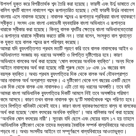
উপসর্গ যুক্ত করে বিপরীতার্থক শব্দ তৈরি করা হয়েছে। ফারসী এবং উর্দু ভাষাতে সে
বালিগ শব্দটি বালেগ নাবালেগ শব্দে রূপান্তরিত হয়েছে। সেই ফারসী উর্দুর নাবালেগ
বাংলায় এসে নাবালক হয়েছে। নাবালক শব্দের এ রূপান্তর প্রক্রিয়া বাংলা ব্যাকরণে
স্বীকৃত। সংসদ এবং বাংলা একাডেমী ব্যবহারিক বাংলা অভিধানে এ রূপান্তর
ধারাকে স্বীকার করা হয়েছে। কিন্তু বালক শব্দটির ক্ষেত্রে বাংলা অভিধানবেত্তারা
এ রূপান্তর ধারাকে স্বীকার করতে রাজি নন। তারা বলেন, সংস্কৃত বাল শব্দান্তে
ক যুক্ত হয়ে বালক শব্দের রূপ পরিগ্রহ করেছে।
আমরা যদি ব্যুৎপত্তিগত প্রথম মতটি গ্রহণ করি তবে বালক নাবালকের আইন ও
অভিধানগত সংজ্ঞায় বড় ধরনের অসঙ্গতি ও বিপত্তি দৃষ্টিগোচর হবে। কারণ
অভিধানে বালকের অর্থ করা হয়েছে ‘ষোল বৎসরের অনধিক ব্যক্তি’। অন্য দিকে
আইনে নাবালকের অর্থ করা হয়েছে নারী পুরুষ ভেদে ১৮ এবং ১৯ বছরের কম
বয়স্ক ব্যক্তি। অথচ প্রথম ব্যুৎপত্তির দিক থেকে বালক অর্থ যৌবনপ্রাপ্ত
আর নাবালক অর্থ অপ্রাপ্ত বয়স্ক। এ দৃষ্টিকোণ থেকে দশ বছরের একটি ছেলে
এক দিক থেকে বালক এবং নাবালকও। এটা তো বড় ধরনের অসঙ্গতি। তবে যদি
আমরা বাংলা আভিধানিক ব্যুৎপত্তির দিকটি আমলে নিই তবে অসঙ্গতির পরিমাণ
কমে আসবে। কারণ তখন বালক নাবালক শব্দ দু’টি সমার্থবোধক শব্দে পরিণত হবে।
তবে বিপত্তি খানিকটা থেকেই যাবে। কারণ বাংলা ব্যাকরণগুলোতে বাল্য বা বালকের
অর্থ করা হয়েছে ‘ষোল বৎসরের অনধিক ব্যক্তি’। আর বালিকার অর্থ করা হয়েছে
‘অনধিক ষোল বৎসরের নারী’। সুতরাং যদি ছেলে এবং মেয়ের বয়স ১৭ হয় তাহলে
আভিধানিক দৃষ্টিকোণ থেকে তাদের মধ্যকার বৈবাহিক সম্পর্ক বাল্যবিবাহের আওতায়
পড়বে না। অথচ সংসদীয় আইনে তা সম্পূর্ণরূপে বাল্যবিবাহের আওতাভুক্ত।