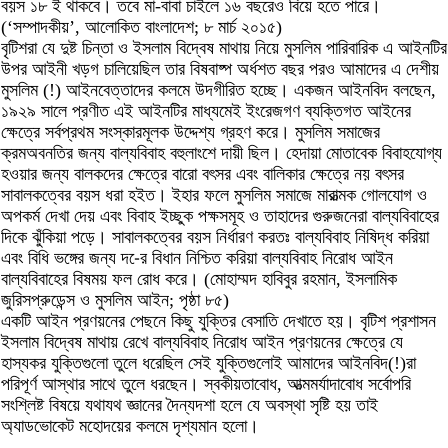
বয়স ১৮ ই থাকবে। তবে মা-বাবা চাইলে ১৬ বছরেও বিয়ে হতে পারে।
(‘সম্পাদকীয়’, আলোকিত বাংলাদেশ; ৮ মার্চ ২০১৫)
বৃটিশরা যে দুষ্ট চিন্তা ও ইসলাম বিদ্বেষ মাথায় নিয়ে মুসলিম পারিবারিক এ আইনটির
উপর আইনী খড়গ চালিয়েছিল তার বিষবাষ্প অর্ধশত বছর পরও আমাদের এ দেশীয়
মুসলিম (!) আইনবেত্তাদের কলমে উদগীরিত হচ্ছে। একজন আইনবিদ বলছেন,
১৯২৯ সালে প্রণীত এই আইনটির মাধ্যমেই ইংরেজগণ ব্যক্তিগত আইনের
ক্ষেত্রে সর্বপ্রথম সংস্কারমূলক উদ্দেশ্য গ্রহণ করে। মুসলিম সমাজের
ক্রমঅবনতির জন্য বাল্যবিবাহ বহুলাংশে দায়ী ছিল। হেদায়া মোতাবেক বিবাহযোগ্য
হওয়ার জন্য বালকদের ক্ষেত্রে বারো বৎসর এবং বালিকার ক্ষেত্রে নয় বৎসর
সাবালকত্বের বয়স ধরা হইত। ইহার ফলে মুসলিম সমাজে মারাত্মক গোলযোগ ও
অপকর্ম দেখা দেয় এবং বিবাহ ইচ্ছুক পক্ষসমূহ ও তাহাদের গুরুজনেরা বাল্যবিবাহের
দিকে ঝুঁকিয়া পড়ে। সাবালকত্বের বয়স নির্ধারণ করতঃ বাল্যবিবাহ নিষিদ্ধ করিয়া
এবং বিধি ভঙ্গের জন্য দ-ের বিধান নিশ্চিত করিয়া বাল্যবিবাহ নিরোধ আইন
বাল্যবিবাহের বিষময় ফল রোধ করে। (মোহাম্মদ হাবিবুর রহমান, ইসলামিক
জুরিসপ্রুডেন্স ও মুসলিম আইন; পৃষ্ঠা ৮৫)
একটি আইন প্রণয়নের পেছনে কিছু যুক্তির বেসাতি দেখাতে হয়। বৃটিশ প্রশাসন
ইসলাম বিদ্বেষ মাথায় রেখে বাল্যবিবাহ নিরোধ আইন প্রণয়নের ক্ষেত্রে যে
হাস্যকর যুক্তিগুলো তুলে ধরেছিল সেই যুক্তিগুলোই আমাদের আইনবিদ(!)রা
পরিপূর্ণ আস্থার সাথে তুলে ধরছেন। স্বকীয়তাবোধ, আত্মমর্যাদাবোধ সর্বোপরি
সংশ্লিষ্ট বিষয়ে যথাযথ জ্ঞানের দৈন্যদশা হলে যে অবস্থা সৃষ্টি হয় তাই
অ্যাডভোকেট মহোদয়ের কলমে দৃশ্যমান হলো।