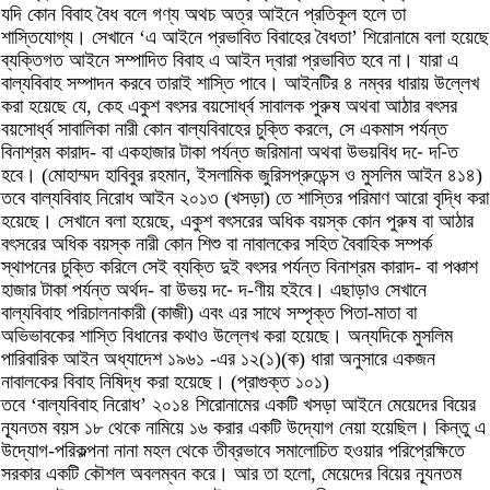
যদি কোন বিবাহ বৈধ বলে গণ্য অথচ অত্র আইনে প্রতিকূল হলে তা
শাস্তিযোগ্য। সেখানে ‘এ আইনে প্রভাবিত বিবাহের বৈধতা’ শিরোনামে বলা হয়েছে
ব্যক্তিগত আইনে সম্পাদিত বিবাহ এ আইন দ্বারা প্রভাবিত হবে না। যারা এ
বাল্যবিবাহ সম্পাদন করবে তারাই শাস্তি পাবে। আইনটির ৪ নম্বর ধারায় উল্লেখ
করা হয়েছে যে, কেহ একুশ বৎসর বয়সোর্ধ্ব সাবালক পুরুষ অথবা আঠার বৎসর
বয়সোর্ধ্ব সাবালিকা নারী কোন বাল্যবিবাহের চুক্তি করলে, সে একমাস পর্যন্ত
বিনাশ্রম কারাদ- বা একহাজার টাকা পর্যন্ত জরিমানা অথবা উভয়বিধ দ-ে দ-িত
হবে। (মোহাম্মদ হাবিবুর রহমান, ইসলামিক জুরিসপ্রুডেন্স ও মুসলিম আইন ৪১৪)
তবে বাল্যবিবাহ নিরোধ আইন ২০১৩ (খসড়া) তে শাস্তির পরিমাণ আরো বৃদ্ধি করা
হয়েছে। সেখানে বলা হয়েছে, একুশ বৎসরের অধিক বয়স্ক কোন পুরুষ বা আঠার
বৎসরের অধিক বয়স্ক নারী কোন শিশু বা নাবালকের সহিত বৈবাহিক সম্পর্ক
স্থাপনের চুক্তি করিলে সেই ব্যক্তি দুই বৎসর পর্যন্ত বিনাশ্রম কারাদ- বা পঞ্চাশ
হাজার টাকা পর্যন্ত অর্থদ- বা উভয় দ-ে দ-ণীয় হইবে। এছাড়াও সেখানে
বাল্যবিবাহ পরিচালনাকারী (কাজী) এবং এর সাথে সম্পৃক্ত পিতা-মাতা বা
অভিভাবকের শাস্তি বিধানের কথাও উল্লেখ করা হয়েছে। অন্যদিকে মুসলিম
পারিবারিক আইন অধ্যাদেশ ১৯৬১ -এর ১২(১)(ক) ধারা অনুসারে একজন
নাবালকের বিবাহ নিষিদ্ধ করা হয়েছে। (প্রাগুক্ত ১০১)
তবে ‘বাল্যবিবাহ নিরোধ’ ২০১৪ শিরোনামের একটি খসড়া আইনে মেয়েদের বিয়ের
ন্যূনতম বয়স ১৮ থেকে নামিয়ে ১৬ করার একটি উদ্যোগ নেয়া হয়েছিল। কিন্তু এ
উদ্যোগ-পরিকল্পনা নানা মহল থেকে তীব্রভাবে সমালোচিত হওয়ার পরিপ্রেক্ষিতে
সরকার একটি কৌশল অবলম্বন করে। আর তা হলো, মেয়েদের বিয়ের ন্যূনতম