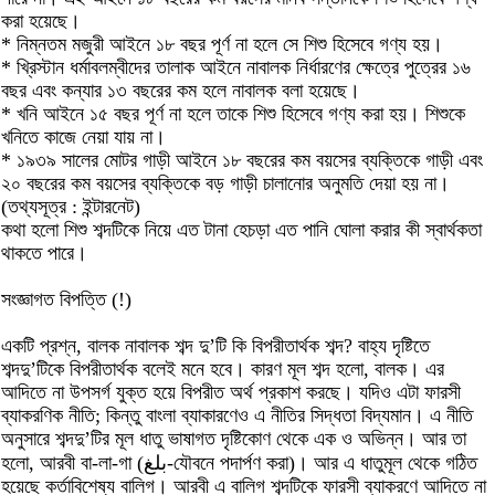
করা হয়েছে।
* নিম্নতম মজুরী আইনে ১৮ বছর পূর্ণ না হলে সে শিশু হিসেবে গণ্য হয়।
* খ্রিস্টান ধর্মাবলম্বীদের তালাক আইনে নাবালক নির্ধারণের ক্ষেত্রে পুত্রের ১৬
বছর এবং কন্যার ১৩ বছরের কম হলে নাবালক বলা হয়েছে।
* খনি আইনে ১৫ বছর পূর্ণ না হলে তাকে শিশু হিসেবে গণ্য করা হয়। শিশুকে
খনিতে কাজে নেয়া যায় না।
* ১৯৩৯ সালের মোটর গাড়ী আইনে ১৮ বছরের কম বয়সের ব্যক্তিকে গাড়ী এবং
২০ বছরের কম বয়সের ব্যক্তিকে বড় গাড়ী চালানোর অনুমতি দেয়া হয় না।
(তথ্যসূত্র : ইন্টারনেট)
কথা হলো শিশু শব্দটিকে নিয়ে এত টানা হেচড়া এত পানি ঘোলা করার কী স্বার্থকতা
থাকতে পারে।
সংজ্ঞাগত বিপত্তি (!)
একটি প্রশ্ন, বালক নাবালক শব্দ দু’টি কি বিপরীতার্থক শব্দ? বাহ্য দৃষ্টিতে
শব্দদু’টিকে বিপরীতার্থক বলেই মনে হবে। কারণ মূল শব্দ হলো, বালক। এর
আদিতে না উপসর্গ যুক্ত হয়ে বিপরীত অর্থ প্রকাশ করছে। যদিও এটা ফারসী
ব্যাকরণিক নীতি; কিন্তু বাংলা ব্যাকারণেও এ নীতির সিদ্ধতা বিদ্যমান। এ নীতি
অনুসারে শব্দদু’টির মূল ধাতু ভাষাগত দৃষ্টিকোণ থেকে এক ও অভিন্ন। আর তা
হলো, আরবী বা-লা-গা (بلغ-যৌবনে পদার্পণ করা)। আর এ ধাতুমূল থেকে গঠিত
হয়েছে কর্তাবিশেষ্য বালিগ। আরবী এ বালিগ শব্দটিকে ফারসী ব্যাকরণে আদিতে না