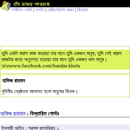
নির্বাচিত পোস্ট
|
লগইন
|
রেজিস্ট্রেশন করুন
|
রিফ্রেস
তুমি একটা খারাপ কাজ করেছো তার মানে তুমি একজন মানুষ; তুমি সেই খারাপ
কাজটার জন্য অনুতপ্ত হয়েছো তার মানে তুমি একজন ভাল মানুষ।
\n\nwww.facebook.com/bandar.khola
হাফিজ রাহমান
পৃথিবীর শ্রেষ্ঠতম আদালত হলো মানুষের বিবেক।
হাফিজ রাহমান
› বিস্তারিত পোস্টঃ
ইসলামী আইন : প্রসঙ্গ বাল্যবিবাহ ১