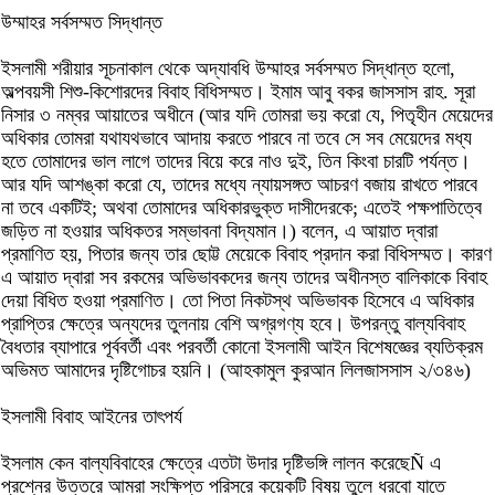
উম্মাহর সর্বসম্মত সিদ্ধান্ত
ইসলামী শরীয়ার সূচনাকাল থেকে অদ্যাবধি উম্মাহর সর্বসম্মত সিদ্ধান্ত হলো,
অল্পবয়সী শিশু-কিশোরদের বিবাহ বিধিসম্মত। ইমাম আবু বকর জাসসাস রাহ. সূরা
নিসার ৩ নম্বর আয়াতের অধীনে (আর যদি তোমরা ভয় করো যে, পিতৃহীন মেয়েদের
অধিকার তোমরা যথাযথভাবে আদায় করতে পারবে না তবে সে সব মেয়েদের মধ্য
হতে তোমাদের ভাল লাগে তাদের বিয়ে করে নাও দুই, তিন কিংবা চারটি পর্যন্ত।
আর যদি আশঙ্কা করো যে, তাদের মধ্যে ন্যায়সঙ্গত আচরণ বজায় রাখতে পারবে
না তবে একটিই; অথবা তোমাদের অধিকারভুক্ত দাসীদেরকে; এতেই পক্ষপাতিত্বে
জড়িত না হওয়ার অধিকতর সম্ভাবনা বিদ্যমান।) বলেন, এ আয়াত দ্বারা
প্রমাণিত হয়, পিতার জন্য তার ছোট্ট মেয়েকে বিবাহ প্রদান করা বিধিসম্মত। কারণ
এ আয়াত দ্বারা সব রকমের অভিভাবকদের জন্য তাদের অধীনস্ত বালিকাকে বিবাহ
দেয়া বিধিত হওয়া প্রমাণিত। তো পিতা নিকটস্থ অভিভাবক হিসেবে এ অধিকার
প্রাপ্তির ক্ষেত্রে অন্যদের তুলনায় বেশি অগ্রগণ্য হবে। উপরন্তু বাল্যবিবাহ
বৈধতার ব্যাপারে পূর্ববর্তী এবং পরবর্তী কোনো ইসলামী আইন বিশেষজ্ঞের ব্যতিক্রম
অভিমত আমাদের দৃষ্টিগোচর হয়নি। (আহকামুল কুরআন লিলজাসসাস ২/৩৪৬)
ইসলামী বিবাহ আইনের তাৎপর্য
ইসলাম কেন বাল্যবিবাহের ক্ষেত্রে এতটা উদার দৃষ্টিভঙ্গি লালন করেছেÑ এ
প্রশ্নের উত্তরে আমরা সংক্ষিপ্ত পরিসরে কয়েকটি বিষয় তুলে ধরবো যাতে