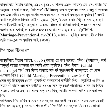
বাল্যবিবাহ নিরোধ আইন, ১৯২৯ (১৯২৯ সালের ১৯নং আইন) এর ২নং ধারার ‘ঘ’
অনুচ্ছেদে বলা হয়েছে, ‘নাবালক’ (Minor) বলতে পুরুষের ক্ষেত্রে একুশ বৎসরের
কম এবং নারীর ক্ষেত্রে আঠার বৎসরের কম যে কোনো ব্যক্তিকে বুঝাবে।’ একই
কথা বাল্যবিবাহ নিরোধ আইন, ২০১৩ (খসড়া) ২নং ধারার (খ) য়ে বলা হয়েছে।
তবে ইসলামী আইন অনুসারে, একজন বালক বা বালিকা যখনই প্রজনন ক্ষমতা
অর্জন করে তখনই তার নাবালকত্বের মেয়াদ শেষ হয়ে যায়। ((Child-
Marriage-Prevention-Law-2013, মোহাম্মদ হাবিবুর রহমান, ইসলামিক
জুরিসপ্রুডেন্স ও মুসলিম আইন ৪১৪)
শিশু শব্দের বিচিত্র রূপ
বাল্যবিবাহ নিরোধ আইন, ২০১৩ (খসড়া) তে বলা হয়েছে, ‘শিশু’ (ঈযরষফ) অর্থ
অনুর্ধ্ব আঠার বৎসরের কম বয়সী কোন ব্যক্তি। ‘শিশু বিবাহ’ (Child
marriage) অর্থ সেই বিবাহ যাহাতে সম্পর্ক স্থাপনকারী পক্ষদ্বয়ের যে কোন
একজন শিশু। (Child-Marriage-Prevention-Law-2013)
সেভ দ্য চিলড্রেন থেকে প্রকাশিত বাংলাদেশে কর্মজীবী শিশু - ম্যাথিউ এ কিং ও
সহযোগী রায়ান এর নক্স বইটিতে ১৯৯৬ সনে ব্লাঞ্চেট পরিচালিত গবেষণায় শিশুর
সংজ্ঞায় বলা হয়েছে- যে মানব সন্তানের কিছু বোঝার ক্ষমতা নেই তাকে বলা হয়
শিশু।
জাতিসংঘ শিশু অধিকার সনদে ১৮ বছরের কম বয়সী যে কোনো মানব সন্তানকেই
শিশু বলা হয়েছে। বাংলাদেশের জাতীয় শিশু নীতি ১৮ বছরের নিচের যে কোনো