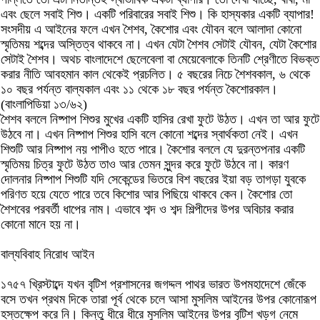
এবং ছেলে সবাই শিশু। একটি পরিবারের সবাই শিশু। কি হাস্যকার একটি ব্যাপার!
সংসদীয় এ আইনের ফলে এখন শৈশব, কৈশোর এবং যৌবন বলে আলাদা কোনো
স্মৃতিময় শব্দের অস্তিত্ব থাকবে না। এখন যেটা শৈশব সেটাই যৌবন, যেটা কৈশোর
সেটাই শৈশব। অথচ বাংলাদেশে ছেলেবেলা বা মেয়েবেলাকে তিনটি শ্রেণীতে বিভক্ত
করার নীতি আবহমান কাল থেকেই প্রচলিত। ৫ বছরের নিচে শৈশবকাল, ৬ থেকে
১০ বছর পর্যন্ত বাল্যকাল এবং ১১ থেকে ১৮ বছর পর্যন্ত কৈশোরকাল।
(বাংলাপিডিয়া ১৩/৬২)
শৈশব বললে নিষ্পাপ শিশুর মুখের একটি হাসির রেখা ফুটে উঠত। এখন তা আর ফুটে
উঠবে না। এখন নিষ্পাপ শিশুর হাসি বলে কোনো শব্দের স্বার্থকতা নেই। এখন
শিশুটি আর নিষ্পাপ নয় পাপীও হতে পারে। কৈশোর বললে যে দুরন্তপনার একটি
স্মৃতিময় চিত্র ফুটে উঠত তাও আর তেমন সুন্দর করে ফুটে উঠবে না। কারণ
দোলনার নিষ্পাপ শিশুটি যদি সেকেন্ডের ভিতরে বিশ বছরের ইয়া বড় তাগড়া যুবকে
পরিণত হয়ে যেতে পারে তবে কিশোর আর পিছিয়ে থাকবে কেন। কৈশোর তো
শৈশবের পরবর্তী ধাপের নাম। এভাবে শব্দ ও শব্দ শিল্পীদের উপর অবিচার করার
কোনো মানে হয় না।
বাল্যবিবাহ নিরোধ আইন
১৭৫৭ খ্রিস্টাব্দে যখন বৃটিশ প্রশাসনের জগদ্দল পাথর ভারত উপমহাদেশে জেঁকে
বসে তখন প্রথম দিকে তারা পূর্ব থেকে চলে আসা মুসলিম আইনের উপর কোনোরূপ
হস্তক্ষেপ করে নি। কিন্তু ধীরে ধীরে মুসলিম আইনের উপর বৃটিশ খড়গ নেমে