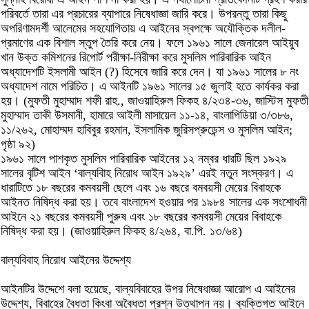
পরিবর্তে তারা এর প্রচারের ব্যাপারে নিষেধাজ্ঞা জারি করে। উপরন্তু তারা কিছু
অপরিণামদর্শী আলেমের সহযোগিতায় এ আইনের স্বপক্ষে অযৌক্তিক দলীল-
প্রমাণের এক বিশাল স্তুপ তৈরি করে নেয়। ফলে ১৯৬১ সালে জেনারেল আইয়ুব
খান উক্ত কমিশনের রিপোর্ট পরীক্ষা-নিরীক্ষা করে মুসলিম পারিবারিক আইন
অধ্যাদেশটি ইসলামী আইন (?) হিসেবে জারি করে দেন। যা ১৯৬১ সালের ৮ নং
অধ্যাদেশ নামে পরিচিত। এ আইনটি ১৯৬১ সালের ১৫ জুলাই হতে কার্যকর করা
হয়। (মুফতী মুহাম্মাদ শফী রাহ., জাওয়াহিরুল ফিকহ ৪/২৩৪-৩৬, জাস্টিস মুফতী
মুহাম্মাদ তাকী উসমানী, হামারে আইলী মাসায়েল ১১-১৪, বাংলাপিডিয়া ৩/৩৮৬,
১১/২৬২, মোহাম্মদ হাবিবুর রহমান, ইসলামিক জুরিসপ্রুডেন্স ও মুসলিম আইন;
পৃষ্ঠা ৯২)
১৯৬১ সালে পাশকৃত মুসলিম পারিবারিক আইনের ১২ নম্বর ধারটি ছিল ১৯২৯
সালের বৃটিশ আইন ‘বাল্যবিাহ নিরোধ আইন ১৯২৯’ এরই নতুন সংস্করণ। এ
ধারাটিতে ১৮ বছরের কমবয়সী ছেলে এবং ১৬ বছরে বমবয়সী মেয়ের বিবাহকে
আইনত নিষিদ্ধ করা হয়। তবে বাংলাদেশ হওয়ার পর ১৯৮৪ সালের এক সংশোধনী
আইনে ২১ বছরের কমবয়সী পুরুষ এবং ১৮ বছরের কমবয়সী মেয়ের বিবাহকে
নিষিদ্ধ করা হয়। (জাওয়াহিরুল ফিকহ ৪/২৬৪, বা.পি. ১৩/৬৪)
বাল্যবিবাহ নিরোধ আইনের উদ্দেশ্য
আইনটির উদ্দেশে বলা হয়েছে, বাল্যবিবাহের উপর নিষেধাজ্ঞা আরোপ এ আইনের
উদ্দেশ্য, বিবাহের বৈধতা কিংবা অবৈধতা প্রশ্ন উত্থাপন নয়। ব্যক্তিগত আইনে