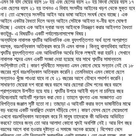
এমন কি যদি মেয়ের বয়স ১৮ হয় এবং ছেলের বয়স ২০ হয় কিংবা মেয়ের বয়স ১৭
এবং ছেলের বয়স ২১ হয় তখনও এ বিবাহ সংসদীয় আইনের খড়গ থেকে মুক্ত হবে
না। তো এক্ষেত্রে সংসদীয় আইন আর ভাষা আইনে সংঘর্ষ বেধে যাচ্ছে। এক
আইনে একটার বৈধতা দিলে অন্য আইনে সেটাকে আইনত দ-নীয় বলে ঘোষণা
দিচ্ছে। এভাবে এক আইন দ্বারা অন্য আইনকে নিয়ন্ত্রণ করার আইনগত বৈধতা
কতটুকু- এ বিষয়টিও একটি পর্যালোচনাসাপেক্ষ বিষয়।
অন্যদিকে নাবালক শব্দটির আভিধানিক এবং ব্যুৎপত্তিগত অর্থ হলো অপ্রাপ্ত
বয়স্ক, বয়ঃসন্ধিকাল অতিক্রম করে নি এমন বালক। কিন্তু বাল্যবিবাহ আইনে
শব্দটির ব্যুৎপত্তিগত এবং আভিধানিক অর্থের দিকে লক্ষ্যই করা হয়নি। সেখানে
নাবালক শব্দের এমন একটি সংজ্ঞা দেয়া হয়েছে যার সাথে শব্দটির সামান্যতম
সংশ্লিষ্টতা নেই। কারণ পৃথিবীতে সম্ভবত এমন কোনো মেয়ে সন্তান নেই যে ১৮
বছরের পূর্বে বয়ঃসন্ধিকাল অতিক্রম করেনি। তেমনিভাবে এমন কোনো ছেলে
সন্তানও খুঁজে পাওয়া যাবে না যে ২১ বছরের আগে যৌবনে পদার্পণ করেনি।
সাধারণত মেয়েরা দশ বারো বছর বয়সে আর ছেলেরা চৌদ্দ পনের বছর বয়সে
প্রাপ্তবয়সে উপনীত হয়ে যায়। শব্দটির উপরে আইনী খড়গ না চালিয়ে বছর
বিবেচনায়ই আইনটি প্রণয়ন করা যেত। তাহলে শব্দগত এবং সংজ্ঞাগত এত
বিপত্তির জঞ্জাল সৃষ্টি হতো না। তাছাড়া এ আইনটি করার ফলে ভাষানীতির মাঝে
বড় ধরনের একটি অবাঞ্ছিত দেয়াল দাঁড়িয়ে গেল। কারণ যেসব ছেলে মেয়েগুলো
এখনো বয়ঃসন্ধিকাল অতক্রম করে নি মানুষ তাদেরকে কী অভিধায় অভিহিত
করবে? তাদের জন্য তো আর আলাদা কোনো শব্দই অবশিষ্ট নেই। আর বিশ বছর
বয়সের আগে বাবা হওয়ার দৃষ্টান্ত এ সমাজে অনেক রয়েছে। বিশেষত বেদে
পল্লিতে তো এটা নিতান্তই স্বাভাবিক একটা ব্যাপার। তো দেখা যাচ্ছে, বাবা, মা