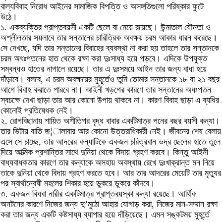
বাল্যবিবাহ নিরোধ আইনের সামাজিক বিপত্তি ও অসঙ্গতিগুলো পরিষ্কার ফুটে
উঠে।
১. একব্যক্তির প্রাপ্তবয়সী একটি ছেলে বা মেয়ে রয়েছে। উন্মাতাল যৌনতা ও
অশ্লীলতার সয়লাবে তার সন্তানের চারিত্রিক অবক্ষয় চরম আকার ধারন করেছে।
সে দেখছে, যদি তার সন্তানের বিবাহের ব্যবস্থা না করা হয় তাহলে তার সন্তানকে
চরম অধঃপতনের হাত থেকে রক্ষা করা দুঃসাধ্য হয়ে পড়বে। এদিকে উপযুক্ত
সম্বন্ধও হাতের নাগালে রয়েছে। তার এ দুঃসময়ে আইন তার জন্য বাধা হয়ে
দাঁড়াবে। বলবে, এ চরম অবক্ষয়ের মুহূর্তেও তুমি তোমার সন্তানকে ১৮ বা ২১ বছর
আগে বিবাহ করাতে পারবে না। আইনী খড়গের কারণে তার সন্তানের অধঃপতন
স্বচক্ষে দেখা ছাড়া তার আর কোনো উপায় থাকবে না। কারণ বিবাহ ছাড়া এ ব্যধির
কোনোই প্রতিষেধক নেই।
২. রোগবিছানায় শায়িত অশীতিপর বৃদ্ধ বাবার একটিমাত্র পনের বছর বয়সী কন্যা।
তার ভিটায় বাতি জ¦ালাবার আর কোনো উত্তরাধিকারী নেই। জীবনের শেষ বেলায়
এসে সে চাচ্ছে, তার আদরের কন্যাটিকে একজন চরিত্রবান ভদ্র ছেলের হাতে তুলে
দিয়ে আত্মিক প্রশান্তির সাথে দুনিয়া থেকে বিদায় গ্রহণ করবে। কিন্তু আইনী
বাধ্যবাধকতার কারণে তার কন্যাকে অসহায় অবস্থায় রেখে দুঃখাক্রান্ত মন নিয়ে
তাকে দুনিয়া থেকে বিদায় গ্রহণ করতে হবে। আর তার আদরের মেয়েটি তার মৃত্যুর
পর স্বার্থান্বেষী মহলের শিকার হয়ে ডুকরে ডুকরে কাঁদবে।
৩. একজন বিধবা নারীর একটিমাত্র প্রাপ্তবয়স্কা কন্যা রয়েছে। আর্থিক
অনটনের কারণে নিজের জন্য দু’মুঠো আহার যোগাড় করা, নিজের মান-সম্মান রক্ষা
করা তার জন্য একটি কষ্টসাধ্য ব্যাপার হয়ে দাঁড়িয়েছে। এমন সঙ্কটময় মুহূর্তে