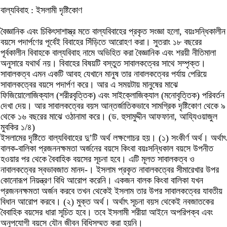
বাল্যবিবাহ : ইসলামী দৃষ্টিকোণ
বৈজ্ঞানিক এবং চিকিৎসাশাস্ত্র মতে বাল্যবিবাহের প্রকৃত সংজ্ঞা হলো, বয়ঃসন্ধিকালীন
বয়সে পদার্পণের পূর্বেই বিবাহের সিঁড়িতে আরোহণ করা। সুতরাং ১৮ বছরের
পূর্বকালীন বিবাহকে বাল্যবিবাহ নামে অভিহিত করা বৈজ্ঞানিক এবং শরয়ী নীতিমালা
অনুসারে যথার্থ নয়। বিবাহের বিষয়টি বস্তুত সাবালকত্বের সাথে সম্পৃক্ত।
সাবালকত্ব এমন একটি আবহ যেখানে মানুষ তার নাবালকত্বের পর্যায় পেরিয়ে
সাবালকত্বের বয়সে পদার্পণ করে। আর এ সময়টায় মানুষের মাঝে
ফিজিয়োলোজিক্যাল (শরীরবৃত্তিক) এবং সাইক্লোজিক্যাল (মনোবৃত্তিক) পরিবর্তন
দেখা দেয়। আর সাবালকত্বের বয়স আন্তর্জাতিকভাবে সামগ্রিক দৃষ্টিকোণ থেকে ৯
থেকে ১৬ বছরের মাঝে ওঠানামা করে। (ড. হুসামুদ্দীন আফফানা, আয্যিওয়াজুল
মুবকির ১/৪)
ইসলামের দৃষ্টিতে বাল্যবিবাহের দু’টি অর্থ লক্ষগোচর হয়। (১) সংকীর্ণ অর্থ। অর্থাৎ
বালক-বালিকা প্রজননক্ষমতা অর্জনের বয়সে কিংবা বয়ঃসন্ধিকাল বয়সে উপনীত
হওয়ার পর থেকে বৈবাহিক বয়সের সূচনা হবে। এটি মূলত সাবালকত্ব ও
নাবালকত্বের স্বভাবজাত মানদ-। ইসলাম প্রকৃত নাবালকত্বের সীমারেখার উপর
কোনোরূপ নিয়ন্ত্রণ বিধি আরোপ করেনি। একজন বালক কিংবা বালিকা যখন
প্রজননক্ষমতা অর্জন করবে তখন থেকেই ইসলাম তার উপর সাবালকত্বের যাবতীয়
বিধান আরোপ করবে। (২) মুক্ত অর্থ। অর্থাৎ সূচনা বয়স থেকেই নবজাতকের
বৈবাহিক বয়সের ধারা সূচিত হবে। তবে ইসলামী শরীয়া আইনে অপরিপক্ব এবং
অনুপযোগী বয়সে যৌন জীবন বিধিসম্মত করা হয়নি।