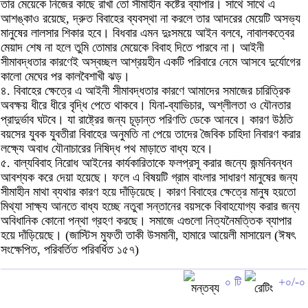
তার মেয়েকে নিজের কাছে রাখা তো সীমাহীন কষ্টের ব্যাপার। সাথে সাথে এ
আশঙ্কাও রয়েছে, দ্রুত বিবাহের ব্যবস্থা না করলে তার আদরের মেয়েটি অসভ্য
মানুষের লালসার শিকার হবে। বিধবার এমন দুঃসময়ে আইন বলবে, নাবালকত্বের
মেয়াদ শেষ না হলে তুমি তোমার মেয়েকে বিবাহ দিতে পারবে না। আইনী
সীমাবদ্ধতার কারণেই অস্বচ্ছল আশ্রয়হীন একটি পরিবারে নেমে আসবে দুর্যোগের
কালো মেঘের পর কালবৈশাখী ঝড়।
৪. বিবাহের ক্ষেত্রে এ আইনী সীমাবদ্ধতার কারণে আমাদের সমাজের চারিত্রিক
অবক্ষয় ধীরে ধীরে বৃদ্ধি পেতে থাকবে। যিনা-ব্যাভিচার, অশ্লীলতা ও যৌনতার
প্রাদুর্ভাব ঘটবে। যা রাষ্ট্রের জন্য চূড়ান্ত পরিণতি ডেকে আনবে। কারণ উঠতি
বয়সের যুবক যুবতীরা বিবাহের অনুমতি না পেয়ে তাদের জৈবিক চাহিদা নিবারণ করার
লক্ষ্যে অবাধ যৌনাচারের নিষিদ্ধ পথ মাড়াতে বাধ্য হবে।
৫. বাল্যবিবাহ নিরোধ আইনের কার্যকারিতাকে ফলপ্রসূ করার জন্যে জন্মনিবন্ধন
আবশ্যক করে দেয়া হয়েছে। ফলে এ বিষয়টি গ্রাম বাংলার সাধারণ মানুষের জন্য
সীমাহীন মাথা ব্যথার কারণ হয়ে দাঁড়িয়েছে। কারণ বিবাহের ক্ষেত্রে মানুষ হয়তো
মিথ্যা সাক্ষ্য আনতে বাধ্য হচ্ছে নতুবা সন্তানের বয়সকে বিবাহযোগ্য করার জন্য
অবিধানিক কোনো পন্থা গ্রহণ করছে। সমাজে এগুলো নিত্যনৈমত্তিক ব্যাপার
হয়ে দাঁড়িয়েছে। (জাস্টিস মুফতী তাকী উসমানী, হামারে আয়েলী মাসায়েল (ঈষৎ
সংক্ষেপিত, পরিবর্তিত পরিবর্ধিত ১৫৭)
০ টি
+০/-০