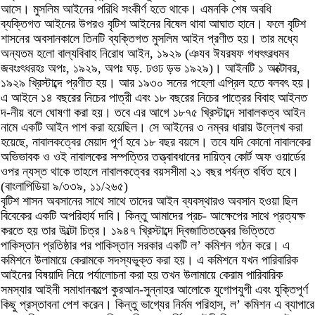
আসে। মুসলিম আইনের পরিধি সংকীর্ণ হতে থাকে। এমনকি শেষ অবধি
ব্যক্তিগত আইনের উপরও বৃটিশ আইনের বিষেল থাবা আঘাত হানে। ফলে বৃটিশ
শাসনের অবসানকালে তিনটি ব্যক্তিগত মুসলিম আইন প্রণীত হয়। তার মধ্যে
অন্যতম হলো বাল্যবিবাহ নিরোধ আইন, ১৯২৯ (ঞযব ঈযরষফ গধৎৎরধমব
জবংঃৎধরহঃ অপঃ, ১৯২৯, অপঃ ঘড়. ঢওঢ ড়ভ ১৯২৯)। আইনটি ১ অক্টোবর,
১৯২৯ খ্রিস্টাব্দে প্রণীত হয়। আর ১৯৩০ সনের পহেলা এপ্রিল হতে বলবৎ হয়।
এ আইনে ১৪ বছরের নিচের পাত্রী এবং ১৮ বছরের নিচের পাত্রের বিবাহ আইনত
দ-নীয় বলে ঘোষণা করা হয়। তবে এর আগে ১৮৭৫ খ্রিস্টাব্দে সাবালকত্ব আইন
নামে একটি আইন পাশ করা হয়েছিল। সে আইনের ৩ নম্বর ধারায় উল্লেখ করা
হয়েছে, নাবালকত্বের মেয়াদ পূর্ণ হবে ১৮ বছর বয়সে। তবে যদি কোনো নাবালকের
অভিভাবক ও ওই নাবালকের সম্পত্তির তত্ত্বাবধানের দায়িত্ব কোর্ট অফ ওয়ার্ডের
ওপর ন্যস্ত থাকে তাহলে নাবালকত্বের বয়সসীমা ২১ বছর পর্যন্ত বর্ধিত হবে।
(বাংলাপিডিয়া ৯/৩৩৯, ১১/২৬৫)
বৃটিশ শাসন অবসানের সাথে সাথে তাদের আইন ব্যবস্থারও অবসান হওয়া ছিল
বিবেকের একটি অপরিহার্য দাবি। কিন্তু আমাদের প্রচ- আক্ষেপের সাথে প্রত্যক্ষ
করতে হয় তার উল্টো চিত্র। ১৯৪৭ খ্রিস্টাব্দে দ্বিজাতিতত্ত্বের ভিত্তিতে
পাকিস্তান প্রতিষ্ঠার পর পাকিস্তান সরকার একটি ল’ কমিশন গঠন করে। এ
কমিশনে উলামায়ে কেরামকে সদস্যভুক্ত করা হয়। এ কমিশনে যখন পারিবারিক
আইনের বিষয়াদি নিয়ে পর্যালোচনা করা হয় তখন উলামায়ে কেরাম পারিবারিক
সমস্যার আইনী সমাধানকল্পে কুরআন-সুন্নাহর আলোকে যুগোপযুগী এবং যুক্তিপূর্ণ
কিছু প্রস্তাবনা পেশ করেন। কিন্তু ভাগ্যের নির্মম পরিহাস, ল’ কমিশন এ ব্যাপারে