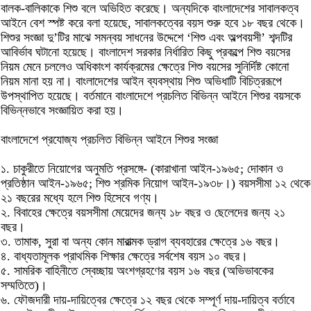
বালক-বালিকাকে শিশু বলে অভিহিত করেছে। অন্যদিকে বাংলাদেশের সাবালকত্ব
আইনে বেশ স্পষ্ট করে বলা হয়েছে, সাবালকত্বের বয়স শুরু হবে ১৮ বছর থেকে।
শিশুর সংজ্ঞা দু’টির মাঝে সমন্বয় সাধনের উদ্দেশে ‘শিশু এবং অল্পবয়সী’ শব্দটির
আবির্ভাব ঘটানো হয়েছে। বাংলাদেশ সরকার নির্ধারিত কিছু প্রকল্পে শিশু বয়সের
নিয়ম মেনে চললেও অধিকাংশ কার্যক্রমের ক্ষেত্রে শিশু বয়সের সুনির্দিষ্ট কোনো
নিয়ম মানা হয় না। বাংলাদেশের আইন ব্যবস্থায় শিশু অভিধাটি বিচিত্ররূপে
উপস্থাপিত হয়েছে। বর্তমানে বাংলাদেশে প্রচলিত বিভিন্ন আইনে শিশুর বয়সকে
বিভিন্নভাবে সংজ্ঞায়িত করা হয়।
বাংলাদেশে প্রযোজ্য প্রচলিত বিভিন্ন আইনে শিশুর সংজ্ঞা
১. চাকুরীতে নিয়োগের অনুমতি প্রসঙ্গে- (কারাখানা আইন-১৯৬৫; দোকান ও
প্রতিষ্ঠান আইন-১৯৬৫; শিশু শ্রমিক নিয়োগ আইন-১৯৩৮।) বয়সসীমা ১২ থেকে
২১ বছরের মধ্যে হলে শিশু হিসেবে গণ্য।
২. বিবাহের ক্ষেত্রে বয়সসীমা মেয়েদের জন্য ১৮ বছর ও ছেলেদের জন্য ২১
বছর।
৩. তামাক, সুরা বা অন্য কোন মারাত্মক ড্রাগ ব্যবহারের ক্ষেত্রে ১৬ বছর।
৪. বাধ্যতামূলক প্রাথমিক শিক্ষার ক্ষেত্রে সর্বশেষ বয়স ১০ বছর।
৫. সামরিক বাহিনীতে স্বেচ্ছায় অংশগ্রহণের বয়স ১৬ বছর (অভিভাবকের
সম্মতিতে)।
৬. ফৌজদারী দায়-দায়িত্বের ক্ষেত্রে ১২ বছর থেকে সম্পূর্ণ দায়-দায়িত্ব বর্তাবে