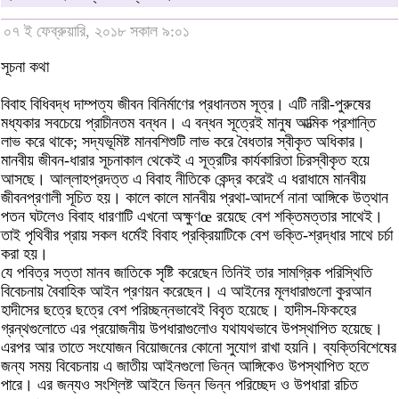
০৭ ই ফেব্রুয়ারি, ২০১৮ সকাল ৯:০১
সূচনা কথা
বিবাহ বিধিবদ্ধ দাম্পত্য জীবন বিনির্মাণের প্রধানতম সূত্র। এটি নারী-পুরুষের
মধ্যকার সবচেয়ে প্রাচীনতম বন্ধন। এ বন্ধন সূত্রেই মানুষ আত্মিক প্রশান্তি
লাভ করে থাকে; সদ্যভূমিষ্ট মানবশিশুটি লাভ করে বৈধতার স্বীকৃত অধিকার।
মানবীয় জীবন-ধারার সূচনাকাল থেকেই এ সূত্রটির কার্যকারিতা চিরস্বীকৃত হয়ে
আসছে। আল্লাহপ্রদত্ত এ বিবাহ নীতিকে কেন্দ্র করেই এ ধরাধামে মানবীয়
জীবনপ্রণালী সূচিত হয়। কালে কালে মানবীয় প্রথা-আদর্শে নানা আঙ্গিকে উত্থান
পতন ঘটলেও বিবাহ ধারণাটি এখনো অক্ষুণœ রয়েছে বেশ শক্তিমত্তার সাথেই।
তাই পৃথিবীর প্রায় সকল ধর্মেই বিবাহ প্রক্রিয়াটিকে বেশ ভক্তি-শ্রদ্ধার সাথে চর্চা
করা হয়।
যে পবিত্র সত্তা মানব জাতিকে সৃষ্টি করেছেন তিনিই তার সামগ্রিক পরিস্থিতি
বিবেচনায় বৈবাহিক আইন প্রণয়ন করেছেন। এ আইনের মূলধারাগুলো কুরআন
হাদীসের ছত্রে ছত্রে বেশ পরিচ্ছন্নভাবেই বিবৃত হয়েছে। হাদীস-ফিকহের
গ্রন্থগুলোতে এর প্রয়োজনীয় উপধারাগুলোও যথাযথভাবে উপস্থাপিত হয়েছে।
এরপর আর তাতে সংযোজন বিয়োজনের কোনো সুযোগ রাখা হয়নি। ব্যক্তিবিশেষের
জন্য সময় বিবেচনায় এ জাতীয় আইনগুলো ভিন্ন আঙ্গিকেও উপস্থাপিত হতে
পারে। এর জন্যও সংশ্লিষ্ট আইনে ভিন্ন ভিন্ন পরিচ্ছেদ ও উপধারা রচিত