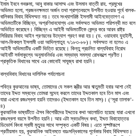
ইমাম ইবনে শুবরুমা, আবু বাকার আসাম্ম এবং উসমান বাত্তী রাহ. প্রমুখের
অভিমত হলো, প্রজননক্ষমতা অর্জন তথা প্রাপ্তবয়সে উপনীত হওয়ার পূর্বে বালক-
বালিকার বিবাহ বিধিসম্মত নয়। তবে সংখ্যাগরিষ্ঠ ইসলামী আইনবেত্তাগণ এ
অভিমতটিকে বিচ্ছিন্ন, অপ্রণিধানযোগ্য এবং সর্বসম্মত অভিমত পরিপন্থী মত বলে
অভিহিত করেছেন। বিচ্ছিন্ন এ আইনী অভিমতটিকে কেন্দ্র করে আরব রাষ্ট্র
সিরিয়ায় বিবাহ আইন প্রণয়নের উদ্যোগ গ্রহণ করা হয়। (ড. ওয়াহবাহ যুহাইলী,
আল-ফিকহুল ইসলামী ওয়া আদিল্লাতুহ ৭/১৮৩-৮৮)। সর্বসম্মত না হলেও এ
আইনী অভিমতটির একটি ভিত্তি রয়েছে। কিন্তু প্রচলিত বাল্যবিবাহ নিরোধ
আইনটি সর্বসাকুল্যে অনুমাননির্ভর এবং সম্ভাব্য সমস্যা রোধকল্পে প্রণীত।
প্রাকৃতিক বিধানের সাথে এর কোনোই সাযুজ্য রাখা হয়নি।
বাল্যবিবাহ বিধানের দালিলিক পর্যালোচনা
পবিত্র কুরআনের ভাষ্য, তোমাদের যে সকল স্ত্রীর আর ঋতুমতী হবার আশা নেই
তাদের ইদ্দত সম্বন্ধে তোমরা সন্দেহ করলে তাদের ইদ্দতকাল হবে তিন মাস এবং
যারা এখনো রজঃস্বলা হয়নি তাদেরও (ইদ্দতকাল হবে তিন মাস)। (‘সূরা তালাক’-
৪)
কুরআনিক ভাষ্যটিতে ঐসব কিশোরীদের ইদ্দতের কথা আলোচিত হয়েছে যারা এখনো
রজঃস্বলা বয়সে উপনীত হয়নি। আর এটা স্বতঃসিদ্ধ কথা, ইদ্দত বিবাহোত্তর
ডিভোর্স কিংবা স্বামী মৃত্যুর সাথে সম্পৃক্ত একটি বিষয়। এতে সুষ্পষ্টরূপে
প্রতীয়মান হয়, কুরআনিক আইনমতে বয়ঃসন্ধিকালের পূর্বেকার বিবাহ বিধিসম্মত।