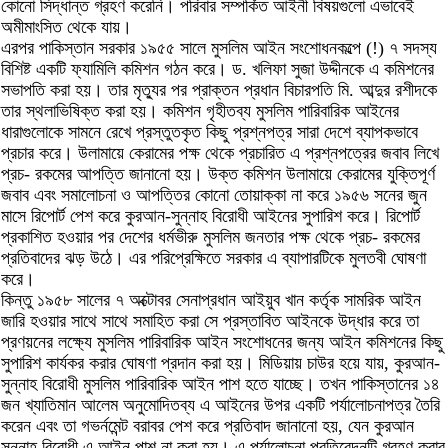
কোনো সিদ্ধান্ত গ্রহণ করেনি। পরিবার সম্পর্কিত আইনী বিষয়গুলো এভাবেই
অমীমাংসিত থেকে যায়।
এরপর পাকিস্তান সরকার ১৯৫৫ সালে মুসলিম আইন সংশোধনকল্পে (!) ৭ সদস্য
বিশিষ্ট একটি ফ্যামিলি কমিশন গঠন করে। ড. খলিফা সুজা উদ্দীনকে এ কমিশনের
সভাপতি করা হয়। তার মৃত্যুর পর প্রাক্তন প্রধান বিচারপতি মি. আব্দুর রশীদকে
তার স্থলাভিষিক্ত করা হয়। কমিশন গৃহীতব্য মুসলিম পারিবারিক আইনের
ধারাগুলোকে সামনে রেখে প্রস্তুতকৃত কিছু প্রশ্নপত্র সারা দেশে ব্যাপকভাবে
প্রচার করে। উলামায়ে কেরামের পক্ষ থেকে প্রচারিত এ প্রশ্নপত্রের জবাব লিখে
প্রচ- রকমের আপত্তি জানানো হয়। উক্ত কমিশন উলামায়ে কেরামের যুক্তিপূর্ণ
জবাব এবং সমালোচনা ও আপত্তির কোনো তোয়াক্কা না করে ১৯৫৬ সনের জুন
মাসে রিপোর্ট পেশ করে কুরআন-সুন্নাহ বিরোধী আইনের সুপারিশ করে। রিপোর্ট
প্রকাশিত হওয়ার পর দেশের ধর্মভীরু মুসলিম জনতার পক্ষ থেকে প্রচ- রকমের
প্রতিবাদের ঝড় উঠে। এর পরিপ্রেক্ষিতে সরকার এ ব্যাপারটিকে মুলতবী ঘোষণা
করে।
কিন্তু ১৯৫৮ সালের ৭ অক্টোবর সেনাপ্রধান আইয়ুব খান কর্তৃক সামরিক আইন
জারি হওয়ার সাথে সাথে সমাহিত করা সে প্রস্তাবিত আইনকে উদ্ধার করে তা
প্রণয়নের লক্ষ্যে মুসলিম পারিবারিক আইন সংশোধনের জন্য আইন কমিশনের কিছু
সুপারিশ কার্যকর করার ঘোষণা প্রদান করা হয়। মিডিয়ায় চাউর হয়ে যায়, কুরআন-
সুন্নাহ বিরোধী মুসলিম পারিবারিক আইন পাশ হতে যাচ্ছে। তখন পাকিস্তানের ১৪
জন খ্যাতিমান আলেম অনুমোদিতব্য এ আইনের উপর একটি পর্যালোচনাপত্র তৈরি
করেন এবং তা গভর্নমেন্ট বরাবর পেশ করে প্রতিবাদ জানানো হয়, যেন কুরআন
সুন্নাহ বিরোধী এ আইন পাশ না করা হয়। এ পর্যালোচনা প্রতিবেদনটি গ্রহণ করার