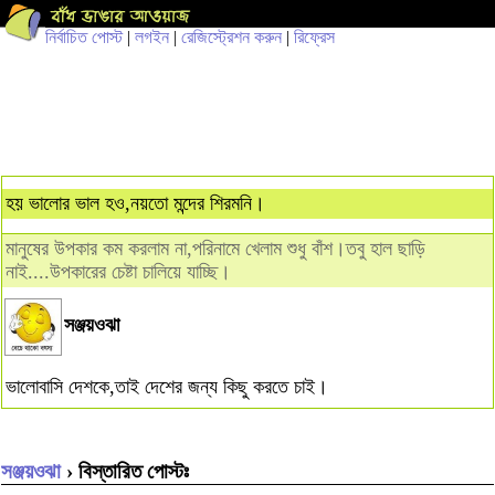
নির্বাচিত পোস্ট
|
লগইন
|
রেজিস্ট্রেশন করুন
|
রিফ্রেস
হয় ভালোর ভাল হও,নয়তো মন্দের শিরমনি।
মানুষের উপকার কম করলাম না,পরিনামে খেলাম শুধু বাঁশ।তবু হাল ছাড়ি
নাই....উপকারের চেষ্টা চালিয়ে যাচ্ছি।
সঞ্জয়ওঝা
ভালোবাসি দেশকে,তাই দেশের জন্য কিছু করতে চাই।
সঞ্জয়ওঝা
› বিস্তারিত পোস্টঃ