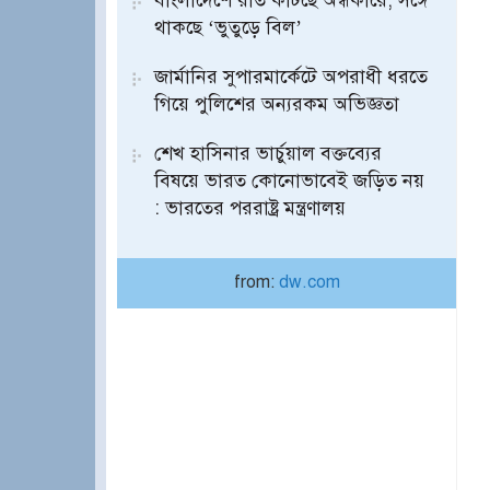
বাংলাদেশে রাত কাটছে অন্ধকারে, সঙ্গে
থাকছে ‘ভুতুড়ে বিল’
জার্মানির সুপারমার্কেটে অপরাধী ধরতে
গিয়ে পুলিশের অন্যরকম অভিজ্ঞতা
শেখ হাসিনার ভার্চুয়াল বক্তব্যের
বিষয়ে ভারত কোনোভাবেই জড়িত নয়
: ভারতের পররাষ্ট্র মন্ত্রণালয়
from:
dw.com