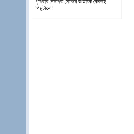
পৃথিবীর নৈসর্গিক সৌন্দর্য আমাকে কেবলই
পিছুটানে!!