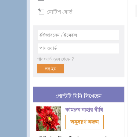
নোটিশ বোর্ড
পাসওয়ার্ড ভুলে গেছেন?
পোস্টটি যিনি লিখেছেন
কামরুন নাহার বীথি
অনুসরণ করুন