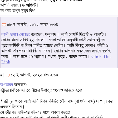
আপনি বলছেন
৬ আগস্ট
।
আপনার তথ্য সূত্র কি?
০৮ ই আগস্ট, ২০২২ সকাল ৮:৩৪
কাজী হাসান সোনারং
বলেছেন: ধন্যবাদ। আমি লেখাটি দিয়েছি ৬ আগস্ট।
সেদিন বাংলা তারিখ ২২ শ্রাবণ। বাংলা তারিখ অনুযায়ী জাতীয়ভাবে রবীন্দ্র
প্রয়াণবার্ষিকী বা দিবস পালিত হয়েছে সেদিন। আমি কিন্তু কোথাও বলিনি ৬
আগস্ট তাঁর প্রয়াণবার্ষিকী বা দিবস। সেদিন আপনার মন্তব্যের জবাবে বলেছি
আজ। আজ মানে ২২ শ্রাবণ। সংবাদ সূত্র : প্রথম আলো।
Click This
Link
৫|
১২ ই আগস্ট, ২০২২ রাত ২:১৪
জগতারন
বলেছেন:
রবীন্দ্রনাথ’কে জানতে নীচের উপাত্ত গুলোও জানতে হবেঃ
* রবীন্দ্রনাথ'কে আমি জানি বিবাহ বহির্ভুত যৌন কাম (বা ধর্ষন কাম) সম্পন্ন করা
একজন হিসেবে।
সে তাঁর বড় ভাই-এর বউ-এর সাথে অকাম করতো।
এর পরে সেই বড় ভাই-এর বউ, কাদম্বিনী দেবী শোকে ও দুঃখে আত্মবির্ষন