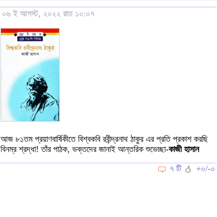
০৬ ই আগস্ট, ২০২২ রাত ১০:০৭
আজ ৮১তম প্রয়াণবার্ষিকীতে বিশ্বকবি রবীন্দ্রনাথ ঠাকুর এর প্রতি প্রকাশ করছি
বিনম্র শ্রদ্ধা! তাঁর পাঠক, ভক্তদের জানাই আন্তরিক শুভেচ্ছা-
কাজী হাসান
৭ টি
+০/-০