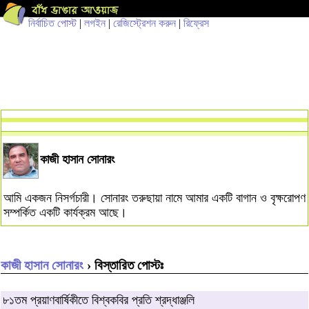
নির্বাচিত পোস্ট
|
লগইন
|
রেজিস্ট্রেশন করুন
|
রিফ্রেস
কাজী হাসান সোনারং
আমি একজন নিসর্গচারী। সোনারং তরুছায়া নামে আমার একটি বাগান ও বৃক্ষরোপণ
সম্পর্কিত একটি কার্যক্রম আছে।
কাজী হাসান সোনারং
› বিস্তারিত পোস্টঃ
৮১তম প্রয়াণবার্ষিকীতে বিশ্বকবির প্রতি শ্রদ্ধাঞ্জলি