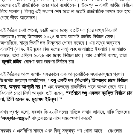
দেশের ২৬টি রাজনৈতিক দলের সাথে বসেছিলেন। উদ্দেশ্য – একটি জাতীয় নির্বাচন
নিয়ে সংলাপ। কিন্তু এই সংলাপ শেষ হতে না হতেই রাজনৈতিক অঙ্গনে শুরু হয়ে
গেছে তীব্র আলোড়ন।
এই বৈঠকে দেখা গেলো, ২৬টি দলের মধ্যে ২৩টি দল (এর মধ্যে বিএনপি
অন্যতম) চাচ্ছে ডিসেম্বর ২০২৫ বা তার আগেই জাতীয় নির্বাচন হোক।
অপরদিকে, মাত্র তিনটি দল ভিন্নমত পোষণ করেছে। এর মধ্যে অন্যতম
এনসিপি (যা ড. ইউনূসের নিজ দলের নাম) এবং জামায়াতে ইসলামি। জামায়াত
বলছে, তারা এপ্রিল ২০২৬-এর মধ্যে নির্বাচন চায়। আর এনসিপি বলছে, তারা
'জুলাই চার্টার'
ঘোষণা করে তারপর নির্বাচন চায়।
এই বৈঠকের আগে জাপান সফরকালে এক আন্তর্জাতিক সংবাদমাধ্যমে প্রধান
উপদেষ্টা মন্তব্য করেছিলেন,
“শুধু একটি দল (বিএনপি) ডিসেম্বর মাসে নির্বাচন
চায়, অন্যরা আগ্রহী নয়।”
এই বক্তব্যে রাজনীতির পালে আগুন লেগে যায়।
বিএনপি নেতা মির্জা আব্বাস পাল্টা বলেন,
“বর্তমানে শুধু একজন ব্যক্তি নির্বাচন চান
না, তিনি হলেন ড. মুহাম্মদ ইউনূস।”
এখন প্রশ্ন হলো, সরকার কি ২৩টি দলের দাবিকে সম্মান জানাবে, নাকি নিজেদের
‘সংস্কার-এজেন্ডা’
বাস্তবায়নের নামে সময়ক্ষেপণ করবে?
সরকার ও এনসিপির সামনে এখন কিছু সম্ভাব্য পথ খোলা আছে – যেগুলোর