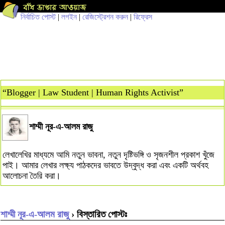
নির্বাচিত পোস্ট
|
লগইন
|
রেজিস্ট্রেশন করুন
|
রিফ্রেস
“Blogger | Law Student | Human Rights Activist”
শাম্মী নূর-এ-আলম রাজু
লেখালেখির মাধ্যমে আমি নতুন ভাবনা, নতুন দৃষ্টিভঙ্গি ও সৃজনশীল প্রকাশ খুঁজে
পাই। আমার লেখার লক্ষ্য পাঠকদের ভাবতে উদ্বুদ্ধ করা এবং একটি অর্থবহ
আলোচনা তৈরি করা।
শাম্মী নূর-এ-আলম রাজু
› বিস্তারিত পোস্টঃ