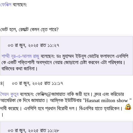
ফেনিক্স
বলেছেন:
ভোট হলে, রেজাল্ট কেমন হ্তে পারে?
০৩ রা জুন, ২০২৫ রাত ১১:২৭
শাম্মী নূর-এ-আলম রাজু
বলেছেন: ডঃ মুহাম্মদ ইউনূস ভোটের ফলাফলে এনসিপি
কে একটি শক্তিশালী অবস্থানে নেয়ার জোড়ালো চেষ্টা করবেন এটা পরিষ্কার।
বাকিদের কথা জানিনা।
৪|
০৩ রা জুন, ২০২৫ রাত ১১:১৭
সৈয়দ কুতুব
বলেছেন: ফেনিক্স@জামায়াত নাকি জয়ী হবে। বন্দর এবং করিডোর
আমেরিকা কে দিবে জামায়াত। আম্লিক ইউটিউবার "Hasnat milton show "
দাবী করেছে। এনসিপি হবে প্রধান বিরোধী দল। বিএনপির হাতে হ্যারিকেন।
।
০৩ রা জুন, ২০২৫ রাত ১১:২৮