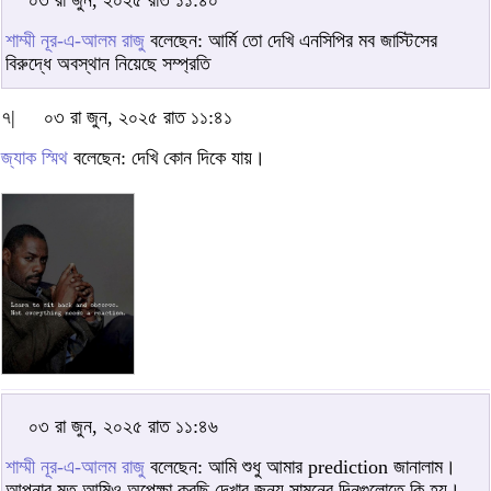
০৩ রা জুন, ২০২৫ রাত ১১:৪০
শাম্মী নূর-এ-আলম রাজু
বলেছেন: আর্মি তো দেখি এনসিপির মব জাস্টিসের
বিরুদ্ধে অবস্থান নিয়েছে সম্প্রতি
৭|
০৩ রা জুন, ২০২৫ রাত ১১:৪১
জ্যাক স্মিথ
বলেছেন: দেখি কোন দিকে যায়।
০৩ রা জুন, ২০২৫ রাত ১১:৪৬
শাম্মী নূর-এ-আলম রাজু
বলেছেন: আমি শুধু আমার prediction জানালাম।
আপনার মত আমিও অপেক্ষা করছি দেখার জন্য সামনের দিনগুলোতে কি হয়।