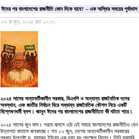
ঈদের পর বাংলাদেশের রাজনীতি কোন দিকে যাবে? – এক অস্থির সময়ের পূর্বাভাস
০৩ রা জুন, ২০২৫ রাত ১০:৩২
২০২৫ সালের অন্তবর্তীকালীন সরকার, বিএনপি ও অন্যান্য রাজনৈতিক দলের
অবস্থান, এবং জাতীয় নির্বাচন ঘিরে সম্ভাব্য রাজনৈতিক কৌশল নিয়ে একটি
বিশ্লেষণধর্মী ব্লগ। জানুন ঈদের পর বাংলাদেশের রাজনীতিতে কী ঘটতে পারে।
২০২৫ সালের জুন মাস। গরমে ঝলসে ওঠা এই সময়ে বাংলাদেশের রাজনীতিও যেন
উত্তপ্ত বাতাসে ঝলকাচ্ছে। গত ০২ জুন, দেশের অন্তবর্তীকালীন সরকারের
প্রধান উপদেষ্টা ড. মুহাম্মদ ইউনূস এক দফা বড় পদক্ষেপ নিলেন। তিনি সরাসরি