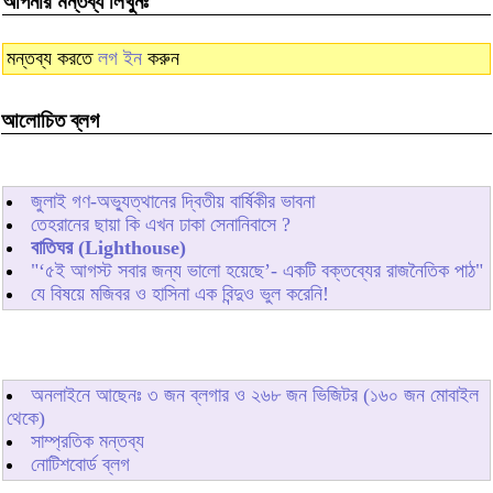
আপনার মন্তব্য লিখুনঃ
মন্তব্য করতে
লগ ইন
করুন
আলোচিত ব্লগ
জুলাই গণ-অভ্যুত্থানের দ্বিতীয় বার্ষিকীর ভাবনা
তেহরানের ছায়া কি এখন ঢাকা সেনানিবাসে ?
বাতিঘর (Lighthouse)
"‘৫ই আগস্ট সবার জন্য ভালো হয়েছে’- একটি বক্তব্যের রাজনৈতিক পাঠ"
যে বিষয়ে মজিবর ও হাসিনা এক বিন্দুও ভুল করেনি!
অনলাইনে আছেনঃ
৩
জন ব্লগার ও
২৬৮
জন ভিজিটর (১৬০ জন মোবাইল
থেকে)
সাম্প্রতিক মন্তব্য
নোটিশবোর্ড ব্লগ