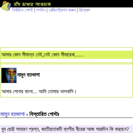
নির্বাচিত পোস্ট
|
লগইন
|
রেজিস্ট্রেশন করুন
|
রিফ্রেস
আমার কোন সীমান্ত নেই,নেই কোন সীমারেখা......
মামুন হতভাগা
আমার সোনার বাংলা... আমি তোমায় ভালবাসি।
মামুন হতভাগা
› বিস্তারিত পোস্টঃ
খুব ছোট্ট সাধারণ প্রশ্ন, জাতীয়তাবাদী ব্লগীয় বীরেরা আজ সারাদিন কি করছেন?