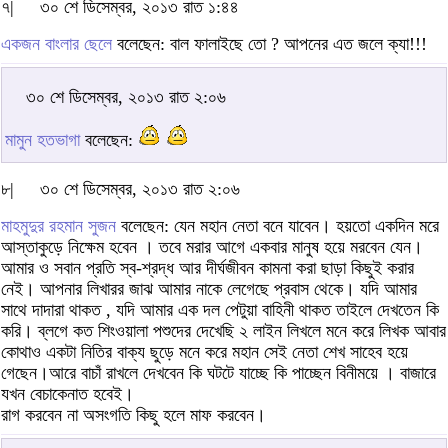
৭|
৩০ শে ডিসেম্বর, ২০১৩ রাত ১:৪৪
একজন বাংলার ছেলে
বলেছেন: বাল ফালাইছে তো ? আপনের এত জলে ক্যা!!!
৩০ শে ডিসেম্বর, ২০১৩ রাত ২:০৬
মামুন হতভাগা
বলেছেন:
৮|
৩০ শে ডিসেম্বর, ২০১৩ রাত ২:০৬
মাহমুদুর রহমান সুজন
বলেছেন: যেন মহান নেতা বনে যাবেন। হয়তো একদিন মরে
আস্তাকুড়ে নিক্ষেম হবেন । তবে মরার আগে একবার মানুষ হয়ে মরবেন যেন।
আমার ও সবান প্রতি স্ব-শ্রদ্ধ আর দীর্ঘজীবন কামনা করা ছাড়া কিছুই করার
নেই। আপনার লিখারর জাঝ আমার নাকে লেগেছে প্রবাস থেকে। যদি আমার
সাথে দাদারা থাকত , যদি আমার এক দল পেটুয়া বাহিনী থাকত তাইলে দেখতেন কি
করি। ব্লগে কত শিংওয়ালা পশুদের দেখেছি ২ লাইন লিখলে মনে করে লিখক আবার
কোথাও একটা নিতির বাক্য ছুড়ে মনে করে মহান সেই নেতা শেখ সাহেব হয়ে
গেছেন।আরে বাচাঁ রাখলে দেখবেন কি ঘটটে যাচ্ছে কি পাচ্ছেন বিনীময়ে । বাজারে
যখন বেচাকেনাত হবেই।
রাগ করবেন না অসংগতি কিছু হলে মাফ করবেন।