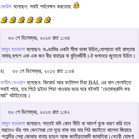
জেরিফ
বলেছেন: সবাই পর্যবেক্ষন করতেছে
৩০ শে ডিসেম্বর, ২০১৩ রাত ১:৩৫
মামুন হতভাগা
বলেছেন: ভণ্ডামির একটা সীমা থাকা উচিত,যোগ্যতা নাই রাস্তায়
নামার,ব্লগে এক এক জন বীর বাহাদুর বা বুদ্ধিজীবী।ঐ গুলানরে জুতানো উচিত।
৪|
৩০ শে ডিসেম্বর, ২০১৩ রাত ১:৩৪
ফাহীম দেওয়ান
বলেছেন: কিবোর্ড আর ফটোসপ দিয়া BAL এর বাল ফেলাইতে
সবাই পারে, তয় পিঠে দুইডা পিডা খাওয়ার ভয়ে ঘরে বইসাই "ডেমোক্রাসি ফর
মার্চ" ঘটাইতেছে।
৩০ শে ডিসেম্বর, ২০১৩ রাত ১:৪২
মামুন হতভাগা
বলেছেন: সত্যই যদি কোন নীতি বা আদর্শ বুকে ধারণ করি তবে
মরতেও ভঁয় পাব কেন?মরা তো দূরে থাক যার যার পিঠ বাচাইতে খালেদা জিয়ারে
শতাব্দীর সেরা জোকার বানায় ছাড়ল আজ জাতীয়তাবাদী জামাতিরা।নেত্রী ঘোষণা