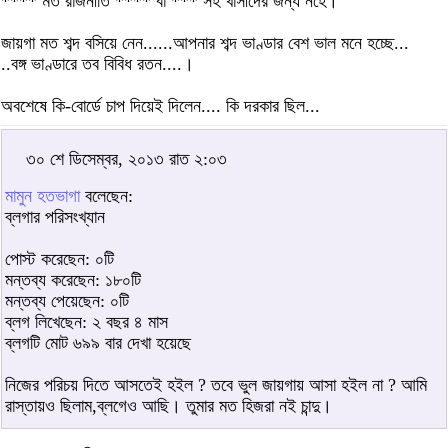
**** মত রাজনীতি **** বা *** সহ খাসীদের জন্য নহে।
জায়গা মত শব্দ বসিয়ে নেন......আপনার শব্দ ভাণ্ডার বেশ ভাল মনে হচ্ছে...
..বঙ্গ ভাণ্ডারে তব বিবিধ রতন....।
অবশেষে কি-বোর্ডে চাপ দিয়েই দিলেন.... কি দরকার ছিল...
৩০ শে ডিসেম্বর, ২০১৩ রাত ২:০৩
মামুন হতভাগা
বলেছেন:
ব্লগার পরিসংখ্যান
পোস্ট করেছেন: ০টি
মন্তব্য করেছেন: ১৮০টি
মন্তব্য পেয়েছেন: ০টি
ব্লগ লিখেছেন: ২ বছর ৪ মাস
ব্লগটি মোট ৬৯৯ বার দেখা হয়েছে
নিজের পরিচয় দিতে আসতেই হইল ? তবে ভুল জায়গায় আসা হইল না ? আমি
রাস্তায়ও ছিলাম,ব্লগেও আছি। তুমার মত হিজরা নই চান্দু।