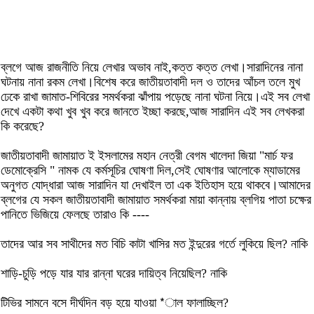
ব্লগে আজ রাজনীতি নিয়ে লেখার অভাব নাই,কত্ত কত্ত লেখা।সারাদিনের নানা
ঘটনায় নানা রকম লেখা।বিশেষ করে জাতীয়তাবাদী দল ও তাদের আঁচল তলে মুখ
ঢেকে রাখা জামাত-শিবিরের সমর্থকরা ঝাঁপায় পড়েছে নানা ঘটনা নিয়ে।এই সব লেখা
দেখে একটা কথা খুব খুব করে জানতে ইচ্ছা করছে,আজ সারাদিন এই সব লেখকরা
কি করেছে?
জাতীয়তাবাদী জামায়াত ই ইসলামের মহান নেত্রী বেগম খালেদা জিয়া "মার্চ ফর
ডেমোক্রেসি " নামক যে কর্মসূচির ঘোষণা দিল,সেই ঘোষণার আলোকে ম্যাডামের
অনুগত যোদ্ধারা আজ সারাদিন যা দেখাইল তা এক ইতিহাস হয়ে থাকবে।আমাদের
ব্লগের যে সকল জাতীয়তাবাদী জামায়াত সমর্থকরা মায়া কান্নায় ব্লগিয় পাতা চক্ষের
পানিতে ভিজিয়ে ফেলছে তারাও কি ----
তাদের আর সব সাথীদের মত বিচি কাটা খাসির মত ইন্দুরের গর্তে লুকিয়ে ছিল? নাকি
শাড়ি-চুড়ি পড়ে যার যার রান্না ঘরের দায়িত্ব নিয়েছিল? নাকি
টিভির সামনে বসে দীর্ঘদিন বড় হয়ে যাওয়া *াল ফালাচ্ছিল?