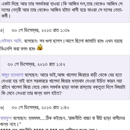
একটা দিছে আর তার সমর্থকরা হাওয়া।কি আজিব দল,তার থেকেও আজিব সে
দলের নেত্রী আর তার থেকেও আজিব হটাত খাসী হয়ে যাওয়া সে দলের নেতা-
কর্মী।
৫|
৩০ শে ডিসেম্বর, ২০১৩ রাত ১:৩৯
বেঈমান আমি.
বলেছেন: সব গুলা ছাগল।আগে ছিলো জামাতি ছাগু এখন হয়ছে
বিএনপি করা বলদ ছাগু
৩০ শে ডিসেম্বর, ২০১৩ রাত ১:৫২
মামুন হতভাগা
বলেছেন: আরে ভাই,আজ খালেদা জিয়ারে বাড়ী থেকে বের হতে
দেওয়া হয় নাই বলে সরকাররে খালেদা জিয়ার ধন্যবাদ দেওয়া উচিত কারন নয়া
পল্টনে খালেদা জিয়া যেয়ে কোন সমর্থক ছাড়া ফাকা রাস্তায় বক্তৃতা দিলে বিষয়টা
কি মেনে নেওয়া তার জন্য ভাল হইত?
৬|
৩০ শে ডিসেম্বর, ২০১৩ রাত ১:৪০
ঘাষফুল
বলেছেন: হমমমম....ঠিক কইছেন..'রাজনীতি বাচ্চা বা বীচি ছাড়া খাসীদের
জন্য নহে।"