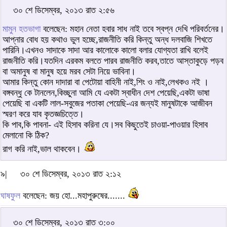
৩০ শে ডিসেম্বর, ২০১৩ রাত ২:৫৬
মামুন হতভাগা
বলেছেন: মহান নেতা হবার সাধ নাই তবে স্বপ্ন দেখি পরিবর্তনের।
আপ্নার বোধ হয় কথাও ভুল হচ্ছে,রাজনীতি করি কিন্তু অন্ধ দলবাজি শিখতে
পারিনি।এখনও সাদাকে সাদা আর কালোকে কালো বলার যোগ্যতা রাখি বলেই
রাজনীতি করি।যতদিন এরকম বলতে পারব রাজনীতি করব,তাতে আস্তাকুড়ে পড়ব
বা অমানুষ বা মানুষ হয়ে মরব সেটা নিয়ে ভাবিনা।
আমার কিন্তু কোন দাদারা বা পেটোয়া বাহিনী নাই,শিং ও নাই,লেখকও নই ।
বঙ্গবন্ধু কে টানলেন,কিচ্ছুনা আমি যে একটা স্বাধীন দেশ পেয়েছি,একটা ভাষা
পেয়েছি বা একটি লাল-সবুজের পতাকা পেয়েছি-এর জন্যই মানুষটাকে আজীবন
স্মরণ করে যাব কৃতজ্ঞচিত্তে।
কি পাব,কি পাবনা- এই হিসাব করিনা যে।সব কিছুতেই চাওয়া-পাওয়ার হিসাব
মেলানো কি ঠিক?
রাগ করি নাই,ভাল থাকবেন।
৯|
৩০ শে ডিসেম্বর, ২০১৩ রাত ২:১২
ঘাষফুল
বলেছেন: জয় হো...মহাপুরুষের.......
৩০ শে ডিসেম্বর, ২০১৩ রাত ৩:০০