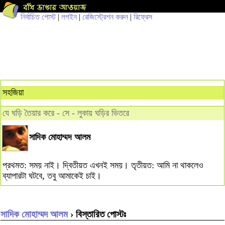
নির্বাচিত পোস্ট
|
লগইন
|
রেজিস্ট্রেশন করুন
|
রিফ্রেস
সহজিয়া
যে ঘড়ি তৈয়ার করে - সে - লুকায় ঘড়ির ভিতরে
সাদিক মোহাম্মদ আলম
প্রথমত: সময় নাই। দ্বিতীয়ত এখনই সময়। তৃতীয়ত: আমি না থাকলেও
ব্যাপারটা ঘটবে, তবু আমাকেই চাই।
সাদিক মোহাম্মদ আলম
› বিস্তারিত পোস্টঃ