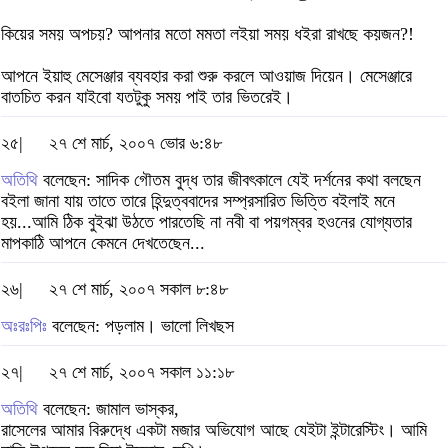
কিয়ের সময় অপচয়? আপনার মতো মমতা লইয়া সময় ধইরা রাখছে কয়জন?!
আপনে ইয়াহু মেসেঞ্জার ব্যবহার করা শুরু করলে আওয়াজ দিয়েন। মেসেঞ্জারে
বাতচিত করন যাইবো যতটুকু সময় পাই তার ভিতরেই।
২৫|
২৭ শে মার্চ, ২০০৭ ভোর ৬:৪৮
অতিথি
বলেছেন: সাদিক গৌতম বুদ্ধ তার জীবৎকালে যেই দর্শনের কথা বলছেন
বইলা জানা যায় তাতে তারে হিন্দুত্ববাদের সম্প্রসারিত ভিত্তি বইলাই মনে
হয়...আমি ঠিক বুইঝা উঠতে পারতেছি না নবী বা পয়গম্বর হওনের যোগ্যতার
মাপকাঠি আপনে কেমনে দেখতেছেন...
২৬|
২৭ শে মার্চ, ২০০৭ সকাল ৮:৪৮
অঃরঃপিঃ
বলেছেন: পড়লাম। ভালো লিখছস
২৭|
২৭ শে মার্চ, ২০০৭ সকাল ১১:১৮
অতিথি
বলেছেন: জামাল ভাস্কর,
রাসেলের আমার বিরুদ্ধে একটা মজার অভিযোগ আছে যেইটা ইন্টারেস্টিং। আমি