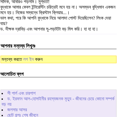
সাদিক, আবারও পড়লাম। মুগ্ধতা!
বুদ্ধাকে আমার কেবল ইন্টারেস্টিং চরিত্রই মনে হয় না। অসম্ভব বুদ্ধিমান একজন
মনে হয়। নিজের সম্বন্ধে ক্রিস্টাল ক্লিয়ার...।
ভাল কথা, পরে কি আপনি বুদ্ধাকে নিয়ে আলাদা পোস্ট দিয়েছিলেন? লিংক দেয়া
যায়?
ড. দীক্ষক দ্রাবিড় এবং আপনার সু-লড়াইটা বড় মিস করি। হা হা হা।
আপনার মন্তব্য লিখুনঃ
মন্তব্য করতে
লগ ইন
করুন
আলোচিত ব্লগ
সী পার্ল এবং চারপাশ
ড. ইরফান আল-হোসাইনীর রহস্যজনক মৃত্যু - জীবনের চেয়ে কোনো সম্পর্ক
বড় নয়
জলসার আসর
ছোট গল্পঃ শেষ জীবনে