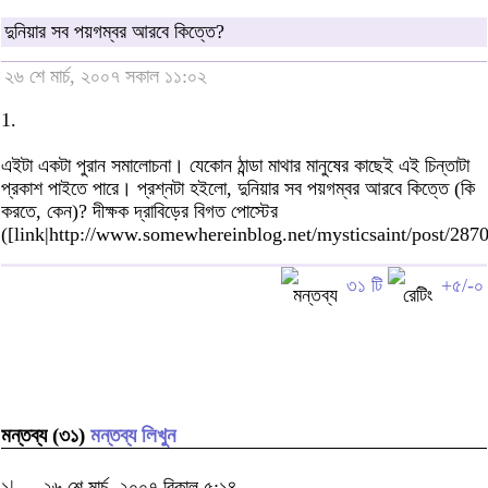
দুনিয়ার সব পয়গম্বর আরবে কিত্তে?
২৬ শে মার্চ, ২০০৭ সকাল ১১:০২
1.
এইটা একটা পুরান সমালোচনা। যেকোন ঠান্ডা মাথার মানুষের কাছেই এই চিন্তাটা
প্রকাশ পাইতে পারে। প্রশ্নটা হইলো, দুনিয়ার সব পয়গম্বর আরবে কিত্তে (কি
করতে, কেন)? দীক্ষক দ্রাবিড়ের বিগত পোস্টের
([link|http://www.somewhereinblog.net/mysticsaint/post/28
৩১ টি
+৫/-০
মন্তব্য (৩১)
মন্তব্য লিখুন
১|
২৬ শে মার্চ, ২০০৭ বিকাল ৫:১৪