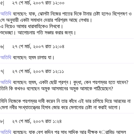
৫|
২৭ শে মার্চ, ২০০৭ রাত ১২:০০
অতিথি
বলেছেন: যাক, ঝোলটা নিজের পাতের দিকে টানার চেষ্টা হলেও বিশ্লেষণ ও
সে অনুযায়ী একটা সমাধান দেয়ার পরিশ্রম আছে লেখায়।
এ নিয়েও আমার ধারাবাহিকেও লিখবো।
শুভেচ্ছা। আলোচনায় গতি সঞ্চার করার জন্য।
৬|
২৭ শে মার্চ, ২০০৭ রাত ১২:০৪
অতিথি
বলেছেন: হুমম চালায় যা।
৭|
২৭ শে মার্চ, ২০০৭ রাত ১২:১১
অতিথি
বলেছেন: হুমম, একটা ছোট্ট প্রশ্ন। বুদ্ধা, কেন পয়গম্বর হতে যাবেন?
তিনি কি কখনও বলেছেন অমুক আসমানের অমুক আমাকে পাঠিয়েছেন?
যিনি নিজেকে পয়গম্বর দাবী করেন নি তার কাঁধে এই ভার চাপিয়ে দিয়ে আরবের না
মেলা নবীর সংখ্যাতত্ত্বের হিসাব জোর করে মেলানোর চেষ্টা না করাই ভালো।
৮|
২৭ শে মার্চ, ২০০৭ রাত ১:২৪
অতিথি
বলেছেন: যাক বেশ কদিন পর সাধু সাদিক আর দীক্ষক দ্্রাবিড় আসল