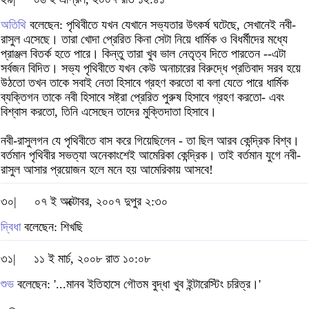
অতিথি
বলেছেন: পৃথিবীতে যখন যেখানে সভ্যতার উৎকর্ষ ঘটেছে, সেখানেই নবী-
রাসুল এসেছে। তারা খোদা প্রেরিত কিনা সেটা নিয়ে ধার্মিক ও বিধর্মীদের মধ্যে
প্রাঞ্জল বিতর্ক হতে পারে। কিন্তু তারা খুব ভাল নেতৃত্ব দিতে পারতেন --এটা
সর্বজন বিদিত। সভ্য পৃথিবীতে যখন কেউ অনাচারের বিরুদ্ধে প্রতিবাদ সরব হয়ে
উঠতো তখন তাকে সবাই নেতা হিসাবে গ্রহণ করতো বা বলা যেতে পারে ধার্মিক
ব্যক্তিগন তাকে নবী হিসাবে সষ্ট্রা প্রেরিত পুরুষ হিসাবে গ্রহণ করতো- এবং
বিশ্বাস করতো, তিনি এসেছেন তাদের মুক্তিদাতা হিসাবে।
নবী-রাসুলগন যে পৃথিবীতে বাস করে গিয়েছিলেন - তা ছিল আরব কেন্দ্রিক বিশ্ব।
বর্তমান পৃথিবীর সভত্যা অনেকাংশেই আমেরিকা কেন্দ্রিক। তাই বর্তমান যুগে নবী-
রাসুল আসার প্রয়োজন হলে মনে হয় আমেরিকায় আসবে!
৩০|
০৭ ই অক্টোবর, ২০০৭ দুপুর ২:৩০
দ্বিধা
বলেছেন: শিখছি
৩১|
১১ ই মার্চ, ২০০৮ রাত ১০:০৮
শুভ
বলেছেন: ‌'...মানব ইতিহাসে গৌতম বুদ্ধা খুব ইন্টারেস্টিং চরিত্র।'