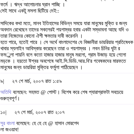
ফর্মে । ঋদ্ধ আলোচনার ঘ্রান পাচ্ছি ।
সেই সাথে একটু মসলা ছিটিয়ে দেই::
সাদিকের কথা মতে, মানব ইতিহাসের বিভিন্ন সময়ে যারা মানুষের মুক্তি র জন্য
অবদান রেখেছেন তাদের সকলেরই পয়গাম্বর হবার একটা সম্ভাবনা আছে যদি ও
তারা নিজেদের কোনো ঐশী ক্ষমতার দাবী করেননি ।
হতে পারে, হতেই পারে । সে অর্থে বাংলাদেশের যে বিজ্ঞানীরা ডায়রিয়ার প্রতিষেধক
খাবার স্যলাইন আবিস্কার করেছেন তারা ও পয়গাম্বর । লবন চিনির ঘুটা র
ফমর্ুলা পায়নি বলে কতো হাজার হাজার মানুষ মরলো, গ্রাম উজাড় হয়ে গেলো
মড়কে । হয়তো ঈশ্বর অবশেষে আই.সি.ডিডি.আর.বি'র গবেষকদের মারফতে
মানুষের জন্য ডায়রিয়া মুক্তির ফর্মুলা পাঠিয়েছেন ।
৯|
২৭ শে মার্চ, ২০০৭ রাত ১:৫৯
অতিথি
বলেছেন: সহমত @ পোস্ট। বিশেষ করে শেষ প্যারাগ্রাফটা সবচেয়ে
গুরুত্বপূর্ণ।
১০|
২৭ শে মার্চ, ২০০৭ রাত ২:০৭
সুর বাংলা
বলেছেন: হে হে হে @ হাসান মোরশেদ
লা জওয়াব!