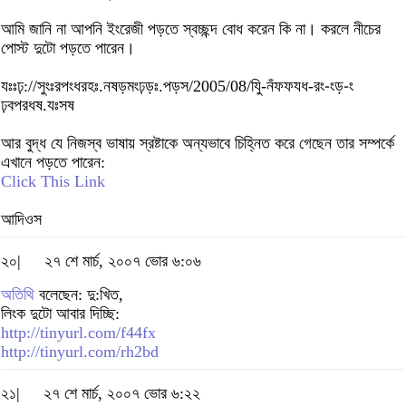
আমি জানি না আপনি ইংরেজী পড়তে স্বচ্ছন্দ বোধ করেন কি না। করলে নীচের
পোস্ট দুটো পড়তে পারেন।
যঃঃঢ়://সুংঃরপংধরহঃ.নষড়মংঢ়ড়ঃ.পড়স/2005/08/যিু-নঁফফযধ-রং-ংড়-ং
ঢ়বপরধষ.যঃসষ
আর বুদ্ধ যে নিজস্ব ভাষায় স্রষ্টাকে অন্যভাবে চিহ্নিত করে গেছেন তার সম্পর্কে
এখানে পড়তে পারেন:
Click This Link
আদিওস
২০|
২৭ শে মার্চ, ২০০৭ ভোর ৬:০৬
অতিথি
বলেছেন: দু:খিত,
লিংক দুটো আবার দিচ্ছি:
http://tinyurl.com/f44fx
http://tinyurl.com/rh2bd
২১|
২৭ শে মার্চ, ২০০৭ ভোর ৬:২২