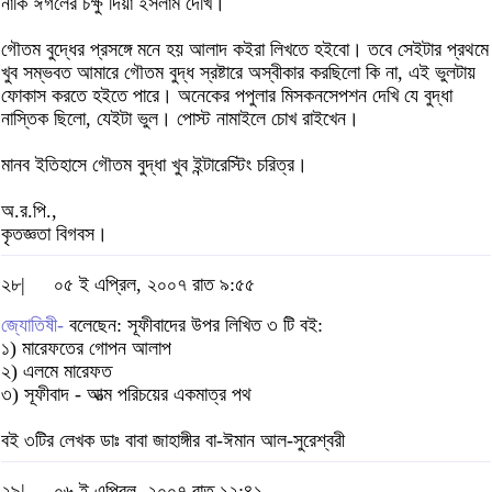
নাকি ঈগলের চক্ষু দিয়া ইসলাম দেখি।
গৌতম বুদ্ধের প্রসঙ্গে মনে হয় আলাদ কইরা লিখতে হইবো। তবে সেইটার প্রথমে
খুব সম্ভবত আমারে গৌতম বুদ্ধ স্রষ্টারে অস্বীকার করছিলো কি না, এই ভুলটায়
ফোকাস করতে হইতে পারে। অনেকের পপুলার মিসকনসেপশন দেখি যে বুদ্ধা
নাস্তিক ছিলো, যেইটা ভুল। পোস্ট নামাইলে চোখ রাইখেন।
মানব ইতিহাসে গৌতম বুদ্ধা খুব ইন্টারেস্টিং চরিত্র।
অ.র.পি.,
কৃতজ্ঞতা বিগবস।
২৮|
০৫ ই এপ্রিল, ২০০৭ রাত ৯:৫৫
জ্যোতিষী-
বলেছেন: সূফীবাদের উপর লিখিত ৩ টি বই:
১) মারেফতের গোপন আলাপ
২) এলমে মারেফত
৩) সূফীবাদ - আত্ম পরিচয়ের একমাত্র পথ
বই ৩টির লেখক ডাঃ বাবা জাহাঙ্গীর বা-ঈমান আল-সুরেশ্বরী
২৯|
০৬ ই এপ্রিল, ২০০৭ রাত ১২:৪১