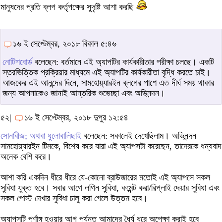
মানুষদের প্রতি ব্লগ কর্তৃপক্ষের সুদৃষ্টি আশা করছি
১৬ ই সেপ্টেম্বর, ২০১৮ বিকাল ৫:৪৬
নোটিশবোর্ড
বলেছেন: বর্তমানে এই অ্যাপটির কার্যকারীতার পরীক্ষা চলছে। একটি
স্তরভিত্তিক প্রক্রিয়ার মাধ্যমে এই অ্যাপটির কার্যকারীতা বৃদ্ধি করতে চাই।
আজকের এই আনন্দের দিনে, সামহোয়্যারইন ব্লগের পাশে এত দীর্ঘ সময় থাকার
জন্য আপনাকেও জানাই আন্তরিক শুভেচ্ছা এবং অভিনন্দন।
৫২|
১৬ ই সেপ্টেম্বর, ২০১৮ দুপুর ১২:৫৪
সোনাবীজ; অথবা ধুলোবালিছাই
বলেছেন: সকালেই দেখেছিলাম। অভিনন্দন
সামহোয়্যারইন টিমকে, বিশেষ করে যারা এই অ্যাপসটা করেছেন, তাদেরকে ধন্যবাদ
অনেক বেশি করে।
আশা করি একদিন ধীরে ধীরে যে-কোনো ব্রাউজারের মতোই এই অ্যাপসে সকল
সুবিধা যুক্ত হবে। সবার আগে লগিন সুবিধা, কমেন্ট করা/রিপ্লাই দেয়ার সুবিধা এবং
সকল পোস্ট দেখার সুবিধা চালু করা গেলে উত্তম হবে।
অ্যাপসটি পূর্ণাঙ্গ হওয়ার আগ পর্যন্ত আমাদের ধৈর্য ধরে অপেক্ষা করাই হবে