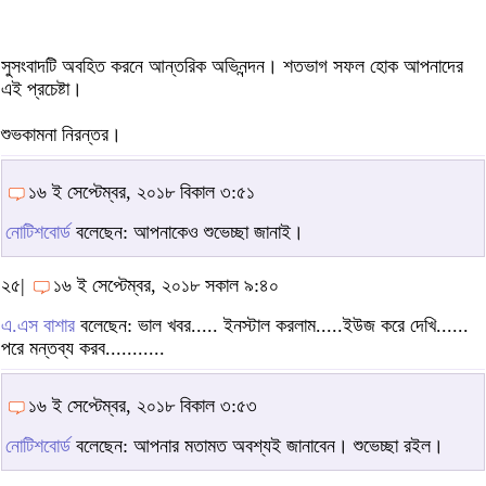
সুসংবাদটি অবহিত করনে আন্তরিক অভিনন্দন। শতভাগ সফল হোক আপনাদের
এই প্রচেষ্টা।
শুভকামনা নিরন্তর।
১৬ ই সেপ্টেম্বর, ২০১৮ বিকাল ৩:৫১
নোটিশবোর্ড
বলেছেন: আপনাকেও শুভেচ্ছা জানাই।
২৫|
১৬ ই সেপ্টেম্বর, ২০১৮ সকাল ৯:৪০
এ.এস বাশার
বলেছেন: ভাল খবর..... ইনস্টাল করলাম.....ইউজ করে দেখি......
পরে মন্তব্য করব...........
১৬ ই সেপ্টেম্বর, ২০১৮ বিকাল ৩:৫৩
নোটিশবোর্ড
বলেছেন: আপনার মতামত অবশ্যই জানাবেন। শুভেচ্ছা রইল।