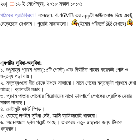
২৬|
১৬ ই সেপ্টেম্বর, ২০১৮ সকাল ১০:০১
পাঠকের প্রতিক্রিয়া !
বলেছেন: 4.46MB এর appটা ডাউনলোড দিয়ে একটু
নেড়েচেড়ে দেখলাম। পুরোই সাদাকালো।
(ইমোর পরিবর্তে ￼ দেখাবে)
এ্যপটির সুবিধা-অসুবিধা:
১. শুধুমাত্র প্রথম পাতা(১৫টি পোস্ট) এবং নির্বাচিত পাতার কয়েকটা পোষ্ট ও
মন্তব্য পড়া যায়।
২. মন্তব্যগুলো নীচ থেকে উপরে সাজানো। মানে শেষের মন্তব্যটা প্রথমে দেখা
যাচ্ছে। ব্যাপারটা মজার।
৩. প্রথম পাতায় পোস্টের শিরোনামের সাথে ডানপার্শে লেখকের প্রোপিক দেয়ায়
দারুন লাগছে।
৪. মোটামুটি ফার্স্ট স্পিড।
৫. যেহেতু লগইন সুবিধা নেই, আমি ব্রাউজারেই থাকবো।
৬. অনেকগুলো দুর্বল পয়েন্ট আছে। তারপরও নতুন appএর জন্য টিমকে
ধন্যবাদ।