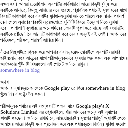
সক্ষম হব। আমরা চেয়েছিলাম অ্যাপটির কার্যকারিতা আরো কিছুটা বৃদ্ধি করে
সবাইকে জানাতে, কিন্তু আমাদের মনে হয়েছে, প্রাথমিক পর্যায়েই ব্লগারদের সাথে
বিষয়টি ভাগাভাগি করে এ্যপটির সুবিধা-অসুবিধা জানতে পারলে এবং নানান পরামর্শ
নেয়া গেলে এ্যাপের পরবর্তী স্তরগুলোতে সুনির্দিষ্ট বিষয়ে উদ্যোগ নিতে সুবিধা
হবে। পাশাপাশি ব্লগারদের অনেকদিনের চাওয়াটি পূরণ হতে যাচ্ছে এই সংবাদটিও
সবাইকে পৌঁছে দিয়ে আনন্দটি ভাগাভাগি করে নেয়ার জন্যই এই পোষ্ট। আপনাদের
পর্যবেক্ষণ, পরীক্ষণ, পরামর্শ জানিয়ে দিন।
নীচের লিঙ্কটিতে ক্লিক করে আপনার এ্যানড্রয়েড মোবাইলে অ্যাপটি সরাসরি
ডাইনলোড করে আনন্দের সাথে পরীক্ষামূলকভাবে ব্যবহার শুরু করুন এবং আপনাদের
অভিজ্ঞতার খুঁটিনাটি বিষয়গুলো এই পোস্টে জানিয়ে রাখুন।
somewhere in blog
অথবা
আপনার এ্যানড্রয়েড থেকে Google play তে গিয়ে somewhere in blog
খুঁজে নিন এবং ইন্সটল করুন।
পরীক্ষামূলক পর্যায়ের এই সংস্করণটি পাওয়া যাবে Google play'র X
Solutions Limited এর প্রোফাইলে, যাঁরা আমাদের জন্যে এই এ্যাপের
কাজটি করছেন। জানিয়ে রাখছি যে, সামহোয়্যারইন ব্লগের পরিপূর্ন অ্যাপটি পেতে
আমাদের আরো কিছুটা সময় প্রয়োজন হবে এবং পর্যায়ক্রমে বিভিন্ন সুবিধা সংযোগ