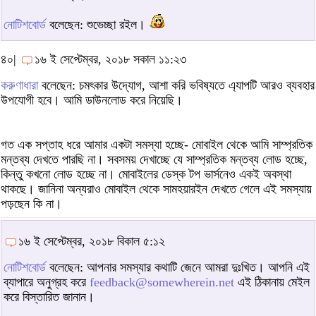
নোটিশবোর্ড
বলেছেন: শুভেচ্ছা রইল।
৪০|
১৬ ই সেপ্টেম্বর, ২০১৮ সকাল ১১:২৩
করুণাধারা
বলেছেন: চমৎকার উদ্যোগ, আশা করি ভবিষ্যতে এ‍্যাপটি আরও ব্যবহার
উপযোগী হবে। আমি ডাউনলোড করে নিয়েছি।
গত এক সপ্তাহ ধরে আমার একটা সমস্যা হচ্ছে- মোবাইল থেকে আমি সাম্প্রতিক
মন্তব্য দেখতে পারছি না। সবসময় দেখাচ্ছে যে সাম্প্রতিক মন্তব্য লোড হচ্ছে,
কিন্তু কখনো লোড হচ্ছে না। মোবাইলের ডেস্ক টপ ভার্সনেও একই অবস্থা
থাকছে। জানিনা অন্যরাও মোবাইল থেকে সামহয়ারইন দেখতে গেলে এই সমস্যায়
পড়ছেন কি না।
১৬ ই সেপ্টেম্বর, ২০১৮ বিকাল ৫:১২
নোটিশবোর্ড
বলেছেন: আপনার সমস্যার কথাটি জেনে আমরা দুঃখিত। আপনি এই
ব্যাপারে অনুগ্রহ করে
feedback@somewherein.net
এই ঠিকানায় মেইল
করে বিস্তারিত জানান।