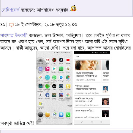
নোটিশবোর্ড
বলেছেন: আপনাকেও ধন্যবাদ
৪৯|
১৬ ই সেপ্টেম্বর, ২০১৮ দুপুর ১২:৪৩
সাহাদাত উদরাজী
বলেছেন: ভাল উদ্দোগ, অভিনন্দন। তবে লগইন সুবিধা না থাকার
কারনে মন খারাপ হয়ে গেল, সার্চ অফশন দিতে হবে! আশা করি এই সকল সুবিধা
আসবে। বাকী আনন্দের, আরো দেখি। পরে বলা যাবে, আপাতত আমার মোবাইলের
অবস্থা জানিয়ে দেই!