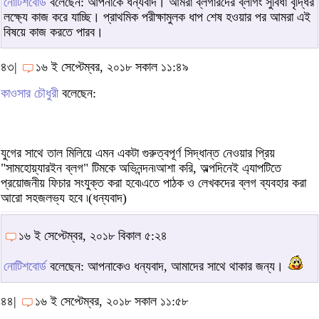
নোটিশবোর্ড
বলেছেন: আপনাকে ধন্যবাদ। আমরা ব্লগারদের ব্লগিং সুবিধা বৃদ্ধির
লক্ষ্যে কাজ করে যাচ্ছি। প্রাথমিক পরীক্ষামুলক ধাপ শেষ হওয়ার পর আমরা এই
বিষয়ে কাজ করতে পারব।
৪৩|
১৬ ই সেপ্টেম্বর, ২০১৮ সকাল ১১:৪৯
কাওসার চৌধুরী
বলেছেন:
যুগের সাথে তাল মিলিয়ে এমন একটা গুরুত্বপূর্ণ সিদ্ধান্ত নেওয়ার প্রিয়
"সামহোয়্যারইন ব্লগ" টিমকে অভিনন্দন৷আশা করি, অল্পদিনেই এ্যাপটিতে
প্রয়োজনীয় ফিচার সংযুক্ত করা হবে৷এতে পাঠক ও লেখকদের ব্লগ ব্যবহার করা
আরো সহজলভ্য হবে ৷(ধন্যবাদ)
১৬ ই সেপ্টেম্বর, ২০১৮ বিকাল ৫:২৪
নোটিশবোর্ড
বলেছেন: আপনাকেও ধন্যবাদ, আমাদের সাথে থাকার জন্য।
৪৪|
১৬ ই সেপ্টেম্বর, ২০১৮ সকাল ১১:৫৮