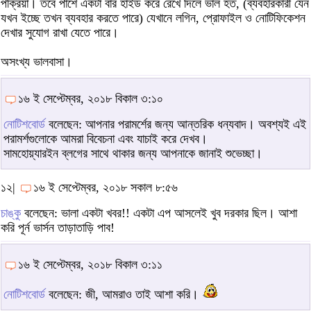
পক্রিয়া। তবে পাশে একটা বার হাইড করে রেখে দিলে ভাল হত, (ব্যবহারকারী যেন
যখন ইচ্ছে তখন ব্যবহার করতে পারে) যেখানে লগিন, প্রোফাইল ও নোটিফিকেশন
দেখার সুযোগ রাখা যেতে পারে।
অসংখ্য ভালবাসা।
১৬ ই সেপ্টেম্বর, ২০১৮ বিকাল ৩:১০
নোটিশবোর্ড
বলেছেন: আপনার পরামর্শের জন্য আন্তরিক ধন্যবাদ। অবশ্যই এই
পরামর্শগুলোকে আমরা বিবেচনা এবং যাচাই করে দেখব।
সামহোয়্যারইন ব্লগের সাথে থাকার জন্য আপনাকে জানাই শুভেচ্ছা।
১২|
১৬ ই সেপ্টেম্বর, ২০১৮ সকাল ৮:৫৬
চাঙ্কু
বলেছেন: ভালা একটা খবর!! একটা এপ আসলেই খুব দরকার ছিল। আশা
করি পূর্ন ভার্সন তাড়াতাড়ি পাব!
১৬ ই সেপ্টেম্বর, ২০১৮ বিকাল ৩:১১
নোটিশবোর্ড
বলেছেন: জী, আমরাও তাই আশা করি।