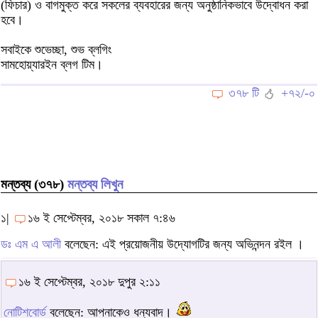
(ফিচার) ও বাগমুক্ত করে সকলের ব্যবহারের জন্য অনুষ্ঠানিকভাবে উদ্বোধন করা
হবে।
সবাইকে শুভেচ্ছা, শুভ ব্লগিং
সামহোয়্যারইন ব্লগ টিম।
৩৭৮ টি
+৭২/-০
মন্তব্য (৩৭৮)
মন্তব্য লিখুন
১|
১৬ ই সেপ্টেম্বর, ২০১৮ সকাল ৭:৪৬
ডঃ এম এ আলী
বলেছেন: এই প্রয়োজনীয় উদ্যোগটির জন্য অভিনন্দন রইল ।
১৬ ই সেপ্টেম্বর, ২০১৮ দুপুর ২:১১
নোটিশবোর্ড
বলেছেন: আপনাকেও ধন্যবাদ।