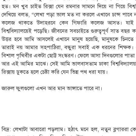
হত। মন খুব চাইত রিক্সা যেন রমনার সামনে দিয়ে না গিয়ে বিশ্
দেখিয়ে বলত, “লেখা পড়া ভাল মত না করলে এখানে চান্স পাবে 
কলেজ থাকতে উদাহরনে কেন গিফারি কলেজ আসত। যাই 
বিশ্ববিদ্যালয়েই পড়েছি। জীবনের সবচাইতে গুরুত্বপূর্ণ সাত বছর কা
উত্তর হবে আমি আসলেই এখানে মানুষ হয়েছি, মানুষকে চিনতে শ
তারাই নয় আমার সহপাঠিরা, বন্ধুরা সবাই এক ধরনের শিক্ষক। এ
বিশাল পৃথিবীর একটা ছোট্ট সংস্করণ। ফেলে আসা দিনগুলোর পাতা
আর এই আমির মাঝে। সেই আমি ভালবাসতাম ঢাকা বিশ্ববিদ্যালয়ক
রিক্সায় ঢুকতে হলে চেষ্টা করি যেন ভিন্ন পথ ধরা যায়।
জারুল ফুলগুলো এখন আর মান ভাঙ্গাতে পারে না।
বিদ্র: লেখাটা আবারো পড়লাম। হঠাৎ মনে হল, নতুন ব্লগাররা ক