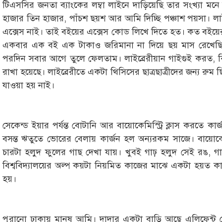
টিএসসির জনতা ব্যাংকের লম্বা লাইনে দাড়িয়েছি তার সংখ্যা মন
হাজার তিন হাজার, পাঁচশ ছয়শ আর আমি দিচ্ছি পঞ্চাশ পয়সা। লাই
এক্সেস নাই। তাই বইয়ের এক্সেস কোড লিখে দিতে হত। কত বইয়ের
একবার এক বই এক টাকাও জরিমানা না দিয়ে ছয় মাস রেখেছি
পরদিন সবার আগে তুলে ফেলতাম। লাইব্রেরীয়ান গাইগুই করত, কি
রাখা হয়েছে। লাইব্রেরীতে একটা থিসিসের ছাত্রছাত্রীদের জন্য র
যাওয়া হয় নাই।
সেকেন্ড ইয়ার পর্যন্ত বোটানি আর বায়োকেমিস্ট্রি ক্লাস করতে কার
বসন্ত ঋতুতে ভোরের বেলায় কার্জন হল অন্যরকম সাজে। বায়োকেমিস
চারটা হলুদ ফুলের গাছ দেখা যায়। খুবই গাঢ় হলুদ সেই রঙ, গ
বিশ্ববিদ্যালয়ের অল্প কয়টা নিয়মিত কাজের মাঝে একটা হয়ত কা
হয়।
পুরানো ঢাকায় মানুষ আমি। দাদার একটা বাড়ি আছে এলিফেন্ট 