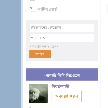
নোটিশ বোর্ড
পাসওয়ার্ড ভুলে গেছেন?
পোস্টটি যিনি লিখেছেন
বিবর্তনবাদী
অনুসরণ করুন