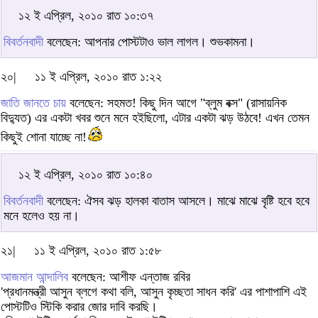
১২ ই এপ্রিল, ২০১০ রাত ১০:৩৭
বিবর্তনবাদী
বলেছেন: আপনার পোস্টটাও ভাল লাগল। শুভকামনা।
২০|
১১ ই এপ্রিল, ২০১০ রাত ১:২২
জাতি জানতে চায়
বলেছেন: সহমত! কিছু দিন আগে "ব্লুম বক্স" (রাসায়নিক
বিদ্যুত) এর একটা খবর শুনে মনে হইছিলো, এটার একটা ঝড় উঠবে! এখন তেমন
কিছুই শোনা যাচ্ছে না!
১২ ই এপ্রিল, ২০১০ রাত ১০:৪০
বিবর্তনবাদী
বলেছেন: ঐসব ঝড় হালকা বাতাস আসলে। মাঝে মাঝে বৃষ্টি হবে হবে
মনে হলেও হয় না।
২১|
১১ ই এপ্রিল, ২০১০ রাত ১:৫৮
আজমান আন্দালিব
বলেছেন: আশীফ এন্তাজ রবির
'প্রধানমন্ত্রী আসুন ব্লগে কথা বলি, আসুন কৃচ্ছতা সাধন করি' এর পাশাপাশি এই
পোস্টটিও স্টিকি করার জোর দাবি করছি।