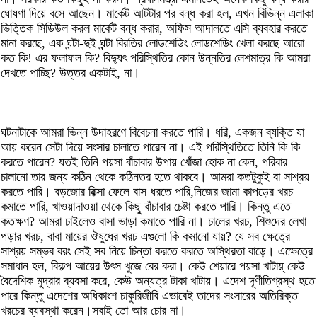
ঘোষণা দিয়ে বসে আছেন। মার্কেট আটটার পর বন্ধ করা হল, এখন বিভিন্ন এলাকা
ভিত্তিক সিডিউল করল মার্কেট বন্ধ করার, অফিস আদালতে এসি ব্যবহার করতে
মানা করছে, এক ঘন্টা-দুই ঘন্টা বিরতির লোডশেডিং লোডশেডিং খেলা করছে আরো
কত কি! এর ফলাফল কি? বিদ্যুৎ পরিস্থিতির কোন উন্নতির লেশমাত্র কি আমরা
দেখতে পাচ্ছি? উত্তর একটাই, না।
ঘটনাটাকে আমরা ভিন্ন উদাহরণে বিবেচনা করতে পারি। ধরি, একজন ব্যক্তি যা
আয় করেন সেটা দিয়ে সংসার চালাতে পারেন না। এই পরিস্থিতিতে তিনি কি কি
করতে পারেন? যতই তিনি পয়সা বাঁচাবার উপায় খোঁজা হোক না কেন, পরিবার
চালানো তার জন্য কঠিন থেকে কঠিনতর হতে থাকবে। আমরা কতটুকুই বা সাশ্রয়
করতে পারি। বড়জোর রিক্সা ফেলে বাস ধরতে পারি,নিজের জামা কাপড়ের খরচ
কমাতে পারি, খাওয়াদাওয়া থেকে কিছু বাঁচাবার চেষ্টা করতে পারি। কিন্তু এতে
কতক্ষণ? আমরা চাইলেও বাসা ভাড়া কমাতে পারি না। চালের খরচ, শিশুদের লেখা
পড়ার খরচ, বাবা মায়ের ঔষুধের খরচ এগুলো কি কমানো যায়? যে সব ক্ষেত্রে
সাশ্রয় সম্ভব বরং সেই সব নিয়ে চিন্তা করতে করতে অস্থিরতা বাড়ে। এক্ষেত্রে
সমাধান হল, বিকল্প আয়ের উৎস খুজে বের করা। কেউ শেয়ারে পয়সা খাটায়্ কেউ
বৈদেশিক মুদ্রার ব্যবসা করে, কেউ অন্যত্র টাকা খাটায়। এদেশ দূর্ণীতিগ্রস্থ হতে
পারে কিন্তু এদেশের অধিকাংশ চাকুরিজীবি এভাবেই তাদের সংসারের অতিরিক্ত
খরচের ব্যবস্থা করেন।সবাই তো আর চোর না।