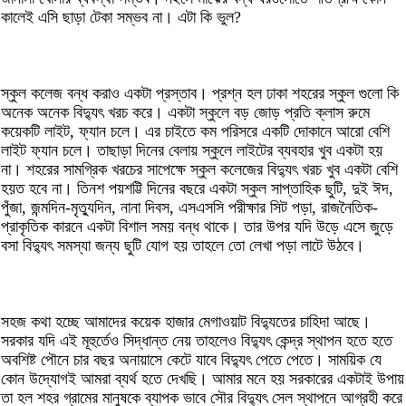
কালেই এসি ছাড়া টেকা সম্ভব না। এটা কি ভুল?
স্কুল কলেজ বন্ধ করাও একটা প্রস্তাব। প্রশ্ন হল ঢাকা শহরের স্কুল গুলো কি
অনেক অনেক বিদ্যুৎ খরচ করে। একটা স্কুলে বড় জোড় প্রতি ক্লাস রুমে
কয়েকটি লাইট, ফ্যান চলে। এর চাইতে কম পরিসরে একটি দোকানে আরো বেশি
লাইট ফ্যান চলে। তাছাড়া দিনের বেলায় স্কুলে লাইটের ব্যবহার খুব একটা হয়
না। শহরের সামগ্রিক খরচের সাপেক্ষে স্কুল কলেজের বিদ্যুৎ খরচ খুব একটা বেশি
হয়ত হবে না। তিনশ পয়শট্টি দিনের বছরে একটা স্কুল সাপ্তাহিক ছুটি, দুই ঈদ,
পুঁজা, জন্মদিন-মৃত্যুদিন, নানা দিবস, এসএসসি পরীক্ষার সিট পড়া, রাজনৈতিক-
প্রাকৃতিক কারনে একটা বিশাল সময় বন্ধ থাকে। তার উপর যদি উড়ে এসে জুড়ে
বসা বিদ্যুৎ সমস্যা জন্য ছুটি যোগ হয় তাহলে তো লেখা পড়া লাটে উঠবে।
সহজ কথা হচ্ছে আমাদের কয়েক হাজার মেগাওয়াট বিদ্যুতের চাহিদা আছে।
সরকার যদি এই মূহুর্তেও সিদ্ধান্ত নেয় তাহলেও বিদ্যুৎ কেন্দ্র স্থাপন হতে হতে
অবশিষ্ট পৌনে চার বছর অনায়াসে কেটে যাবে বিদ্যুৎ পেতে পেতে। সাময়িক যে
কোন উদ্যোগই আমরা ব্যর্থ হতে দেখছি। আমার মনে হয় সরকারের একটাই উপায়
তা হল শহর গ্রামের মানুষকে ব্যাপক ভাবে সৌর বিদ্যুৎ সেল স্থাপনে আগ্রহী করে