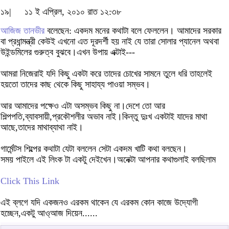
১৯|
১১ ই এপ্রিল, ২০১০ রাত ১২:৩৮
আজিজ তানভীর
বলেছেন: একদম মনের কথাটা বলে ফেললেন। আমাদের সরকার
বা প্রধান্মন্ত্রী কেউই এখনো এত দূরদর্শী হয় নাই যে তারা সোলার প্যানেল অথবা
উইন্ডমিলের গুরুত্ব বুঝবে।এখন উপায় এক্টাই---
আমরা নিজেরাই যদি কিছু একটা করে তাদের চোখের সামনে তুলে ধরি তাহলেই
হয়তো তাদের কাছ থেকে কিছু সাহায্য পাওয়া সম্ভব।
আর আমাদের পক্ষেও এটা অসম্ভব কিছু না।দেশে তো আর
শিল্পপতি,ব্যাবসায়ী,প্রকৌশলীর অভাব নাই।কিন্তু দুঃখ একটাই যাদের মাথা
আছে,তাদের মাথাব্যাথা নাই।
গার্মেন্টস শিল্পের কথাটা যেটা বললেন সেটা একদম খাটি কথা বলছেন।
সময় পাইলে এই লিংক টা একটু দেইখেন।অনেক্টা আপনার কথাগুলাই বলছিলাম
Click This Link
এই ব্লগে যদি একজনও এরকম থাকেন যে এরকম কোন কাজে উদ্যোগী
হচ্ছেন,একটু আও্আজ দিয়েন......