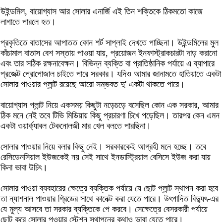
উইন্ডমিল, বায়োগ্যাস আর সোলার এনার্জি এই তিন শক্তিকে ঠিকমতো কাজে
লাগাতে পারলে হত।
প্রকৃতিতে বাতাসের আপাতত কোন শর্ট সাপ্লাই দেখতে পাচ্ছিনা। উইন্ডমিলের মুল
কাঁচামাল বাতাস বেশ সস্তায় পাওয়া যায়, প্রয়োজন ইনফাস্ট্রাকচারটা দাড় করানো
এবং তার সঠিক রক্ষনাবেক্ষন। বিভিন্ন ব্যক্তি বা প্রাতিষ্ঠানিক পর্যায়ে এ ব্যাপারে
প্রজেক্ট প্রোপোজাল চাইতে পারে সরকার। যদিও আমার জানামতে হাতিয়াতে একটা
সোলার পাওয়ার প্লান্ট রয়েছে আরো সম্ভবত দু' একটা থাকতে পারে।
বায়োগ্যাস প্লান্ট নিয়ে একসময় কিছুটা নড়েচড়ে বসেছিল কোন এক সরকার, আমার
ঠিক মনে নেই তবে টিভি মিডিয়ায় কিছু প্রচারণা চিখে পড়েছিল। তারপর কেন এমন
একটা ওয়ার্ক্যাবল টেকনোলজী মার খেল বলতে পারছিনা।
সোলার পাওয়ার নিয়ে বলার কিছু নেই। সরকারকেই আগ্রহী মনে হচ্ছে। তবে
রেসিডেনসিয়াল ইউজকেই নয় সেই সাথে ইনডাস্ট্রিয়াল বেসিসে ইউজ করা যায়
কিনা ভাবা উচিৎ।
সোলার পাওয়া ব্যবহারের ক্ষেত্রে ব্যক্তিক পর্যায়ে যে ছোট প্লান্ট স্থাপন করা হবে
তা ন্যাশনাল পাওয়ার গ্রিডের সাথে কানেক্ট করা যেতে পারে। উৎপাদিত বিদ্যুৎ-এর
যে মুল্য আসবে তা সরকার ব্যক্তিকে পে করবে। সেক্ষেত্রে বেসরকারী পর্যায়ে
ছোট করে সোলার পওয়ার স্টেশন স্থাপনের কথাও ভাবা যেতে পারে।