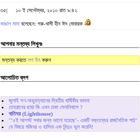
৩৫|
১০ ই সেপ্টেম্বর, ২০১০ রাত ৯:৪২
কাঙাল মামা
বলেছেন: গরু-খাসী হীন ঈদ মোবারক
আপনার মন্তব্য লিখুনঃ
মন্তব্য করতে
লগ ইন
করুন
আলোচিত ব্লগ
জুলাই গণ-অভ্যুত্থানের দ্বিতীয় বার্ষিকীর ভাবনা
তেহরানের ছায়া কি এখন ঢাকা সেনানিবাসে ?
বাতিঘর (Lighthouse)
"‘৫ই আগস্ট সবার জন্য ভালো হয়েছে’- একটি বক্তব্যের রাজনৈতিক পাঠ"
যে বিষয়ে মজিবর ও হাসিনা এক বিন্দুও ভুল করেনি!