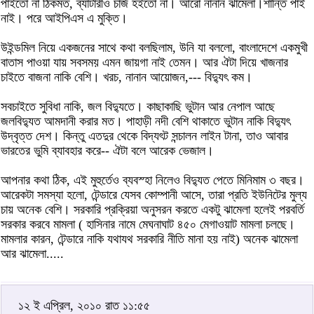
পাইতো না ঠিকমত, ব্যাটারীও চার্জ হইতো না। আরো নানান ঝামেলা।শান্তি পাই
নাই। পরে আইপিএস এ মুক্তি।
উইন্ডমিল নিয়ে একজনের সাথে কথা বলছিলাম, উনি যা বললো, বাংলাদেশে একমুখী
বাতাস পাওয়া যায় সবসময় এমন জায়গা নাই তেমন। আর ঐটা দিয়ে খাজনার
চাইতে বাজনা নাকি বেশি। খরচ, নানান আয়োজন,--- বিদ্যুৎ কম।
সবচাইতে সুবিধা নাকি, জল বিদ্যুতে। কাছাকাছি ভুটান আর নেপাল আছে
জলবিদ্যুত আমদানী করার মত। পাহাড়ী নদী বেশি থাকাতে ভুটান নাকি বিদ্যুৎ
উদ্বৃত্ত দেশ। কিন্তু এতদুর থেকে বিদ্যৎট সন্চালন লাইন টানা, তাও আবার
ভারতের ভুমি ব্যাবহার করে-- ঐটা বলে আরেক ভেজাল।
আপনার কথা ঠিক, এই মুহুর্তেও ব্যবস্হা নিলেও বিদ্যুত পেতে মিনিমাম ৩ বছর।
আরেকটা সমস্যা হলো, টেন্ডারে যেসব কোম্পানী আসে, তারা প্রতি ইউনিটের মুল্য
চায় অনেক বেশি। সরকারি প্রক্রিয়া অনুসরন করতে একটু ঝামেলা হলেই পরবর্তি
সরকার করবে মামলা ( হাসিনার নামে মেঘনাঘাট ৪৫০ মেগাওয়াট মামলা চলছে।
মামলার কারন, টেন্ডারে নাকি যথাযথ সরকারি নীতি মানা হয় নাই) অনেক ঝামেলা
আর ঝামেলা.....
১২ ই এপ্রিল, ২০১০ রাত ১১:৫৫