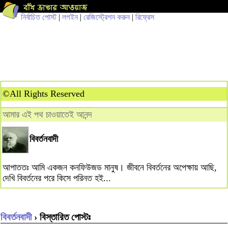
নির্বাচিত পোস্ট
|
লগইন
|
রেজিস্ট্রেশন করুন
|
রিফ্রেস
©All Rights Reserved
আমার এই পথ চাওয়াতেই আনন্দ
বিবর্তনবাদী
আপাততঃ আমি একজন কনফিউজড মানুষ। জীবনে বিবর্তনের অপেক্ষায় আছি,
দেখি বিবর্তনের পরে কিসে পরিনত হই...
বিবর্তনবাদী
› বিস্তারিত পোস্টঃ