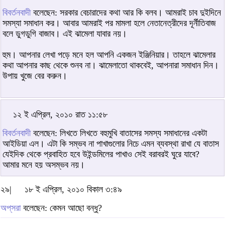
বিবর্তনবাদী
বলেছেন: সরকার বেচারাদের কথা আর কি বলব। আমরাই চাব দুইদিনে
সমস্যা সমাধান কর। আবার আমরাই পর মামলা হলে নেতানেত্রীদের দূর্নীতিবাজ
বলে ডুগডুগি বাজাব। এই ঝামেলা যাবার নয়।
হুম। আপনার লেখা পড়ে মনে হল আপনি একজন ইঞ্জিনিয়ার। তাহলে ঝামেলার
কথা আপনার কাছ থেকে শুনব না। ঝামেলাতো থাকবেই, আপনারা সমাধান দিন।
উপায় খুজে বের করুন।
১২ ই এপ্রিল, ২০১০ রাত ১১:৫৮
বিবর্তনবাদী
বলেছেন: লিখতে লিখতে বহুমুখি বাতাসের সমস্য সমাধানের একটা
আইডিয়া এল। এটা কি সম্ভব না পাখাগুলোর নিচে এমন ব্যবস্থা রাখা যে বাতাস
যেইদিক থেকে প্রবাহিত হবে উইন্ডমিলের পাখাও সেই বরাবরই ঘুরে যাবে?
আমার মনে হয় অসম্ভব নয়।
২৯|
১৮ ই এপ্রিল, ২০১০ বিকাল ৩:৪৯
অপ্‌সরা
বলেছেন: কেমন আছো বন্ধু?