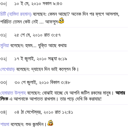
৩০|
১০ ই মে, ২০১০ সকাল ৯:৪৩
চিটি (হামিদা রহমান)
বলেছেন: কেমন আছো? অনেক দিন পর ব্লগে আসলাম,
পরিচিত তেমন কেউ নেই ... আফসুস
৩১|
২৫ শে মে, ২০১০ রাত ৩:৫৭
মুনিয়া
বলেছেন: হুমম... যুক্তি আছে কথায়
৩২|
১৭ ই জুলাই, ২০১০ সন্ধ্যা ৬:১৯
লেখোয়াড়
বলেছেন: দ্যাহেন দিন ভাই কল্লেন কি।
৩৩|
৩০ শে জুলাই, ২০১০ বিকাল ৩:৪৮
হেমায়াত উল্লাহ
বলেছেন: বোঝাই যাচ্ছে যে আপনি জটিল রকমের মানুষ।
আমার
লিংক
এ আপনাকে আপাতত রাখলাম। তার পড়ে দেখি কি করাযায়!
৩৪|
০৪ ঠা সেপ্টেম্বর, ২০১০ রাত ১২:৪১
শায়মা
বলেছেন: শুভ জন্মদিন।