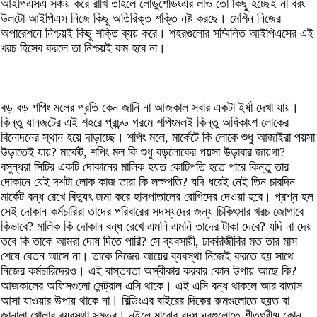
আইপিএসএ সঞ্চয় করে রাখি তাহলে লোডুশেডিংএর লাভ তো কিছু হচ্ছেই না বরং
উলটো আইপিএস নিজে কিছু অতিরিক্ত শক্তি নষ্ট করছে। মেশিন নিজের
অপারেশনে নিশ্চয়ই কিছু শক্তি ব্যয় করে। শহরগুলোর সম্মিলিত আইপিএসের এই
খরচ হিসেব করলে তা নিশ্চয়ই কম হবে না।
বড় বড় শপিং মলের প্রতি কেন জানি না আজকাল সবার একটা ইর্ষা দেখা যায়।
কিন্তু যানজটের এই শহরে প্রচন্ড গরমে শপিংমলই কিন্তু অধিকাংশ লোকের
বিনোদনের স্থান হয়ে দাড়াচ্ছে। শপিং মলে, মার্কেটে কি লোকে শুধু আজাইরা পয়সা
উড়াতেই যায়? মার্কেট, শপিং মল কি শুধু বড়লোকের পয়সা উড়াবার জায়গা?
বসুন্ধরা সিটির একটি দোকানের মালিক হয়ত কোটিপতি হতে পারে কিন্তু তার
দোকানে যেই দশটা লোক কাজ তারা কি লক্ষপতি? যদি ধরেই নেই তিন চারদিন
মার্কেট বন্ধ রেখে বিদ্যুৎ জমা করে হাসপাতালের রোগিদের দেওয়া হবে। প্রশ্ন হল
সেই দোকান কর্মচারিরা তাদের পরিবারের সদস্যদের জন্য চিকিৎসার খরচ জোগাবে
কিভাবে? মালিক কি দোকান বন্ধ রেখে এমনি এমনি তাদের টাকা দেবে? যদি না দেয়
তবে কি তাকে আমরা দোষ দিতে পারি? সে ব্যবসায়ী, চাকরিজীবির মত তার মাস
শেষে বেতন আসে না। তাকে নিজের আয়ের ব্যবস্থা নিজেই করতে হয় সাথে
নিজের কর্মচারিদেরও। এই বাস্তবতা অস্বীকার করবার কোন উপায় আছে কি?
আজকালের অফিসগুলো সেন্ট্রাল এসি থাকে। এই এসি বন্ধ থাকলে আর বাতাস
আসা যাওয়ার উপায় থাকে না। বিল্ডিংএর বাইরের দিকের রুমগুলোতে হয়ত বা
জানালা খোলার ব্যবস্থা সম্ভব। নইলে মাঝের বদ্ধ ঘরগুলোতে শীতগ্রীষ্ম কোন