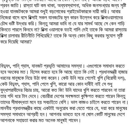
প্রবন জাতি। রাস্তা ঘাট কম থাকা, অব্যবস্থাপনা, অধিক জনসংখ্যার জন্য সৃষ্টি
হওয়া যানজটককে আমরা শুধুই বড়লোকের প্রাইভেটকারকে দায়ী করি। আবার
নিজেরা বাসে বসে রিক্সাই সকল যানজটের মূল কারন উল্লেখ করে রিক্সাওয়ালাদের
চৌদ্দ গুষ্টি উদ্ধার করি। কিন্তু আমরা ভাবি না যে যার সামর্থ আছে সে কেন গাড়ি
কিনতে পারলে কিনবে না? রিক্সা ওয়ালাকে যতই গালি দেই তাকে কি আমরা রাস্তায়
রিক্সা চালাবার রীতিনীতি শিখিয়েছি? তাকে কি অন্য কোন কিছু করবার সুযোগ সৃষ্টি
করে দিয়েছি আমরা?
বিদ্যুৎ, পানি্ গ্যাস, যানজট প্রভৃতি আমাদের সমস্যা। এগুলোকে সমাধান করতে
হবে অংকের মত। হিসেব করতে হবে কি আছে হাতে কি নেই। প্রধানমন্ত্রী হাজার
ধরনের মানুষকে নিয়ে উঠা বসা করেন। কেউ উনি সরে গেলেই খুশি (বিরোধী দল),
কেউ বিদ্যুৎ, গ্যাস, পানি পেলে খুশি, কারো আর কোন দাবীই নাই সে শুধু
যুদ্ধাপরাধীদের বিচার চায়, আরো কত কি! উনি যাদের খুশি করতে পারবেন না তারা
তার গদি ধরে টান দেবে। বেচারীরা দেশের সবক্ষমতা কুক্ষিগত করতে পারেন কিন্তু
তাদের সীমাবদ্ধতা মনে হয় সবচাইতে বেশি। ভাল কাজও চাইলে করতে পারেন না।
মাননীয় প্রধানমন্ত্রীর কাছে একটাই অনুরোধ করা যেতে পারে যে, দয়া করে মানুষের
সমস্যা সমাধানে আগ্রহী হন। আপনার ভাবতে হবে না ষোল কোটি মানুষের দেশে
আপনাকে সহায়তা করার মত অনেক মানুষই পাবেন।