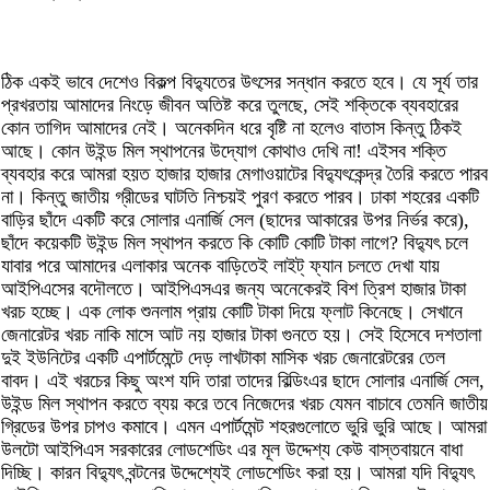
ঠিক একই ভাবে দেশেও বিকল্প বিদ্যুতের উৎসের সন্ধান করতে হবে। যে সূর্য তার
প্রখরতায় আমাদের নিংড়ে জীবন অতিষ্ট করে তুলছে, সেই শক্তিকে ব্যবহারের
কোন তাগিদ আমাদের নেই। অনেকদিন ধরে বৃষ্টি না হলেও বাতাস কিন্তু ঠিকই
আছে। কোন উইন্ড মিল স্থাপনের উদ্যোগ কোথাও দেখি না! এইসব শক্তি
ব্যবহার করে আমরা হয়ত হাজার হাজার মেগাওয়াটের বিদ্যুৎকেন্দ্র তৈরি করতে পারব
না। কিন্তু জাতীয় গ্রীডের ঘাটতি নিশ্চয়ই পুরণ করতে পারব। ঢাকা শহরের একটি
বাড়ির ছাঁদে একটি করে সোলার এনার্জি সেল (ছাদের আকারের উপর নির্ভর করে),
ছাঁদে কয়েকটি উইন্ড মিল স্থাপন করতে কি কোটি কোটি টাকা লাগে? বিদ্যুৎ চলে
যাবার পরে আমাদের এলাকার অনেক বাড়িতেই লাইট্ ফ্যান চলতে দেখা যায়
আইপিএসের বদৌলতে। আইপিএসএর জন্য অনেকেরই বিশ ত্রিশ হাজার টাকা
খরচ হচ্ছে। এক লোক শুনলাম প্রায় কোটি টাকা দিয়ে ফ্লাট কিনেছে। সেখানে
জেনারেটর খরচ নাকি মাসে আট নয় হাজার টাকা গুনতে হয়। সেই হিসেবে দশতালা
দুই ইউনিটের একটি এপার্টমেন্টে দেড় লাখটাকা মাসিক খরচ জেনারেটরের তেল
বাবদ। এই খরচের কিছু অংশ যদি তারা তাদের বিল্ডিংএর ছাদে সোলার এনার্জি সেল,
উইন্ড মিল স্থাপন করতে ব্যয় করে তবে নিজেদের খরচ যেমন বাচাবে তেমনি জাতীয়
গ্রিডের উপর চাপও কমাবে। এমন এপার্টমেন্ট শহরগুলোতে ভুরি ভুরি আছে। আমরা
উলটো আইপিএস সরকারের লোডশেডিং এর মূল উদ্দেশ্য কেউ বাস্তবায়নে বাধা
দিচ্ছি। কারন বিদ্যুৎ বন্টনের উদ্দেশ্যেই লোডশেডিং করা হয়। আমরা যদি বিদ্যুৎ