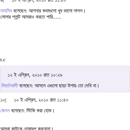
৯|
১০ ই এপ্রিল, ২০১০ রাত ১১:৫০
তাহসিব
বলেছেন: আপনার কথাগুলো খুব ভালো লাগল।
সোলার প্লান্ট আমরাও করতে পারি......
t.c
১২ ই এপ্রিল, ২০১০ রাত ১০:২৯
বিবর্তনবাদী
বলেছেন: আসলে এগুলো ছাড়া উপায় তো দেখি না।
১০|
১০ ই এপ্রিল, ২০১০ রাত ১১:৫০
জেনন
বলেছেন: স্টিকি করা হোক।
আমরা কাউকে দোষারপ করবোনা।