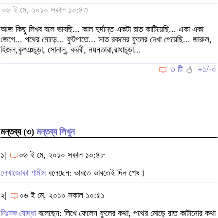
০৬ ই মে, ২০১০ সকাল ১০:৪৩
আজ কিছু লিখব বলে ভাবছি... কাল দুর্দান্ত একটা রাত কাটিয়েছি... একা একা
জেগে... পথের মোড়ে... ফুটপাতে... সাত রকমের ফুলের দেখা পেয়েছি... জারুল,
হিজল,কৃষ্ঞচূড়া, সোনালু, করবী, নয়নতারা,রাধাচূড়া...
৩ টি
+১/-০
মন্তব্য (৩)
মন্তব্য লিখুন
১|
০৬ ই মে, ২০১০ সকাল ১০:৪৮
লেখাজোকা শামীম
বলেছেন: ভাবতে ভাবতেই দিন শেষ।
২|
০৬ ই মে, ২০১০ সকাল ১০:৫১
নিঃসঙ্গ যোদ্ধা
বলেছেন: লিখে ফেলেন ফুলের কথা, পথের মোড়ে রাত কাটানোর কথা