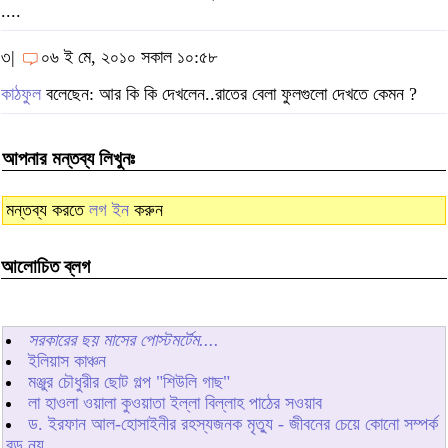
....
৩|
০৬ ই মে, ২০১০ সকাল ১০:৫৮
কাঠফুল
বলেছেন: আর কি কি দেখলেন..রাতের বেলা ফুলগুলো দেখতে কেমন ?
আপনার মন্তব্য লিখুনঃ
মন্তব্য করতে
লগ ইন
করুন
আলোচিত ব্লগ
সরকারের ছয় মাসের পোস্টমর্টেম....
ইলিয়াস কাঞ্চন
মঞ্জুর চৌধুরীর ছোট গল্প "শিউলি গাছ"
লা হাওলা ওয়ালা কুওয়াতা ইল্লা বিল্লাহ পাঠের সওয়াব
ড. ইরফান আল-হোসাইনীর রহস্যজনক মৃত্যু - জীবনের চেয়ে কোনো সম্পর্ক
বড় নয়