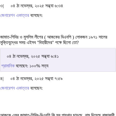
৩|
০৪ ঠা নভেম্বর, ২০২৫ সন্ধ্যা ৬:৩৪
জেনারেশন একাত্তর
বলেছেন:
জামাত-শিবির ও মুসলিম লীগের ( আজকের বিএনপি ) লোকজন ১৯৭১ সালের
মুক্তিযুদ্ধের সময় এইসব "বিহারীদের" পক্ষে ছিলো তো?
০৪ ঠা নভেম্বর, ২০২৫ সন্ধ্যা ৬:৪১
প্রামানিক
বলেছেন: ১০০% সত্য
৪|
০৪ ঠা নভেম্বর, ২০২৫ সন্ধ্যা ৭:৫৯
জেনারেশন একাত্তর
বলেছেন:
আজকে এসব জামাত-শিবির-বিএনপি কি সব পায়খান ছাড়ছে, নাম দিয়েছে রাজাকারী