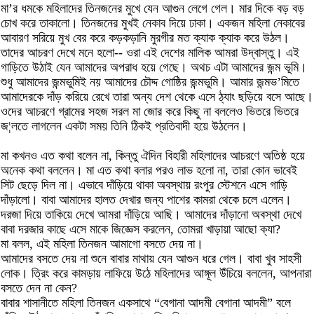
মা’র ধমকে মহিলাদের তিনজনের মুখে যেন আগুন লেগে গেল। মার দিকে বড় বড়
চোখ করে তাকালো। তিনজনের মুখই নেকাব দিয়ে ঢাকা। একজন মহিলা নেকাবের
আবারণ সরিয়ে মুখ বের করে কড়কড়ানি মুরগীর মত ক্যাক ক্যাক করে উঠল।
তাদের আচরণ দেখে মনে হলো-- ওরা এই দেশের মালিক আমরা উদ্বাস্তু। এই
গাড়িতে উঠাই যেন আমাদের অপরাধ হয়ে গেছে। অথচ এটা আমাদের জন্ম ভূমি।
শুধু আমাদের জন্মভুমিই নয় আমাদের চৌদ্দ গোষ্ঠির জন্মভুমি। আমার জন্মভ’মিতে
আমাদেরকে দাঁড় করিয়ে রেখে তারা অন্য দেশ থেকে এসে ঠ্যাং ছড়িয়ে বসে আছে।
ওদের আচরণে গ্রামের সহজ সরল মা জোর করে কিছু না বললেও ভিতরে ভিতরে
জ¦লতে লাগলেন একটা সময় তিনি ঠিকই প্রতিবাদী হয়ে উঠলেন।
মা কখনও এত কথা বলেন না, কিন্তু ঐদিন বিহারী মহিলাদের আচরণে অতিষ্ঠ হয়ে
অনেক কথা বললেন। মা এত কথা বলার পরও লাভ হলো না, তারা কোন ভাবেই
সিট ছেড়ে দিল না। এভাবে দাঁড়িয়ে থাকা অবস্থায় রংপুর স্টেশনে এসে গাড়ি
দাঁড়ালো। বাবা আমাদের হালত দেখার জন্য পাশের কামরা থেকে চলে এলেন।
দরজা দিয়ে তাকিয়ে দেখে আমরা দাঁড়িয়ে আছি। আমাদের দাঁড়ানো অবস্থা দেখে
বাবা দরজার কাছে এসে মাকে জিজ্ঞেস করলেন, তোমরা খাড়ায়া আছো ক্যা?
মা বলল, এই মহিলা তিনজন আমাগো বসতে দেয় না।
আমাদের বসতে দেয় না শুনে বাবার মাথায় যেন আগুন ধরে গেল। বাবা খুব সাহসী
লোক। ত্রিং করে কামড়ায় লাফিয়ে উঠে মহিলাদের আঙ্গূল উঁচিয়ে বললেন, আপনারা
বসতে দেন না কেন?
বাবার শাসানীতে মহিলা তিনজন একসাথে “বেগানা আদমী বেগানা আদমী” বলে