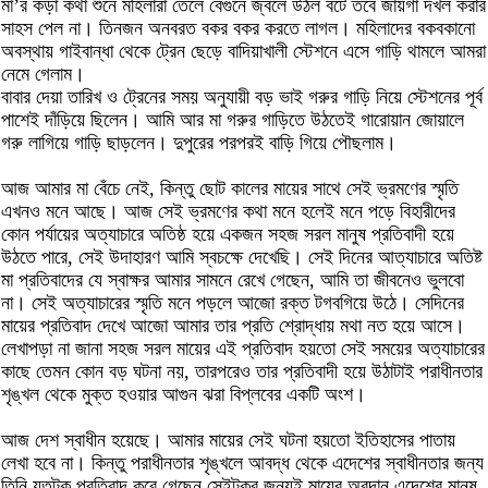
মা’র কড়া কথা শুনে মহিলারা তেলে বেগুনে জ্বলে উঠল বটে তবে জায়গা দখল করার
সাহস পেল না। তিনজন অনবরত বকর বকর করতে লাগল। মহিলাদের বকবকানো
অবস্থায় গাইবান্ধা থেকে ট্রেন ছেড়ে বাদিয়াখালী স্টেশনে এসে গাড়ি থামলে আমরা
নেমে গেলাম।
বাবার দেয়া তারিখ ও ট্রেনের সময় অনুযায়ী বড় ভাই গরুর গাড়ি নিয়ে স্টেশনের পূর্ব
পাশেই দাঁড়িয়ে ছিলেন। আমি আর মা গরুর গাড়িতে উঠতেই গারোয়ান জোয়ালে
গরু লাগিয়ে গাড়ি ছাড়লেন। দুপুরের পরপরই বাড়ি গিয়ে পৌছলাম।
আজ আমার মা বেঁচে নেই, কিন্তু ছোট কালের মায়ের সাথে সেই ভ্রমণের স্মৃতি
এখনও মনে আছে। আজ সেই ভ্রমণের কথা মনে হলেই মনে পড়ে বিহারীদের
কোন পর্যায়ের অত্যাচারে অতিষ্ঠ হয়ে একজন সহজ সরল মানুষ প্রতিবাদী হয়ে
উঠতে পারে, সেই উদাহারণ আমি স্বচক্ষে দেখেছি। সেই দিনের আত্যাচারে অতিষ্ট
মা প্রতিবাদের যে স্বাক্ষর আমার সামনে রেখে গেছেন, আমি তা জীবনেও ভুলবো
না। সেই অত্যাচারের স্মৃতি মনে পড়লে আজো রক্ত টগবগিয়ে উঠে। সেদিনের
মায়ের প্রতিবাদ দেখে আজো আমার তার প্রতি শ্রোদ্ধায় মথা নত হয়ে আসে।
লেখাপড়া না জানা সহজ সরল মায়ের এই প্রতিবাদ হয়তো সেই সময়ের অত্যাচারের
কাছে তেমন কোন বড় ঘটনা নয়, তারপরেও তার প্রতিবাদী হয়ে উঠাটাই পরাধীনতার
শৃঙ্খল থেকে মুক্ত হওয়ার আগুন ঝরা বিপ্লবের একটি অংশ।
আজ দেশ স্বাধীন হয়েছে। আমার মায়ের সেই ঘটনা হয়তো ইতিহাসের পাতায়
লেখা হবে না। কিন্তু পরাধীনতার শৃঙ্খলে আবদ্ধ থেকে এদেশের স্বাধীনতার জন্য
তিনি যতটুকু প্রতিবাদ করে গেছেন সেইটুকুর জন্যই মায়ের অবদান এদেশের মানুষ