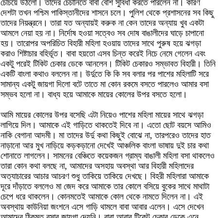
চেঁচিয়ে উঠলো। তাদের চেঁচানিতে বাবা বেশি সুবিধা করতে পারলেন না। কারণ
দেশটা তখন পশ্চিম পাকিস্তানীদের শাসনে চলে। পুলিশ থেকে প্রশাসনের সব কিছু
তাদের নিয়ন্ত্রনে। তারা যত অন্যায়ই করুক না কেন তাদের অন্যায় খুব একটা
আমলে নেয়া হয় না। নির্দোষ হওয়া সত্বেও সব দোষ বাঙালীদের ঘাড়ে চাপানো
হয়। তারোপর অপরিচিত বিহারী মহিলা হওয়ায় তাদের সাথে পুরুষ হয়ে ঝগড়া
করাও শিষ্টাচার বহির্ভূত। বাবা হয়তো এসব চিন্ত করেই নিচে নেমে গেলেন এবং
একটু পরেই টিকিট চেকার ডেকে আনলেন। টিকিট চেকারও সম্ভাবত বিহারী। তিনি
একটি বাংলা কথাও বললেন না। উর্দুতে কি কি সব বলার পর পাশের মহিলাটি সরে
সামান্য একটু জায়গা দিলো বটে তাতে মা কোন রকমে বসতে পারলেও আমার বসা
সম্ভব হলো না। বাধ্য হয়ে আমাকে মায়ের কোলের উপর বসতে হলো।
আমি মায়ের কোলের উপর বসেছি এটা নিয়েও পাশের মহিলা মায়ের সাথে ঝগড়া
লাগিয়ে দিল। আমাকে এই গাড়িতে থাকতেই দিবে না। এতো ছোট বয়সে আমিও
নাকি বেগানা আদমী। মা তাদের উর্দু কথা কিছুই বোঝে না, তারপরেও তাদের হাত
নাড়ানো আর মুখ নাড়িয়ে কড়কড়ানো দেখেই আঞ্চলিক বাংলা ভাষায় দুই চার কথা
শোনাতে লাগলেন। সামনের বেঞ্চিতে কয়েকজন গ্রাম্য বাঙালী মহিলা বসা থাকলেও
তারা কোন কথা বলছে না, আমাদের অসহায় অবস্থা আর বিহারী মহিলাদের
অত্যাচারের আচার আচরণ শুধু তাকিয়ে তাকিয়ে দেখছে। বিহরী মহিলারা আমাকে
দূরে দাঁড়াতে বললেও মা জেদ করে আমাকে তার কোলে বসিয়ে বুকের সাথে মাথাটা
চেপে ধরে থাকলেন। কোনমতেই আমাকে কোল থেকে নামতে দিলেন না। এই
অবস্থায় কাউনিয়া জংশনে এসে গাড়ি থামলে বাবা আবার এলেন। এসে দেখেন
আমাদের ঠিকমত বসার জায়গা দেয়নি। বাবা আবার টিকেট চেকার ডেকে এনে