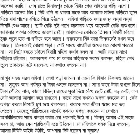
অপেক্ষা করছি। শেষ রাতে দিনাজপুর থেকে মিটার গেজ লাইনের গাড়ি এলো।
গাড়িতে অনেক ভির। সিট খালি না থাকায় মাকে আর আমাকে মহিলা গাড়িতে তুলে
দিয়ে বাবা পাশের বগিতে গিয়ে উঠলেন। মহিলা গাড়িতে বসার জন্য লম্বা লম্বা
তিনটি বেঞ্চ আছে। দু’টি বেঞ্চি দুই পাশে জানালার ধারে আরেকটি বেঞ্চি মাঝখানে।
জানালার পাশের বেঞ্চিতে জায়গা নেই। মাঝখানের বেঞ্চিতে তিনজন বিহারী মহিলা
ঠ্যাং তুলে হাত পা ছড়িয়ে বসে আছে। ছয়জনের সিট তারা তিনজনেই দখল করে
আছে। তিনজনেই বোরখা পড়া। সেই সময়ে বাঙালীরা ওদের মত বোরখা পরতো
না। মা সিটে বসতে চাইলে বিহারী মহিলা কথাই বলল না। আমি মায়ের সাথে
দাঁড়িয়ে রইলাম। অনেকক্ষণ পরে মা আবার মহিলাকে সরতে বললেন, মহিলা চোখ
তুলে তাকালেন বটে সরলেনও না কথাও বললেন না।
মা খুব সহজ সরল মহিলা। লেখা পড়া জানেন না এমন কি হিসাব নিকাসও জানেন
না। মৃত্যুর আগ পর্যন্ত মা টাকা গুনতে জানতেন না। মা’র কাছে টাকা রাখতে দিলে
টাকা পেঁচিয়ে লাল, কালো বিভিন্ন রংয়ের সুতা দিয়ে বেঁধে ছোট নোট, বড় নোট, লাল
নোট আলাদা আলাদা করে রাখতেন। কারো সাথে কখনও ঝগড়া করতেন না। কেউ
ঝগড়া করলে নিজেই চুপ হয়ে থাকতেন। বাবাকে সারা জীবন যমের মত ভয়
পেতেন। যেহেতু পরিচিতদের সাথেই কখনও ঝগড়া করতেন না সেখানে
অপরিচিতদের সাথে ঝগড়া করার তো প্রশ্নই উঠে না। কিন্তু আমার এই সহজ
সরল মা, আজ যেন প্রতিবাদী হয়ে উঠলেন। মা মহিলাকে ধমক দিয়ে বললেন,
আমরা টিকিট কাইটা উঠছি, আপনারা সিট ছাড়েন না ক্যান?