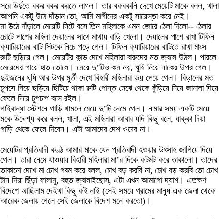
সরে উর্দুতে বকর বকর করতে লাগল। তার বকবকানি দেখে মেয়েটি মাকে বলল, খালা
আপনি একটু উঠে দাঁড়ান তো, আমি মাগীদের একটু সায়েস্তা করে নেই।
মা উঠে দাঁড়ালে মেয়েটি সিটে বসে তিন মহিলাকে এমন জোরে ঠেলা দিলো-- ঠেলার
চোটে পাশের মহিলা দেয়ালের সাথে মাথায় বাড়ি খেলো। দেয়ালের পাশে রাখা টিফিন
ক্যারিয়ারের বাটি সিটকে নিচে পড়ে গেল। টিফিন ক্যারিয়ারের বাটিতে রাখা মাংস
রুটি ছড়িয়ে গেল। মেয়েটির কান্ড দেখে মহিলারা বারুদের মত জ্বলে উঠল। পারলে
মেয়েদের গায়ে হাত তোলে। মেয়ে দু’টিও কম নয়, ঘুষি নিয়ে নাকের উপর গেল।
দুইজনের ঘুষি আর উগ্র মুর্তী দেখে বিহারী মহিলারা ভয় পেয়ে গেল। বিড়ালের মত
চুপসে গিয়ে ছড়িয়ে ছিটিয়ে থাকা রুটি গোস্ত মেঝে থেকে কুঁড়িয়ে নিয়ে জানালা দিয়ে
ফেলে দিয়ে চুপচাপ বসে রইল।
গাইবান্ধা স্টেশনে গাড়ি থামলে মেয়ে দু’টি নেমে গেল। নামার সময় একটি মেয়ে
মকে উদ্দেশ্য করে বলল, খালা, এই মহিলারা আবার যদি কিছু বলে, ধাক্কা দিয়া
গাড়ি থেকে ফেলে দিবেন। এটা আমাদের দেশ ওদের না।
মেয়েটির প্রতিবাদী কণ্ঠ আমার মাকে যেন প্রতিবাদী হওয়ার উৎসাহ জাগিয়ে দিয়ে
গেল। তারা নেমে যাওয়ায় বিহারী মহিলারা মা’র দিকে কটমট করে তাকালো। তাদের
তাকানো দেখে মা চোখ গরম করে বলল, চোখ বড় করবি না, চোখ বড় করবি তো চোখ
টান দিয়া ছিঁড়া ফালামু, বহুত জ্বালাইছোস, এটা এখন আমাগো দ্যাশ। এতক্ষণ
বিদেশে আছিলাম দেইখা কিছু কই নাই (সেই সময়ে গ্রামের মানুষ এক জেলা থেকে
আরেক জেলায় গেলে সেই জেলাকে বিদেশ মনে করতো)।