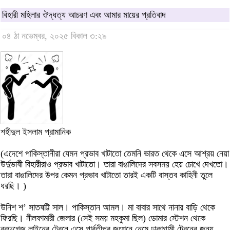
বিহারী মহিলার ঔদ্ধত্য আচরণ এবং আমার মায়ের প্রতিবাদ
০৪ ঠা নভেম্বর, ২০২৫ বিকাল ৩:২৯
শহীদুল ইসলাম প্রামানিক
(এদেশে পাকিস্তানীরা যেমন প্রভাব খাটাতো তেমনি ভারত থেকে এসে আশ্রয় নেয়া
উর্দুভাষী বিহারীরাও প্রভাব খাটাতো। তারা বাঙালিদের সবসময় হেয় চোখে দেখতো।
তারা বাঙালিদের উপর কেমন প্রভাব খাটাতো তারই একটি বাস্তব কাহিনী তুলে
ধরছি। )
উনিশ শ’ সাতষট্টি সাল। পাকিস্তান আমল। মা বাবার সাথে নানার বাড়ি থেকে
ফিরছি। নীলফামারী জেলার (সেই সময় মহকুমা ছিল) ডোমার স্টেশন থেকে
ব্রডগেজ লাইনের ট্রেনে এসে পার্বতীপুর জংশনে নেমে ঢাকাগামী ট্রেনের জন্য