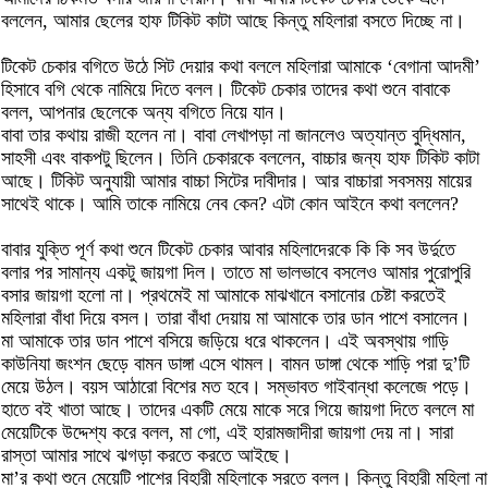
বললেন, আমার ছেলের হাফ টিকিট কাটা আছে কিন্তু মহিলারা বসতে দিচ্ছে না।
টিকেট চেকার বগিতে উঠে সিট দেয়ার কথা বললে মহিলারা আমাকে ‘বেগানা আদমী’
হিসাবে বগি থেকে নামিয়ে দিতে বলল। টিকেট চেকার তাদের কথা শুনে বাবাকে
বলল, আপনার ছেলেকে অন্য বগিতে নিয়ে যান।
বাবা তার কথায় রাজী হলেন না। বাবা লেখাপড়া না জানলেও অত্যান্ত বুদ্ধিমান,
সাহসী এবং বাকপটু ছিলেন। তিনি চেকারকে বললেন, বাচ্চার জন্য হাফ টিকিট কাটা
আছে। টিকিট অনুযায়ী আমার বাচ্চা সিটের দাবীদার। আর বাচ্চারা সবসময় মায়ের
সাথেই থাকে। আমি তাকে নামিয়ে নেব কেন? এটা কোন আইনে কথা বললেন?
বাবার যুক্তি পূর্ণ কথা শুনে টিকেট চেকার আবার মহিলাদেরকে কি কি সব উর্দুতে
বলার পর সামান্য একটু জায়গা দিল। তাতে মা ভালভাবে বসলেও আমার পুরোপুরি
বসার জায়গা হলো না। প্রথমেই মা আমাকে মাঝখানে বসানোর চেষ্টা করতেই
মহিলারা বাঁধা দিয়ে বসল। তারা বাঁধা দেয়ায় মা আমাকে তার ডান পাশে বসালেন।
মা আমাকে তার ডান পাশে বসিয়ে জড়িয়ে ধরে থাকলেন। এই অবস্থায় গাড়ি
কাউনিযা জংশন ছেড়ে বামন ডাঙ্গা এসে থামল। বামন ডাঙ্গা থেকে শাড়ি পরা দু’টি
মেয়ে উঠল। বয়স আঠারো বিশের মত হবে। সম্ভাবত গাইবান্ধা কলেজে পড়ে।
হাতে বই খাতা আছে। তাদের একটি মেয়ে মাকে সরে গিয়ে জায়গা দিতে বললে মা
মেয়েটিকে উদ্দেশ্য করে বলল, মা গো, এই হারামজাদীরা জায়গা দেয় না। সারা
রাস্তা আমার সাথে ঝগড়া করতে করতে আইছে।
মা’র কথা শুনে মেয়েটি পাশের বিহারী মহিলাকে সরতে বলল। কিন্তু বিহারী মহিলা না