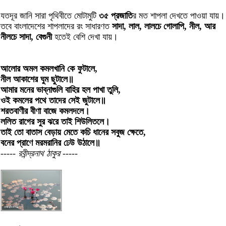
যতদূর জানি সারা পৃথিবীতে মোটামুটি
৩৫ প্রজাতি
র মত শাপলা দেখতে পাওয়া যায়।
তবে বাংলাদেশের শাপলাদের রং সাধারণত
সাদা, লাল, লালচে গোলাপি, নীল, আর
নীলচে সাদা, বেগুনী
হতেই বেশি দেখা যায়।
আলোর অমল কমলখানি কে ফুটালে,
নীল আকাশের ঘুম ছুটালে॥
আমার মনের ভাব্‌নাগুলি বাহির হল পাখা তুলি,
ওই কমলের পথে তাদের সেই জুটালে॥
শরতবাণীর বীণা বাজে কমলদলে।
ললিত রাগের সুর ঝরে তাই শিউলিতলে।
তাই তো বাতাস বেড়ায় মেতে কচি ধানের সবুজ ক্ষেতে,
বনের প্রাণে মরমরানির ঢেউ উঠালে॥
----- রবীন্দ্রনাথ ঠাকুর -----