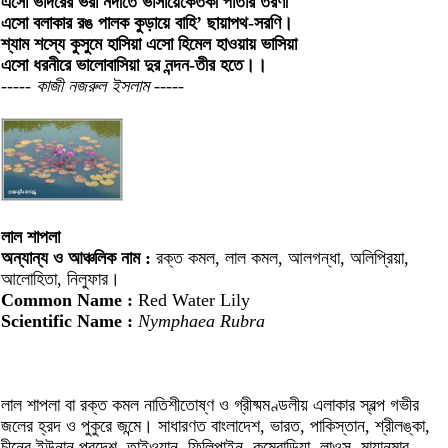
এসো ভাদরের ভরা নদীতে ভাসায়েকেতকী পাতার তরণী
এসো বলাকার রঙ পালক কুড়ায়ে বাহি’ ছায়াপথ-সরণি।
শ্যাম শস্যে কুসুমে হাসিয়া এসো হিমেল হাওয়ায় ভাসিয়া
এসো ধরনীরে ভালোবাসিয়া দুর নন্দন-তীর হতে।।
----- কাজী নজরুল ইসলাম -----
লাল শাপলা
অন্যান্য ও আঞ্চলিক নাম :
রক্ত কমল, লাল কমল, আলগন্ধা, অলিপ্রিয়া,
আলোহিতা, নিলুফার।
Common Name :
Red Water Lily
Scientific Name :
Nymphaea Rubra
লাল শাপলা বা রক্ত কমল নাতিশীতোষ্ণ ও গ্রীষ্মমণ্ডলীয় এলাকার স্বল্প গভীর
জলের হ্রদ ও পুকুরে জন্মে। সাধারণত বাংলাদেশ, ভারত, পাকিস্তান, শ্রীলঙ্কা,
চীনের ইউনান প্রদেশ, তাইওয়ান, ফিলিপাইন, কম্বোডিয়া, লাওস, মায়ানমার,