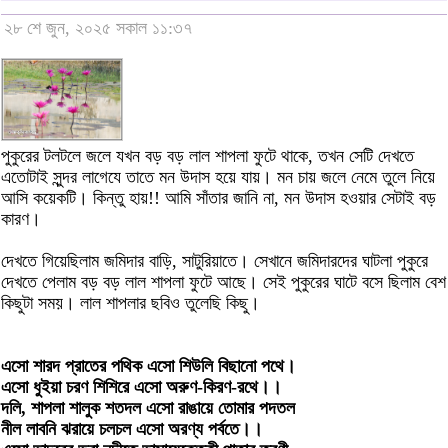
২৮ শে জুন, ২০২৫ সকাল ১১:৩৭
পুকুরের টলটলে জলে যখন বড় বড় লাল শাপলা ফুটে থাকে, তখন সেটি দেখতে
এতোটাই সুন্দর লাগেযে তাতে মন উদাস হয়ে যায়। মন চায় জলে নেমে তুলে নিয়ে
আসি কয়েকটি। কিন্তু হায়!! আমি সাঁতার জানি না, মন উদাস হওয়ার সেটাই বড়
কারণ।
দেখতে গিয়েছিলাম জমিদার বাড়ি, সাটুরিয়াতে। সেখানে জমিদারদের ঘাটলা পুকুরে
দেখতে পেলাম বড় বড় লাল শাপলা ফুটে আছে। সেই পুকুরের ঘাটে বসে ছিলাম বেশ
কিছুটা সময়। লাল শাপলার ছবিও তুলেছি কিছু।
এসো শারদ প্রাতের পথিক এসো শিউলি বিছানো পথে।
এসো ধুইয়া চরণ শিশিরে এসো অরুণ-কিরণ-রথে।।
দলি, শাপলা শালুক শতদল এসো রাঙায়ে তোমার পদতল
নীল লাবনি ঝরায়ে চলচল এসো অরণ্য পর্বতে।।