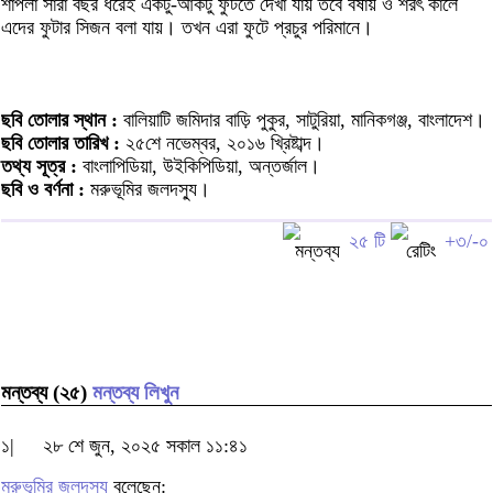
শাপলা সারা বছর ধরেই একটু-আকটু ফুটতে দেখা যায় তবে বর্ষায় ও শরৎ কালে
এদের ফুটার সিজন বলা যায়। তখন এরা ফুটে প্রচুর পরিমানে।
ছবি তোলার স্থান :
বালিয়াটি জমিদার বাড়ি পুকুর, সাটুরিয়া, মানিকগঞ্জ, বাংলাদেশ।
ছবি তোলার তারিখ :
২৫শে নভেম্বর, ২০১৬ খ্রিষ্টাব্দ।
তথ্য সূত্র :
বাংলাপিডিয়া, উইকিপিডিয়া, অন্তর্জাল।
ছবি ও বর্ণনা :
মরুভূমির জলদস্যু।
২৫ টি
+৩/-০
মন্তব্য (২৫)
মন্তব্য লিখুন
১|
২৮ শে জুন, ২০২৫ সকাল ১১:৪১
মরুভূমির জলদস্যু
বলেছেন: