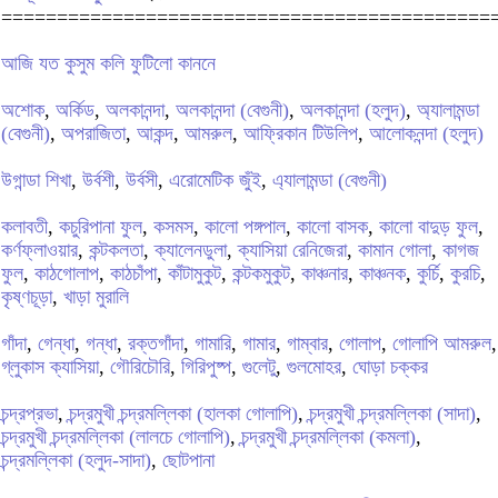
============================================
আজি যত কুসুম কলি ফুটিলো কাননে
অশোক
,
অর্কিড
,
অলকানন্দা
,
অলকানন্দা (বেগুনী)
,
অলকানন্দা (হলুদ)
,
অ্যালামন্ডা
(বেগুনী)
,
অপরাজিতা
,
আকন্দ
,
আমরুল
,
আফ্রিকান টিউলিপ
,
আলোকনন্দা (হলুদ)
উগান্ডা শিখা
,
উর্বশী
,
উর্বসী
,
এরোমেটিক জুঁই
,
এ্যালামন্ডা (বেগুনী)
কলাবতী
,
কচুরিপানা ফুল
,
কসমস
,
কালো পঙ্গপাল
,
কালো বাসক
,
কালো বাদুড় ফুল
,
কর্ণফ্লাওয়ার
,
কন্টকলতা
,
ক্যালেনডুলা
,
ক্যাসিয়া রেনিজেরা
,
কামান গোলা
,
কাগজ
ফুল
,
কাঠগোলাপ
,
কাঠচাঁপা
,
কাঁটামুকুট
,
কন্টকমুকুট
,
কাঞ্চনার
,
কাঞ্চনক
,
কুর্চি
,
কুরচি
,
কৃষ্ণচূড়া
,
খাড়া মুরালি
গাঁদা
,
গেন্ধা
,
গন্ধা
,
রক্তগাঁদা
,
গামারি
,
গামার
,
গাম্বার
,
গোলাপ
,
গোলাপি আমরুল
,
গ্লুকাস ক্যাসিয়া
,
গৌরিচৌরি
,
গিরিপুষ্প
,
গুলেটু
,
গুলমোহর
,
ঘোড়া চক্কর
চন্দ্রপ্রভা
,
চন্দ্রমুখী চন্দ্রমল্লিকা (হালকা গোলাপি)
,
চন্দ্রমুখী চন্দ্রমল্লিকা (সাদা)
,
চন্দ্রমুখী চন্দ্রমল্লিকা (লালচে গোলাপি)
,
চন্দ্রমুখী চন্দ্রমল্লিকা (কমলা)
,
চন্দ্রমল্লিকা (হলুদ-সাদা)
,
ছোটপানা