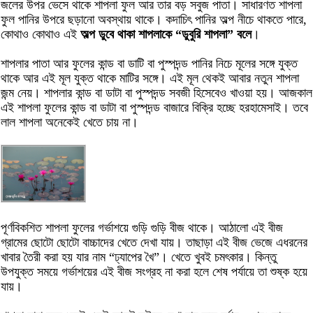
জলের উপর ভেসে থাকে শাপলা ফুল আর তার বড় সবুজ পাতা। সাধারণত শাপলা
ফুল পানির উপরে ছড়ানো অবস্থায় থাকে। কদাচিৎ পানির অল্প নীচে থাকতে পারে,
কোথাও কোথাও এই
অল্প ডুবে থাকা শাপলাকে “ডুবুরি শাপলা” বলে
।
শাপলার পাতা আর ফুলের কান্ড বা ডাটি বা পুস্পদন্ড পানির নিচে মূলের সঙ্গে যুক্ত
থাকে আর এই মূল যুক্ত থাকে মাটির সঙ্গে। এই মূল থেকই আবার নতুন শাপলা
জন্ম নেয়। শাপলার কান্ড বা ডাটা বা পুস্পদন্ড সবজী হিসেবেও খাওয়া হয়। আজকাল
এই শাপলা ফুলের কান্ড বা ডাটা বা পুস্পদন্ড বাজারে বিক্রি হচ্ছে হরহামেসাই। তবে
লাল শাপলা অনেকেই খেতে চায় না।
পূর্ণবিকশিত শাপলা ফুলের গর্ভাশয়ে গুড়ি গুড়ি বীজ থাকে। আঠালো এই বীজ
গ্রামের ছোটো ছোটো বাচ্চাদের খেতে দেখা যায়। তাছাড়া এই বীজ ভেজে এধরনের
খাবার তৈরী করা হয় যার নাম “ঢ্যাপের খৈ”। খেতে খুবই চমৎকার। কিন্তু
উপযুক্ত সময়ে গর্ভাশয়ের এই বীজ সংগ্রহ না করা হলে শেষ পর্যায়ে তা শুষ্ক হয়ে
যায়।