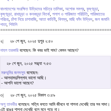
বাংলাদেশের সংরক্ষিত উদ্ভিদের সচিত্র তালিকা
,
অশোক সমগ্র
,
কৃষ্ণচূড়া
,
কৃষ্ণচূড়া, রাধাচূড়া ও কনকচূড়া বিতর্ক
,
পলাশ ও পারিজাত পরিচিতি
,
পারিজাতের
পরিচয়
,
চাঁপা নিয়ে চাপাবাজি
,
আতা কাহিনী
,
বিলম্ব
,
মাছি ফাঁদ উদ্ভিদ
,
জল জমানি
পাতা
,
শিউলি
============================================
২|
২৮ শে জুন, ২০২৫ দুপুর ২:৫০
নাহল তরকারি
বলেছেন: কি খবর ভাই সাব? কেমন আছেন?
২৮ শে জুন, ২০২৫ সন্ধ্যা ৭:৫৩
মরুভূমির জলদস্যু
বলেছেন:
- আলহামদুলিল্লাহ ভালো আছি।
- আপনি ভালো আছেন?
৩|
২৮ শে জুন, ২০২৫ বিকাল ৩:৫৯
অপু তানভীর
বলেছেন: সত্যি বলতে আমি জীবনে যা শাপনা দেখেছি তার সব সাদা।
এই রঙের শাপনা দেখেছি বলে মনে পড়ে না।