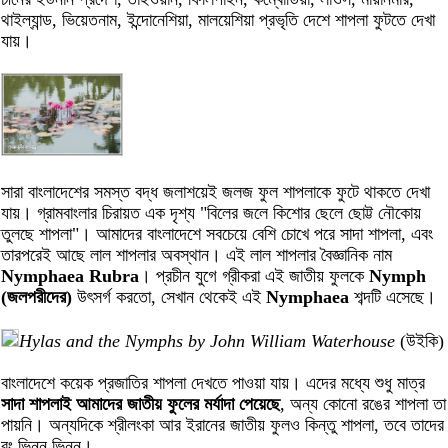
থাইল্যান্ড, ভিয়েতনাম, ইন্দোনেশিয়া, মালয়েশিয়া প্রভৃতি দেশে শাপলা ফুটতে দেখা
যায়।
সারা বাংলাদেশের সমস্ত বদ্ধ জলাশয়েই জলজ ফুল শাপলাকে ফুটে থাকতে দেখা
যায়। গ্রামবাংলার চিরায়ত এক দৃশ্য "বিলের জলে কিশোর ছেলে ছোট্ট নৌকোয়
তুলছে শাপলা"। আমাদের বাংলাদেশে সবচেয়ে বেশি চোখে পরে সাদা শাপলা, এবং
তারপরেই আছে লাল শাপলার অবস্থান। এই লাল শাপলার বৈজ্ঞানিক নাম
Nymphaea Rubra
। প্রচীন যুগে গ্রীকরা এই জাতীয় ফুলকে
Nymph
(জলপরীদের)
উৎসর্গ করতো, সেখান থেকেই এই
Nymphaea
শব্দটি এসেছে।
Hylas and the Nymphs by John William Waterhouse
(উইকি)
বাংলাদেশে কয়েক প্রজাতির শাপলা দেখতে পাওয়া যায়। এদের মধ্যে শুধু মাত্র
সাদা শাপলাই আমাদের জাতীয় ফুলের মর্যাদা পেয়েছে
, অন্য কোনো রঙের শাপলা তা
পায়নি। অন্যদিকে শ্রীলংকা আর ইরানের জাতীয় ফুলও কিন্তু শাপলা, তবে তাদের
রং ভিন্ন ভিন্ন।