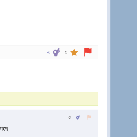
২
০
০
েছে ।