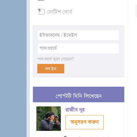
নোটিশ বোর্ড
পাসওয়ার্ড ভুলে গেছেন?
পোস্টটি যিনি লিখেছেন
রাজীব নুর
অনুসরণ করুন