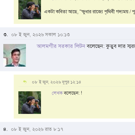
একটা কবিতা আছে, "ক্ষুধার রাজ্যে পৃথিবী গদ্যময় / প
৩.
০৮ ই জুন, ২০২৬ সকাল ১০:১৩
আলমগীর সরকার লিটন
বলেছেন: কুতুব দার স্মর
০৮ ই জুন, ২০২৬ দুপুর ১২:১৪
লেখক
বলেছেন: !
৪.
০৮ ই জুন, ২০২৬ রাত ৮:১৭