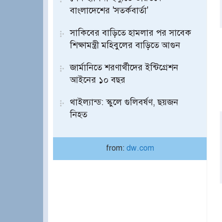
বাংলাদেশের 'সতর্কবার্তা'
সাকিবের বাড়িতে হামলার পর সাবেক
শিক্ষামন্ত্রী মহিবুলের বাড়িতে আগুন
জার্মানিতে শরণার্থীদের ইন্টিগ্রেশন
আইনের ১০ বছর
থাইল্যান্ড: স্কুলে গুলিবর্ষণ, ছয়জন
নিহত
from:
dw.com