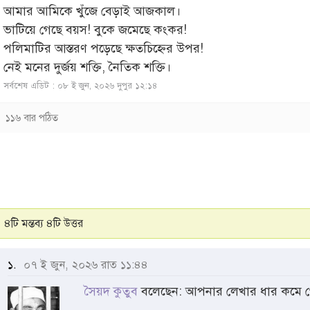
আমার আমিকে খুঁজে বেড়াই আজকাল।
ভাটিয়ে গেছে বয়স! বুকে জমেছে কংকর!
পলিমাটির আস্তরণ পড়েছে ক্ষতচিহ্নের উপর!
নেই মনের দুর্জয় শক্তি, নৈতিক শক্তি।
সর্বশেষ এডিট : ০৮ ই জুন, ২০২৬ দুপুর ১২:১৪
১১৬ বার পঠিত
৪টি মন্তব্য ৪টি উত্তর
১.
০৭ ই জুন, ২০২৬ রাত ১১:৪৪
সৈয়দ কুতুব
বলেছেন: আপনার লেখার ধার কমে গ