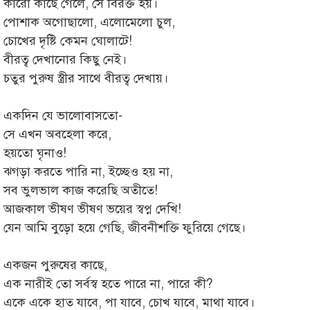
কারো কাছে গেলে, সে বিরক্ত হয়।
পোশাক অগোছালো, এলোমেলো চুল,
চোখের দৃষ্টি কেমন ঘোলাটে!
বীরত্ব দেখানোর কিছু নেই।
চতুর পুরুষ স্ত্রীর সাথে বীরত্ব দেখায়।
একদিন যে ভালোবাসতো-
সে এখন অবহেলা করে,
হয়তো ঘৃনাও!
ঝগড়া করতে পারি না, ইচ্ছেও হয় না,
সব ভুলভাল কাজ করেছি অতীতে!
আজকাল ভীষণ ভীষণ ভয়ের স্বপ্ন দেখি!
যেন আমি বুড়ো হয়ে গেছি, জীবনীশক্তি ফুরিয়ে গেছে।
একজন পুরুষের কাছে,
এক নারীই তো সর্বস্ব হতে পারে না, পারে কী?
একে একে হাত যাবে, পা যাবে, চোখ যাবে, মাথা যাবে।