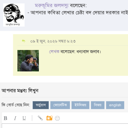
মরুভূমির জলদস্যু
বলেছেন:
- আপনার কবিতা লেখার চেষ্টা বদ দেয়ার দরকার না
০৯ ই জুন, ২০২৬ সন্ধ্যা ৬:২৩
লেখক
বলেছেন: ধন্যবাদ জনাব।
আপনার মন্তব্য লিখুন
কি বোর্ড বেছে নিন:
ভার্চুয়াল
ফোনেটিক
ইউনিজয়
বিজয়
english