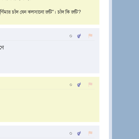
ূর্ণিমার চাঁদ যেন ঝলসানো রুটি"। চাঁদ কি রুটি?
০
ণে
০
০