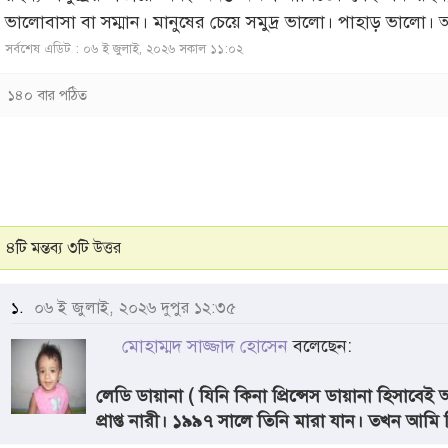
ভালোবাসা বা সম্মান। মানুষের চেয়ে সমুদ্র ভালো। পাহাড় ভালো
সর্বশেষ এডিট : ০৬ ই জুলাই, ২০২৬ সকাল ১১:০২
১৪০ বার পঠিত
৪টি মন্তব্য ৩টি উত্তর
১.
০৬ ই জুলাই, ২০২৬ দুপুর ১২:৩৫
মোহাম্মদ সাজ্জাদ হোসেন
বলেছেন:
লেডি ডায়ানা ( যিনি কিনা প্রিন্সেস ডায়ানা হিসাবে
প্রাপ্ত নারী। ১৯৯৭ সালে তিনি মারা যান। তখন আমি ব