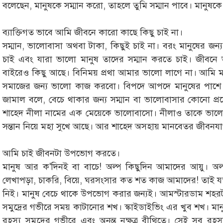
বলেছেন, মানুষকে সম্মান করো, তাহলে তুমি সম্মান পাবে। মানুষ
ব্যাক্তিগত ভাবে আমি জীবনে কারো কাছে কিছু চাই না।
সম্মান, ভালোবাসা অথবা টাকা, কিছুই চাই না। বরং মানুষের জ
চাই এবং যারা ভালো মানুষ তাদের সম্মান করতে চাই। জীবনে
বাইরেও কিছু আছে। বিনিময় প্রথা আমার ভালো লাগে না। আমি ম
সমাজের জন্য ভালো কাজ করবো। বিপদে আপদে মানুষের পাশে থ
জামাল বলে, বেচে থাকার জন্য সম্মান বা ভালোবাসার কোনো প্র
শাহেদ নীলা নামের এক মেয়েকে ভালোবাসো। নীলাও তাকে ভালোবাসতো
সন্তান নিয়ে মহা সুখে আছে। আর শাহেদ অসহায় মানবেতর জীবনযা
আমি চাই জীবনটা উপভোগ করতে।
মানুষ আর ক'দিনই বা বাচে! অল্প কিছুদিন আমাদের আয়ু। অ
লেখাপড়া, চাকরি, বিয়ে, ঘরসংসার কত শত কাজ আমাদের! তাই যত
নিই। মানুষ বেচে থাকে উপভোগ করার জন্যই। আমস্টারডাম শহরটা
সমুদ্রের গভীরে সময় কাটানোর শখ। স্কাইডাইভিং এর খুব শখ। মান
রহস্য সমুদ্রের গভীরে এবং অনন্ত নক্ষত্র বীথিতে। সেই সব রহস্