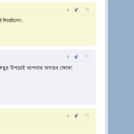
০
্ট দিয়েছিলো।
০
বকিছুর উপরেই আপনার অসম্ভব ক্ষোভ!
০