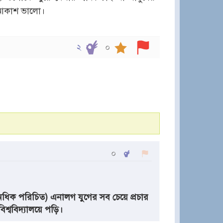
। আকাশ ভালো।
২
০
০
ই অধিক পরিচিত) এনালগ যুগের সব চেয়ে প্রচার
িশ্ববিদ্যালয়ে পড়ি।