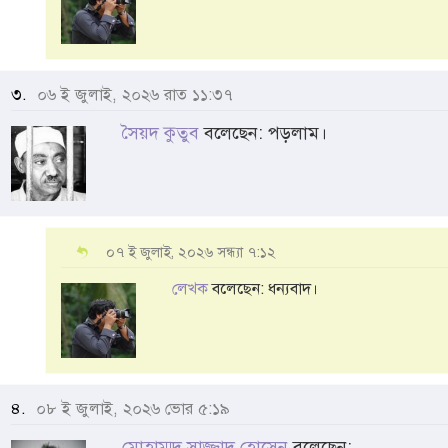
৩.
০৬ ই জুলাই, ২০২৬ রাত ১১:৩৭
সৈয়দ কুতুব
বলেছেন: পড়লাম।
০৭ ই জুলাই, ২০২৬ সন্ধ্যা ৭:১২
লেখক
বলেছেন: ধন্যবাদ।
৪.
০৮ ই জুলাই, ২০২৬ ভোর ৫:১৯
মোহাম্মদ সাজ্জাদ হোসেন
বলেছেন: