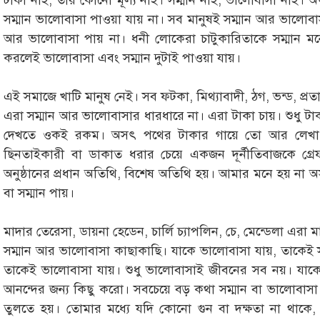
টাকা নাই, তার কোনো মূল্য নাই। সম্মান নাই, ভালোবাসা নাই। 
সম্মান ভালোবাসা পাওয়া যায় না। সব মানুষই সম্মান আর ভালোবাসা
আর ভালোবাসা পায় না। ধনী লোকেরা চাটুকারিতাকে সম্মান 
করলেই ভালোবাসা এবং সম্মান দুটাই পাওয়া যায়।
এই সমাজে খাটি মানুষ নেই। সব ফটকা, মিথ্যাবাদী, ঠগ, ভন্ড, প্র
এরা সম্মান আর ভালোবাসার ধারধারে না। এরা টাকা চায়। শুধু টাক
দেখতে ওকই রকম। অসৎ পথের টাকার গায়ে তো আর লেখা থা
ছিনতাইকারী বা ডাকাত ধরার চেয়ে একজন দূর্নীতিবাজকে গ্রেফ
অনুষ্ঠানের প্রধান অতিথি, বিশেষ অতিথি হয়। আমার মনে হয় না অস
বা সম্মান পায়।
মাদার তেরেসা, ডায়না হেডেন, চার্লি চ্যাপলিন, চে, মেন্ডেলা এরা
সম্মান আর ভালোবাসা কাছাকাছি। যাকে ভালোবাসা যায়, তাকেই স
তাকেই ভালোবাসা যায়। শুধু ভালোবাসাই জীবনের সব নয়। যাক
আনন্দের জন্য কিছু করো। সবচেয়ে বড় কথা সম্মান বা ভালোবাসা
তুলতে হয়। তোমার মধ্যে যদি কোনো গুন বা দক্ষতা না থাকে