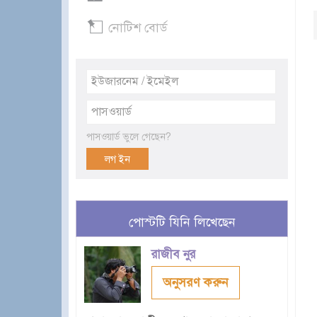
নোটিশ বোর্ড
পাসওয়ার্ড ভুলে গেছেন?
পোস্টটি যিনি লিখেছেন
রাজীব নুর
অনুসরণ করুন