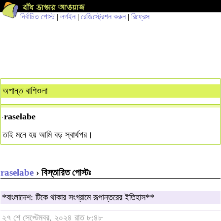
নির্বাচিত পোস্ট
|
লগইন
|
রেজিস্ট্রেশন করুন
|
রিফ্রেস
অশান্ত বাশিওলা
raselabe
তাই মনে হয় আমি বড় স্বার্থপর।
raselabe
› বিস্তারিত পোস্টঃ
*বাংলাদেশ: টিকে থাকার সংগ্রামে রূপান্তরের ইতিহাস**
২৭ শে সেপ্টেম্বর, ২০২৪ রাত ৮:৪৮