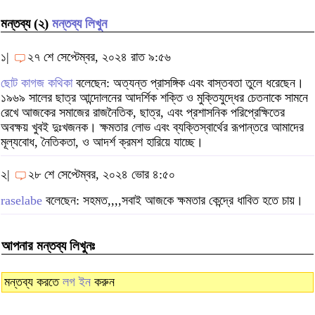
মন্তব্য (২)
মন্তব্য লিখুন
১|
২৭ শে সেপ্টেম্বর, ২০২৪ রাত ৯:৫৬
ছোট কাগজ কথিকা
বলেছেন: অত্যন্ত প্রাসঙ্গিক এবং বাস্তবতা তুলে ধরেছেন।
১৯৬৯ সালের ছাত্র আন্দোলনের আদর্শিক শক্তি ও মুক্তিযুদ্ধের চেতনাকে সামনে
রেখে আজকের সমাজের রাজনৈতিক, ছাত্র, এবং প্রশাসনিক পরিপ্রেক্ষিতের
অবক্ষয় খুবই দুঃখজনক। ক্ষমতার লোভ এবং ব্যক্তিস্বার্থের রূপান্তরে আমাদের
মূল্যবোধ, নৈতিকতা, ও আদর্শ ক্রমশ হারিয়ে যাচ্ছে।
২|
২৮ শে সেপ্টেম্বর, ২০২৪ ভোর ৪:৫০
raselabe
বলেছেন: সহমত,,,,সবাই আজকে ক্ষমতার কেন্দ্রে ধাবিত হতে চায়।
আপনার মন্তব্য লিখুনঃ
মন্তব্য করতে
লগ ইন
করুন