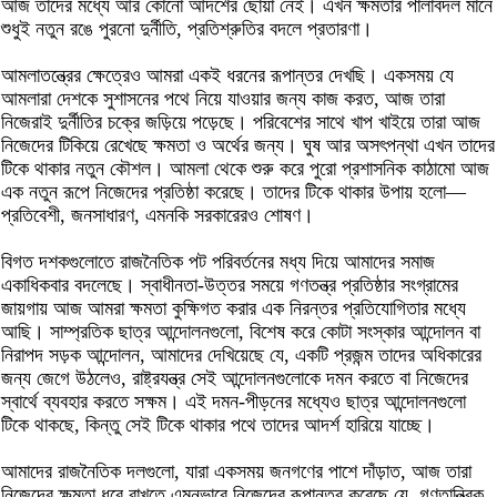
আজ তাদের মধ্যে আর কোনো আদর্শের ছোঁয়া নেই। এখন ক্ষমতার পালাবদল মানে
শুধুই নতুন রঙে পুরনো দুর্নীতি, প্রতিশ্রুতির বদলে প্রতারণা।
আমলাতন্ত্রের ক্ষেত্রেও আমরা একই ধরনের রূপান্তর দেখছি। একসময় যে
আমলারা দেশকে সুশাসনের পথে নিয়ে যাওয়ার জন্য কাজ করত, আজ তারা
নিজেরাই দুর্নীতির চক্রে জড়িয়ে পড়েছে। পরিবেশের সাথে খাপ খাইয়ে তারা আজ
নিজেদের টিকিয়ে রেখেছে ক্ষমতা ও অর্থের জন্য। ঘুষ আর অসৎপন্থা এখন তাদের
টিকে থাকার নতুন কৌশল। আমলা থেকে শুরু করে পুরো প্রশাসনিক কাঠামো আজ
এক নতুন রূপে নিজেদের প্রতিষ্ঠা করেছে। তাদের টিকে থাকার উপায় হলো—
প্রতিবেশী, জনসাধারণ, এমনকি সরকারেরও শোষণ।
বিগত দশকগুলোতে রাজনৈতিক পট পরিবর্তনের মধ্য দিয়ে আমাদের সমাজ
একাধিকবার বদলেছে। স্বাধীনতা-উত্তর সময়ে গণতন্ত্র প্রতিষ্ঠার সংগ্রামের
জায়গায় আজ আমরা ক্ষমতা কুক্ষিগত করার এক নিরন্তর প্রতিযোগিতার মধ্যে
আছি। সাম্প্রতিক ছাত্র আন্দোলনগুলো, বিশেষ করে কোটা সংস্কার আন্দোলন বা
নিরাপদ সড়ক আন্দোলন, আমাদের দেখিয়েছে যে, একটি প্রজন্ম তাদের অধিকারের
জন্য জেগে উঠলেও, রাষ্ট্রযন্ত্র সেই আন্দোলনগুলোকে দমন করতে বা নিজেদের
স্বার্থে ব্যবহার করতে সক্ষম। এই দমন-পীড়নের মধ্যেও ছাত্র আন্দোলনগুলো
টিকে থাকছে, কিন্তু সেই টিকে থাকার পথে তাদের আদর্শ হারিয়ে যাচ্ছে।
আমাদের রাজনৈতিক দলগুলো, যারা একসময় জনগণের পাশে দাঁড়াত, আজ তারা
নিজেদের ক্ষমতা ধরে রাখতে এমনভাবে নিজেদের রূপান্তর করেছে যে, গণতান্ত্রিক