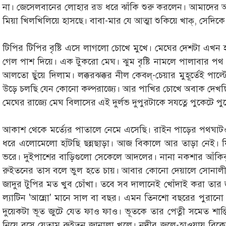
না। জেসেলবানের লোহার রড ধরে ঝাঁকি শুরু করলেন। আমাদের আস
মিয়া খিলখিলিয়ে হাসছে। বাবা-মার যে আত্মা শুকিয়ে খাক্, সেদিকে 
টিপির টিপির বৃষ্টি এসে লাগলো চোখে মুখে। মেঘের দেশটা এখন 
গেল পাশ দিয়ে। এক টুকরো মেঘ। ঝুম বৃষ্টি নামলে পালাবার পথ
আলতো ছুঁয়ে দিলাম। লক্করঝক্কর নীল কেবল্-চেয়ার মুহূর্তেই পাল
উড়ে চলছি যেন কোনো কল্পরাজ্যে। আর পাখির চোখে অবাক দেখছি 
মেঘের রাজ্যে মেঘ বিলাসের এই দুর্লভ দুপুরটাকে সযত্নে পুকেটে প
আকাশ থেকে মর্ত্যের পাতালে নেমে এসেছি। রাইন পাড়ের পথঘ
ধরে এলোমেলো হাঁটছি ছন্নছাড়া। আজ বিকালে আর তাড়া নেই। ফি
ভরে। দুইপাশের বাড়িগুলো সেকেলে আদলের। নানা নকশার আঁকিবুঁ
রুইতনের তাস বলে ভুল হতে চায়। আবার কোনো দেয়ালে সোনালী
জাদুর টুপির মত খুব চোঁখা। তবে সব দালানেই খোঁদাই করা তার 
ল্যাটিন 'আন্নো' মানে সাল বা বছর। এমন তিনশো বছরের পুরানো
দুয়েকটা ভূত জুটে যেত ফাও ফাও। ভূতকে তার পেত্নী সমেত শান
নিয়ে বসে যেতাম রুইতন জানালা খুলে। নদীর জলে-হাওয়ায় বিকে