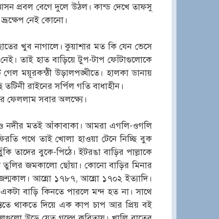
ন প্রবল বেগে দুলে উঠল। কান্ড দেখে তাফসু
ভ্রূক্ষেপ নেই কোনো।
হাতের খুব নাগালে। কুয়াশার মত কি যেন ভেসে
 নেই। তাই হাত বাড়িয়ে টুপ-টাপ ফোঁটাগুলোকে
্টে গেল ময়ূরকন্ঠী উড়ালপঙ্খীতে। হালকা ডানায়
তটিনী রাইনের সর্পিল গতি বাধাহীন।
ুরে ফেললাম সবার অলক্ষ্যে।
াটও নদীর মতই আঁকাবাকা। আমরা এগলি-ওগলি
রতি পথে তাই খোলা হাওয়া টেনে নিচ্ছি বুক
কি তাদের বুকে-পিঠে। ইটরঙা বাড়ির পাল্লাকে
 তুলির জমকালো ছোঁয়া। কোনো বাড়ির মিনার
জন্মকাল। আন্নো ১৭৮৭, আন্নো ১৭০২ ইত্যাদি।
 একটা বাড়ি কিনতে পারলে মন্দ হত না। সাথে
্তিতে থাকতে দিয়ে এক কাপ চাপ আর প্রিয় বই
লগুলো উড়ে যেত গল্পে কবিতায়। খালি রাতের