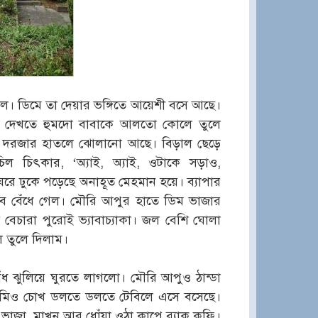
। ডিমে তা দেয়ার ভঙ্গিতে আয়েশী বসে আছে।
া দেখতে হুমদো বাবাকে আলতো কোলে তুলে
 দরজার হাতলে ঝোলানো আছে। বিড়াল ছেড়ে
ল চিৎকার, ‘অ্যাই, অ্যাই, ওটাকে সড়াও,
রে ঢুকে পড়েছে অনাহূত মেহমান হয়ে। ব্যাপার
ন্ডব বেঁধে গেল। মৌরি আপুর হাতে ডিম ভাজার
 বেচারা পুরোই ভ্যাবাচ্যাকা। জল বেশি ঘোলা
 তুলে দিলাম।
 কাঁধ ঝুলিয়ে ঘুরতে লাগলো। মৌরি আপুও ঠান্ডা
র রুমিও চোখ ডলতে ডলতে টেবিলে এসে বসেছে।
ভাজা, মাখন আর ধোঁয়া ওঠা কাপে ব্ল্যাক কফি।