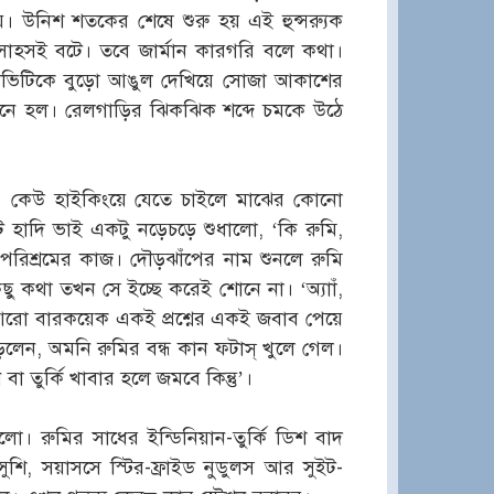
। উনিশ শতকের শেষে শুরু হয় এই হুন্সর‍্যুক
সাহসই বটে। তবে জার্মান কারগরি বলে কথা।
্যাভিটিকে বুড়ো আঙুল দেখিয়ে সোজা আকাশের
নে হল। রেলগাড়ির ঝিকঝিক শব্দে চমকে উঠে
ে। কেউ হাইকিংয়ে যেতে চাইলে মাঝের কোনো
ট হাদি ভাই একটু নড়েচড়ে শুধালো, ‘কি রুমি,
পরিশ্রমের কাজ। দৌড়ঝাঁপের নাম শুনলে রুমি
কিছু কথা তখন সে ইচ্ছে করেই শোনে না। ‘অ্যাাঁ,
ই আরো বারকয়েক একই প্রশ্নের একই জবাব পেয়ে
াড়লেন, অমনি রুমির বন্ধ কান ফটাস্ খুলে গেল।
া তুর্কি খাবার হলে জমবে কিন্তু’।
লো। রুমির সাধের ইন্ডিনিয়ান-তুর্কি ডিশ বাদ
ুশি, সয়াসসে স্টির-ফ্রাইড নুডুলস আর সুইট-