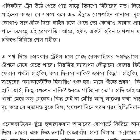
এদিকটায় ট্রেন উঠে গেছে প্রায় সাড়ে তিনশো মিটারের মত। দিয়ে
লাইনের কাজ। সে সময়ে বসে এত উঁচুতে রেললাইন বানানো দুঃ
কোথাও সরু ব্রীজ দিয়ে লাইন চলে গেছে তো কোথাও আবার গ্র
পানে চলেছে এই রেলগাড়ি। আরে, হঠাৎ একটা হরিন দেখলাম ম
চকিতে মিলিয়ে গেল গহীনে।
এ পথ দিয়ে চমৎকার ট্রেইল চলে গেছে রেললাইনের সমান্তরাল
ষ্টেশনে নেমে যেতে পারে। নিয়মিত ম্যারাথন দৌড়ানো বেজায় ফি
ফেরার পথটা হাইকিং করে ফিরবে নাকি? জমবে কিন্তু’। হাইকিং 
সাহেবের ‘ফ্যাকাল্টেটিভ হিয়ারিং’ শুরু হয়। মানে ‘ইচ্ছে শ্রবন’। 
হাদি ভাই, কিছু বললেন নাকি? শুনতে পাচ্ছি না তো’। হাদি ভা
খাপ্পা মেরে অফ্ গেলেন। কিন্তু যেই না মৌরি আপু লাঞ্চের কথা প
দুম্ করে সে মতামত ঠুকে দিল, ‘মেঘলা দিনে গরমাগরম ইন্ডিনিয়ান ব
এমেলহাউসেন ছুঁয়ে হুন্সর‍্যুকবান আমাদের বোপার্ডে ফিরিয়ে আন
দিয়ে আমরা এক ভিয়েতনামী রেস্তোরাঁয় হানা দিলাম। স্যালমন স