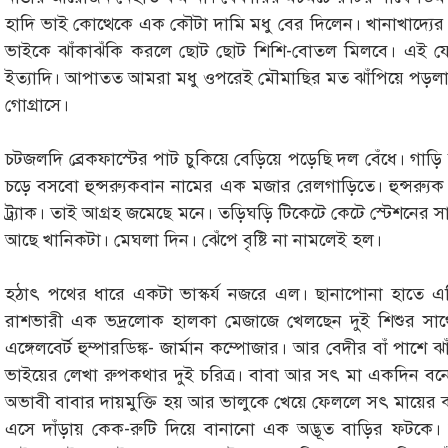
হাদি ভাই কোত্থেকে এক কৌটা দামি মধু বের দিলেন। খানাখাদ্যের
ভাইকে ঝাঁকাঝঁকি করলে ছোট ছোট শিশি-বোতল মিলবে। এই যে
ইত্যাদি। আপাতত আমরা মধু ওপরেই মৌমাছির মত ঝাঁপিয়ে পড়লাম
গোগ্রাসে।
চটজলদি ব্রেকফাস্টের পাট চুকিয়ে বেড়িয়ে পড়েছি দল বেঁধে। গাড়ি 
চড়ে বসবো হুন্সর‍্যুকবান নামের এক মজার রেলগাড়িতে। হুন্সর‍্যু
ট্র্যাক। তাই আগ্রহ জমেছে মনে। তড়িঘড়ি টিকেটে কেটে স্টেশনের
আছে খানিকটা। মেঘলা দিন। ঝেঁপে বৃষ্টি না নামলেই হল।
হঠাৎ পথের ধারে একটা ভাস্কর্য নজরে এল। ছানাপোনা হাতে
রাশভারী এক ভদ্রলোক হালকা মেজাজে খেলছেন দুই শিশুর সাথ
এঙ্গেলবের্ট হুম্পারডিঙ্ক- জার্মান কম্পোজার। আর বেদীর বাঁ পাশে 
ভাইয়ের লেখা রুপকথার দুই চরিত্র। বাবা আর সৎ মা একদিন বন
অভাবী বাবার দায়মুক্তি হয় আর ভালুকে খেয়ে ফেললে সৎ মায়ের 
এসে দাঁড়ায় কেক-রুটি দিয়ে বানানো এক অদ্ভূত বাড়ির ফটকে। 