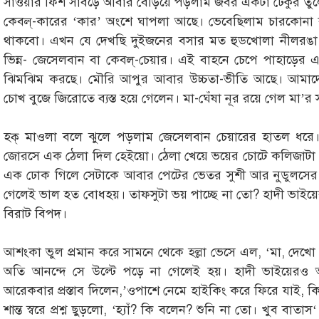
সাওয়ার ফিশ সাবড়ে আবার বেড়িয়ে পড়লাম জবর একটা ঢেকুর তুলে।
কেবল্-কারের ‘কার’ অংশে ঘাপলা আছে। ভেবেছিলাম চারকোনা ব
থাকবো। এখন যে দেখছি দুইজনের বসার মত হুডখোলা নীলর
ভিন্ন- জেসেলবান বা কেবল্-চেয়ার। এই বাহনে চেপে পাহাড়ের 
ঝিমঝিম করছে। মৌরি আপুর আবার উচ্চতা-ভীতি আছে। আমাদের ব
চোখ বুজে জিরোতে ব্যস্ত হয়ে গেলেন। মা-ঘেঁষা নূর রয়ে গেল মা’র
হক্ মাওলা বলে ঝুলে পড়লাম জেসেলবান চেয়ারের হাতল ধর
জোরসে এক ঠেলা দিল হেইয়ো। ঠেলা খেয়ে ভয়ের চোটে কলিজাটা 
এক ঢোক গিলে সেটাকে আবার পেটের ভেতর সুশী আর নুডুলসের 
গেলেই ভাল হত বোধহয়। তাফসুটা ভয় পাচ্ছে না তো? হাদী ভাইয়ের
বিরাট বিপদ।
আশংকা ভুল প্রমান করে সামনে থেকে হল্লা ভেসে এল, ‘মা, দেখ
অতি আনন্দে সে উল্টে পড়ে না গেলেই হয়। হাদী ভাইয়েরও
আরেকবার প্রস্তাব দিলেন,’ওপাশে নেমে হাইকিং করে ফিরে যাই, কি
শান্ত স্বরে প্রশ্ন ছুড়লো, ‘হ্যাঁ? কি বলেন? শুনি না তো। খুব 