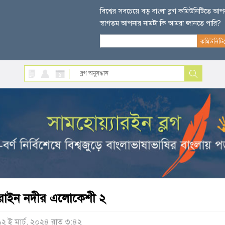
বিশ্বের সবচেয়ে বড় বাংলা ব্লগ কমিউনিটিতে আ
স্বাগতম আপনার নামটা কি আমরা জানতে পারি?
রাইন নদীর এলোকেশী ২
১২ ই মার্চ, ২০২৪ রাত ৩:৪২