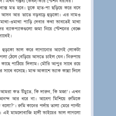
 এখন গন্তব্য কেবল্-কার স্টেশন বরাবর।
াক্স মত হবে। ঢুকে হাত-পা ছড়িয়ে করে বসে
ঙা আসন আর তাতে নড়বড়ে হুড়কো। এর নামও
এমাথা-ওমাথা পাড়ি দেবার কথা ভাবতেই মাথা
্যাকপ্যাকগুলো জমা নিয়ে স্টেশনের বেঞ্চে
 সাথেই।
ে। হুড়কো ভাল করে লাগানোর আগেই লোকটা
গলা ঠেলে বেড়িয়ে আসতে চাইল যেন। নিরুপায়
কাছে পাঠিয়ে দিলাম। মৌরি আপুর সাথে রয়ে
 সাথে বসেছে। মাঝ আকাশে ভ্যাক কান্না দিলে
ো আমরা কত উঁচুতে, কি দারুন, কি মজা’। এখন
 আনন্দ আর ধরে না। আবেগ মিশিয়ে রুমিকে
 বলো?’। রুমি কানের পর্দায় তালা মেরে পাল্টা
বাতাস‘। এই মামদোবাজি হাদী ভাইয়ের ভাল লাগলো