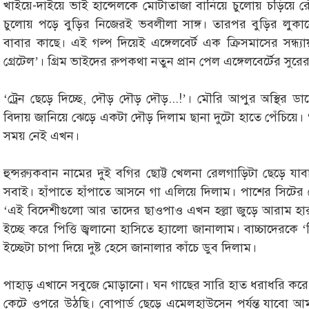
খাইয়ে-দাইয়ে ভাই হান্সেলকে মোটাতাজা বানিয়ে চুলোয় চড়িয়ে রেঁধ
চুলোয় পড়ে বুড়ির নিজেরই ভবলীলা সাঙ্গ। তারপর বুড়ির লুকান
বাবার কাছে। এই গল্প দিয়েই এঙ্গেলবের্ট এক ক্রিসমাসের সন্ধ
গ্রেটেল’। গ্রিম ভাইদের রুপকথা নতুন প্রান পেল এঙ্গেলবের্টের সুরে
‘ট্রেন ছেড়ে দিচ্ছে, দৌড় দৌড় দৌড়...!’। মৌরি আপুর অস্থির ডা
বিদায় জানিয়ে ঝেড়ে একটা দৌড় দিলাম ছানা দুটো হাতে পেঁচিয়ে
সময় নেই এখন।
হুন্সর‍্যুকবান নামের দুই বগির ছোট্ট খেলনা রেলগাড়িটা ছেড়ে য
সবাই। হাঁপাতে হাঁপাতে আসনে গা এলিয়ে দিলাম। পাশের সিটের 
‘এই বিদেশীগুলো আর তাদের ছাওপাও এখন হল্লা জুড়ে আরাম হার
ইচ্ছে করে পিত্তি জ্বলানো হাসিতে হ্যালো জানালাম। বাচ্চাদেরক
ইচ্ছেটা চাপা দিয়ে দুষ্ট হেসে জানালার কাঁচে ডুব দিলাম।
পাহাড় এখানে সবুজে মোড়ানো। ঘন গাছের সারি হাত ধরাধরি করে
কেটে ওপরে উঠছি। বোপার্ড ছেড়ে এমেলহাউসেন পর্যন্ত যাবো আম