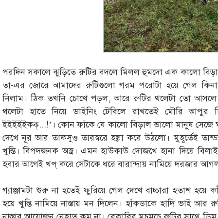
পরদিন সকালে ঝুড়িতে রুটির বদলে মিলল হুমদো এক কালো বিড়াল
তা-এর জোরে আমাদের রুটিগুলো গরম পরোটা হয়ে গেল কিন
নিলাম। ঠিক তখনি চোখে পড়ল, আরে রুটির থলেটা তো আসলে
থলেটা হাতে নিয়ে ডাইনিং টেবিলে রাখতেই মৌরি আপুর চি
ইইইইইকক্...!’। কোন ফাঁকে যে কালো বিড়াল ভালো মানুষ সেজে ঘ
দেখে নূর আর তাফসুও তারস্বরে হল্লা করে উঠলো। মুহূর্তেই তা
খুন্তি। বিপদজনক অস্ত্র। এমন হাউকাউ দোজখে হানা দিয়ে বিলাই
হবার আগেই খপ্ করে সেটাকে ধরে বারান্দায় নামিয়ে দরজার আগল
গ্যাঞ্জামটা শুরু না হতেই ফুরিয়ে গেল দেখে বাচ্চারা হতাশ হয়ে
হয়ে খুন্তি নামিয়ে নাস্তায় মন দিলেন। হাঁকডাকে হাদি ভাই আ
নাস্তার আয়োজন নেহাত কম না। বেকারির মচমচে রুটির সাথে ডিম 