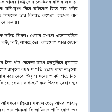
ে খাবে। কিন্তু বোন গ্রেটেলের ধাক্কায় একদিন
ো মনি-মুক্তা নিয়ে ভাইবোন ফিরে যায় গরীব
্যায় লিখলেন তার বিখ্যাত অপেরা ‘হান্সেল আর
র দ্যোতনায়।
কে সম্বিত ফিরল। খেলায় মশগুল এঙ্গেলবের্টকে
। ‘আউ, আউ, লাগছে তো’ অভিযোগ পাত্তা দেয়ার
াবার ঠিক পাঁচ সেকেন্ড আগে হুড়মুড়িয়ে ঢুকলাম
গোমরামুখো বয়স্ক দম্পতি হতাশ মাথা নাড়লো,
াম করে দেবে, উফ্!’। মনের ভাবটা পড়ে নিয়ে
ে ‘কি রে, কেমন লাগছে?’ বলে উসকে দেয়ার খুব
 আলিঙ্গনে দাঁড়িয়ে। সমতল ছেড়ে আমরা পাহাড়
রা প্রায় পনেরো কিলোমিটার পাড়ি বোপার্ডের