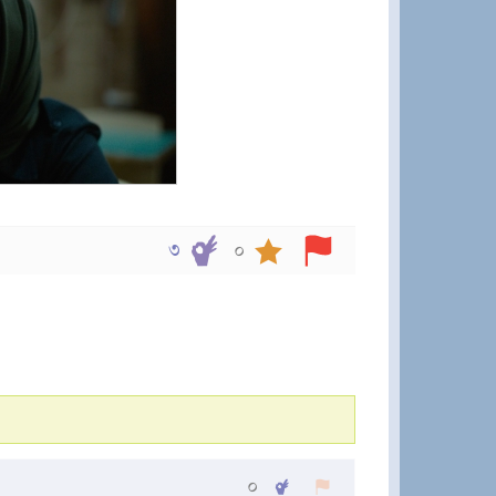
৩
০
০