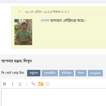
২৬ শে এপ্রিল, ২০২৩ বিকাল ৪:২৭
লেখক
বলেছেন: নেটফ্লিক্সে আছে।
আপনার মন্তব্য লিখুন
কি বোর্ড বেছে নিন:
ভার্চুয়াল
ফোনেটিক
ইউনিজয়
বিজয়
english