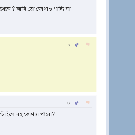
েকে ? আমি তো কোথাও পাচ্ছি না !
০
০
াবটাইলে সহ কোথায় পাবো?