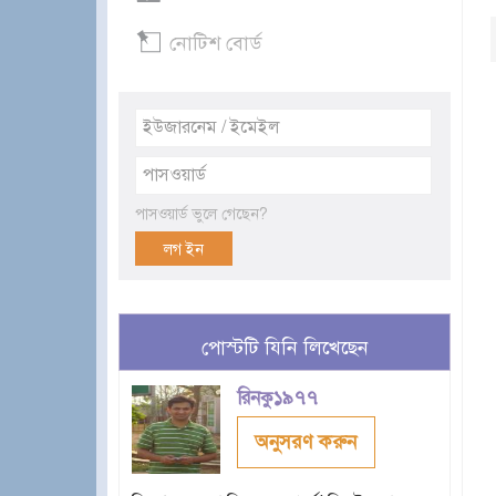
নোটিশ বোর্ড
পাসওয়ার্ড ভুলে গেছেন?
পোস্টটি যিনি লিখেছেন
রিনকু১৯৭৭
অনুসরণ করুন