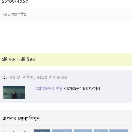
১৮/০৪/২০১৫
৫৫০ বার পঠিত
১টি মন্তব্য ০টি উত্তর
১.
২০ শে এপ্রিল, ২০১৫ রাত ৯:০৪
প্রোফেসর শঙ্কু
বলেছেন: চমৎকার!
আপনার মন্তব্য লিখুন