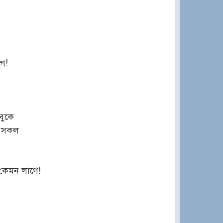
ে!
বুকে
য় সকল
কেমন লাগে!