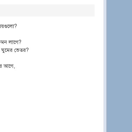
ময়গুলো?
েমন লাগে?
য় ঘুমের ভেতর?
র আগে,