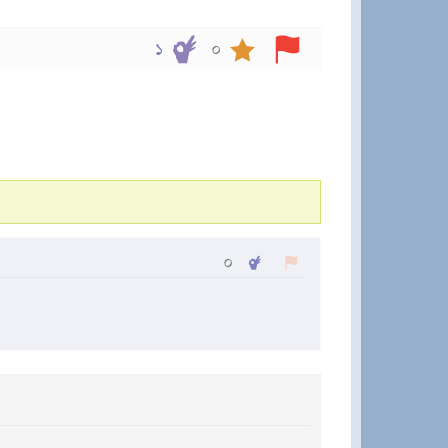
১
০
০