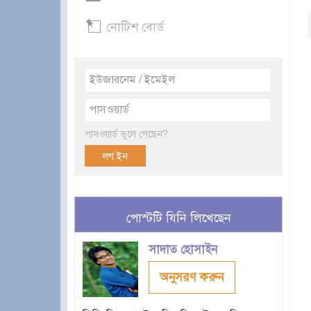
নোটিশ বোর্ড
পাসওয়ার্ড ভুলে গেছেন?
পোস্টটি যিনি লিখেছেন
সাদাত হোসাইন
অনুসরণ করুন