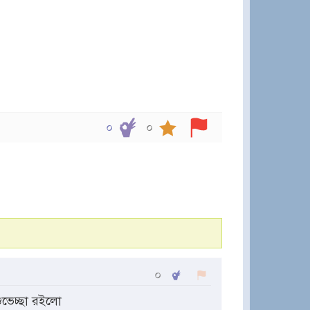
০
০
০
ভেচ্ছা রইলো