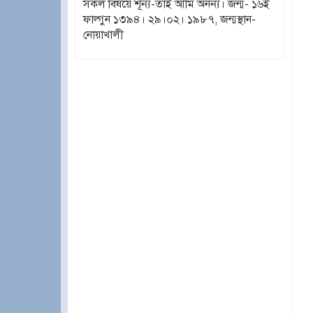
সকল বিষয়ে শূন্য-তাই আমি অনন্য। জন্ম- ১৬ই
ফাল্গুন ১৩৯৪। ২৯।০২। ১৯৮৭, জন্মস্থান-
নোয়াখালী