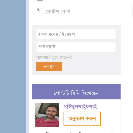
নোটিশ বোর্ড
পাসওয়ার্ড ভুলে গেছেন?
পোস্টটি যিনি লিখেছেন
সাইফুলসাইফসাই
অনুসরণ করুন