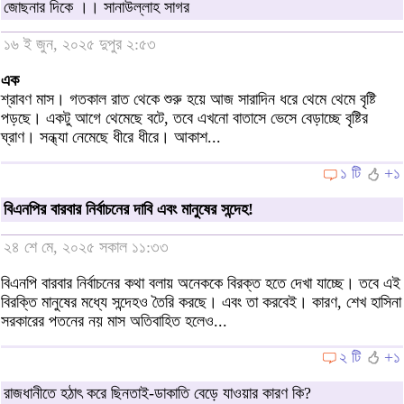
জোছনার দিকে ।। সানাউল্লাহ সাগর
১৬ ই জুন, ২০২৫ দুপুর ২:৫৩
এক
শ্রাবণ মাস। গতকাল রাত থেকে শুরু হয়ে আজ সারাদিন ধরে থেমে থেমে বৃষ্টি
পড়ছে। একটু আগে থেমেছে বটে, তবে এখনো বাতাসে ভেসে বেড়াচ্ছে বৃষ্টির
ঘ্রাণ। সন্ধ্যা নেমেছে ধীরে ধীরে। আকাশ...
১ টি
+১
বিএনপির বারবার নির্বাচনের দাবি এবং মানুষের সন্দেহ!
২৪ শে মে, ২০২৫ সকাল ১১:৩৩
বিএনপি বারবার নির্বাচনের কথা বলায় অনেককে বিরক্ত হতে দেখা যাচ্ছে। তবে এই
বিরক্তি মানুষের মধ্যে সন্দেহও তৈরি করছে। এবং তা করবেই। কারণ, শেখ হাসিনা
সরকারের পতনের নয় মাস অতিবাহিত হলেও...
২ টি
+১
রাজধানীতে হঠাৎ করে ছিনতাই-ডাকাতি বেড়ে যাওয়ার কারণ কি?