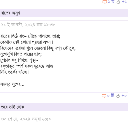
১ টি
+১
রাতের অসুখ
১১ ই আগস্ট, ২০২৪ রাত ১১:৫৮
রাতের পিঠে রাত- দৌড়ে পালাচ্ছে তারা;
কোথাও নেই কোনো প্রহরা এখন।
বিভেদের দরোজা খুলে বেরুলো কিছু নগ্ন কৌতুক,
মুখোমুখি বিগত পায়ের ছাপ;
চুপচাপ শুধু শিখছে শূন্য-
রক্তাক্ত স্পর্শ সকল ডুবেছে আজ
মিহি তর্কের ভাঁজে।
সমস্ত সুখের...
০ টি
+০
তবে তাই হোক
৩০ শে মে, ২০২৪ সন্ধ্যা ৬:৫৯