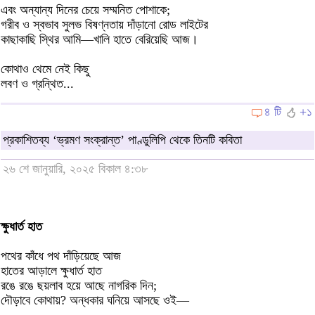
এবং অন্যান্য দিনের চেয়ে সম্মনিত পোশাকে;
গরীব ও স্বভাব সুলভ বিষণ্নতায় দাঁড়ানো রোড লাইটের
কাছাকাছি স্থির আমি—খালি হাতে বেরিয়েছি আজ।
কোথাও থেমে নেই কিছু
লবণ ও গ্রন্থিত...
৪ টি
+১
প্রকাশিতব্য ‘ভ্রমণ সংক্রান্ত’ পাণ্ডুলিপি থেকে তিনটি কবিতা
২৬ শে জানুয়ারি, ২০২৫ বিকাল ৪:৩৮
ক্ষুধার্ত হাত
পথের কাঁধে পথ দাঁড়িয়েছে আজ
হাতের আড়ালে ক্ষুধার্ত হাত
রঙে রঙে ছয়লাব হয়ে আছে নাগরিক দিন;
দৌড়াবে কোথায়? অন্ধকার ঘনিয়ে আসছে ওই—