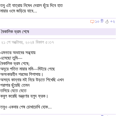
তবু এই যাত্রায় নিষেধ দেয়াল ছুঁয়ে দিবে হাত
মায়ার ওমে জড়িয়ে যাবে...
১০ টি
+২
বৈকালিক ভ্রম শেষে
২১ শে অক্টোবর, ২০২৪ বিকাল ৫:৩৭
এমনতর অভাবের সন্ধ্যায়
এসেছো তুমি—
বৈকালিক ভ্রম শেষে;
অদূরে পতিত মায়ার মমি—মিইয়ে গেছে
অলংকারহীন শরমের পিপাসায়।
অসহ্য কান্নার মই নিয়ে উড়তে শিখেছি এখন
পরাপার ছুঁয়েছি তেমন
তলিয়ে যেতে যেতে
কবুল করেছি যন্ত্রণার হলুদ ফ্রক।
তবুও একবার শেষ চোখাচোখি হোক...