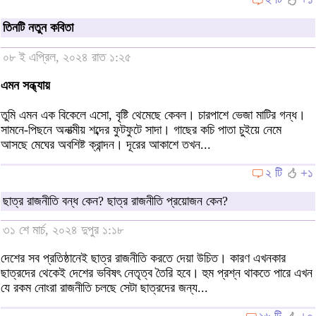
তিনটি নতুন কবিতা
০৮ ই এপ্রিল, ২০২৪ রাত ১:২৫
এমন সন্ধ্যায়
তুমি এমন এক বিকেলে এসো, বৃষ্টি থেমেছে কেবল। চারপাশে ভেজা মাটির গন্ধ।
সামনে-পিছনে অনাত্মীয় শব্দের ফুটফুটে সাদা। গাছের কচি পাতা চুইয়ে নেমে
আসছে মেঘের অবশিষ্ট ক্রান্দন। দূরের আকাশে তখন...
২ টি
+১
ছাত্র রাজনীতি বন্ধ কেন? ছাত্র রাজনীতি প্রয়োজন কেন?
৩১ শে মার্চ, ২০২৪ দুপুর ১:১৮
দেশের সব প্রতিষ্ঠানেই ছাত্র রাজনীতি করতে দেয়া উচিত। কারণ এখনকার
ছাত্রদের থেকেই দেশের ভবিষৎ নেতৃত্ব তৈরি হবে। হুম প্রশ্ন থাকতে পারে এখন
যে রকম নোংরা রাজনীতি চলছে সেটা ছাত্রদের জন্য...
১৬ টি
+০