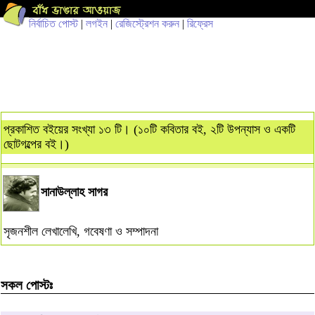
নির্বাচিত পোস্ট
|
লগইন
|
রেজিস্ট্রেশন করুন
|
রিফ্রেস
প্রকাশিত বইয়ের সংখ্যা ১৩ টি। (১০টি কবিতার বই, ২টি উপন্যাস ও একটি
ছোটগল্পের বই।)
সানাউল্লাহ সাগর
সৃজনশীল লেখালেখি, গবেষণা ও সম্পাদনা
সকল পোস্টঃ