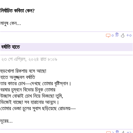
নির্বাচিত কবিতা কেন?
মানুষ কেন...
০ টি
+০
বর্ষাতি হাতে
২৩ শে এপ্রিল, ২০২৪ রাত ৮:০৯
হুডখোলা রিকশায় বসে আছো
হাতে অনুজ্জ্বল বর্ষাতি
তার কাতর চোখ—দেখছে তোমার বৃষ্টিস্নান।
বরষার চুম্বনে বিভোর চিবুক তোমার
উচ্ছাস বোঝাই চোখ নিয়ে ভিজছো তুমি,
ভিজেই যাচ্ছো সব হারানোর আনন্দে।
তোমার ভেজা চুলের সুবাস ছড়িয়েছে রোডময়—
দূরের...
২ টি
+১