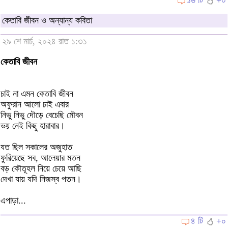
কেতাবি জীবন ও অন্যান্য কবিতা
২৯ শে মার্চ, ২০২৪ রাত ১:৩১
কেতাবি জীবন
চাই না এমন কেতাবি জীবন
অফুরান আলো চাই এবার
নিভু নিভু দৌড়ে বেচেছি মৌবন
ভয় নেই কিছু হারাবার।
যত ছিল সকালের অজুহাত
ফুরিয়েছে সব, আলেয়ার মতন
বড় কৌতূহল নিয়ে চেয়ে আছি
দেখা যায় যদি নিজস্ব পতন।
এপাড়া...
৪ টি
+০