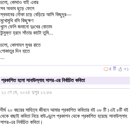
চলো, কোথাও যাই এবার
সব অভাব ছুড়ে ফেলে
স্বভাবের নৌকা চড়ে বেড়িয়ে আসি কিছুদূর―
মুখোমুখি বসি কিছুক্ষণ
খুলে ফেলি জমানো দুঃখের বোতাম
উন্মুক্ত হ্রদে সাঁতার কাটো তুমি...
চলো, কোলাহল মুখর রাতে
শোকাতুর দিন হাতে
...
৪ টি
+১
প্রকাশিত হলো সানাউল্লাহ সাগর-এর নির্বাচিত কবিতা
২১ শে মে, ২০২৪ দুপুর ১২:৫৬
দীর্ঘ ২০ বছরের সাহিত্য জীবনে আমার প্রকাশিত কবিতার বই ০৮ টি।এই ৮টি বই
থেকে বাছাই কবিতা নিয়ে বাউণ্ডুলে প্রকাশন থেকে প্রকাশিত হয়েছে সানাউল্লাহ
সাগর-এর নির্বাচিত কবিতা।