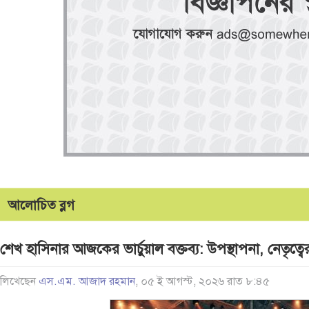
আলোচিত ব্লগ
শেখ হাসিনার আজকের ভার্চুয়াল বক্তব্য: উপস্থাপনা, নেতৃত্বে
লিখেছেন
এস.এম. আজাদ রহমান
, ০৫ ই আগস্ট, ২০২৬ রাত ৮:৪৫