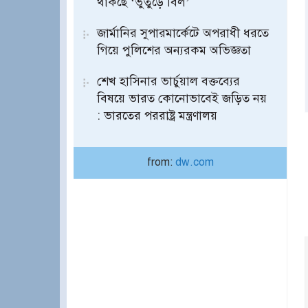
থাকছে ‘ভুতুড়ে বিল’
জার্মানির সুপারমার্কেটে অপরাধী ধরতে
গিয়ে পুলিশের অন্যরকম অভিজ্ঞতা
শেখ হাসিনার ভার্চুয়াল বক্তব্যের
বিষয়ে ভারত কোনোভাবেই জড়িত নয়
: ভারতের পররাষ্ট্র মন্ত্রণালয়
from:
dw.com