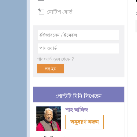
নোটিশ বোর্ড
পাসওয়ার্ড ভুলে গেছেন?
পোস্টটি যিনি লিখেছেন
শাহ আজিজ
অনুসরণ করুন