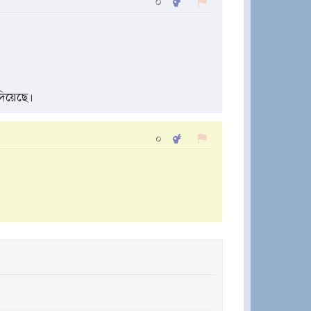
০
িয়েছে।
০