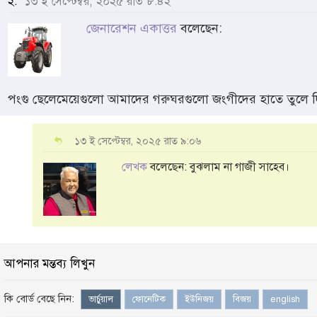
২.
১৩ ই সেপ্টেম্বর, ২০২৫ রাত ৮:৪২
জেনারেশন একাত্তর
বলেছেন:
পংগু ছেলেমেয়েগুলো আমাদের গরুঘরগুলো জংগীদের হাতে তুলে দ
১৩ ই সেপ্টেম্বর, ২০২৫ রাত ৯:০৬
লেখক
বলেছেন: বুঝলাম না গাজী সাহেব।
আপনার মন্তব্য লিখুন
কি বোর্ড বেছে নিন:
ভার্চুয়াল
ফোনেটিক
ইউনিজয়
বিজয়
english