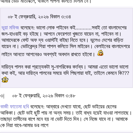
আমার ভোট মতিঝিলে, থাকলে শাপলা কলিতে দিলাম নে।
০৮ ই ফেব্রুয়ারি, ২০২৬ বিকাল ৩:৩৪
ভুয়া মফিজ
বলেছেন: ভালো লোক পাইবেন কই...........সবাই তো বাংলাদেশের
জল-হাওয়াই বড় হইছে। আপনে ফেরেশতা খুজতে যায়েন না, পাইবেন না।
আমাদেরকে বেস্ট অফ দ্য ওয়ার্স্টই বাইছা নিতে হবে। ভুলেও দেশের বাড়িত
যায়েন না। ভোটকেন্দ্র গিয়া শাপল কলিতে সিল মাইরেন। বেলাইনের বাংলাদেশরে
লাইনে আনতে আপনেরও অবশ্যই অবদান রাখতে হইবো।
দায়িত্ব পালন করা প্রত্যেকটা সু-নাগরিকের কর্তব্য। আমরা এতো ভালো ভালো
কথা কই, আর দায়িত্ব পালনের সময়ে যদি পিছলায়া যাই, তাইলে কেমনে কি???
৩|
০৮ ই ফেব্রুয়ারি, ২০২৬ বিকাল ৩:৪৮
কাজী ফাতেমা ছবি
বলেছেন: আব্বারে দেখতে যাবো, ছোট ভাইয়ের ছেলের
আকিকা। ছোট ভাই ছুটি পায় না অন্য সময়। তাই বাধ্য হয়েই যাওয়া লাগতাছে।
তাছাড়া তাসীনের বাপে মনে হয় না ভোট দিতে দিব। সে নিজে যাবে না। আমাকে
কে নিয়া যাবে-আমার ডর লাগে