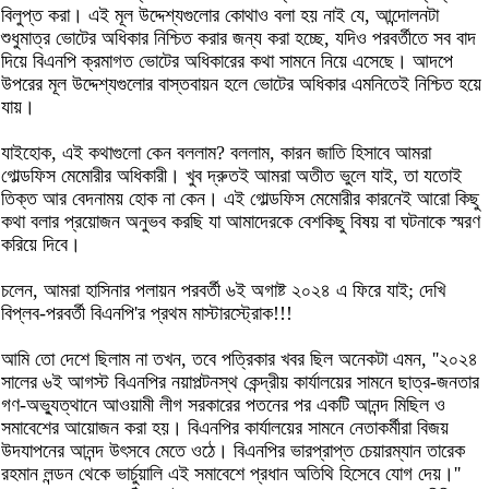
বিলুপ্ত করা। এই মূল উদ্দেশ্যগুলোর কোথাও বলা হয় নাই যে, আন্দোলনটা
শুধুমাত্র ভোটের অধিকার নিশ্চিত করার জন্য করা হচ্ছে, যদিও পরবর্তীতে সব বাদ
দিয়ে বিএনপি ক্রমাগত ভোটের অধিকারের কথা সামনে নিয়ে এসেছে। আদপে
উপরের মূল উদ্দেশ্যগুলোর বাস্তবায়ন হলে ভোটের অধিকার এমনিতেই নিশ্চিত হয়ে
যায়।
যাইহোক, এই কথাগুলো কেন বললাম? বললাম, কারন জাতি হিসাবে আমরা
গোল্ডফিস মেমোরীর অধিকারী। খুব দ্রুতই আমরা অতীত ভুলে যাই, তা যতোই
তিক্ত আর বেদনাময় হোক না কেন। এই গোল্ডফিস মেমোরীর কারনেই আরো কিছু
কথা বলার প্রয়োজন অনুভব করছি যা আমাদেরকে বেশকিছু বিষয় বা ঘটনাকে স্মরণ
করিয়ে দিবে।
চলেন, আমরা হাসিনার পলায়ন পরবর্তী ৬ই অগাষ্ট ২০২৪ এ ফিরে যাই; দেখি
বিপ্লব-পরবর্তী বিএনপি'র প্রথম মাস্টারস্ট্রোক!!!
আমি তো দেশে ছিলাম না তখন, তবে পত্রিকার খবর ছিল অনেকটা এমন, ''২০২৪
সালের ৬ই আগস্ট বিএনপির নয়াপল্টনস্থ কেন্দ্রীয় কার্যালয়ের সামনে ছাত্র-জনতার
গণ-অভ্যুত্থানে আওয়ামী লীগ সরকারের পতনের পর একটি আনন্দ মিছিল ও
সমাবেশের আয়োজন করা হয়। বিএনপির কার্যালয়ের সামনে নেতাকর্মীরা বিজয়
উদযাপনের আনন্দ উৎসবে মেতে ওঠে। বিএনপির ভারপ্রাপ্ত চেয়ারম্যান তারেক
রহমান লন্ডন থেকে ভার্চুয়ালি এই সমাবেশে প্রধান অতিথি হিসেবে যোগ দেয়।''