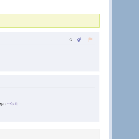
০
াখুন ।
শর্তাবলী