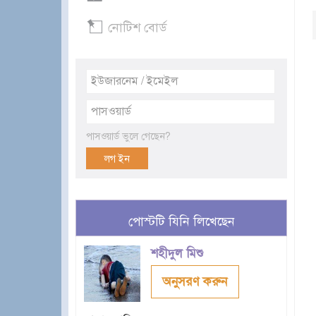
নোটিশ বোর্ড
পাসওয়ার্ড ভুলে গেছেন?
পোস্টটি যিনি লিখেছেন
শহীদুল মিশু
অনুসরণ করুন