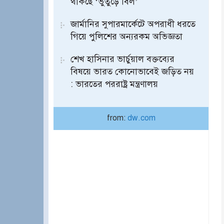
থাকছে ‘ভুতুড়ে বিল’
জার্মানির সুপারমার্কেটে অপরাধী ধরতে
গিয়ে পুলিশের অন্যরকম অভিজ্ঞতা
শেখ হাসিনার ভার্চুয়াল বক্তব্যের
বিষয়ে ভারত কোনোভাবেই জড়িত নয়
: ভারতের পররাষ্ট্র মন্ত্রণালয়
from:
dw.com