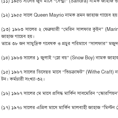
(১১) ১৯৫০ সালের জুন মাসে “সেন্ড্রা” (Sandra) নামক জাহাজ
(১২) ১৯৫৫ সালে Queen Mayrio নামক ভ্রমন জাহাজ গায়েব হয়
(১৩) ১৯৬৩ সালের ২ ফেব্রুয়ারী “মেরিন সালফার কুইন” (Mari
জাহাজ গায়েব হয়।
তাতে ৩৮ জন সামুদ্রিক গবেষক ও প্রচুর পরিমাণে “সালফার” মজু
(১৪) ১৯৬৩ সালের ১ জুলাই “স্নো বয়” (Snow Boy) নামক জাহা
(১৫) ১৯৬৭ সালের ডিসেম্বর মাসে “ভিচক্রাফট” (Withe Craft)
টন। কর্মচারী সংখ্যা-৩২।
(১৬) ১৯৬৭ সালের মে মাসে প্রসিদ্ধ মার্কিন সাবমেরিন “স্কোরপি
(১৭) ১৯৭০ সালের এপ্রিল মাসে মার্কিন মালবাহী জাহাজ “মিল্টন 