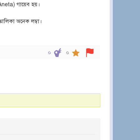
(Aneta) গায়েব হয়।
 তালিকা অনেক লম্বা।
০
০