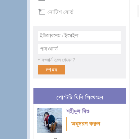
নোটিশ বোর্ড
পাসওয়ার্ড ভুলে গেছেন?
পোস্টটি যিনি লিখেছেন
শহীদুল মিশু
অনুসরণ করুন