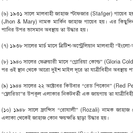
(৬) ১৯৩১ সালে মালবাহী জাহাজ স্টাফজার (Stafger) গায়েব হ
(Jhon & Mary) নামক মার্কিন জাহাজ গায়েব হয়। এর কিছুদিন
পানির উপর ভাসমান অবস্থায় তা উদ্ধার হয়।
(৭) ১৯৩৮ সালের মার্চ মাসে ব্রিটিশ-অস্ট্রেলিয়ান­ মালবাহী “ইংল
(৮) ১৯৪০ সালের ফেব্রুয়ারী মাসে “গ্লোরিয়া কোল্ড” (Gloria Co
পর ওই স্থান থেকে আরো দুইশ মাইল দূরে তা যাত্রীবিহীন অবস্থায় 
(৯) ১৯৪৪ সালের ২২ অক্টোবর কিউবার “রেড পিকোন” (Red P
“ফ্লোরিডা”র উপকূল এলাকার নিকটবর্তী এক জায়গায় তা যাত্রীবিহ
(১০) ১৯৪৮ সালে ফ্রান্সিস “রোযালী” (Rozali) নামক জাহা
এলাকা থেকেই জাহাজ কোন ক্ষয়ক্ষতি ছাড়া উদ্ধার হয়।