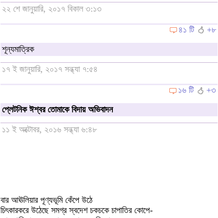
২২ শে জানুয়ারি, ২০১৭ বিকাল ৩:১৩
৪১ টি
+৮
শূন্যমাত্রিক
১৭ ই জানুয়ারি, ২০১৭ সন্ধ্যা ৭:৫৪
১৬ টি
+৩
প্লেটনিক ঈশ্বর তোমাকে বিদায় অভিবাদন
১১ ই অক্টোবর, ২০১৬ সন্ধ্যা ৬:৪৮
বার আঊলিয়ার পূণ্যভূমি কেঁপে উঠে
চিৎকারকরে উঠেছে সমগ্র স্বদেশ চকচকে চাপাতির কোপে-