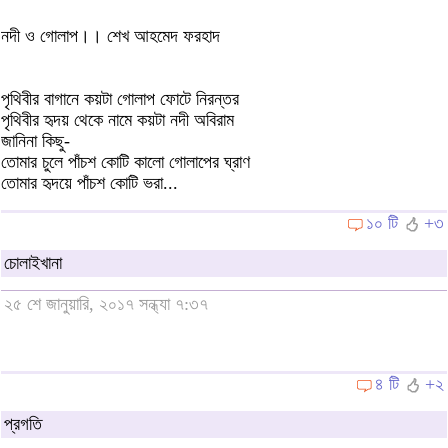
নদী ও গোলাপ।। শেখ আহমেদ ফরহাদ
পৃথিবীর বাগানে কয়টা গোলাপ ফোটে নিরন্তর
পৃথিবীর হৃদয় থেকে নামে কয়টা নদী অবিরাম
জানিনা কিছু-
তোমার চুলে পাঁচশ কোটি কালো গোলাপের ঘ্রাণ
তোমার হৃদয়ে পাঁচশ কোটি ভরা...
১০ টি
+৩
চোলাইখানা
২৫ শে জানুয়ারি, ২০১৭ সন্ধ্যা ৭:৩৭
৪ টি
+২
প্রগতি