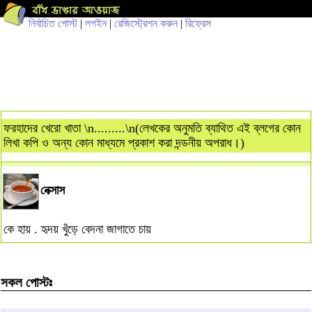
নির্বাচিত পোস্ট
|
লগইন
|
রেজিস্ট্রেশন করুন
|
রিফ্রেস
ফরহাদের খেরো খাতা \n.........\n(লেখকের অনুমতি ব্যাথিত এই ব্লগের কোন
লিখা কপি ও অন্য কোন মাধ্যমে প্রকাশ করা দন্ডনীয় অপরাধ।)
নেক্সাস
কে হায় . হৃদয় খুঁড়ে বেদনা জাগাতে চায়
সকল পোস্টঃ