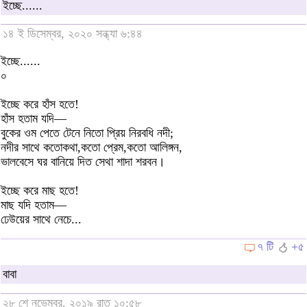
ইচ্ছে......
১৪ ই ডিসেম্বর, ২০২০ সন্ধ্যা ৬:৪৪
ইচ্ছে......
০
ইচ্ছে করে হাঁস হতে!
হাঁস হতাম যদি—
বুকের ওম পেতে টেনে নিতো প্রিয় নিরবধি নদী;
নদীর সাথে কতোকথা,কতো প্রেম,কতো আলিঙ্গন,
ভালবেসে ঘর বানিয়ে দিত সেথা শাদা শরবন।
ইচ্ছে করে মাছ হতে!
মাছ যদি হতাম—
ঢেউয়ের সাথে নেচে...
৭ টি
+৫
বাবা
২৮ শে নভেম্বর, ২০১৯ রাত ১০:৫৮