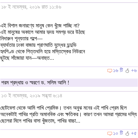
১৮ ই নভেম্বর, ২০১৯ রাত ১১:৪৬
এই বিশাল জনারণ্যে মানুষ কেন খুঁজে পাচ্ছি না?
এই মানুষের অকালে আমার হৃদয় সমগ্র ভরে উঠছে
নিদারুন শূন্যতার গল্পে—
ব্যার্থতার ঢংকা বাজায় প্রাণঘাতি যুদ্ধের দুন্দুভি
হৃৎপিণ্ড থেকে পিত্তথলি হয়ে মস্তিস্কের নিউরনে
ছুটছে সাঁজোয়া যান—অনাহুত...
১৬ টি
+৬
পরম শ্রদ্ধায় ও স্মরণে ড. সলিম আলি !
১৩ ই নভেম্বর, ২০১৯ সন্ধ্যা ৬:১৪
ছোটবেলা থেকে আমি পাখি প্রেমিক। তখন অবুঝ মনের এই পাখি প্রেম ছিল
অনেকটাই পাখির প্রতি অমানবিক এবং ক্ষতিকর। কারণ তখন আমরা গ্রামের দস্যি
ছেলেরা মিলে পাখির বাসা খুঁজতাম, পাখির বাচ্চা...
১০ টি
+৫