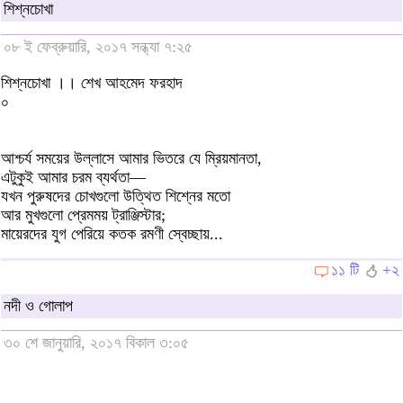
শিশ্নচোখা
০৮ ই ফেব্রুয়ারি, ২০১৭ সন্ধ্যা ৭:২৫
শিশ্নচোখা ।। শেখ আহমেদ ফরহাদ
০
আশ্চর্য সময়ের উল্লাসে আমার ভিতরে যে ম্রিয়মানতা,
এটুকুই আমার চরম ব্যর্থতা—
যখন পুরুষদের চোখগুলো উত্থিত শিশ্নের মতো
আর মুখগুলো প্রেমময় ট্রাঞ্জিস্টার;
মায়েরদের যুগ পেরিয়ে কতক রমণী স্বেচ্ছায়...
১১ টি
+২
নদী ও গোলাপ
৩০ শে জানুয়ারি, ২০১৭ বিকাল ৩:০৫