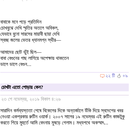
বাবাকে মনে পড়ে প্রতিদিন
চোখবুঝে দেখি স্মৃতির অতলে অবিকল,
যেভাবে বুনো সারসের মায়াবী ছায়া দেখি
স্বচ্ছ জলের ভেতর ধ্যানমগ্ন স্থীর—
আমাদের ছোট ভুঁই ছিল—
বাবা বেগুনের গাছ লাগিয়ে অপেক্ষায় থাকতেন
ডালে ডালে বেগুন...
২২ টি
+৯
চোখটা এতো পোড়ায় কেন?
২৩ শে নভেম্বর, ২০১৯ বিকাল ৪:২৬
সারাদিন কর্মব্যস্ততা শেষে বিকেলের দিকে অন্তর্জালে উঁকি দিয়ে স্বদেশের খবর
নেওয়া একপ্রকার রুটিন ওয়ার্ক। ২০০৭ সালের ১৯ নভেম্বর এই রুটিন কাজটুকু
করতে গিয়ে মুহুর্তে আমি বেদনায় মুষড়ে গেলাম। মধ্যপথে অকস্মাৎ...