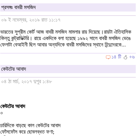
প্রসঙ্গঃ বাবরী মসজিদ
০৯ ই নভেম্বর, ২০১৯ রাত ১১:১৭
ভারতের সুপ্রীম কোর্ট আজ বাবরী মসজিদ মামলার রায় দিয়েছে।রায়টা ঐতিহাসিক
কিন্তু কন্ট্রাডিক্টরি। রায়ে একদিকে বলা হয়েছে ১৯৯২ সালে বাবরী মসজিদ ভেঙে
ফেলাটা বেআইনী ছিল আবার অন্যদিকে বাবরী মসজিদের স্থানে হিন্দুদেরকে...
১৪ টি
+৬
কেউটের আবাদ
০৪ ঠা মার্চ, ২০১৭ দুপুর ১:৪৮
কেউটের আবাদ
০
চারিদিকে বাড়ছে কাল কেউটের আবাদ
ফোঁসফোঁস করে ছোবলব্ধত ফণা;