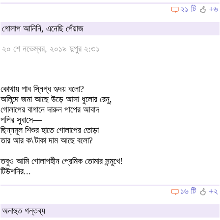
২১ টি
+৬
গোলাপ আনিনি, এনেছি পেঁয়াজ
২০ শে নভেম্বর, ২০১৯ দুপুর ২:৩১
কোথায় পাব স্নিগ্ধ হৃদয় বলো?
অলিন্দে জমা আছে উড়ে আসা ধুলোর রেনু,
গোলাপের বাগানে দারুন পাপের আবাদ
পপির সুবাসে—
ছিন্নমূল শিশুর হাতে গোলাপের তোড়া
তার আর ক\'টাকা দাম আছে বলো?
তবুও আমি গোলাপহীন প্রেমিক তোমার সন্মুখে!
টিউশনির...
১৬ টি
+২
অনাহুত গন্তব্য