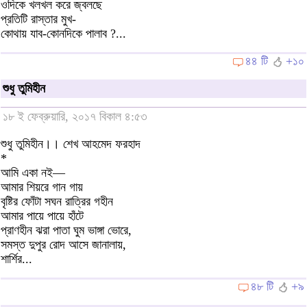
ওদিকে খলখল করে জ্বলছে
প্রতিটি রাস্তার মুখ-
কোথায় যাব-কোনদিকে পালাব ?...
৪৪ টি
+১০
শুধু তুমিহীন
১৮ ই ফেব্রুয়ারি, ২০১৭ বিকাল ৪:৫৩
শুধু তুমিহীন।। শেখ আহমেদ ফরহাদ
*
আমি একা নই—
আমার শিয়রে গান গায়
বৃষ্টির ফোঁটা সঘন রাত্রির গহীন
আমার পায়ে পায়ে হাঁটে
প্রাণহীন ঝরা পাতা ঘুম ভাঙ্গা ভোরে,
সমস্ত দুপুর রোদ আসে জানালায়,
শার্শির...
৪৮ টি
+৯