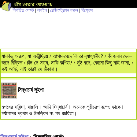
নির্বাচিত পোস্ট
|
লগইন
|
রেজিস্ট্রেশন করুন
|
রিফ্রেস
যা-কিছু অরূপ, যা অতীন্দ্রিয় / আগম-বেদে কি তা ব্যাখ্যনীয়? / কী জবাব দেব–
জলে বিম্বিত / চাঁদ সে সত্য, নাকি কল্পিত? / লুই বলে, কোনো কিছু নাই জানা, /
কই আছি, নাই তারই যে ঠিকানা।
সিদ্ধাচার্য লুইপা
মগধের বাসিন্দা, বাঙালি। আদি সিদ্ধাচার্য। অনেকে লুয়ীচরণ বলেও ডাকে।
চর্যাপদের প্রথম ও উনত্রিশ নং পদ রচয়িতা।
সিদ্ধাচার্য লুইপা
› বিস্তারিত পোস্টঃ